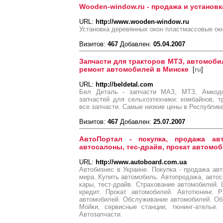
Wooden-window.ru - продажа и установк
URL:
http://www.wooden-window.ru
Установка деревянных окон пластмассовые окн
Визитов:
467
Добавлен:
05.04.2007
Запчасти для тракторов МТЗ, автомоби
ремонт автомобилей в Минске
[
ru
]
URL:
http://beldetal.com
Бел Деталь - запчасти МАЗ, МТЗ, Амкод
запчастей для сельхозтехники: комбайнов, т
все запчасти. Самые низкие цены в Республик
Визитов:
467
Добавлен:
25.07.2007
АвтоПортал - покупка, продажа авт
автосалоны, тес-драйв, прокат автомоби
URL:
http://www.autoboard.com.ua
Автобизнес в Украине. Покупка - продажа ав
мира. Купить автомобиль. Автопродажа, автосп
кары, тест-драйв. Страхование автомобилей.
кредит. Прокат автомобилей. Автотюнинг. 
автомобилей. Обслуживание автомобилей. Об
Мойки, сервисные станции, тюнинг-ателье.
Автозапчасти.