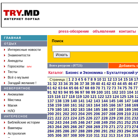
press-обозрение
объявления
контакты
Интересные новости
Знаменитости
Анекдоты
Всего ресурсов : (97721)
Добавить с
Гороскопы
new
Тесты
Каталог
Бизнес и Экономика
Бухгалтерский у
:
>
Всё о музыке
1
2
3
4
5
6
7
8
9
10
11
12
13
14
15
16
1
Страница: [
Загадай желание !
31
32
33
34
35
36
37
38
39
40
41
42
43
44
45
46
47
61
62
63
64
65
66
67
68
69
70
71
72
73
74
75
76
77
91
92
93
94
95
96
97
98
99
100
101
102
103
104
1
Аномалии
115
116
117
118
119
120
121
122
123
124
125
126
1
Мистика
137
138
139
140
141
142
143
144
145
146
147
14
158
159
160
161
162
163
164
165
166
167
168
16
Магия
179
180
181
182
183
184
185
186
187
188
189
19
НЛО
200
201
202
203
204
205
206
207
208
209
210
21
221
222
223
224
225
226
227
228
229
230
231
23
Библейские истории
242
243
244
245
246
247
248
249
250
251
252
25
263
264
265
266
267
268
269
270
271
272
273
27
Вампиры
284
285
286
287
288
289
290
291
292
293
294
29
Астрология
305
306
307
308
309
310
311
312
313
314
315
31