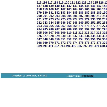
115
116
117
118
119
120
121
122
123
124
125
126
1
137
138
139
140
141
142
143
144
145
146
147
14
158
159
160
161
162
163
164
165
166
167
168
16
179
180
181
182
183
184
185
186
187
188
189
19
200
201
202
203
204
205
206
207
208
209
210
21
221
222
223
224
225
226
227
228
229
230
231
23
242
243
244
245
246
247
248
249
250
251
252
25
263
264
265
266
267
268
269
270
271
272
273
27
284
285
286
287
288
289
290
291
292
293
294
29
305
306
307
308
309
310
311
312
313
314
315
31
326
327
328
329
330
331
332
333
334
335
336
33
347
348
349
350
351
352
353
354
355
356
357
35
368
369
370
371
372
373
374
375
376
377
378
37
389
390
391
392
393
394
395
396
397
398
399
400
Copyright (с) 2000-2026, TRY.MD
контакты
Пишите нам: