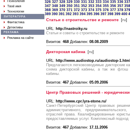
Психология
326
327
328
329
330
331
332
333
334
335
336
33
347
348
349
350
351
352
353
354
355
356
357
35
Твоё имя
368
369
370
371
372
373
374
375
376
377
378
37
Технологии
389
390
391
392
393
394
395
396
397
398
399
400
Статьи о строительстве и ремонте
[
ru
]
Фантастика
Детективы
URL:
http://nastroiky.ru
Статьи и советы о строительстве и ремонте
Реклама на сайте
Визитов:
468
Добавлен:
08.08.2009
Дикторская кабина
[
ru
]
URL:
http://www.audiostop.ru/audiostop-1.htm
Предлагаются легковозводимые дикторские ка
схема дикторской кабины, а так же флэш 
кабины.
Визитов:
467
Добавлен:
05.09.2006
Центр Правовых решений - юридические
URL:
http://www.cpr.lyra-stone.ru/
Санкт-Петербургский Центр правовых решени
административного, предпринимательского,
отраслей права. Квалифицированные юристы
предоставляемых услуг. Комплексный подход
Визитов:
467
Добавлен:
17.11.2006