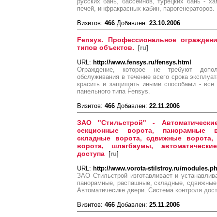
русских бань, бассейнов, турецких бань - 
печей, инфракрасных кабин, парогенераторов.
Визитов:
466
Добавлен:
23.10.2006
Fensys. Профессиональное ограждени
типов объектов.
[
ru
]
URL:
http://www.fensys.ru/fensys.html
Ограждение, которое не требуют допол
обслуживания в течение всего срока эксплуат
красить и защищать иными способами - все
панельного типа Fensys.
Визитов:
466
Добавлен:
22.11.2006
ЗАО "Стильстрой" - Автоматически
секционные ворота, панорамные в
складные ворота, сдвижные ворота, 
ворота, шлагбаумы, автоматически
доступа
[
ru
]
URL:
http://www.vorota-stilstroy.ru/modules
ЗАО Стильстрой изготавливает и устанавлива
панорамные, распашные, складные, сдвижные
Автоматичесике двери. Система контроля дост
Визитов:
466
Добавлен:
25.11.2006