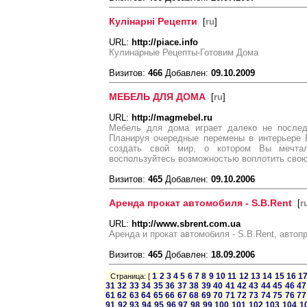
Кулінарні Рецепти
[
ru
]
URL:
http://piace.info
Кулинарные Рецепты-Готовим Дома
Визитов:
466
Добавлен:
09.10.2009
МЕБЕЛЬ ДЛЯ ДОМА
[
ru
]
URL:
http://magmebel.ru
Мебель для дома играет далеко не послед
Планируя очередные перемены в интерьере 
создать свой мир, о котором Вы мечта
воспользуйтесь возможностью воплотить свою
Визитов:
465
Добавлен:
09.10.2006
Аренда прокат автомобиля - S.B.Rent
[
r
URL:
http://www.sbrent.com.ua
Аренда и прокат автомобиля - S.B.Rent, автоп
Визитов:
465
Добавлен:
18.09.2006
1
2
3
4
5
6
7
8
9
10
11
12
13
14
15
16
1
Страница: [
31
32
33
34
35
36
37
38
39
40
41
42
43
44
45
46
47
61
62
63
64
65
66
67
68
69
70
71
72
73
74
75
76
77
91
92
93
94
95
96
97
98
99
100
101
102
103
104
1