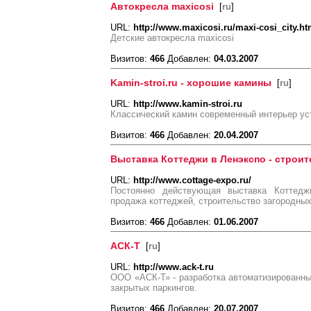
Автокресла maxicosi
[
ru
]
URL:
http://www.maxicosi.ru/maxi-cosi_city.h
Детские автокресла maxicosi
Визитов:
466
Добавлен:
04.03.2007
Kamin-stroi.ru - хорошие камины
[
ru
]
URL:
http://www.kamin-stroi.ru
Классический камин современный интерьер ус
Визитов:
466
Добавлен:
20.04.2007
Выставка Коттеджи в Ленэкспо - строи
URL:
http://www.cottage-expo.ru/
Постоянно действующая выставка Коттедж
продажа коттеджей, строительство загородны
Визитов:
466
Добавлен:
01.06.2007
АСК-Т
[
ru
]
URL:
http://www.ack-t.ru
ООО «АСК-Т» - разработка автоматизированн
закрытых паркингов.
Визитов:
466
Добавлен:
20.07.2007