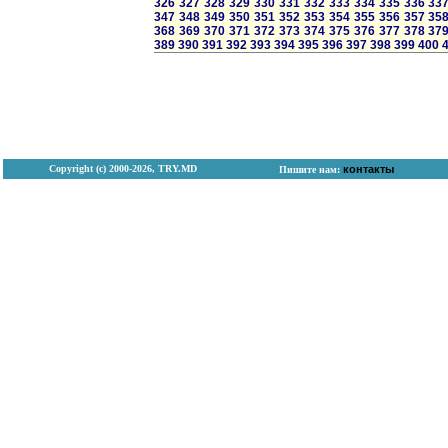
326
327
328
329
330
331
332
333
334
335
336
33
347
348
349
350
351
352
353
354
355
356
357
35
368
369
370
371
372
373
374
375
376
377
378
37
389
390
391
392
393
394
395
396
397
398
399
400
Copyright (с) 2000-2026, TRY.MD
контакты
Пишите нам: