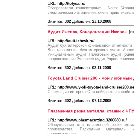
URL:
http://tolysa.ru/
Обогреватели конвекторные - Noirot (Фран
электрического отопления. очень привлекател
Визитов:
302
Добавлен:
23.10.2008
Аудит Ижевск, Консультации Ижевск
[
ru
URL:
http://auit.izhevk.ru/
Аудит бухгалтерской финансовой отчетности
Восстановление бухгалтерского учета Анал
Инициативный аудит Налоговый аудит (оцен
сопровождение Экспресс-аудит Управленчески
Визитов:
302
Добавлен:
02.11.2008
Toyota Land Cruiser 200 - мой любимый
URL:
http://www.y-oli-toyota-land-cruiser200.ne
С помощью интернет Оля собирается заработать
Визитов:
302
Добавлен:
07.12.2008
Плазменная резка металла, станки с ЧП
URL:
http://www.plasmacutting.3206080.ru/
Оборудование для плазменной резки метал
производства. Расходные материалы и
сопровождение