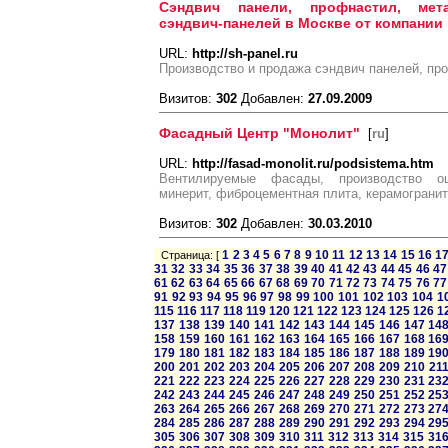
Сэндвич панели, профнастил, мета
сэндвич-панелей в Москве от компании
URL:
http://sh-panel.ru
Производство и продажа сэндвич панелей, пр
Визитов:
302
Добавлен:
27.09.2009
Фасадный Центр "Монолит"
[
ru
]
URL:
http://fasad-monolit.ru/podsistema.htm
Вентилируемые фасады, производство оц
минерит, фиброцементная плита, керамограни
Визитов:
302
Добавлен:
30.03.2010
1
2
3
4
5
6
7
8
9
10
11
12
13
14
15
16
1
Страница: [
31
32
33
34
35
36
37
38
39
40
41
42
43
44
45
46
47
61
62
63
64
65
66
67
68
69
70
71
72
73
74
75
76
77
91
92
93
94
95
96
97
98
99
100
101
102
103
104
1
115
116
117
118
119
120
121
122
123
124
125
126
1
137
138
139
140
141
142
143
144
145
146
147
14
158
159
160
161
162
163
164
165
166
167
168
16
179
180
181
182
183
184
185
186
187
188
189
19
200
201
202
203
204
205
206
207
208
209
210
21
221
222
223
224
225
226
227
228
229
230
231
23
242
243
244
245
246
247
248
249
250
251
252
25
263
264
265
266
267
268
269
270
271
272
273
27
284
285
286
287
288
289
290
291
292
293
294
29
305
306
307
308
309
310
311
312
313
314
315
31