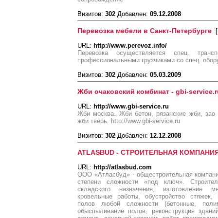
Визитов:
302
Добавлен:
09.12.2008
Перевозка мебели в Санкт-Петербурге
[
URL:
http://www.perevoz.info/
Перевозка осуществляется спец. транс
профессиональными грузчиками со спец. обор
Визитов:
302
Добавлен:
05.03.2009
Жби очаковский комбинат - gbi-service.r
URL:
http://www.gbi-service.ru
Жби москва. Жби бетон, рязанские жби, зао
жби тверь. http://www.gbi-service.ru
Визитов:
302
Добавлен:
12.12.2008
ATLASBUD - СТРОИТЕЛЬНАЯ КОМПАНИЯ
URL:
http://atlasbud.com
ООО «Атласбуд» - общестроительная компан
степени сложности «под ключ». Строитель
складского назначения, изготовление м
кровельные работы, обустройство стяжек,
полов любой сложности (бетонные, поли
обыспыливание полов, реконструкция здани