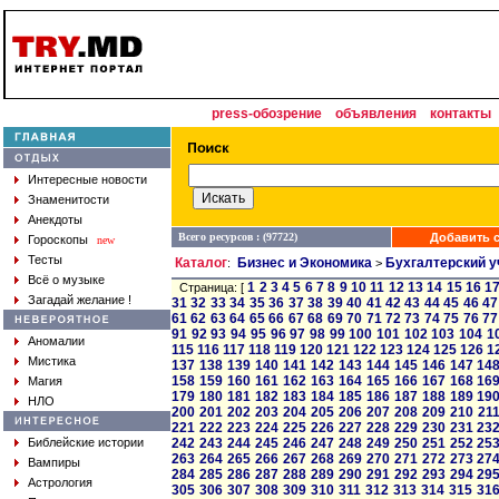
press-обозрение
объявления
контакты
Интересные новости
Знаменитости
Анекдоты
Всего ресурсов : (97722)
Добавить с
Гороскопы
new
Тесты
Каталог
Бизнес и Экономика
Бухгалтерский у
:
>
Всё о музыке
1
2
3
4
5
6
7
8
9
10
11
12
13
14
15
16
1
Страница: [
Загадай желание !
31
32
33
34
35
36
37
38
39
40
41
42
43
44
45
46
47
61
62
63
64
65
66
67
68
69
70
71
72
73
74
75
76
77
91
92
93
94
95
96
97
98
99
100
101
102
103
104
1
Аномалии
115
116
117
118
119
120
121
122
123
124
125
126
1
Мистика
137
138
139
140
141
142
143
144
145
146
147
14
158
159
160
161
162
163
164
165
166
167
168
16
Магия
179
180
181
182
183
184
185
186
187
188
189
19
НЛО
200
201
202
203
204
205
206
207
208
209
210
21
221
222
223
224
225
226
227
228
229
230
231
23
Библейские истории
242
243
244
245
246
247
248
249
250
251
252
25
263
264
265
266
267
268
269
270
271
272
273
27
Вампиры
284
285
286
287
288
289
290
291
292
293
294
29
Астрология
305
306
307
308
309
310
311
312
313
314
315
31