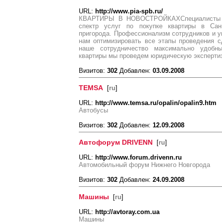
URL:
http://www.pia-spb.ru/
КВАРТИРЫ В НОВОСТРОЙКАХСпециалисты к
спектр услуг по покупке квартиры в Санк
пригорода. Профессионализм сотрудников и у
нам оптимизировать все этапы проведения 
наше сотрудничество максимально удобн
квартиры мы проведем юридическую экспертиз
Визитов:
302
Добавлен:
03.09.2008
TEMSA
[
ru
]
URL:
http://www.temsa.ru/opalin/opalin9.htm
Автобусы
Визитов:
302
Добавлен:
12.09.2008
Автофорум DRIVENN
[
ru
]
URL:
http://www.forum.drivenn.ru
Автомобильный форум Нижнего Новгорода
Визитов:
302
Добавлен:
24.09.2008
Машины
[
ru
]
URL:
http://avtoray.com.ua
Машины