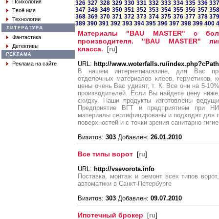
Психология
326
327
328
329
330
331
332
333
334
335
336
33
347
348
349
350
351
352
353
354
355
356
357
35
Твоё имя
368
369
370
371
372
373
374
375
376
377
378
37
Технологии
389
390
391
392
393
394
395
396
397
398
399
400
Материалы "BAU MASTER" с бол
Фантастика
производителя. "BAU MASTER" ли
Детективы
класса.
[
ru
]
URL:
http://www.woterfalls.ru/index.php?cPat
Реклама на сайте
В нашем интернетмагазине, для Вас пре
отделочных материалов клеев, герметиков, 
цены очень Вас удивят, т. К. Все они на 5-1
производителей. Если Вы найдете цену ниж
скидку. Наши продукты изготовлены ведущ
Предприятие ВГТ и предприятием при Н
материалы сертифицированы и подходят для 
поверхностей и с точки зрения санитарно-гиги
Визитов:
303
Добавлен:
26.01.2010
Все типы ворот
[
ru
]
URL:
http://vsevorota.info
Поставка, монтаж и ремонт всех типов ворот,
автоматики в Санкт-Петербурге
Визитов:
303
Добавлен:
09.07.2010
Ипотечный брокер
[
ru
]