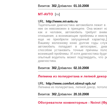
Визитов:
302
Добавлен:
01.10.2008
MT-AVTO
[
ru
]
URL:
http://www.mt-avto.ru
Тщательная диагностика автомобиля лежит в о
нее он невозможен в принципе. Она может н
как и человек, автомобиль требует вним
отношения, а возникающие проблемы и неисп
еще не приобрели запущенный характер.Д
Вашему железному коню долгие годы служ
автомобиль попадает в автосервис, диа
способом установить точные причины пол
возникшей проблемы. И хотя диагностика буде
опытный водитель может подтвердить, что р
диагностика.
Визитов:
302
Добавлен:
02.10.2008
Лепнина из полиуретана и лепной декор
URL:
http://www.comfort.stimul-spb.ru/
Лепнина из полиуретана, лепной декор, потол
Визитов:
302
Добавлен:
20.10.2008
Обогреватели конвекторные - Noirot (Ф