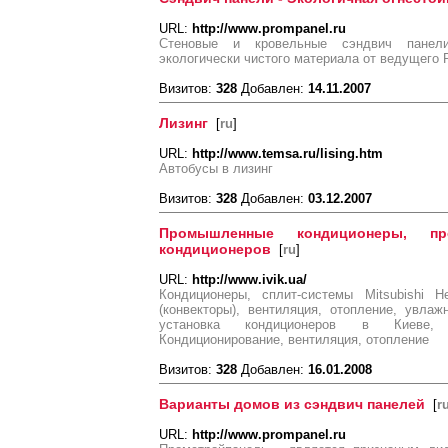
URL:
http://www.prompanel.ru
Стеновые и кровельные сэндвич панели
экологически чистого материала от ведущего 
Визитов:
328
Добавлен:
14.11.2007
Лизинг
[
ru
]
URL:
http://www.temsa.ru/lising.htm
Автобусы в лизинг
Визитов:
328
Добавлен:
03.12.2007
Промышленные кондиционеры, про
кондиционеров
[
ru
]
URL:
http://www.ivik.ua/
Кондиционеры, сплит-системы Mitsubishi H
(конвекторы), вентиляция, отопление, увла
установка кондиционеров в Киеве, 
Кондиционирование, вентиляция, отопление
Визитов:
328
Добавлен:
16.01.2008
Варианты домов из сэндвич панелей
[
r
URL:
http://www.prompanel.ru