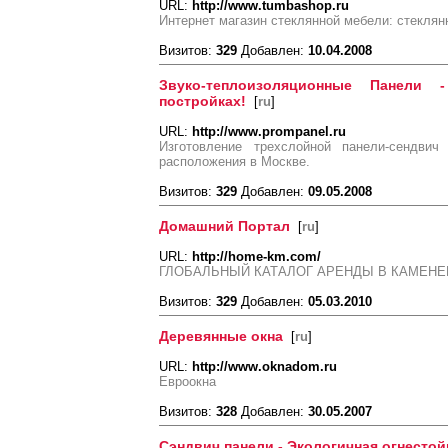
URL:
http://www.tumbashop.ru
Интернет магазин стеклянной мебели: стеклян
Визитов:
329
Добавлен:
10.04.2008
Звуко-теплоизоляционные Панели 
постройках!
[
ru
]
URL:
http://www.prompanel.ru
Изготовление трехслойной панели-сендвич 
расположения в Москве.
Визитов:
329
Добавлен:
09.05.2008
Домашний Портал
[
ru
]
URL:
http://home-km.com/
ГЛОБАЛЬНЫЙ КАТАЛОГ АРЕНДЫ В КАМЕН
Визитов:
329
Добавлен:
05.03.2010
Деревянные окна
[
ru
]
URL:
http://www.oknadom.ru
Евроокна
Визитов:
328
Добавлен:
30.05.2007
Сэндвич панели - Экологичная огнестой