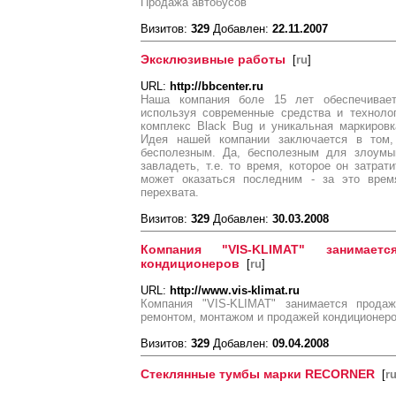
Продажа автобусов
Визитов:
329
Добавлен:
22.11.2007
Эксклюзивные работы
[
ru
]
URL:
http://bbcenter.ru
Наша компания боле 15 лет обеспечивае
используя современные средства и техноло
комплекс Black Bug и уникальная маркировк
Идея нашей компании заключается в том
бесполезным. Да, бесполезным для злоумы
завладеть, т.е. то время, которое он затрат
может оказаться последним - за это врем
перехвата.
Визитов:
329
Добавлен:
30.03.2008
Компания "VIS-KLIMAT" занимае
кондиционеров
[
ru
]
URL:
http://www.vis-klimat.ru
Компания "VIS-KLIMAT" занимается продаж
ремонтом, монтажом и продажей кондиционер
Визитов:
329
Добавлен:
09.04.2008
Стеклянные тумбы марки RECORNER
[
r