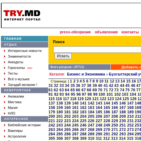
press-обозрение
объявления
контакты
Интересные новости
Знаменитости
Анекдоты
Всего ресурсов : (97721)
Добавить с
Гороскопы
new
Тесты
Каталог
Бизнес и Экономика
Бухгалтерский у
:
>
Всё о музыке
1
2
3
4
5
6
7
8
9
10
11
12
13
14
15
16
1
Страница: [
Загадай желание !
31
32
33
34
35
36
37
38
39
40
41
42
43
44
45
46
47
61
62
63
64
65
66
67
68
69
70
71
72
73
74
75
76
77
91
92
93
94
95
96
97
98
99
100
101
102
103
104
1
Аномалии
115
116
117
118
119
120
121
122
123
124
125
126
1
Мистика
137
138
139
140
141
142
143
144
145
146
147
14
158
159
160
161
162
163
164
165
166
167
168
16
Магия
179
180
181
182
183
184
185
186
187
188
189
19
НЛО
200
201
202
203
204
205
206
207
208
209
210
21
221
222
223
224
225
226
227
228
229
230
231
23
Библейские истории
242
243
244
245
246
247
248
249
250
251
252
25
263
264
265
266
267
268
269
270
271
272
273
27
Вампиры
284
285
286
287
288
289
290
291
292
293
294
29
Астрология
305
306
307
308
309
310
311
312
313
314
315
31