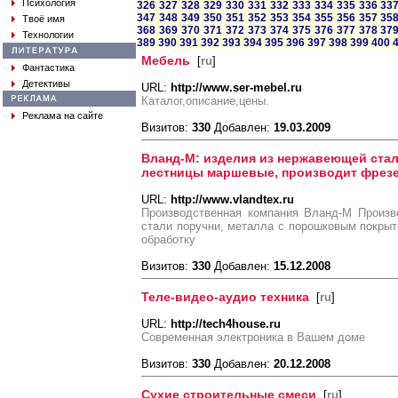
Психология
326
327
328
329
330
331
332
333
334
335
336
33
347
348
349
350
351
352
353
354
355
356
357
35
Твоё имя
368
369
370
371
372
373
374
375
376
377
378
37
Технологии
389
390
391
392
393
394
395
396
397
398
399
400
Мебель
[
ru
]
Фантастика
Детективы
URL:
http://www.ser-mebel.ru
Каталог,описание,цены.
Реклама на сайте
Визитов:
330
Добавлен:
19.03.2009
Вланд-М: изделия из нержавеющей ста
лестницы маршевые, производит фрез
URL:
http://www.vlandtex.ru
Производственная компания Вланд-М Произв
стали поручни, металла с порошковым покры
обработку
Визитов:
330
Добавлен:
15.12.2008
Теле-видео-аудио техника
[
ru
]
URL:
http://tech4house.ru
Современная электроника в Вашем доме
Визитов:
330
Добавлен:
20.12.2008
Сухие строительные смеси
[
ru
]