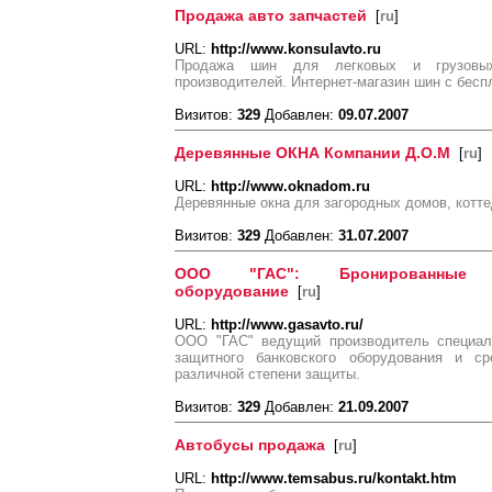
Продажа авто запчастей
[
ru
]
URL:
http://www.konsulavto.ru
Продажа шин для легковых и грузовы
производителей. Интернет-магазин шин с бесп
Визитов:
329
Добавлен:
09.07.2007
Деревянные ОКНА Компании Д.О.М
[
ru
]
URL:
http://www.oknadom.ru
Деревянные окна для загородных домов, котте
Визитов:
329
Добавлен:
31.07.2007
ООО "ГАС": Бронированные а
оборудование
[
ru
]
URL:
http://www.gasavto.ru/
ООО "ГАС" ведущий производитель специал
защитного банковского оборудования и ср
различной степени защиты.
Визитов:
329
Добавлен:
21.09.2007
Автобусы продажа
[
ru
]
URL:
http://www.temsabus.ru/kontakt.htm