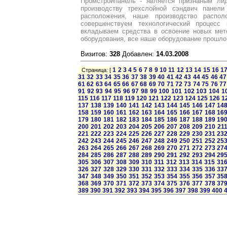
Промстройпанель - является признаным ли
производству трехслойной сэндвич панели 
расположения, наше производство распо
совершенствуем технологический процесс 
вкладываем средства в освоение новых мет
оборудования, все наше оборудование прошло
Визитов:
328
Добавлен:
14.03.2008
1
2
3
4
5
6
7
8
9
10
11
12
13
14
15
16
1
Страница: [
31
32
33
34
35
36
37
38
39
40
41
42
43
44
45
46
47
61
62
63
64
65
66
67
68
69
70
71
72
73
74
75
76
77
91
92
93
94
95
96
97
98
99
100
101
102
103
104
1
115
116
117
118
119
120
121
122
123
124
125
126
1
137
138
139
140
141
142
143
144
145
146
147
14
158
159
160
161
162
163
164
165
166
167
168
16
179
180
181
182
183
184
185
186
187
188
189
19
200
201
202
203
204
205
206
207
208
209
210
21
221
222
223
224
225
226
227
228
229
230
231
23
242
243
244
245
246
247
248
249
250
251
252
25
263
264
265
266
267
268
269
270
271
272
273
27
284
285
286
287
288
289
290
291
292
293
294
29
305
306
307
308
309
310
311
312
313
314
315
31
326
327
328
329
330
331
332
333
334
335
336
33
347
348
349
350
351
352
353
354
355
356
357
35
368
369
370
371
372
373
374
375
376
377
378
37
389
390
391
392
393
394
395
396
397
398
399
400