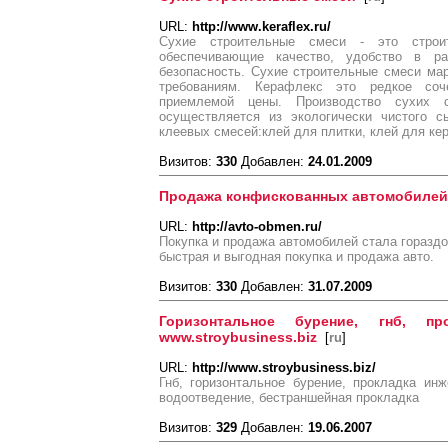
URL:
http://www.keraflex.ru/
Сухие строительные смеси - это строи
обеспечивающие качество, удобство в раб
безопасность. Сухие строительные смеси ма
требованиям. Керафлекс это редкое соч
приемлемой цены. Производство сухих 
осуществляется из экологически чистого с
клеевых смесей:клей для плитки, клей для кер
Визитов:
330
Добавлен:
24.01.2009
Продажа конфискованных автомобилей
URL:
http://avto-obmen.ru/
Покупка и продажа автомобилей стала гораздо 
быстрая и выгодная покупка и продажа авто.
Визитов:
330
Добавлен:
31.07.2009
Горизонтальное бурение, гнб, пр
www.stroybusiness.biz
[
ru
]
URL:
http://www.stroybusiness.biz/
Гнб, горизонтальное бурение, прокладка ин
водоотведение, бестраншейная прокладка
Визитов:
329
Добавлен:
19.06.2007