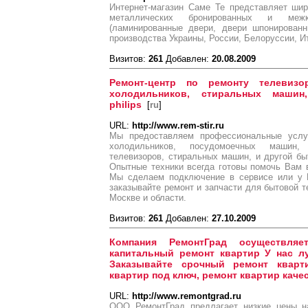
Интернет-магазин Саме Те представляет ши
металлических бронированных и межк
(ламинированные двери, двери шпонирован
производства Украины, России, Белоруссии, И
Визитов:
261
Добавлен:
20.08.2009
Ремонт-центр по ремонту телевизо
холодильников, стиральных машин
philips
[
ru
]
URL:
http://www.rem-stir.ru
Мы предоставляем профессиональные услуг
холодильников, посудомоечных машин, 
телевизоров, стиральных машин, и другой бы
Опытные техники всегда готовы помочь Вам 
Мы сделаем подключение в сервисе или у 
заказывайте ремонт и запчасти для бытовой 
Москве и области.
Визитов:
261
Добавлен:
27.10.2009
Компания РемонтГрад осуществляе
капитальный ремонт квартир У нас л
Заказывайте срочный ремонт кварт
квартир под ключ, ремонт квартир каче
URL:
http://www.remontgrad.ru
ООО РемонтГрад предлагает низкие цены на