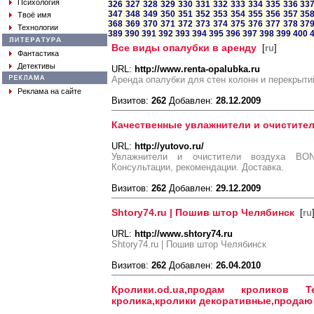
Психология
326
327
328
329
330
331
332
333
334
335
336
33
347
348
349
350
351
352
353
354
355
356
357
35
Твоё имя
368
369
370
371
372
373
374
375
376
377
378
37
Технологии
389
390
391
392
393
394
395
396
397
398
399
400
Все виды опалубки в аренду
[
ru
]
Фантастика
Детективы
URL:
http://www.renta-opalubka.ru
Аренда опалубки для стен колонн и перекрыти
Реклама на сайте
Визитов:
262
Добавлен:
28.12.2009
Качественные увлажнители и очистител
URL:
http://yutovo.ru/
Увлажнители и очистители воздуха BON
Консультации, рекомендации. Доставка.
Визитов:
262
Добавлен:
29.12.2009
Shtory74.ru | Пошив штор Челябинск
[
ru
URL:
http://www.shtory74.ru
Shtory74.ru | Пошив штор Челябинск
Визитов:
262
Добавлен:
26.04.2010
Кролики.od.ua,продам кроликов Т
кролика,кролики декоративные,продаю