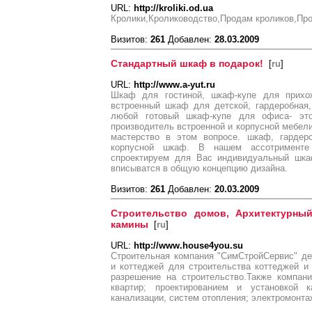
URL:
http://kroliki.od.ua
Кролики,Кролиководство,Продам кроликов,Про
Визитов:
261
Добавлен:
28.03.2009
Стандартный шкаф в подарок!
[
ru
]
URL:
http://www.a-yut.ru
Шкаф для гостиной, шкаф-купе для прихо
встроенный шкаф для детской, гардеробная
любой готовый шкаф-купе для офиса- эт
производитель встроенной и корпусной мебели
мастерство в этом вопросе. шкаф, гардер
корпусной шкаф. В нашем ассотрименте
спроектируем для Вас индивидуальный шка
вписыватся в общую концепцию дизайна.
Визитов:
261
Добавлен:
20.03.2009
Строительство домов, Архитектурный
камины
[
ru
]
URL:
http://www.house4you.su
Строительная компания "СимСтройСервис" де
и коттеджей для строительства коттеджей и
разрешение на строительство.Также компан
квартир; проектированием и установкой 
канализации, систем отопления; электромонт