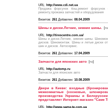
URL:
http://www.cdi.net.ua
Продажа форсунок бош,ремонт форсунок c
ремонту,прожажа запчастей и оборудования
Визитов:
261
Добавлен:
08.04.2009
Шины и диски.Летние, зимние шины.
[
ru
URL:
http://tirescentre.com.ua/
Шины и диски.Летние, зимние шины. Шиномон
дисков. Шиномонтаж. Шины и летые диски от 
шин и дисков. Автосервис.
Визитов:
261
Добавлен:
17.04.2009
Запчасти для японских авто
[
ru
]
URL:
http://automp.ru
Запчасти для японских авто
Визитов:
261
Добавлен:
10.08.2009
Двери в Киеве: входные (бронирован
межкомнатные (сосновые, шпониров
производства Украины и Белоруссии
представляет Интернет-магазин "Саме Те
URL:
http://www.same-te.com.ua