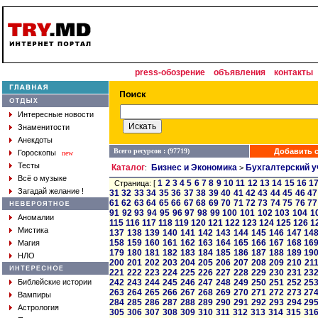
press-обозрение
объявления
контакты
Интересные новости
Знаменитости
Анекдоты
Всего ресурсов : (97719)
Добавить с
Гороскопы
new
Тесты
Каталог
Бизнес и Экономика
Бухгалтерский у
:
>
Всё о музыке
1
2
3
4
5
6
7
8
9
10
11
12
13
14
15
16
1
Страница: [
Загадай желание !
31
32
33
34
35
36
37
38
39
40
41
42
43
44
45
46
47
61
62
63
64
65
66
67
68
69
70
71
72
73
74
75
76
77
91
92
93
94
95
96
97
98
99
100
101
102
103
104
1
Аномалии
115
116
117
118
119
120
121
122
123
124
125
126
1
Мистика
137
138
139
140
141
142
143
144
145
146
147
14
158
159
160
161
162
163
164
165
166
167
168
16
Магия
179
180
181
182
183
184
185
186
187
188
189
19
НЛО
200
201
202
203
204
205
206
207
208
209
210
21
221
222
223
224
225
226
227
228
229
230
231
23
Библейские истории
242
243
244
245
246
247
248
249
250
251
252
25
263
264
265
266
267
268
269
270
271
272
273
27
Вампиры
284
285
286
287
288
289
290
291
292
293
294
29
Астрология
305
306
307
308
309
310
311
312
313
314
315
31