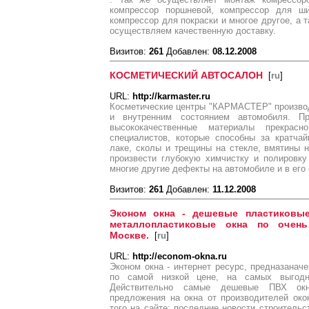
компрессор поршневой, компрессор для ши
компрессор для покраски и многое другое, а 
осуществляем качественную доставку.
Визитов:
261
Добавлен:
08.12.2008
КОСМЕТИЧЕСКИЙ АВТОСАЛОН
[
ru
]
URL:
http://karmaster.ru
Косметические центры "КАРМАСТЕР" производ
и внутренним состоянием автомобиля. П
высококачественные материалы прекрас
специалистов, которые способны за кратча
лаке, сколы и трещины на стекле, вмятины н
произвести глубокую химчистку и полировку
многие другие дефекты на автомобиле и в его
Визитов:
261
Добавлен:
11.12.2008
Эконом окна - дешевые пластиковы
металлопластиковые окна по очен
Москве.
[
ru
]
URL:
http://econom-okna.ru
Эконом окна - интернет ресурс, предназанач
по самой низкой цене, на самых выгод
Действительно самые дешевые ПВХ ок
предложения на окна от производителей о
того на сайте: последние новости строительс