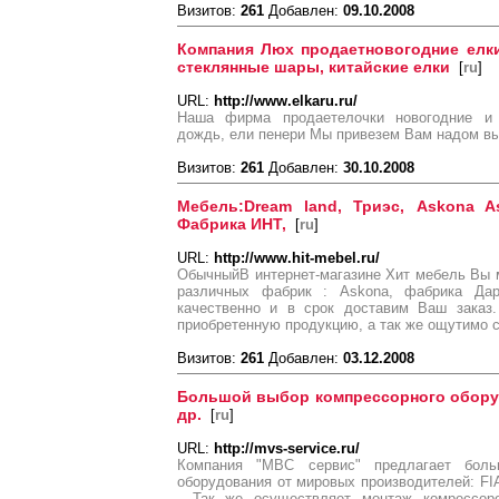
Визитов:
261
Добавлен:
09.10.2008
Компания Люх продаетновогодние елки
стеклянные шары, китайские елки
[
ru
]
URL:
http://www.elkaru.ru/
Наша фирма продаетелочки новогодние и 
дождь, ели пенери Мы привезем Вам надом в
Визитов:
261
Добавлен:
30.10.2008
Мебель:Dream land, Триэс, Askona A
Фабрика ИНТ,
[
ru
]
URL:
http://www.hit-mebel.ru/
ОбычныйВ интернет-магазине Хит мебель Вы м
различных фабрик : Askona, фабрика Да
качественно и в срок доставим Ваш заказ
приобретенную продукцию, а так же ощутимо 
Визитов:
261
Добавлен:
03.12.2008
Большой выбор компрессорного оборудов
др.
[
ru
]
URL:
http://mvs-service.ru/
Компания "МВС сервис" предлагает боль
оборудования от мировых производителей: FIAC, 
. Так же осуществляет монтаж комрессор