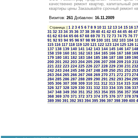
качественно ремонт квартир, капитальный р
квартиры цены Заказывайте срочный ремонт кв
Визитов:
261
Добавлен:
16.11.2009
1
2
3
4
5
6
7
8
9
10
11
12
13
14
15
16
1
Страница: [
31
32
33
34
35
36
37
38
39
40
41
42
43
44
45
46
47
61
62
63
64
65
66
67
68
69
70
71
72
73
74
75
76
77
91
92
93
94
95
96
97
98
99
100
101
102
103
104
1
115
116
117
118
119
120
121
122
123
124
125
126
1
137
138
139
140
141
142
143
144
145
146
147
14
158
159
160
161
162
163
164
165
166
167
168
16
179
180
181
182
183
184
185
186
187
188
189
19
200
201
202
203
204
205
206
207
208
209
210
21
221
222
223
224
225
226
227
228
229
230
231
23
242
243
244
245
246
247
248
249
250
251
252
25
263
264
265
266
267
268
269
270
271
272
273
27
284
285
286
287
288
289
290
291
292
293
294
29
305
306
307
308
309
310
311
312
313
314
315
31
326
327
328
329
330
331
332
333
334
335
336
33
347
348
349
350
351
352
353
354
355
356
357
35
368
369
370
371
372
373
374
375
376
377
378
37
389
390
391
392
393
394
395
396
397
398
399
400