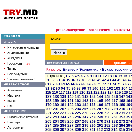
press-обозрение
объявления
контакты
Интересные новости
Знаменитости
Анекдоты
Всего ресурсов : (97722)
Добавить с
Гороскопы
new
Тесты
Каталог
Бизнес и Экономика
Бухгалтерский у
:
>
Всё о музыке
1
2
3
4
5
6
7
8
9
10
11
12
13
14
15
16
1
Страница: [
Загадай желание !
31
32
33
34
35
36
37
38
39
40
41
42
43
44
45
46
47
61
62
63
64
65
66
67
68
69
70
71
72
73
74
75
76
77
91
92
93
94
95
96
97
98
99
100
101
102
103
104
1
Аномалии
115
116
117
118
119
120
121
122
123
124
125
126
1
Мистика
137
138
139
140
141
142
143
144
145
146
147
14
158
159
160
161
162
163
164
165
166
167
168
16
Магия
179
180
181
182
183
184
185
186
187
188
189
19
НЛО
200
201
202
203
204
205
206
207
208
209
210
21
221
222
223
224
225
226
227
228
229
230
231
23
Библейские истории
242
243
244
245
246
247
248
249
250
251
252
25
263
264
265
266
267
268
269
270
271
272
273
27
Вампиры
284
285
286
287
288
289
290
291
292
293
294
29
Астрология
305
306
307
308
309
310
311
312
313
314
315
31