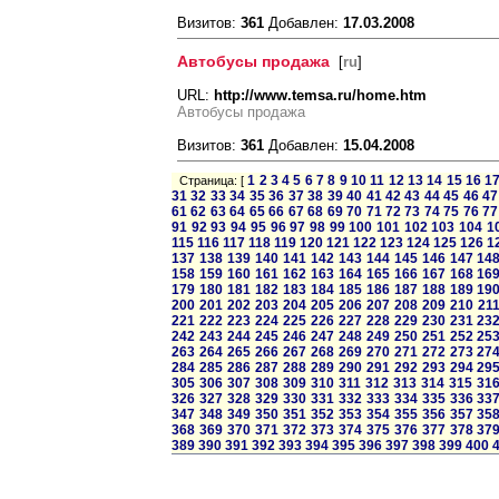
Визитов:
361
Добавлен:
17.03.2008
Автобусы продажа
[
ru
]
URL:
http://www.temsa.ru/home.htm
Автобусы продажа
Визитов:
361
Добавлен:
15.04.2008
1
2
3
4
5
6
7
8
9
10
11
12
13
14
15
16
1
Страница: [
31
32
33
34
35
36
37
38
39
40
41
42
43
44
45
46
47
61
62
63
64
65
66
67
68
69
70
71
72
73
74
75
76
77
91
92
93
94
95
96
97
98
99
100
101
102
103
104
1
115
116
117
118
119
120
121
122
123
124
125
126
1
137
138
139
140
141
142
143
144
145
146
147
14
158
159
160
161
162
163
164
165
166
167
168
16
179
180
181
182
183
184
185
186
187
188
189
19
200
201
202
203
204
205
206
207
208
209
210
21
221
222
223
224
225
226
227
228
229
230
231
23
242
243
244
245
246
247
248
249
250
251
252
25
263
264
265
266
267
268
269
270
271
272
273
27
284
285
286
287
288
289
290
291
292
293
294
29
305
306
307
308
309
310
311
312
313
314
315
31
326
327
328
329
330
331
332
333
334
335
336
33
347
348
349
350
351
352
353
354
355
356
357
35
368
369
370
371
372
373
374
375
376
377
378
37
389
390
391
392
393
394
395
396
397
398
399
400