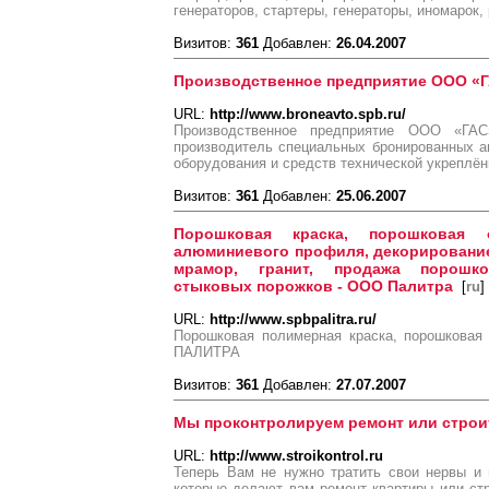
генераторов, стартеры, генераторы, иномарок,
Визитов:
361
Добавлен:
26.04.2007
Производственное предприятие ООО «
URL:
http://www.broneavto.spb.ru/
Производственное предприятие ООО «ГАС
производитель специальных бронированных а
оборудования и средств технической укреплён
Визитов:
361
Добавлен:
25.06.2007
Порошковая краска, порошковая 
алюминиевого профиля, декорирование
мрамор, гранит, продажа порошко
стыковых порожков - ООО Палитра
[
ru
]
URL:
http://www.spbpalitra.ru/
Порошковая полимерная краска, порошковая
ПАЛИТРА
Визитов:
361
Добавлен:
27.07.2007
Мы проконтролируем ремонт или строи
URL:
http://www.stroikontrol.ru
Теперь Вам не нужно тратить свои нервы и
которые делают вам ремонт квартиры или ст