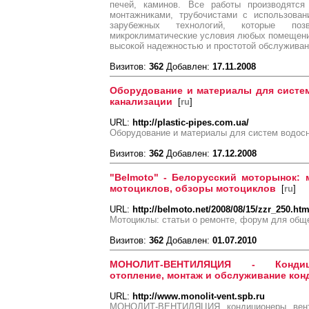
печей, каминов. Все работы производятся
монтажниками, трубочистами с использован
зарубежных технологий, которые поз
микроклиматические условия любых помещений
высокой надежностью и простотой обслуживан
Визитов:
362
Добавлен:
17.11.2008
Оборудование и материалы для систем
канализации
[
ru
]
URL:
http://plastic-pipes.com.ua/
Оборудование и материалы для систем водосн
Визитов:
362
Добавлен:
17.12.2008
"Belmoto" - Белорусский моторынок: 
мотоциклов, обзоры мотоциклов
[
ru
]
URL:
http://belmoto.net/2008/08/15/zzr_250.htm
Мотоциклы: статьи о ремонте, форум для общ
Визитов:
362
Добавлен:
01.07.2010
МОНОЛИТ-ВЕНТИЛЯЦИЯ - Кондици
отопление, монтаж и обслуживание кон
URL:
http://www.monolit-vent.spb.ru
МОНОЛИТ-ВЕНТИЛЯЦИЯ, кондиционеры, венти