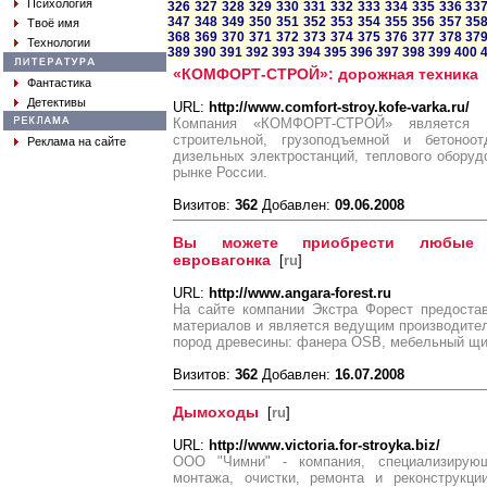
Психология
326
327
328
329
330
331
332
333
334
335
336
33
347
348
349
350
351
352
353
354
355
356
357
35
Твоё имя
368
369
370
371
372
373
374
375
376
377
378
37
Технологии
389
390
391
392
393
394
395
396
397
398
399
400
«КОМФОРТ-СТРОЙ»: дорожная техника
Фантастика
Детективы
URL:
http://www.comfort-stroy.kofe-varka.ru/
Компания «КОМФОРТ-СТРОЙ» является п
строительной, грузоподъемной и бетоноот
Реклама на сайте
дизельных электростанций, теплового оборуд
рынке России.
Визитов:
362
Добавлен:
09.06.2008
Вы можете приобрести любые с
евровагонка
[
ru
]
URL:
http://www.angara-forest.ru
На сайте компании Экстра Форест предоста
материалов и является ведущим производите
пород древесины: фанера OSB, мебельный щи
Визитов:
362
Добавлен:
16.07.2008
Дымоходы
[
ru
]
URL:
http://www.victoria.for-stroyka.biz/
ООО "Чимни" - компания, специализирующ
монтажа, очистки, ремонта и реконструкци