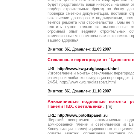
будет представлять ваши интересы начиная от 
подбор строительных бригад по банку дан
проверка сметной документации, поставки с
заключение договоров с подрядчиками, пост
темпов ремонта или строительства . Вам не п
платить нужно только за выполненные р
огромный опыт ведения строительных об
комиссионные мы поможем вам сэкономить гора
вашего здоровья.
Визитов:
361
Добавлен:
11.09.2007
Стеклянные перегородки от "Царского в
URL:
http://www.kwg.ru/glasspart.html
Изготовление и монтаж стеклянных перегород
размеры и любая конфигурация перегородок. Дл
24-54. http://www.kwg.ru/glasspart.html
Визитов:
361
Добавлен:
11.10.2007
Алюминиевые подвесные потолки рее
Панели ПВХ, светильники.
[
ru
]
URL:
http://www.potolkipaneli.ru
Широкий ассортимент алюминиевых подв
армированной пленки и светильников из Ев
Консультации квалифицированных специалис
оплаты, монтаж, организация доставки 