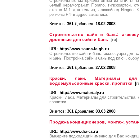
Строительные материалы оптом из КНР. В на
белый керамогранит Fiorano, гипсокартон, 
стекло М-1 для теплиц, алюкобонд Ningdo. 
регионы РФ в адрес заказчика.
Визитов:
361
Добавлен:
18.02.2008
Строительство сайн и бань: аксесс
дровяные для сайн и бань
[
ru
]
URL:
http://www.sauna-laigh.ru
Строительство сайн и бань: аксессуары для с
и бань. Постройка сайн и бань под ключ, обор
Визитов:
361
Добавлен:
27.02.2008
Краски, лаки, Материалы для 
водоэмульсионные краски, пропитки
[
r
URL:
http://www.materialy.ru
Краски, лаки, Материалы для строительства, 
пропитки
Визитов:
361
Добавлен:
03.03.2008
Продажа кондиционеров, монтаж, устан
URL:
http://www.dia-cs.ru
Выберите подходящий именно для Вас кондиц