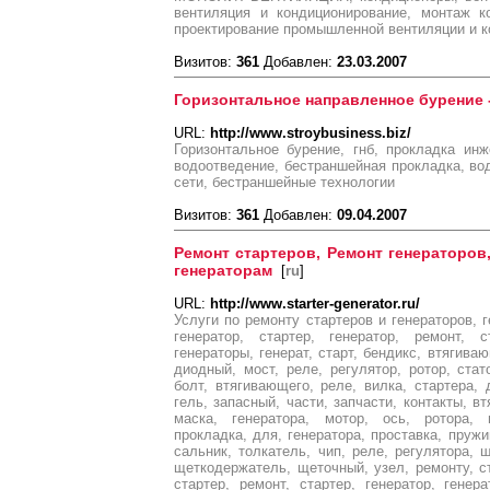
вентиляция и кондиционирование, монтаж к
проектирование промышленной вентиляции и к
Визитов:
361
Добавлен:
23.03.2007
Горизонтальное направленное бурение 
URL:
http://www.stroybusiness.biz/
Горизонтальное бурение, гнб, прокладка ин
водоотведение, бестраншейная прокладка, во
сети, бестраншейные технологии
Визитов:
361
Добавлен:
09.04.2007
Ремонт стартеров, Ремонт генераторов
генераторам
[
ru
]
URL:
http://www.starter-generator.ru/
Услуги по ремонту стартеров и генераторов, г
генератор, стартер, генератор, ремонт, с
генераторы, генерат, старт, бендикс, втягиваю
диодный, мост, реле, регулятор, ротор, стат
болт, втягивающего, реле, вилка, стартера, 
гель, запасный, части, запчасти, контакты, в
маска, генератора, мотор, ось, ротора, п
прокладка, для, генератора, проставка, пружи
сальник, толкатель, чип, реле, регулятора, щ
щеткодержатель, щеточный, узел, ремонту, ст
стартер, ремонт, стартер, генератор, генера