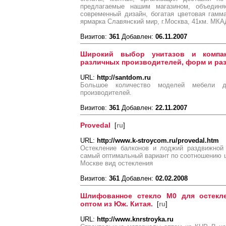
предлагаемые нашим магазином, объединяе
современный дизайн, богатая цветовая гамм
ярмарка Славянский мир, г.Москва, 41км. МКА
Визитов:
361
Добавлен:
06.11.2007
Широкий выбор унитазов и компак
различных производителей, форм и ра
URL:
http://santdom.ru
Большое количество моделей мебели 
производителей.
Визитов:
361
Добавлен:
22.11.2007
Provedal
[
ru
]
URL:
http://www.k-stroycom.ru/provedal.htm
Остекление балконов и лоджий раздвижной 
самый оптимальный вариант по соотношению ц
Москве вид остекления
Визитов:
361
Добавлен:
02.02.2008
Шлифованное стекло М0 для остекл
оптом из Юж. Китая.
[
ru
]
URL:
http://www.knrstroyka.ru