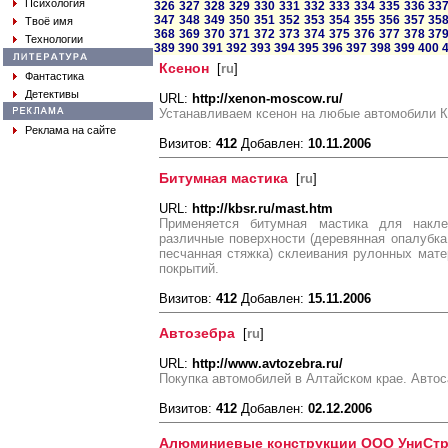
Психология
326
327
328
329
330
331
332
333
334
335
336
33
347
348
349
350
351
352
353
354
355
356
357
35
Твоё имя
368
369
370
371
372
373
374
375
376
377
378
37
Технологии
389
390
391
392
393
394
395
396
397
398
399
400
Ксенон
[
ru
]
Фантастика
Детективы
URL:
http://xenon-moscow.ru/
Устанавливаем ксенон на любые автомобили К
Реклама на сайте
Визитов:
412
Добавлен:
10.11.2006
Битумная мастика
[
ru
]
URL:
http://kbsr.ru/mast.htm
Применяется битумная мастика для накл
различные поверхности (деревянная опалубка
песчанная стяжка) склеивания рулонных мат
покрытий.
Визитов:
412
Добавлен:
15.11.2006
Автозебра
[
ru
]
URL:
http://www.avtozebra.ru/
Покупка автомобилей в Алтайском крае. Авто
Визитов:
412
Добавлен:
02.12.2006
Алюминиевые конструкции ООО УниСтро