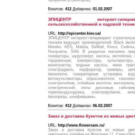
Визитов:
412
Добавлен:
01.02.2007
ЭПИЦЕНТР интернет-гипер
сельскохозяйственной и садовой техни
URL:
http://epicenter.kiev.ua/
ЭПИЦЕНТР интернет-гипермаркет строительно
техники ведущих производителей: Black decke
Metabo, AEG, Makita, DeWalt, Kinzo, Cedima, 
Husqvarna, Stihl. В разделах магазина пре
генераторы, шуруповерт, насосы, мотоблоки,
торцовачная, компрессоры, культиваторы,
минитрактор, водные насосы, мини трак
электродрель, перфоратор, тримеры, це
бензопила, генераторные установки, во
мотокультиваторы, опрыскиватели, газоноко
электролобзик, отбойные молотки, мотопомпа,
электрический, пилы дисковые, гайкове
термовоздуходувка, электрорубанок, ак
бензорезы, шлифмашины.
Визитов:
412
Добавлен:
06.02.2007
Заказ и доставка букетов из живых цве
URL:
http://www.flowersam.ru/
Заказ и доставка букетов из живых цвет
цветочного дизайна на Фонтанке 17, Санкт-Пет