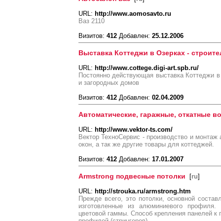
URL:
http://www.aomosavto.ru
Ваз 2110
Визитов:
412
Добавлен:
25.12.2006
Выставка Коттеджи в Озерках - строит
URL:
http://www.cottege.digi-art.spb.ru/
Постоянно действующая выставка Коттеджи в 
и загородных домов
Визитов:
412
Добавлен:
02.04.2009
Автоматические, гаражные, откатные во
URL:
http://www.vektor-ts.com/
Вектор ТехноСервис - производство и монтаж 
окон, а так же другие товары для коттеджей.
Визитов:
412
Добавлен:
17.01.2007
Armstrong подвесные потолки
[
ru
]
URL:
http://strouka.ru/armstrong.htm
Прежде всего, это потолки, основной соста
изготовленные из алюминиевого профиля.
цветовой гаммы. Способ крепления панелей к
профилей (стрингеров).