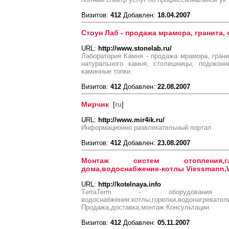
Визитов:
412
Добавлен:
18.04.2007
Стоун Лаб - продажа мрамора, гранита, 
URL:
http://www.stonelab.ru/
Лаборатория Камня - продажа мрамора, гранит
натурального камня, столешницы, подоконн
каминные топки.
Визитов:
412
Добавлен:
22.08.2007
Мирчик
[
ru
]
URL:
http://www.mir4ik.ru/
Информационно развлекательный портал
Визитов:
412
Добавлен:
23.08.2007
Монтаж систем отопления,га
дома,водоснабжение-котлы Viessmann
URL:
http://kotelnaya.info
ТerraTerm - оборудован
водоснабжения:котлы,горелки,водонагревател
Продажа,доставка,монтаж.Консультации.
Визитов:
412
Добавлен:
05.11.2007