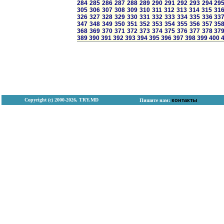
284
285
286
287
288
289
290
291
292
293
294
29
305
306
307
308
309
310
311
312
313
314
315
31
326
327
328
329
330
331
332
333
334
335
336
33
347
348
349
350
351
352
353
354
355
356
357
35
368
369
370
371
372
373
374
375
376
377
378
37
389
390
391
392
393
394
395
396
397
398
399
400
Copyright (с) 2000-2026, TRY.MD
контакты
Пишите нам: