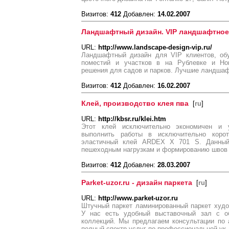
Визитов:
412
Добавлен:
14.02.2007
Ландшафтный дизайн. VIP ландшафтное
URL:
http://www.landscape-design-vip.ru/
Ландшафтный дизайн для VIP клиентов, обу
поместий и участков в на Рублевке и Но
решения для садов и парков. Лучшие ландша
Визитов:
412
Добавлен:
16.02.2007
Клей, производство клея пва
[
ru
]
URL:
http://kbsr.ru/klei.htm
Этот клей исключительно экономичен и 
выполнить работы в исключительно корот
эластичный клей ARDEX X 701 S. Данный 
пешеходным нагрузкам и формированию швов у
Визитов:
412
Добавлен:
28.03.2007
Parket-uzor.ru - дизайн паркета
[
ru
]
URL:
http://www.parket-uzor.ru
Штучный паркет ламинированный паркет худо
У нас есть удобный выставочный зал с об
коллекций. Мы предлагаем консультации по 
полный спектр услуг по профессиональной ук