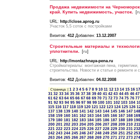
Продажа недвижимости на Черноморск
край. Купить недвижимость, участок.
[
r
URL:
http://close.aprog.ru
Участок 5,5 соток с постройками
Визитов:
412
Добавлен:
13.12.2007
Строительные материалы и технологии
уплотнители.
[
ru
]
URL:
http://montazhnaya-pena.ru
Стройматериалы: монтажная пена, герметики, 
строительства. Новости и статьи о ремонте и 
Визитов:
412
Добавлен:
04.02.2008
1
2
3
4
5
6
7
8
9
10
11
12
13
14
15
16
1
Страница: [
31
32
33
34
35
36
37
38
39
40
41
42
43
44
45
46
47
61
62
63
64
65
66
67
68
69
70
71
72
73
74
75
76
77
91
92
93
94
95
96
97
98
99
100
101
102
103
104
1
115
116
117
118
119
120
121
122
123
124
125
126
1
137
138
139
140
141
142
143
144
145
146
147
14
158
159
160
161
162
163
164
165
166
167
168
16
179
180
181
182
183
184
185
186
187
188
189
19
200
201
202
203
204
205
206
207
208
209
210
21
221
222
223
224
225
226
227
228
229
230
231
23
242
243
244
245
246
247
248
249
250
251
252
25
263
264
265
266
267
268
269
270
271
272
273
27