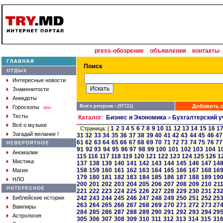
press-обозрение
объявления
контакты
Интересные новости
Знаменитости
Анекдоты
Всего ресурсов : (97722)
Добавить с
Гороскопы
new
Тесты
Каталог
Бизнес и Экономика
Бухгалтерский у
:
>
Всё о музыке
1
2
3
4
5
6
7
8
9
10
11
12
13
14
15
16
1
Страница: [
Загадай желание !
31
32
33
34
35
36
37
38
39
40
41
42
43
44
45
46
47
61
62
63
64
65
66
67
68
69
70
71
72
73
74
75
76
77
91
92
93
94
95
96
97
98
99
100
101
102
103
104
1
Аномалии
115
116
117
118
119
120
121
122
123
124
125
126
1
Мистика
137
138
139
140
141
142
143
144
145
146
147
14
158
159
160
161
162
163
164
165
166
167
168
16
Магия
179
180
181
182
183
184
185
186
187
188
189
19
НЛО
200
201
202
203
204
205
206
207
208
209
210
21
221
222
223
224
225
226
227
228
229
230
231
23
Библейские истории
242
243
244
245
246
247
248
249
250
251
252
25
263
264
265
266
267
268
269
270
271
272
273
27
Вампиры
284
285
286
287
288
289
290
291
292
293
294
29
Астрология
305
306
307
308
309
310
311
312
313
314
315
31