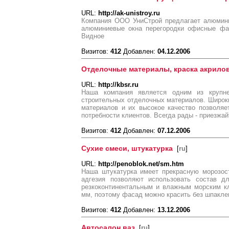
URL:
http://ak-unistroy.ru
Компания ООО УниСтрой предлагает алюмини
алюминиевые окна перегородки офисные фас
Видное
Визитов:
412
Добавлен:
04.12.2006
Отделочные материалы, краска акрилов
URL:
http://kbsr.ru
Наша компания является одним из крупне
строительных отделочных материалов. Широк
материалов и их высокое качество позволяе
потребности клиентов. Всегда рады - приезжай
Визитов:
412
Добавлен:
07.12.2006
Сухие смеси, штукатурка
[
ru
]
URL:
http://penoblok.net/sm.htm
Наша штукатурка имеет прекрасную морозост
адгезия позволяют использовать состав д
резкоконтинентальным и влажным морским кл
мм, поэтому фасад можно красить без шпакле
Визитов:
412
Добавлен:
13.12.2006
Автосалон ваз
[
ru
]