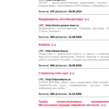
SOUPT - высококачественная аудио/видео техника: 
медиаплееры, портативные DVD-плееры, сабвуферы и 
Визитов:
470
Добавлен:
09.06.2010
Квадроциклы, мотовездеходы
[
ru
]
URL:
http://moto.power-man.ru
Квадроциклы, мотовездеходы. Продажа, доставка. Ин
Статьи. Контакты.
Визитов:
469
Добавлен:
31.08.2006
BuildJet
[
ru
]
URL:
http://www.buj.ru
Ремонтные и отделочные работы в офисах и квартира
Круглосуточный мониторинг. Ремонт квартир в выхо
работе смотрите на сайте. Скидки постоянным клиента
Визитов:
469
Добавлен:
26.08.2006
Строительство саун
[
ru
]
URL:
http://sauna4you.ru
САУНА ДЛЯ ВАС имеет честь предложить Вам полный с
строительству саун, традиционных русских бань
инфракрасных кабин.
Визитов:
469
Добавлен:
11.10.2006
Трубы полиэтиленовые, полипропил
Металлоконструкции, обработка металла.
[
ru
]