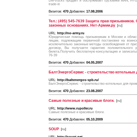
DM-trucks продает и обслуживает грузовики MAN, HYU
trade-in
Визитов:
470
Добавлен:
17.08.2006
Тел.: (495) 545-7639 Защита прав призывников
законных основаниях. Нет-Армии.ру
[
ru
]
URL:
http://no-army.ru
Юридическая помощь призывникам в Москве и облас
лицам, подлежащим первичной постановке на воинс
исключительно законные методы освобождения от при
договор, Вы получаете гарантию положительного 
билета.Получить бесплатную консультацию и записатьс
76-39
Визитов:
470
Добавлен:
04.05.2007
БалтЭнергоСервис - строительство котельных
URL:
http://baltenergos-spb.ru/
БалтЭнергоСервис - строительство котельных для пр
Визитов:
470
Добавлен:
23.08.2007
Самые полезные и красивые блоги.
[
ru
]
URL:
http://www.rupoller.ru
Самые полезные и красивые блоги.
Визитов:
470
Добавлен:
05.10.2009
SOUP
[
ru
]
URL:
http://soupt.net