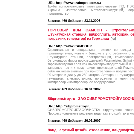
URL:
http://www.trubopro.com.ua
Трубы полиэтиленовые, полипропиленовые, ПЭ, ПВХ,
Украина. Изготовление металлоконструкций, об
производство.
Визитов:
469
Добавлен:
23.11.2006
ТОРГОВЫЙ ДОМ CAMCOH - Строительное 
штукатурная станция, виброплита, автокран, б
погрузчик, генератор) из Германии
[
ru
]
URL:
http://www.CAMCOH.ru
Строительная и специальная техники со склада
производителей, новые и бывшие в употреблении ста
штукатурная станция, электростанция, компрессор
бетононасос фирм производителей Putzmeister, Schwin
зарекомендовал себя как высокопроизводительный и 
запасные части к нему, фирм производителей Putzmei
себя как незаменимый при приготовлении и подаче раст
90 метров и длину до 250 метров. Автокран, штукатурн
генератор, электростанция, погрузчики и мини по
компрессор и компрессорное оборудование.
Визитов:
469
Добавлен:
16.01.2007
Sibpromstroy.ru - ЗАО СИБПРОМСТРОЙГАЗОО
URL:
http://sibpromstroy.ru
СИБПРОМСТРОЙГАЗООЧИСТКА структурное звено
Профессиональные решения задач как в сухой так и мо
Визитов:
469
Добавлен:
26.01.2007
Ландшафтный дизайн, озеленение, ландшафтно