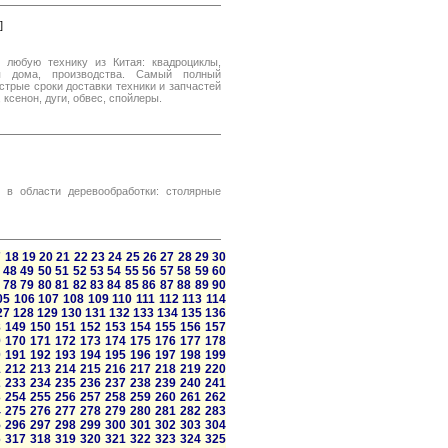
]
 любую технику из Китая: квадроциклы,
ля дома, производства. Самый полный
стрые сроки доставки техники и запчастей
 ксенон, дуги, обвес, спойлеры.
в области деревообработки: столярные
7
18
19
20
21
22
23
24
25
26
27
28
29
30
48
49
50
51
52
53
54
55
56
57
58
59
60
78
79
80
81
82
83
84
85
86
87
88
89
90
05
106
107
108
109
110
111
112
113
114
27
128
129
130
131
132
133
134
135
136
8
149
150
151
152
153
154
155
156
157
9
170
171
172
173
174
175
176
177
178
0
191
192
193
194
195
196
197
198
199
1
212
213
214
215
216
217
218
219
220
2
233
234
235
236
237
238
239
240
241
3
254
255
256
257
258
259
260
261
262
4
275
276
277
278
279
280
281
282
283
5
296
297
298
299
300
301
302
303
304
6
317
318
319
320
321
322
323
324
325