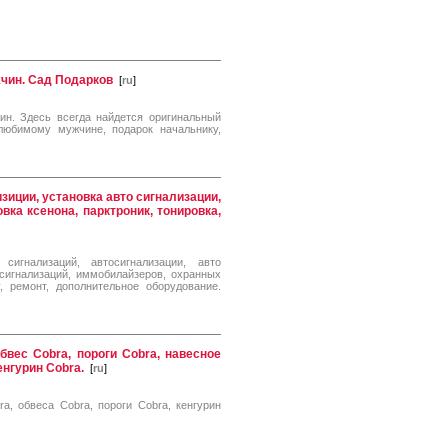
чин. Сад Подарков
[
ru
]
ин. Здесь всегда найдется оригинальный
юбимому мужчине, подарок начальнику,
зиции, установка авто сигнализации,
вка ксенона, парктроник, тонировка,
сигнализаций, автосигнализации, авто
осигнализаций, иммобилайзеров, охранных
, ремонт, дополнительное оборудование.
бвес Cobra, пороги Cobra, навесное
енгурин Cobra.
[
ru
]
a, обвеса Cobra, пороги Cobra, кенгурин