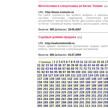
Мототехника и спецтехника из Китая. Тюнинг.
[
ru
URL:
http://www.1stmoto.ru
На сайте 1stmoto.ru Вы можете выбрать и заказать
скутеры, снегоходы, гидроциклы, спецтехнику д
ассортимент запчастей из Китая. Доступные цены и бы
из Китая. Огромный выбор тюнинга, аксессуаров, света,
Визитов:
469
Добавлен:
18.05.2007
Садовые домики продажа
[
ru
]
URL:
http://sadoviedomiki.ru
Наша фирма занимается различными видами работ 
работы, плотнические и реализация материалов.
Визитов:
469
Добавлен:
03.07.2009
1
2
3
4
5
6
7
8
9
10
11
12
13
14
15
16
1
Страница: [
31
32
33
34
35
36
37
38
39
40
41
42
43
44
45
46
47
61
62
63
64
65
66
67
68
69
70
71
72
73
74
75
76
77
91
92
93
94
95
96
97
98
99
100
101
102
103
104
1
115
116
117
118
119
120
121
122
123
124
125
126
1
137
138
139
140
141
142
143
144
145
146
147
14
158
159
160
161
162
163
164
165
166
167
168
16
179
180
181
182
183
184
185
186
187
188
189
19
200
201
202
203
204
205
206
207
208
209
210
21
221
222
223
224
225
226
227
228
229
230
231
23
242
243
244
245
246
247
248
249
250
251
252
25
263
264
265
266
267
268
269
270
271
272
273
27
284
285
286
287
288
289
290
291
292
293
294
29
305
306
307
308
309
310
311
312
313
314
315
31