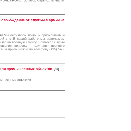
NDAI, KRONE, Schmitz. Сервис, запчасти,
. Освобождение от службы в армии на
ти.Мы оказываем помощь призывникам и
кий учет.В нашей работе мы используем
зыва на военную службу. Заключая с нами
решения вопроса - получения военного
я на приём можно по телефону (495) 545-
 для промышленных объектов
[
ru
]
омышленных объектов