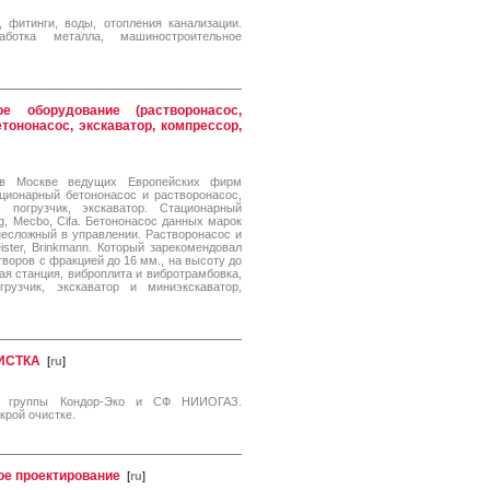
 фитинги, воды, отопления канализации.
работка металла, машиностроительное
оборудование (растворонасос,
етононасос, экскаватор, компрессор,
 в Москве ведущих Европейских фирм
ционарный бетононасос и растворонасос,
, погрузчик, экскаватор. Стационарный
g, Mecbo, Cifa. Бетононасос данных марок
несложный в управлении. Растворонасос и
ster, Brinkmann. Который зарекомендовал
воров с фракцией до 16 мм., на высоту до
ая станция, виброплита и вибротрамбовка,
грузчик, экскаватор и миниэкскаватор,
ЧИСТКА
[
ru
]
 группы Кондор-Эко и СФ НИИОГАЗ.
крой очистке.
е проектирование
[
ru
]