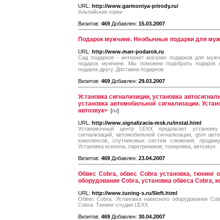
URL:
http://www.garmoniya-prirody.ru/
Альпийские горки
Визитов:
469
Добавлен:
15.03.2007
Подарок мужчине. Необычные подарки для муж
URL:
http://www.man-podarok.ru
Сад подарков - интернет магазин подарков для мужч
подарок мужчине. Мы поможем подобрать подарок л
подарок другу. Доставка подарков.
Визитов:
469
Добавлен:
29.03.2007
Установка сигнализиции, установка автосигнали
установка автомобильной сигнализации. Устано
автозвук>
[
ru
]
URL:
http://www.signalizacia-msk.ru/instal.html
Установочный центр LEXX предлагает установку 
сигнализаций, автомобильной сигнализации, gsm авт
комплексов, спутниковых систем слежения, продажу
Установка ксенона, парктроников, тонировка, автозвук.
Визитов:
469
Добавлен:
23.04.2007
Обвес Cobra, обвес Cobra установка, тюнинг о
оборудование Cobra, установка обвеса Cobra, к
URL:
http://www.tuning-s.ru/5left.html
Обвес Cobra. Установка навесного оборудования Cobr
Cobra. Тюнинг-студия LEXX.
Визитов:
469
Добавлен:
30.04.2007