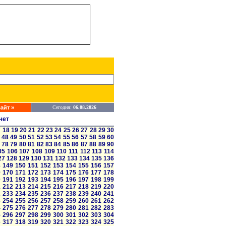
айт »
Сегодня:
06.08.2026
чет
7
18
19
20
21
22
23
24
25
26
27
28
29
30
48
49
50
51
52
53
54
55
56
57
58
59
60
78
79
80
81
82
83
84
85
86
87
88
89
90
05
106
107
108
109
110
111
112
113
114
27
128
129
130
131
132
133
134
135
136
8
149
150
151
152
153
154
155
156
157
9
170
171
172
173
174
175
176
177
178
0
191
192
193
194
195
196
197
198
199
1
212
213
214
215
216
217
218
219
220
2
233
234
235
236
237
238
239
240
241
3
254
255
256
257
258
259
260
261
262
4
275
276
277
278
279
280
281
282
283
5
296
297
298
299
300
301
302
303
304
6
317
318
319
320
321
322
323
324
325