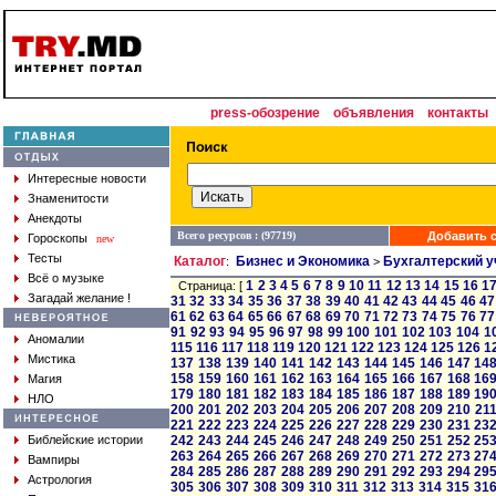
press-обозрение
объявления
контакты
Интересные новости
Знаменитости
Анекдоты
Всего ресурсов : (97719)
Добавить с
Гороскопы
new
Тесты
Каталог
Бизнес и Экономика
Бухгалтерский у
:
>
Всё о музыке
1
2
3
4
5
6
7
8
9
10
11
12
13
14
15
16
1
Страница: [
Загадай желание !
31
32
33
34
35
36
37
38
39
40
41
42
43
44
45
46
47
61
62
63
64
65
66
67
68
69
70
71
72
73
74
75
76
77
91
92
93
94
95
96
97
98
99
100
101
102
103
104
1
Аномалии
115
116
117
118
119
120
121
122
123
124
125
126
1
Мистика
137
138
139
140
141
142
143
144
145
146
147
14
158
159
160
161
162
163
164
165
166
167
168
16
Магия
179
180
181
182
183
184
185
186
187
188
189
19
НЛО
200
201
202
203
204
205
206
207
208
209
210
21
221
222
223
224
225
226
227
228
229
230
231
23
Библейские истории
242
243
244
245
246
247
248
249
250
251
252
25
263
264
265
266
267
268
269
270
271
272
273
27
Вампиры
284
285
286
287
288
289
290
291
292
293
294
29
Астрология
305
306
307
308
309
310
311
312
313
314
315
31