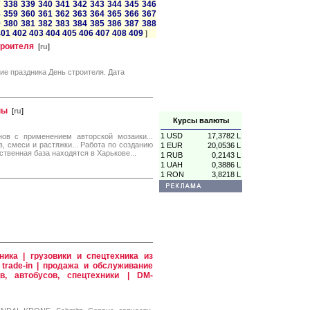
7
338
339
340
341
342
343
344
345
346
8
359
360
361
362
363
364
365
366
367
9
380
381
382
383
384
385
386
387
388
401
402
403
404
405
406
407
408
409
]
троителя
[
ru
]
ие праздника День строителя. Дата
ны
[
ru
]
Курсы валюты
1 USD
17,3782 L
ов с применением авторской мозаики...
 смеси и растяжки... Работа по созданию
1 EUR
20,0536 L
ственная база находятся в Харькове...
1 RUB
0,2143 L
1 UAH
0,3886 L
1 RON
3,8218 L
ника | грузовики и спецтехника из
 trade-in | продажа и обслуживание
ов, автобусов, спецтехники | DM-