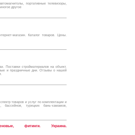
автомагнитолы, портативные телевизоры,
многое другое
тернет-магазин. Каталог товаров. Цены.
х. Поставки стройматериалов на объект.
дные и праздничные дни. Отзывы о нашей
м.
пектр товаров и услуг по комплектации и
, бассейнов, турецких бань-хамамов,
еновые, фитинги. Украина.