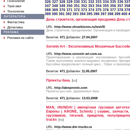
Психология
326
327
328
329
330
331
332
333
334
335
336
33
347
348
349
350
351
352
353
354
355
356
357
35
Твоё имя
368
369
370
371
372
373
374
375
376
377
378
37
Технологии
389
390
391
392
393
394
395
396
397
398
399
400
День строителя, организация праздника День с
Фантастика
URL:
http://www.showbiznes.ru/text/5/
Детективы
День строителя, празднование. Организация и проведен
Визитов:
471
Добавлен:
27.04.2007
Реклама на сайте
Soronin Art - Эксклюзивные Мозаичные Бассей
URL:
http://www.soronin-art.com.ua
Проектирование и реализация эксклюзивных бассейн
Также выполняем аналоги мировых мозаичных брендов,
бассейна предполагает полный цикл... Офис и производ
Визитов:
471
Добавлен:
11.05.2007
Проекты бань
[
ru
]
URL:
http://alexpronin.com
Проекты русских, деревянных бань
Визитов:
471
Добавлен:
13.03.2008
MAN, HIUNDAI | импортная грузовая автотех
Европы | KRONE, Schmitz | сервис, запчасти,
грузовиков, тягачей, прицепов, полуприцеп
trucks
[
ru
]
URL:
http://www.dm-trucks.ru