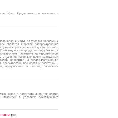
раны Урал. Среди клиентов компании -
атериалов и услуг по укладке напольных
сти является широкое распространение
тучный паркет, паркетная доска, ламинат,
500 образцов этой продукции (зарубежных и
выставочном павильоне на строительном
о в наличии несколько тысяч квадратных
телей, находится на складе-магазине по
кже представлены все образцы паркетной и
ий, продаваемых в России, различных
дных смол и полиуретана по технологии
 покрытий в условиях действующего
сности
[
ru
]