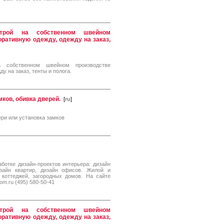
астрой на собственном швейном
оративную одежду, одежду на заказ,
на собственном швейном производстве
у на заказ, тенты и полога.
ков, обивка дверей.
[
ru
]
ери или установка замков
ботке дизайн-проектов интерьера: дизайн
изайн квартир, дизайн офисов. Жилой и
 коттеджей, загородных домов. На сайте
m.ru (495) 580-50-41
астрой на собственном швейном
оративную одежду, одежду на заказ,