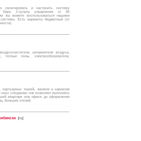
 смонтировать и настроить систему
30 Евро 2.пульты управления от 85
 же вы можете воспользоваться нашими
 системы. Есть варианты бюджетный (от
нности).
воздухочистители, увлажнители воздуха,
теплые полы, электрообогреватели,
, партьерных тканей, жалюзи и карнизов
 опыт специалис-тов позволяет выполнять
Вашей квартире или офисе до оформления
иц, больших отелей.
лябинске
[
ru
]