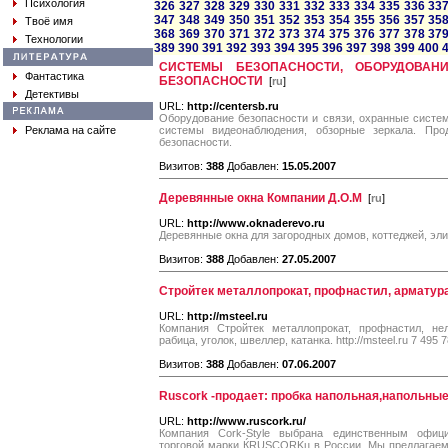
Психология
326
327
328
329
330
331
332
333
334
335
336
33
347
348
349
350
351
352
353
354
355
356
357
35
Твоё имя
368
369
370
371
372
373
374
375
376
377
378
37
Технологии
389
390
391
392
393
394
395
396
397
398
399
400
СИСТЕМЫ БЕЗОПАСНОСТИ, ОБОРУДОВАН
Фантастика
БЕЗОПАСНОСТИ
[
ru
]
Детективы
URL:
http://centersb.ru
Оборудование безопасности и связи, охранные систем
Реклама на сайте
системы видеонаблюдения, обзорные зеркала. Про
безопасности.
Визитов:
388
Добавлен:
15.05.2007
Деревянные окна Компании Д.О.М
[
ru
]
URL:
http://www.oknaderevo.ru
Деревянные окна для загородных домов, коттеджей, эл
Визитов:
388
Добавлен:
27.05.2007
Стройтек металлопрокат, профнастил, арматура,
URL:
http://msteel.ru
Компания Стройтек металлопрокат, профнастил, нел
рабица, уголок, швеллер, катанка. http://msteel.ru 7 495 
Визитов:
388
Добавлен:
07.06.2007
Ruscork -продает: пробка напольная,напольны
URL:
http://www.ruscork.ru/
Компания Cork-Style выбрана единственным офиц
торговой марки ЌRUSCORKџ в России. Мы предлагаем