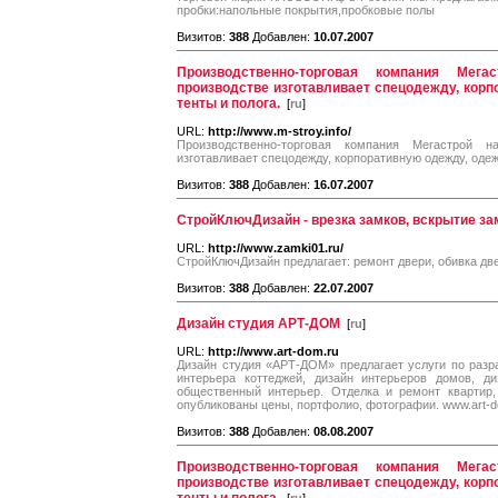
пробки:напольные покрытия,пробковые полы
Визитов:
388
Добавлен:
10.07.2007
Производственно-торговая компания Мег
производстве изготавливает спецодежду, корп
тенты и полога.
[
ru
]
URL:
http://www.m-stroy.info/
Производственно-торговая компания Мегастрой 
изготавливает спецодежду, корпоративную одежду, одежд
Визитов:
388
Добавлен:
16.07.2007
СтройКлючДизайн - врезка замков, вскрытие зам
URL:
http://www.zamki01.ru/
СтройКлючДизайн предлагает: ремонт двери, обивка дв
Визитов:
388
Добавлен:
22.07.2007
Дизайн студия АРТ-ДОМ
[
ru
]
URL:
http://www.art-dom.ru
Дизайн студия «АРТ-ДОМ» предлагает услуги по разра
интерьера коттеджей, дизайн интерьеров домов, д
общественный интерьер. Отделка и ремонт квартир,
опубликованы цены, портфолио, фотографии. www.art-do
Визитов:
388
Добавлен:
08.08.2007
Производственно-торговая компания Мег
производстве изготавливает спецодежду, корп