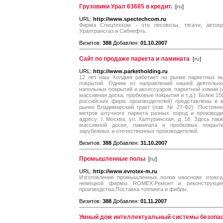
Грузовики Урал 63685 в кредит.
[
ru
]
URL:
http://www.spectechcom.ru
Фирма Спецтехком - это лесовозы, тягачи, авток
Уралтрансгаз и Сибнефть.
Визитов:
388
Добавлен:
01.10.2007
Сайт по продаже паркета и ламината
[
ru
]
URL:
http://www.parketholding.ru
12 лет наш Холдинг работает на рынке паркетных м
покрытий. Одним из направлений нашей деятельно
напольных покрытий и аксессуаров, паркетной химии (ш
массивная доска, пробковые покрытия и т.д.). Более 1
российских фирм производителей) представлены в 
рынке Владимирский тракт (пав. № 27-Ф2). Постоянн
метров штучного паркета разных пород и производи
адресу: г. Москва, ул. Халтуринская, д. 18. Здесь та
массивной доски, ламината и пробковых покрыт
зарубежных и отечественных производителей.
Визитов:
388
Добавлен:
31.10.2007
Промышленные полы
[
ru
]
URL:
http://www.evrotex-m.ru
Изготовление промышленных полов наоснове эпокси
немецкой фирмы ROMEX.Ремонт и реконструкция
производства.Поставка топпинга и фибры.
Визитов:
388
Добавлен:
01.11.2007
Умный дом интеллектуальный системы безопа