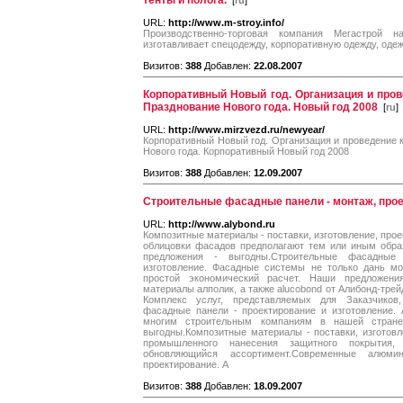
тенты и полога.
[
ru
]
URL:
http://www.m-stroy.info/
Производственно-торговая компания Мегастрой 
изготавливает спецодежду, корпоративную одежду, одежд
Визитов:
388
Добавлен:
22.08.2007
Корпоративный Новый год. Организация и пров
Празднование Нового года. Новый год 2008
[
ru
]
URL:
http://www.mirzvezd.ru/newyear/
Корпоративный Новый год. Организация и проведение к
Нового года. Корпоративный Новый год 2008
Визитов:
388
Добавлен:
12.09.2007
Строительные фасадные панели - монтаж, прое
URL:
http://www.alybond.ru
Композитные материалы - поставки, изготовление, про
облицовки фасадов предполагают тем или иным обра
предложения - выгодны.Строительные фасадные
изготовление. Фасадные системы не только дань мо
простой экономический расчет. Наши предложени
материалы алполик, а также alucobond от Алибонд-тре
Комплекс услуг, представляемых для Заказчиков
фасадные панели - проектирование и изготовление. 
многим строительным компаниям в нашей стран
выгодны.Композитные материалы - поставки, изготовл
промышленного нанесения защитного покрытия, 
обновляющийся ассортимент.Современные алюм
проектирование. A
Визитов:
388
Добавлен:
18.09.2007