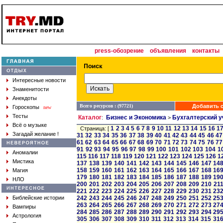
press-обозрение
объявления
контакты
Интересные новости
Знаменитости
Анекдоты
Всего ресурсов : (97721)
Добавить с
Гороскопы
new
Тесты
Каталог
Бизнес и Экономика
Бухгалтерский у
:
>
Всё о музыке
1
2
3
4
5
6
7
8
9
10
11
12
13
14
15
16
1
Страница: [
Загадай желание !
31
32
33
34
35
36
37
38
39
40
41
42
43
44
45
46
47
61
62
63
64
65
66
67
68
69
70
71
72
73
74
75
76
77
91
92
93
94
95
96
97
98
99
100
101
102
103
104
1
Аномалии
115
116
117
118
119
120
121
122
123
124
125
126
1
Мистика
137
138
139
140
141
142
143
144
145
146
147
14
158
159
160
161
162
163
164
165
166
167
168
16
Магия
179
180
181
182
183
184
185
186
187
188
189
19
НЛО
200
201
202
203
204
205
206
207
208
209
210
21
221
222
223
224
225
226
227
228
229
230
231
23
Библейские истории
242
243
244
245
246
247
248
249
250
251
252
25
263
264
265
266
267
268
269
270
271
272
273
27
Вампиры
284
285
286
287
288
289
290
291
292
293
294
29
Астрология
305
306
307
308
309
310
311
312
313
314
315
31