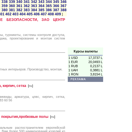
7
338
339
340
341
342
343
344
345
346
8
359
360
361
362
363
364
365
366
367
9
380
381
382
383
384
385
386
387
388
401
402
403
404
405
406
407
408
409
]
ИЕ БЕЗОПАСНОСТИ, ЗАО ЦЕНТР
ы, турникеты, системы контроля доступа,
дажа, проектирование и монтаж систем
Курсы валюты
1 USD
17,3737 L
1 EUR
20,0493 L
1 RUB
0,2137 L
итных интерьеров. Производство, монтаж.
1 UAH
0,3881 L
1 RON
3,8154 L
 кирпич, сетка
[
ru
]
иквиды, арматура, цпвс, кирпич, сетка,
783 60 56
е покрытия,пробковые полы
[
ru
]
иальным распостранителем европейской
 Вам более 500 наименований изделий из