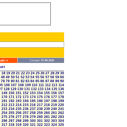
айт »
Сегодня:
07.08.2026
чет
7
18
19
20
21
22
23
24
25
26
27
28
29
30
48
49
50
51
52
53
54
55
56
57
58
59
60
78
79
80
81
82
83
84
85
86
87
88
89
90
05
106
107
108
109
110
111
112
113
114
27
128
129
130
131
132
133
134
135
136
8
149
150
151
152
153
154
155
156
157
9
170
171
172
173
174
175
176
177
178
0
191
192
193
194
195
196
197
198
199
1
212
213
214
215
216
217
218
219
220
2
233
234
235
236
237
238
239
240
241
3
254
255
256
257
258
259
260
261
262
4
275
276
277
278
279
280
281
282
283
5
296
297
298
299
300
301
302
303
304
6
317
318
319
320
321
322
323
324
325