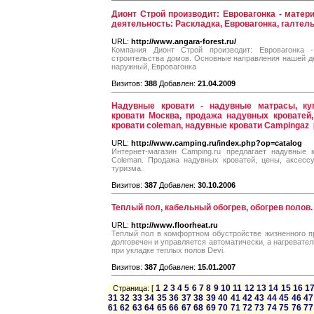
Дионт Строй производит: Евровагонка - матер
деятельность: Раскладка, Евровагонка, галтель
URL:
http://www.angara-forest.ru/
Компания Дионт Строй производит: Евровагонка 
строительства домов. Основные направления нашей дея
наружный, Евровагонка
Визитов:
388
Добавлен:
21.04.2009
Надувные кровати - надувные матрасы, ку
кровати Москва, продажа надувных кроватей
кровати coleman, надувные кровати Campingaz
URL:
http://www.camping.ru/index.php?op=catalog
Интернет-магазин Camping.ru предлагает надувные 
Coleman. Продажа надувных кроватей, цены, аксесс
туризма.
Визитов:
387
Добавлен:
30.10.2006
Теплый пол, кабельный обогрев, обогрев полов.
URL:
http://www.floorheat.ru
Теплый пол в комфортном обустройстве жизненного п
долговечен и управляется автоматически, а нагревате
при укладке теплых полов Devi.
Визитов:
387
Добавлен:
15.01.2007
1
2
3
4
5
6
7
8
9
10
11
12
13
14
15
16
1
Страница: [
31
32
33
34
35
36
37
38
39
40
41
42
43
44
45
46
47
61
62
63
64
65
66
67
68
69
70
71
72
73
74
75
76
77