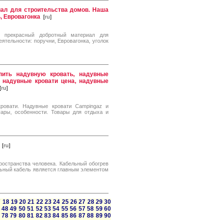
иал для строительства домов. Наша
, Евровагонка
[
ru
]
- прекрасный добротный материал для
тельности: поручни, Евровагонка, уголок
пить надувную кровать, надувные
, надувные кровати цена, надувные
[
ru
]
кровати. Надувные кровати Campingaz и
уары, особенности. Товары для отдыха и
[
ru
]
ространства человека. Кабельный обогрев
льный кабель является главным элементом
7
18
19
20
21
22
23
24
25
26
27
28
29
30
48
49
50
51
52
53
54
55
56
57
58
59
60
78
79
80
81
82
83
84
85
86
87
88
89
90