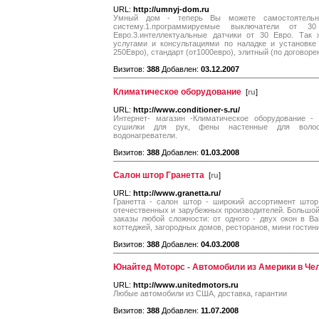
URL:
http://umnyj-dom.ru
Умный дом - теперь Вы можете самостоятельно
систему.1.программируемые выключатели от 
Евро.3.интеллектуальные датчики от 30 Евро. Так
услугами и консультациями по наладке и установке
250Евро), стандарт (от1000евро), элитный (по договоре
Визитов:
388
Добавлен:
03.12.2007
Климатическое оборудование
[
ru
]
URL:
http://www.conditioner-s.ru/
Интернет- магазин -Климатическое оборудование - 
сушилки для рук, фены настенные для волос, 
водонагреватели.
Визитов:
388
Добавлен:
01.03.2008
Салон штор Гранетта
[
ru
]
URL:
http://www.granetta.ru/
Гранетта - салон штор - широкий ассортимент штор
отечественных и зарубежных производителей. Большой
заказы любой сложности: от одного - двух окон в 
коттеджей, загородных домов, ресторанов, мини гостин
Визитов:
388
Добавлен:
04.03.2008
Юнайтед Моторс - Автомобили из Америки в Че
URL:
http://www.unitedmotors.ru
Любые автомобили из США, доставка, гарантии
Визитов:
388
Добавлен:
11.07.2008