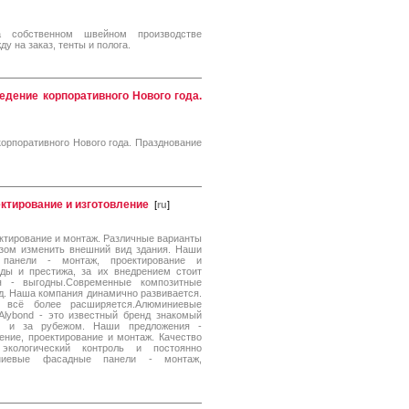
на собственном швейном производстве
у на заказ, тенты и полога.
едение корпоративного Нового года.
орпоративного Нового года. Празднование
ктирование и изготовление
[
ru
]
ектирование и монтаж. Различные варианты
зом изменить внешний вид здания. Наши
 панели - монтаж, проектирование и
ды и престижа, за их внедрением стоит
я - выгодны.Современные композитные
йд. Наша компания динамично развивается.
, всё более расширяется.Алюминиевые
Alybond - это известный бренд знакомый
е и за рубежом. Наши предложения -
ение, проектирование и монтаж. Качество
экологический контроль и постоянно
иниевые фасадные панели - монтаж,