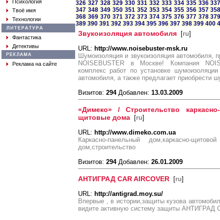
Психология
326
327
328
329
330
331
332
333
334
335
336
33
347
348
349
350
351
352
353
354
355
356
357
35
Твоё имя
368
369
370
371
372
373
374
375
376
377
378
37
Технологии
389
390
391
392
393
394
395
396
397
398
399
400
Звукоизоляция автомобиля
[
ru
]
Фантастика
Детективы
URL:
http://www.noisebuster-msk.ru
Шумоизоляция и звукоизоляция автомобиля, 
NOISEBUSTER в Москве! Компания NOIS
Реклама на сайте
комплекс работ по установке шумоизоляции
автомобиля, а также предлагает приобрести ш
Визитов:
294
Добавлен:
13.03.2009
«Димеко» / Строительство каркасно-
щитовые дома
[
ru
]
URL:
http://www.dimeko.com.ua
Каркасно-панельный дом,каркасно-щитово
дом,строительство
Визитов:
294
Добавлен:
26.01.2009
АНТИГРАД CAR AIRCOVER
[
ru
]
URL:
http://antigrad.moy.su/
Впервые , в истории,защиты кузова автомоби
видите активную систему защиты АНТИГРАД