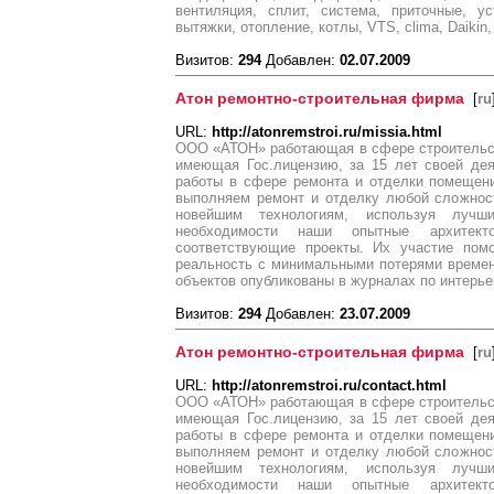
вентиляция, сплит, система, приточные, ус
вытяжки, отопление, котлы, VTS, clima, Daikin
Визитов:
294
Добавлен:
02.07.2009
Атон ремонтно-строительная фирма
[
ru
URL:
http://atonremstroi.ru/missia.html
ООО «АТОН» работающая в сфере строительст
имеющая Гос.лицензию, за 15 лет своей де
работы в сфере ремонта и отделки помещени
выполняем ремонт и отделку любой сложнос
новейшим технологиям, используя лучш
необходимости наши опытные архитект
соответствующие проекты. Их участие пом
реальность с минимальными потерями времен
объектов опубликованы в журналах по интерье
Визитов:
294
Добавлен:
23.07.2009
Атон ремонтно-строительная фирма
[
ru
URL:
http://atonremstroi.ru/contact.html
ООО «АТОН» работающая в сфере строительст
имеющая Гос.лицензию, за 15 лет своей де
работы в сфере ремонта и отделки помещени
выполняем ремонт и отделку любой сложнос
новейшим технологиям, используя лучш
необходимости наши опытные архитект