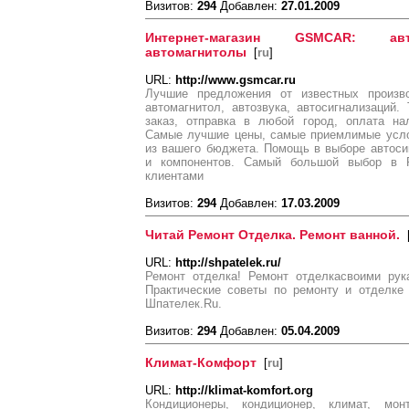
Визитов:
294
Добавлен:
27.01.2009
Интернет-магазин GSMCAR: авто
автомагнитолы
[
ru
]
URL:
http://www.gsmcar.ru
Лучшие предложения от известных произв
автомагнитол, автозвука, автосигнализаций
заказ, отправка в любой город, оплата на
Самые лучшие цены, самые приемлимые усло
из вашего бюджета. Помощь в выборе автоси
и компонентов. Самый большой выбор в 
клиентами
Визитов:
294
Добавлен:
17.03.2009
Читай Ремонт Отделка. Ремонт ванной.
URL:
http://shpatelek.ru/
Ремонт отделка! Ремонт отделкасвоими рук
Практические советы по ремонту и отделке
Шпателек.Ru.
Визитов:
294
Добавлен:
05.04.2009
Климат-Комфорт
[
ru
]
URL:
http://klimat-komfort.org
Кондиционеры, кондиционер, климат, монт