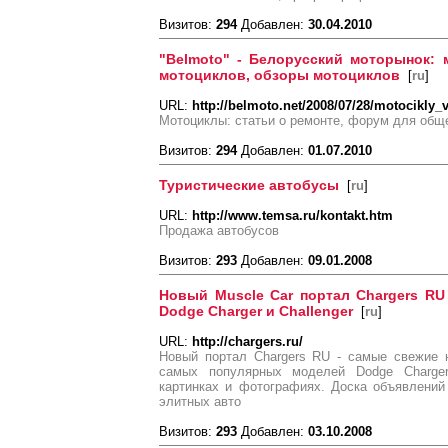
Визитов:
294
Добавлен:
30.04.2010
"Belmoto" - Белорусский моторынок: 
мотоциклов, обзоры мотоциклов
[
ru
]
URL:
http://belmoto.net/2008/07/28/motocikly
Мотоциклы: статьи о ремонте, форум для общ
Визитов:
294
Добавлен:
01.07.2010
Туристические автобусы
[
ru
]
URL:
http://www.temsa.ru/kontakt.htm
Продажа автобусов
Визитов:
293
Добавлен:
09.01.2008
Новый Muscle Сar портал Chargers RU
Dodge Charger и Challenger
[
ru
]
URL:
http://chargers.ru/
Новый портал Chargers RU - самые свежие н
самых популярных моделей Dodge Charger
картинках и фотографиях. Доска объявлений
элитных авто
Визитов:
293
Добавлен:
03.10.2008