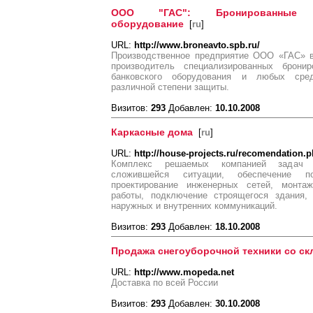
ООО "ГАС": Бронированные а
оборудование
[
ru
]
URL:
http://www.broneavto.spb.ru/
Производственное предприятие ООО «ГАС» в 
производитель специализированных бронир
банковского оборудования и любых сред
различной степени защиты.
Визитов:
293
Добавлен:
10.10.2008
Каркасные дома
[
ru
]
URL:
http://house-projects.ru/recomendation.
Комплекс решаемых компанией задач в
сложившейся ситуации, обеспечение по
проектирование инженерных сетей, монтаж
работы, подключение строящегося здания,
наружных и внутренних коммуникаций.
Визитов:
293
Добавлен:
18.10.2008
Продажа снегоуборочной техники со ск
URL:
http://www.mopeda.net
Доставка по всей России
Визитов:
293
Добавлен:
30.10.2008