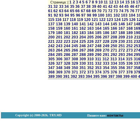
1
2
3
4
5
6
7
8
9
10
11
12
13
14
15
16
1
Страница: [
31
32
33
34
35
36
37
38
39
40
41
42
43
44
45
46
47
61
62
63
64
65
66
67
68
69
70
71
72
73
74
75
76
77
91
92
93
94
95
96
97
98
99
100
101
102
103
104
1
115
116
117
118
119
120
121
122
123
124
125
126
1
137
138
139
140
141
142
143
144
145
146
147
14
158
159
160
161
162
163
164
165
166
167
168
16
179
180
181
182
183
184
185
186
187
188
189
19
200
201
202
203
204
205
206
207
208
209
210
21
221
222
223
224
225
226
227
228
229
230
231
23
242
243
244
245
246
247
248
249
250
251
252
25
263
264
265
266
267
268
269
270
271
272
273
27
284
285
286
287
288
289
290
291
292
293
294
29
305
306
307
308
309
310
311
312
313
314
315
31
326
327
328
329
330
331
332
333
334
335
336
33
347
348
349
350
351
352
353
354
355
356
357
35
368
369
370
371
372
373
374
375
376
377
378
37
389
390
391
392
393
394
395
396
397
398
399
400
Copyright (с) 2000-2026, TRY.MD
контакты
Пишите нам: