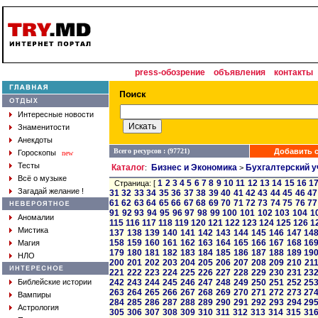
press-обозрение
объявления
контакты
Интересные новости
Знаменитости
Анекдоты
Всего ресурсов : (97721)
Добавить с
Гороскопы
new
Тесты
Каталог
Бизнес и Экономика
Бухгалтерский у
:
>
Всё о музыке
1
2
3
4
5
6
7
8
9
10
11
12
13
14
15
16
1
Страница: [
Загадай желание !
31
32
33
34
35
36
37
38
39
40
41
42
43
44
45
46
47
61
62
63
64
65
66
67
68
69
70
71
72
73
74
75
76
77
91
92
93
94
95
96
97
98
99
100
101
102
103
104
1
Аномалии
115
116
117
118
119
120
121
122
123
124
125
126
1
Мистика
137
138
139
140
141
142
143
144
145
146
147
14
158
159
160
161
162
163
164
165
166
167
168
16
Магия
179
180
181
182
183
184
185
186
187
188
189
19
НЛО
200
201
202
203
204
205
206
207
208
209
210
21
221
222
223
224
225
226
227
228
229
230
231
23
Библейские истории
242
243
244
245
246
247
248
249
250
251
252
25
263
264
265
266
267
268
269
270
271
272
273
27
Вампиры
284
285
286
287
288
289
290
291
292
293
294
29
Астрология
305
306
307
308
309
310
311
312
313
314
315
31