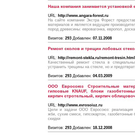
Наша компания занимается установкой 
URL:
http://www.angara-forest.ru
На сайте компании Экстра Форест предоста
материалов и является ведущим производите
пород древесины: евровагонка, европол, доск
Визитов:
293
Добавлен:
07.11.2008
Ремонт сколов и трещин лобовых стеко
URL:
http://remont-stekla.ru/remont-tresin.html
Качественный ремонт стекла в специальны
устранить трещины на стекле, но и предотврат
Визитов:
293
Добавлен:
04.03.2009
ООО Евросоюз Строительные матер
гипсовые KNAUF, блоки газобетонные
кирпич стротельный, кирпич облицовоч
URL:
http://www.evrosoiuz.ru
Цели и задачи ООО Евросоюз: реализация с
жби, сухие смеси, гипсокартон, газобетонные 
скидки
Визитов:
293
Добавлен:
18.12.2008