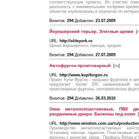
соответствующие проекты. Их участие пом
реальность с минимальными потерями времен
объектов опубликованы в журналах по интерье
Визитов:
294
Добавлен:
23.07.2009
Йоркширский терьер. Элитные щенки
[
URL:
http://eliteyork.ru
Щенки йоркширского терьера, продаю
Визитов:
294
Добавлен:
27.07.2009
Автофургон промтоварный
[
ru
]
URL:
http://www.kupifurgon.ru
Проект Купи Фургон - продажа фургонов и а
предлагает более 200 наименований ав
промтоварные фургоны, изотермические фурго
Визитов:
294
Добавлен:
26.03.2010
Окна металлопластиковые, ПВХ д
раздвижные двери. Балконы под ключ
[
URL:
http://www.windom.com.ua/ru/productio
Производство металлопластиковых конст
Установка, монтаж, гарантия. Пластиковые ок
балконы с выносом, эркер . Профиль Rehau и 