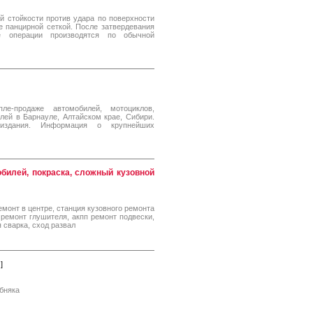
й стойкости против удара по поверхности
е панцирной сеткой. После затвердевания
е операции производятся по обычной
е-продаже автомобилей, мотоциклов,
лей в Барнауле, Алтайском крае, Сибири.
втоиздания. Информация о крупнейших
билей, покраска, сложный кузовной
монт в центре, станция кузовного ремонта
 ремонт глушителя, акпп ремонт подвески,
 сварка, сход развал
u
]
обняка