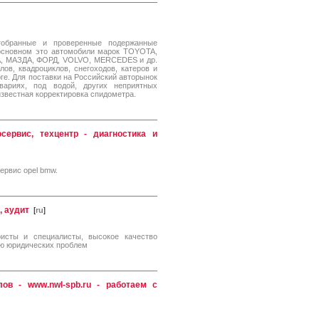
тобранные и проверенные подержанные
сновном это автомобили марок TOYOTA,
A, МАЗДА, ФОРД, VOLVO, MERCEDES и др.
ов, квадроциклов, снегоходов, катеров и
ге. Для поставки на Российский авторынок
ариях, под водой, других неприятных
известная корректировка спидометра.
ервис, техцентр - диагностика и
ервис opel bmw.
, аудит
[
ru
]
исты и специалисты, высокое качество
ию юридических проблем
ов - www.nwl-spb.ru - работаем с