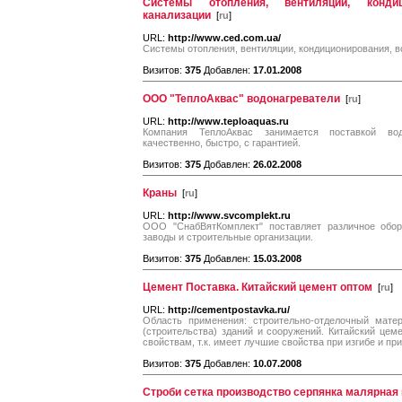
Cистемы отопления, вентиляции, конди
канализации
[
ru
]
URL:
http://www.ced.com.ua/
Cистемы отопления, вентиляции, кондиционирования, в
Визитов:
375
Добавлен:
17.01.2008
ООО "ТеплоАквас" водонагреватели
[
ru
]
URL:
http://www.teploaquas.ru
Компания ТеплоАквас занимается поставкой вод
качественно, быстро, с гарантией.
Визитов:
375
Добавлен:
26.02.2008
Краны
[
ru
]
URL:
http://www.svcomplekt.ru
ООО "СнабВятКомплект" поставляет различное обору
заводы и строительные организации.
Визитов:
375
Добавлен:
15.03.2008
Цемент Поставка. Китайский цемент оптом
[
ru
]
URL:
http://cementpostavka.ru/
Область применения: строительно-отделочный мате
(строительства) зданий и сооружений. Китайский це
свойствам, т.к. имеет лучшие свойства при изгибе и при
Визитов:
375
Добавлен:
10.07.2008
Строби сетка производство серпянка малярная