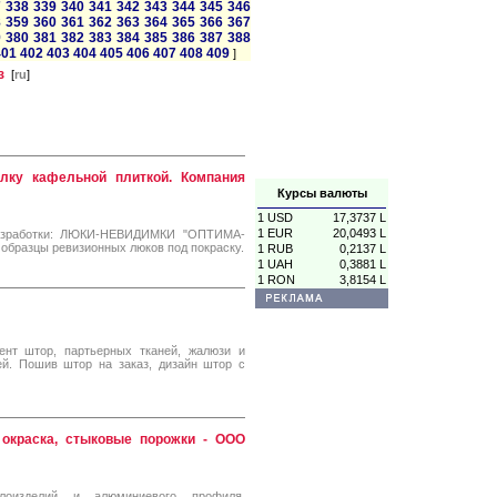
7
338
339
340
341
342
343
344
345
346
8
359
360
361
362
363
364
365
366
367
9
380
381
382
383
384
385
386
387
388
401
402
403
404
405
406
407
408
409
]
з
[
ru
]
лку кафельной плиткой. Компания
Курсы валюты
1 USD
17,3737 L
1 EUR
20,0493 L
разработки: ЛЮКИ-НЕВИДИМКИ "ОПТИМА-
образцы ревизионных люков под покраску.
1 RUB
0,2137 L
1 UAH
0,3881 L
1 RON
3,8154 L
ент штор, партьерных тканей, жалюзи и
ей. Пошив штор на заказ, дизайн штор с
 окраска, стыковые порожки - ООО
лоизделий и алюминиевого профиля,