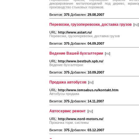
декорирование металлоизделий под дерево, мрамор
производство стыковых порожков.
Визитов:
375
Добавлен:
29.08.2007
Перевозки, грузоперевозки, доставка грузов
[
ru
]
URL:
http://www.astart.ru/
Перевозки, грузоперевозки, доставка грузов
Визитов:
375
Добавлен:
04.09.2007
Ведение Вашей бухгалтерии
[
ru
]
URL:
http://www.bestbuh.spb.ru/
Ведение бухгалтерии
Визитов:
375
Добавлен:
10.09.2007
Продажа автобусов
[
ru
]
URL:
http://www.temsabus.ru/kontakt.htm
Автобусы продажа
Визитов:
375
Добавлен:
14.11.2007
Автосервис ремонт
[
ru
]
URL:
http://www.nord-motors.ru/
Прокачка торм. системы
Визитов:
375
Добавлен:
03.12.2007