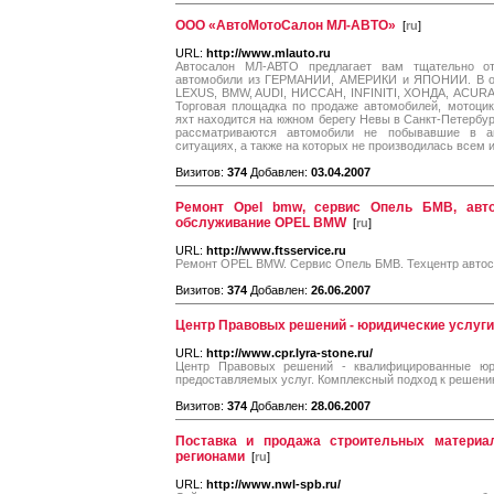
ООО «АвтоМотоСалон МЛ-АВТО»
[
ru
]
URL:
http://www.mlauto.ru
Автосалон МЛ-АВТО предлагает вам тщательно о
автомобили из ГЕРМАНИИ, АМЕРИКИ и ЯПОНИИ. В о
LEXUS, BMW, AUDI, НИССАН, INFINITI, ХОНДА, ACUR
Торговая площадка по продаже автомобилей, мотоцикл
яхт находится на южном берегу Невы в Санкт-Петербур
рассматриваются автомобили не побывавшие в ав
ситуациях, а также на которых не производилась всем 
Визитов:
374
Добавлен:
03.04.2007
Ремонт Opel bmw, сервис Опель БМВ, автос
обслуживание OPEL BMW
[
ru
]
URL:
http://www.ftsservice.ru
Ремонт OPEL BMW. Сервис Опель БМВ. Техцентр автос
Визитов:
374
Добавлен:
26.06.2007
Центр Правовых решений - юридические услуги
URL:
http://www.cpr.lyra-stone.ru/
Центр Правовых решений - квалифицированные юр
предоставляемых услуг. Комплексный подход к решен
Визитов:
374
Добавлен:
28.06.2007
Поставка и продажа строительных материал
регионами
[
ru
]
URL:
http://www.nwl-spb.ru/