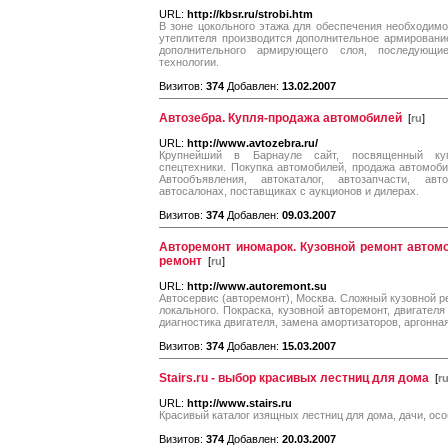
URL:
http://kbsr.ru/strobi.htm
В зоне цокольного этажа для обеспечения необходимо
утеплителя производится дополнительное армировани
дополнительного армирующего слоя, последующи
технологии.
Визитов:
374
Добавлен:
13.02.2007
Автозебра. Купля-продажа автомобилей
[
ru
]
URL:
http://www.avtozebra.ru/
Крупнейший в Барнауле сайт, посвященный купл
спецтехники. Покупка автомобилей, продажа автомоби
Автообъявления, автокаталог, автозапчасти, а
автосалонах, поставщиках с аукционов и дилерах.
Визитов:
374
Добавлен:
09.03.2007
Авторемонт иномарок. Кузовной ремонт автомо
ремонт
[
ru
]
URL:
http://www.autoremont.su
Автосервис (авторемонт), Москва. Сложный кузовной ре
локального. Покраска, кузовной авторемонт, двигателя
диагностика двигателя, замена амортизаторов, аргонная
Визитов:
374
Добавлен:
15.03.2007
Stairs.ru - выбор красивых лестниц для дома
[
r
URL:
http://www.stairs.ru
Красивый каталог изящных лестниц для дома, дачи, ос
Визитов:
374
Добавлен:
20.03.2007