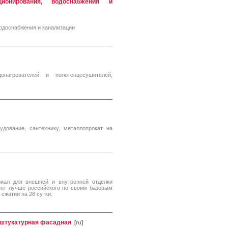
ционирования, водоснабжения и
одоснабжения и канализации
онагревателей и полотенцесушителей,
дование, сантехнику, металлопрокат на
риал для внешней и внутренней отделки
мент лучше российского по своим базовым
 сжатии на 28 сутки.
 штукатурная фасадная
[
ru
]