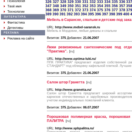
Психология
326
327
328
329
330
331
332
333
334
335
336
33
347
348
349
350
351
352
353
354
355
356
357
35
Твоё имя
368
369
370
371
372
373
374
375
376
377
378
37
Технологии
389
390
391
392
393
394
395
396
397
398
399
400
Мебель в Саранске, спальни и детские под зака
Фантастика
URL:
http://www.mebel-saransk.ru
Детективы
Мебель в Мордовии, любые диваны и спальни
Визитов:
375
Добавлен:
21.06.2007
Реклама на сайте
Люки ревизионные сантехнические под отде
"Практика".
[
ru
]
URL:
http://www.optima-luki.ru/
ППК ПРАКТИКА" предлагает изделия собственной 
СТАНДАРТ" под облицовку кафельной плиткой. Лучшие 
Визитов:
375
Добавлен:
21.06.2007
Салон штор Гранетта
[
ru
]
URL:
http://www.granetta.ru/
Салон штор Гранетта предлагает широкий ассортим
карнизов отечественных и зарубежных производител
учетом индивидуальных пожеланий клиента.
Визитов:
375
Добавлен:
06.07.2007
Порошковая полимерная краска, порошковая
ПАЛИТРА
[
ru
]
URL:
http://www.spbpalitra.ru/
Порошковая краска, порошковая окраска метал