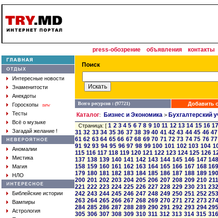
press-обозрение
объявления
контакты
Интересные новости
Знаменитости
Анекдоты
Всего ресурсов : (97721)
Добавить с
Гороскопы
new
Тесты
Каталог
Бизнес и Экономика
Бухгалтерский у
:
>
Всё о музыке
1
2
3
4
5
6
7
8
9
10
11
12
13
14
15
16
1
Страница: [
Загадай желание !
31
32
33
34
35
36
37
38
39
40
41
42
43
44
45
46
47
61
62
63
64
65
66
67
68
69
70
71
72
73
74
75
76
77
91
92
93
94
95
96
97
98
99
100
101
102
103
104
1
Аномалии
115
116
117
118
119
120
121
122
123
124
125
126
1
Мистика
137
138
139
140
141
142
143
144
145
146
147
14
158
159
160
161
162
163
164
165
166
167
168
16
Магия
179
180
181
182
183
184
185
186
187
188
189
19
НЛО
200
201
202
203
204
205
206
207
208
209
210
21
221
222
223
224
225
226
227
228
229
230
231
23
Библейские истории
242
243
244
245
246
247
248
249
250
251
252
25
263
264
265
266
267
268
269
270
271
272
273
27
Вампиры
284
285
286
287
288
289
290
291
292
293
294
29
Астрология
305
306
307
308
309
310
311
312
313
314
315
31