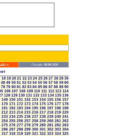
айт »
Сегодня:
08.08.2026
чет
7
18
19
20
21
22
23
24
25
26
27
28
29
30
48
49
50
51
52
53
54
55
56
57
58
59
60
78
79
80
81
82
83
84
85
86
87
88
89
90
05
106
107
108
109
110
111
112
113
114
27
128
129
130
131
132
133
134
135
136
8
149
150
151
152
153
154
155
156
157
9
170
171
172
173
174
175
176
177
178
0
191
192
193
194
195
196
197
198
199
1
212
213
214
215
216
217
218
219
220
2
233
234
235
236
237
238
239
240
241
3
254
255
256
257
258
259
260
261
262
4
275
276
277
278
279
280
281
282
283
5
296
297
298
299
300
301
302
303
304
6
317
318
319
320
321
322
323
324
325