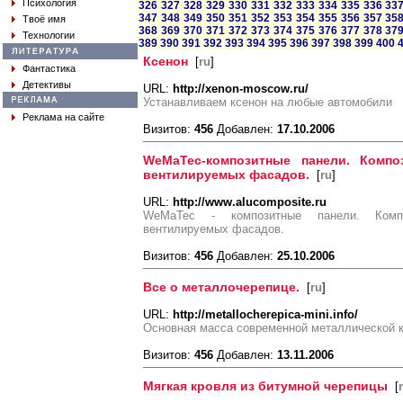
Психология
326
327
328
329
330
331
332
333
334
335
336
33
347
348
349
350
351
352
353
354
355
356
357
35
Твоё имя
368
369
370
371
372
373
374
375
376
377
378
37
Технологии
389
390
391
392
393
394
395
396
397
398
399
400
Ксенон
[
ru
]
Фантастика
Детективы
URL:
http://xenon-moscow.ru/
Устанавливаем ксенон на любые автомобили
Реклама на сайте
Визитов:
456
Добавлен:
17.10.2006
WeMaTec-композитные панели. Комп
вентилируемых фасадов.
[
ru
]
URL:
http://www.alucomposite.ru
WeMaTec - композитные панели. Комп
вентилируемых фасадов.
Визитов:
456
Добавлен:
25.10.2006
Все о металлочерепице.
[
ru
]
URL:
http://metallocherepica-mini.info/
Основная масса современной металлической к
Визитов:
456
Добавлен:
13.11.2006
Мягкая кровля из битумной черепицы
[