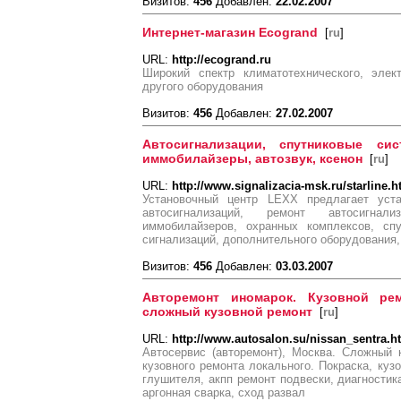
Визитов:
456
Добавлен:
22.02.2007
Интернет-магазин Ecogrand
[
ru
]
URL:
http://ecogrand.ru
Широкий спектр климатотехнического, элект
другого оборудования
Визитов:
456
Добавлен:
27.02.2007
Автосигнализации, спутниковые си
иммобилайзеры, автозвук, ксенон
[
ru
]
URL:
http://www.signalizacia-msk.ru/starline.h
Установочный центр LEXX предлагает уста
автосигнализаций, ремонт автосигнали
иммобилайзеров, охранных комплексов, сп
сигнализаций, дополнительного оборудования, 
Визитов:
456
Добавлен:
03.03.2007
Авторемонт иномарок. Кузовной рем
сложный кузовной ремонт
[
ru
]
URL:
http://www.autosalon.su/nissan_sentra.h
Автосервис (авторемонт), Москва. Сложный 
кузовного ремонта локального. Покраска, куз
глушителя, акпп ремонт подвески, диагностик
аргонная сварка, сход развал