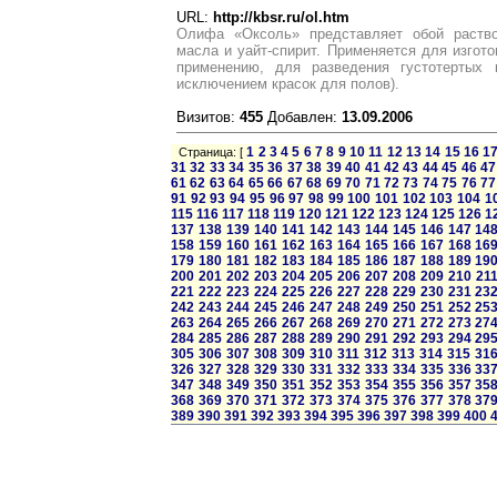
URL:
http://kbsr.ru/ol.htm
Олифа «Оксоль» представляет обой раство
масла и уайт-спирит. Применяется для изгото
применению, для разведения густотертых 
исключением красок для полов).
Визитов:
455
Добавлен:
13.09.2006
1
2
3
4
5
6
7
8
9
10
11
12
13
14
15
16
1
Страница: [
31
32
33
34
35
36
37
38
39
40
41
42
43
44
45
46
47
61
62
63
64
65
66
67
68
69
70
71
72
73
74
75
76
77
91
92
93
94
95
96
97
98
99
100
101
102
103
104
1
115
116
117
118
119
120
121
122
123
124
125
126
1
137
138
139
140
141
142
143
144
145
146
147
14
158
159
160
161
162
163
164
165
166
167
168
16
179
180
181
182
183
184
185
186
187
188
189
19
200
201
202
203
204
205
206
207
208
209
210
21
221
222
223
224
225
226
227
228
229
230
231
23
242
243
244
245
246
247
248
249
250
251
252
25
263
264
265
266
267
268
269
270
271
272
273
27
284
285
286
287
288
289
290
291
292
293
294
29
305
306
307
308
309
310
311
312
313
314
315
31
326
327
328
329
330
331
332
333
334
335
336
33
347
348
349
350
351
352
353
354
355
356
357
35
368
369
370
371
372
373
374
375
376
377
378
37
389
390
391
392
393
394
395
396
397
398
399
400