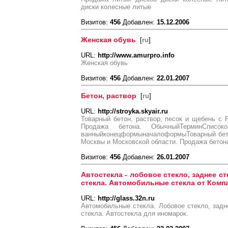
диски колесные литые
Визитов:
456
Добавлен:
15.12.2006
Женская обувь
[
ru
]
URL:
http://www.amurpro.info
Женская обувь
Визитов:
456
Добавлен:
22.01.2007
Бетон, раствор
[
ru
]
URL:
http://stroyka.skyair.ru
Товарный бетон, раствор, песок и щебень с
Продажа бетона. ОбычныйТерминСписокоп
ванныйконецформыначалоформыТоварный бето
Москвы и Московской области. Продажа бетон
Визитов:
456
Добавлен:
26.01.2007
Автостекла - лобовое стекло, заднее с
стекла. Автомобильные стекла от Комп
URL:
http://glass.32n.ru
Автомобильные стекла. Лобовое стекло, задне
стекла. Автостекла для иномарок.