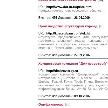
URL:
http://www.dor-m.ru/price.html
Продажа геотекстиля,георешетки,габионов....
Визитов:
456
Добавлен:
26.04.2009
Производство штукатурки короед
[
ru
]
URL:
http://kbsr.ru/baustrol/stuk.htm
Штукатурка предназначена для отштукатур
газобетона, кирпичной кладки, природного
машинным способом как внутри помещений 
смеси 0,1. Приезжайте - ибедитесь сами.
Визитов:
455
Добавлен:
27.09.2006
Холдинговая компания "Дмитровстрой"
URL:
http://dmitrovstroy.ru
Холдинговая компания "Дмитровстрой" осу
материалов в Дмитрове и Москве. В нашем 
Щебень, Гравий, Грунт, Торф, Глина, Бетон л
оказываем автотранспортные улуги, ведем 
Нефтепродукцию: Бензин АИ-80, Бензин АИ-92,
Визитов:
455
Добавлен:
09.10.2006
Олифа оксоль
[
ru
]