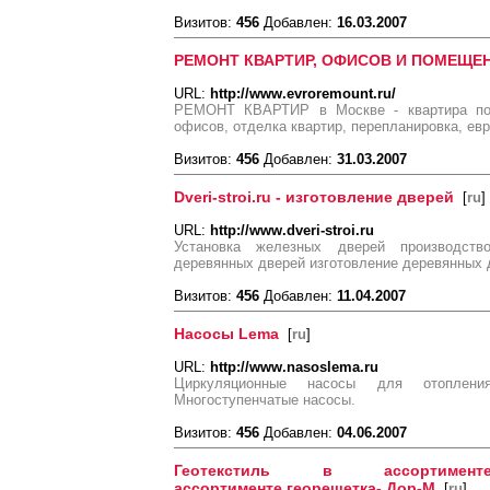
Визитов:
456
Добавлен:
16.03.2007
РЕМОНТ КВАРТИР, ОФИСОВ И ПОМЕЩЕ
URL:
http://www.evroremount.ru/
РЕМОНТ КВАРТИР в Москве - квартира по
офисов, отделка квартир, перепланировка, ев
Визитов:
456
Добавлен:
31.03.2007
Dveri-stroi.ru - изготовление дверей
[
ru
]
URL:
http://www.dveri-stroi.ru
Установка железных дверей производств
деревянных дверей изготовление деревянных 
Визитов:
456
Добавлен:
11.04.2007
Насосы Lema
[
ru
]
URL:
http://www.nasoslema.ru
Циркуляционные насосы для отоплени
Многоступенчатые насосы.
Визитов:
456
Добавлен:
04.06.2007
Геотекстиль в ассортименте,
ассортименте,георешетка- Дор-М
[
ru
]