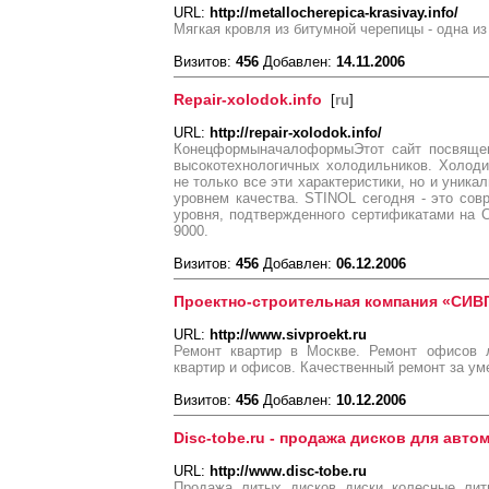
URL:
http://metallocherepica-krasivay.info/
Мягкая кровля из битумной черепицы - одна и
Визитов:
456
Добавлен:
14.11.2006
Repair-xolodok.info
[
ru
]
URL:
http://repair-xolodok.info/
КонецформыначалоформыЭтот сайт посвящен
высокотехнологичных холодильников. Холод
не только все эти характеристики, но и уника
уровнем качества. STINOL сегодня - это сов
уровня, подтвержденного сертификатами на 
9000.
Визитов:
456
Добавлен:
06.12.2006
Проектно-строительная компания «СИ
URL:
http://www.sivproekt.ru
Ремонт квартир в Москве. Ремонт офисов 
квартир и офисов. Качественный ремонт за ум
Визитов:
456
Добавлен:
10.12.2006
Disc-tobe.ru - продажа дисков для авто
URL:
http://www.disc-tobe.ru
Продажа литых дисков диски колесные лит