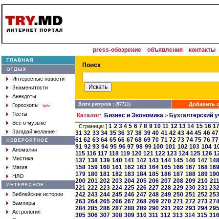
press-обозрение
объявления
контакты
Интересные новости
Знаменитости
Анекдоты
Всего ресурсов : (97721)
Добавить с
Гороскопы
new
Тесты
Каталог
Бизнес и Экономика
Бухгалтерский у
:
>
Всё о музыке
1
2
3
4
5
6
7
8
9
10
11
12
13
14
15
16
1
Страница: [
Загадай желание !
31
32
33
34
35
36
37
38
39
40
41
42
43
44
45
46
47
61
62
63
64
65
66
67
68
69
70
71
72
73
74
75
76
77
91
92
93
94
95
96
97
98
99
100
101
102
103
104
1
Аномалии
115
116
117
118
119
120
121
122
123
124
125
126
1
Мистика
137
138
139
140
141
142
143
144
145
146
147
14
158
159
160
161
162
163
164
165
166
167
168
16
Магия
179
180
181
182
183
184
185
186
187
188
189
19
НЛО
200
201
202
203
204
205
206
207
208
209
210
21
221
222
223
224
225
226
227
228
229
230
231
23
Библейские истории
242
243
244
245
246
247
248
249
250
251
252
25
263
264
265
266
267
268
269
270
271
272
273
27
Вампиры
284
285
286
287
288
289
290
291
292
293
294
29
Астрология
305
306
307
308
309
310
311
312
313
314
315
31