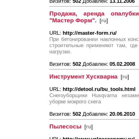
Визитов:
502
Добавлен:
13.11.2006
Продажа, аренда опалуб
"Мастер Форм".
[
ru
]
URL:
http://master-form.ru/
При бетонировании наклонных конс
строительные применяют там, где
нагрузки.
Визитов:
502
Добавлен:
05.02.2008
Инструмент Хускварна
[
ru
]
URL:
http://detool.ru/bu_tools.html
Снегоуборщики Husqvarna неза
уборке мокрого снега
Визитов:
502
Добавлен:
20.06.2010
Пылесосы
[
ru
]