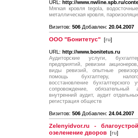
URL:
http://www.nwline.spb.ru/conte
Мягкая кровля tegola, водосточны
металлическая кровля, пароизоляци
Визитов:
506
Добавлен:
20.04.2007
ООО "Бонитетус"
[
ru
]
URL:
http://www.bonitetus.ru
Аудиторские услуги, бухгалт
предприятий, ревизии акционеров
виды ревизий, опытные ревизоры
помощь бухгалтеру, налогов
восстановление бухгалтерского у
сопровождение, обязательный 
внутренний аудит, аудит отдельны
регистрация обществ
Визитов:
506
Добавлен:
24.04.2007
Zelenyidvor.ru - благоустр
озеленение дворов
[
ru
]