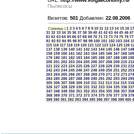
URL:
http://www.volgaeconomy.ru/
Пылесосы
Визитов:
501
Добавлен:
22.08.2006
1
2
3
4
5
6
7
8
9
10
11
12
13
14
15
16
1
Страница: [
31
32
33
34
35
36
37
38
39
40
41
42
43
44
45
46
47
61
62
63
64
65
66
67
68
69
70
71
72
73
74
75
76
77
91
92
93
94
95
96
97
98
99
100
101
102
103
104
1
115
116
117
118
119
120
121
122
123
124
125
126
1
137
138
139
140
141
142
143
144
145
146
147
14
158
159
160
161
162
163
164
165
166
167
168
16
179
180
181
182
183
184
185
186
187
188
189
19
200
201
202
203
204
205
206
207
208
209
210
21
221
222
223
224
225
226
227
228
229
230
231
23
242
243
244
245
246
247
248
249
250
251
252
25
263
264
265
266
267
268
269
270
271
272
273
27
284
285
286
287
288
289
290
291
292
293
294
29
305
306
307
308
309
310
311
312
313
314
315
31
326
327
328
329
330
331
332
333
334
335
336
33
347
348
349
350
351
352
353
354
355
356
357
35
368
369
370
371
372
373
374
375
376
377
378
37
389
390
391
392
393
394
395
396
397
398
399
400