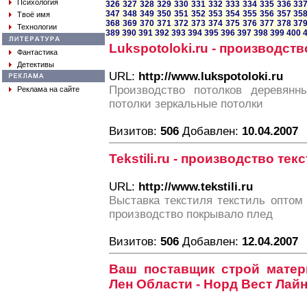
Психология
326
327
328
329
330
331
332
333
334
335
336
33
347
348
349
350
351
352
353
354
355
356
357
35
Твоё имя
368
369
370
371
372
373
374
375
376
377
378
37
Технологии
389
390
391
392
393
394
395
396
397
398
399
400
Lukspotoloki.ru - производст
Фантастика
Детективы
URL:
http://www.lukspotoloki.ru
Производство потолков деревянн
Реклама на сайте
потолки зеркальные потолки
Визитов:
506
Добавлен:
10.04.2007
Tekstili.ru - производство тек
URL:
http://www.tekstili.ru
Выставка текстиля текстиль оптом
производство покрывало плед
Визитов:
506
Добавлен:
12.04.2007
Ваш поставщик строй матер
Лен Области - Норд Вест Лай