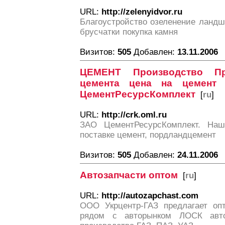
URL:
http://zelenyidvor.ru
Благоустройство озеленение ландш
брусчатки покупка камня
Визитов:
505
Добавлен:
13.11.2006
ЦЕМЕНТ Производство Пр
цемента цена на цемент
ЦементРесурсКомплект
[
ru
]
URL:
http://crk.oml.ru
ЗАО ЦементРесурсКомплект. Наша
поставке цемент, пордландцемент
Визитов:
505
Добавлен:
24.11.2006
Автозапчасти оптом
[
ru
]
URL:
http://autozapchast.com
ООО Укрцентр-ГАЗ предлагает оп
рядом с авторынком ЛОСК авто