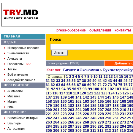
press-обозрение
объявления
контакты
Интересные новости
Знаменитости
Анекдоты
Всего ресурсов : (97718)
Добавить с
Гороскопы
new
Тесты
Каталог
Бизнес и Экономика
Бухгалтерский у
:
>
Всё о музыке
1
2
3
4
5
6
7
8
9
10
11
12
13
14
15
16
1
Страница: [
Загадай желание !
31
32
33
34
35
36
37
38
39
40
41
42
43
44
45
46
47
61
62
63
64
65
66
67
68
69
70
71
72
73
74
75
76
77
91
92
93
94
95
96
97
98
99
100
101
102
103
104
1
Аномалии
115
116
117
118
119
120
121
122
123
124
125
126
1
Мистика
137
138
139
140
141
142
143
144
145
146
147
14
158
159
160
161
162
163
164
165
166
167
168
16
Магия
179
180
181
182
183
184
185
186
187
188
189
19
НЛО
200
201
202
203
204
205
206
207
208
209
210
21
221
222
223
224
225
226
227
228
229
230
231
23
Библейские истории
242
243
244
245
246
247
248
249
250
251
252
25
263
264
265
266
267
268
269
270
271
272
273
27
Вампиры
284
285
286
287
288
289
290
291
292
293
294
29
Астрология
305
306
307
308
309
310
311
312
313
314
315
31