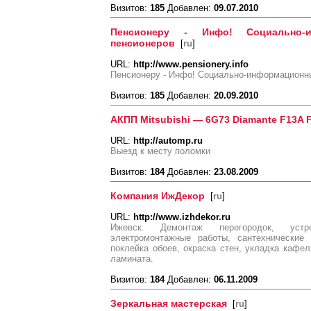
Визитов:
185
Добавлен:
09.07.2010
Пенсионеру - Инфо! Социально-
пенсионеров
[
ru
]
URL:
http://www.pensionery.info
Пенсионеру - Инфо! Социально-информационн
Визитов:
185
Добавлен:
20.09.2010
АКПП Mitsubishi — 6G73 Diamante F13A 
URL:
http://automp.ru
Выезд к месту поломки
Визитов:
184
Добавлен:
23.08.2009
Компания ИжДекор
[
ru
]
URL:
http://www.izhdekor.ru
Ижевск. Демонтаж перегородок, устр
электромонтажные работы, сантехнические 
поклейка обоев, окраска стен, укладка кафел
ламината.
Визитов:
184
Добавлен:
06.11.2009
Зеркальная мастерская
[
ru
]