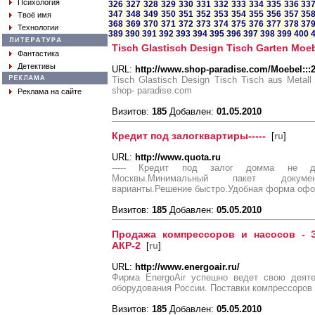
Психология
326
327
328
329
330
331
332
333
334
335
336
33
347
348
349
350
351
352
353
354
355
356
357
35
Твоё имя
368
369
370
371
372
373
374
375
376
377
378
37
Технологии
389
390
391
392
393
394
395
396
397
398
399
400
Tisch Glastisch Design Tisch Garten Moe
Фантастика
Детективы
URL:
http://www.shop-paradise.com/Moebel:::
Tisch Glastisch Design Tisch Tisch aus Metall
shop- paradise.com
Реклама на сайте
Визитов:
185
Добавлен:
01.05.2010
Кредит под залогквартиры-----
[
ru
]
URL:
http://www.quota.ru
----- Кредит под залог домма не до
Москвы.Минимальный пакет докумен
варианты.Решение быстро.Удобная форма офор
Визитов:
185
Добавлен:
05.05.2010
Продажа компрессоров и насосов - Э
АКР-2
[
ru
]
URL:
http://www.energoair.ru/
Фирма EnergoAir успешно ведет свою деяте
оборудования России. Поставки компрессоров
Визитов:
185
Добавлен:
05.05.2010