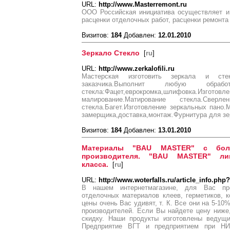
URL:
http://www.Masterremont.ru
ООО Российская инициатива осуществляет и 
расценки отделочных работ, расценки ремонта
Визитов:
184
Добавлен:
12.01.2010
Зеркало Стекло
[
ru
]
URL:
http://www.zerkalofili.ru
Мастерская изготовить зеркала и ст
заказчика.Выполнит любую обр
стекла:Фацет,еврокромка,шлифовка
малирование.Матирование стекла.Сверл
стекла.Багет.Изготовление зеркальных пано.
замерщика,доставка,монтаж.Фурнитура для зер
Визитов:
184
Добавлен:
13.01.2010
Материалы "BAU MASTER" с бол
производителя. "BAU MASTER" ли
класса.
[
ru
]
URL:
http://www.woterfalls.ru/article_info.php
В нашем интернетмагазине, для Вас пре
отделочных материалов клеев, герметиков, 
цены очень Вас удивят, т. К. Все они на 5-1
производителей. Если Вы найдете цену ниж
скидку. Наши продукты изготовлены ведущ
Предприятие ВГТ и предприятием при Н