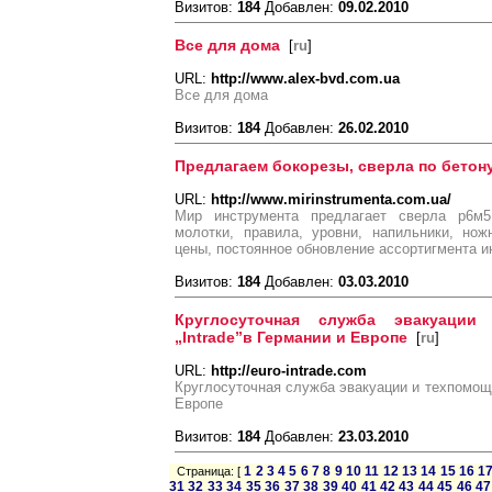
Визитов:
184
Добавлен:
09.02.2010
Все для дома
[
ru
]
URL:
http://www.alex-bvd.com.ua
Все для дома
Визитов:
184
Добавлен:
26.02.2010
Предлагаем бокорезы, сверла по бетону
URL:
http://www.mirinstrumenta.com.ua/
Мир инструмента предлагает сверла р6м5,
молотки, правила, уровни, напильники, но
цены, постоянное обновление ассортигмента 
Визитов:
184
Добавлен:
03.03.2010
Круглосуточная служба эвакуации
„Intrade”в Германии и Европе
[
ru
]
URL:
http://euro-intrade.com
Круглосуточная служба эвакуации и техпомощи
Европе
Визитов:
184
Добавлен:
23.03.2010
1
2
3
4
5
6
7
8
9
10
11
12
13
14
15
16
1
Страница: [
31
32
33
34
35
36
37
38
39
40
41
42
43
44
45
46
47