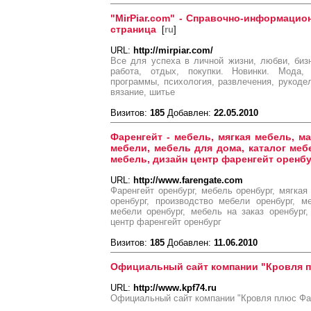
"MirPiar.com" - Справочно-информацио
страница
[
ru
]
URL:
http://mirpiar.com/
Все для успеха в личной жизни, любви, бизн
работа, отдых, покупки. Новинки. Мода,
программы, психология, развлечения, рукодел
вязание, шитье
Визитов:
185
Добавлен:
22.05.2010
Фаренгейт - мебель, мягкая мебель, м
мебели, мебель для дома, каталог меб
мебель, дизайн центр фаренгейт оренб
URL:
http://www.farengate.com
Фаренгейт оренбург, мебель оренбург, мягкая
оренбург, производство мебели оренбург, м
мебели оренбург, мебель на заказ оренбург
центр фаренгейт оренбург
Визитов:
185
Добавлен:
11.06.2010
Официальный сайт компании "Кровля 
URL:
http://www.kpf74.ru
Официальный сайт компании "Кровля плюс Фа