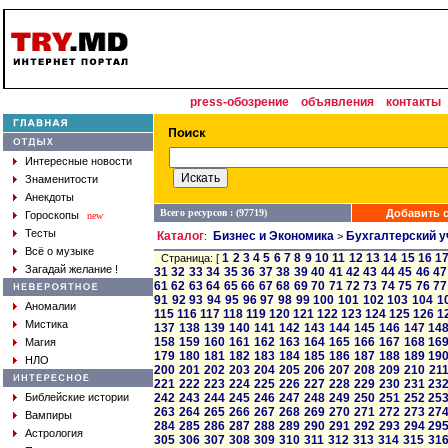
press-обозрение
объявления
контакты
Интересные новости
Знаменитости
Анекдоты
Всего ресурсов : (97719)
Добавить с
Гороскопы
new
Тесты
Каталог
Бизнес и Экономика
Бухгалтерский у
:
>
Всё о музыке
1
2
3
4
5
6
7
8
9
10
11
12
13
14
15
16
1
Страница: [
Загадай желание !
31
32
33
34
35
36
37
38
39
40
41
42
43
44
45
46
47
61
62
63
64
65
66
67
68
69
70
71
72
73
74
75
76
77
91
92
93
94
95
96
97
98
99
100
101
102
103
104
1
Аномалии
115
116
117
118
119
120
121
122
123
124
125
126
1
Мистика
137
138
139
140
141
142
143
144
145
146
147
14
158
159
160
161
162
163
164
165
166
167
168
16
Магия
179
180
181
182
183
184
185
186
187
188
189
19
НЛО
200
201
202
203
204
205
206
207
208
209
210
21
221
222
223
224
225
226
227
228
229
230
231
23
Библейские истории
242
243
244
245
246
247
248
249
250
251
252
25
263
264
265
266
267
268
269
270
271
272
273
27
Вампиры
284
285
286
287
288
289
290
291
292
293
294
29
Астрология
305
306
307
308
309
310
311
312
313
314
315
31