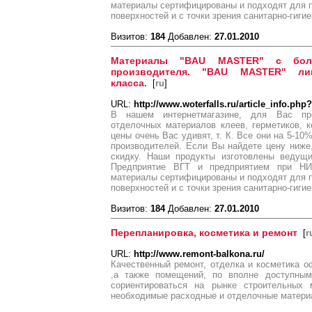
материалы сертифицированы и подходят для 
поверхностей и с точки зрения санитарно-гиги
Визитов:
184
Добавлен:
27.01.2010
Материалы "BAU MASTER" с бол
производителя. "BAU MASTER" ли
класса.
[
ru
]
URL:
http://www.woterfalls.ru/article_info.php
В нашем интернетмагазине, для Вас пре
отделочных материалов клеев, герметиков, 
цены очень Вас удивят, т. К. Все они на 5-1
производителей. Если Вы найдете цену ниж
скидку. Наши продукты изготовлены ведущ
Предприятие ВГТ и предприятием при Н
материалы сертифицированы и подходят для 
поверхностей и с точки зрения санитарно-гиги
Визитов:
184
Добавлен:
27.01.2010
Перепланировка, косметика и ремонт
[
r
URL:
http://www.remont-balkona.ru/
Качественный ремонт, отделка и косметика о
,а также помещений, по вполне доступным
сориентироваться на рынке строительных 
необходимые расходные и отделочные матери