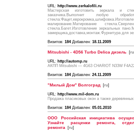
URL:
http://www.zerkalofili.ru
Мастерская изготовить зеркала и ст
заказчика.Выполнит любую обр
стекла:Фацет,еврокромка,шлифовка
малирование.Матирование стекла.Сверл
стекла.Багет.Изготовление зеркальных пано.
замерщика,доставка,монтаж.Фурнитура для зер
Визитов:
184
Добавлен:
18.11.2009
Mitsubishi - 4D56 Turbo Delica дизель
[
ru
URL:
http://automp.ru
АКПП Mitsubishi — 4G63 CHARIOT N33W F4A2
Визитов:
184
Добавлен:
24.11.2009
"Милый Дом" Волгоград
[
ru
]
URL:
http://www.mil-dom.ru
Продажа пласиковых окон а также деревянных 
Визитов:
184
Добавлен:
05.01.2010
ООО Российская инициатива осущес
Узнайте расценки ремонта, отде
ремонта
[
ru
]