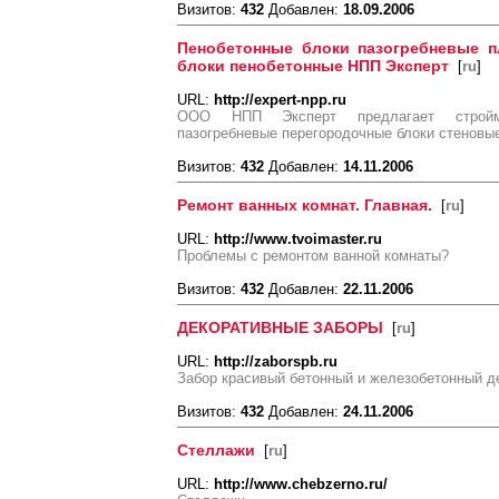
Визитов:
432
Добавлен:
18.09.2006
Пенобетонные блоки пазогребневые п
блоки пенобетонные НПП Эксперт
[
ru
]
URL:
http://expert-npp.ru
ООО НПП Эксперт предлагает стройма
пазогребневые перегородочные блоки стеновы
Визитов:
432
Добавлен:
14.11.2006
Ремонт ванных комнат. Главная.
[
ru
]
URL:
http://www.tvoimaster.ru
Проблемы с ремонтом ванной комнаты?
Визитов:
432
Добавлен:
22.11.2006
ДЕКОРАТИВНЫЕ ЗАБОРЫ
[
ru
]
URL:
http://zaborspb.ru
Забор красивый бетонный и железобетонный д
Визитов:
432
Добавлен:
24.11.2006
Стеллажи
[
ru
]
URL:
http://www.chebzerno.ru/