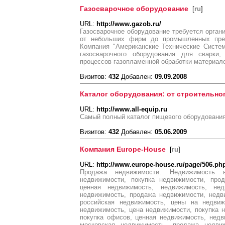
Газосварочное оборудование
[
ru
]
URL:
http://www.gazob.ru/
Газосварочное оборудование требуется орган
от небольших фирм до промышленных пред
Компания "Американские Технические Систем
газосварочного оборудования для сварки,
процессов газопламенной обработки материал
Визитов:
432
Добавлен:
09.09.2008
Каталог оборудования: от строительно
URL:
http://www.all-equip.ru
Самый полный каталог пищевого оборудовани
Визитов:
432
Добавлен:
05.06.2009
Компания Europe-House
[
ru
]
URL:
http://www.europe-house.ru/page/506.ph
Продажа недвижимости. Недвижимость 
недвижимости, покупка недвижимости, про
ценная недвижимость, недвижимость, не
недвижимость, продажа недвижимости, недв
российская недвижимость, цены на недвиж
недвижимость, цена недвижимости, покупка 
покупка офисов, ценная недвижимость, нед
московская недвижимость, продажа недви