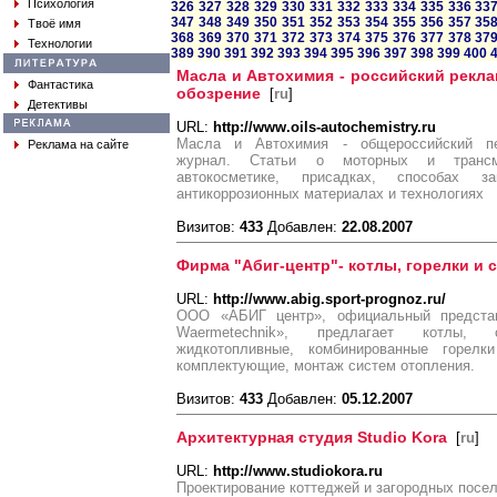
Психология
326
327
328
329
330
331
332
333
334
335
336
33
347
348
349
350
351
352
353
354
355
356
357
35
Твоё имя
368
369
370
371
372
373
374
375
376
377
378
37
Технологии
389
390
391
392
393
394
395
396
397
398
399
400
Масла и Автохимия - российский рекл
Фантастика
обозрение
[
ru
]
Детективы
URL:
http://www.oils-autochemistry.ru
Масла и Автохимия - общероссийский пе
Реклама на сайте
журнал. Статьи о моторных и трансми
автокосметике, присадках, способах 
антикоррозионных материалах и технологиях
Визитов:
433
Добавлен:
22.08.2007
Фирма "Абиг-центр"- котлы, горелки и 
URL:
http://www.abig.sport-prognoz.ru/
ООО «АБИГ центр», официальный предста
Waermetechnik», предлагает котлы, 
жидкотопливные, комбинированные горел
комплектующие, монтаж систем отопления.
Визитов:
433
Добавлен:
05.12.2007
Архитектурная студия Studio Kora
[
ru
]
URL:
http://www.studiokora.ru
Проектирование коттеджей и загородных посе