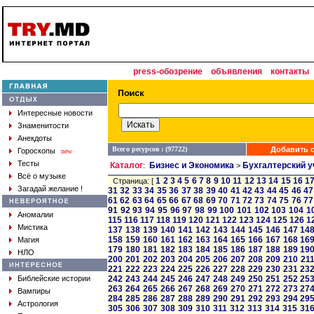
press-обозрение
объявления
контакты
Интересные новости
Знаменитости
Анекдоты
Всего ресурсов : (97722)
Добавить с
Гороскопы
new
Тесты
Каталог
Бизнес и Экономика
Бухгалтерский у
:
>
Всё о музыке
1
2
3
4
5
6
7
8
9
10
11
12
13
14
15
16
1
Страница: [
Загадай желание !
31
32
33
34
35
36
37
38
39
40
41
42
43
44
45
46
47
61
62
63
64
65
66
67
68
69
70
71
72
73
74
75
76
77
91
92
93
94
95
96
97
98
99
100
101
102
103
104
1
Аномалии
115
116
117
118
119
120
121
122
123
124
125
126
1
Мистика
137
138
139
140
141
142
143
144
145
146
147
14
158
159
160
161
162
163
164
165
166
167
168
16
Магия
179
180
181
182
183
184
185
186
187
188
189
19
НЛО
200
201
202
203
204
205
206
207
208
209
210
21
221
222
223
224
225
226
227
228
229
230
231
23
Библейские истории
242
243
244
245
246
247
248
249
250
251
252
25
263
264
265
266
267
268
269
270
271
272
273
27
Вампиры
284
285
286
287
288
289
290
291
292
293
294
29
Астрология
305
306
307
308
309
310
311
312
313
314
315
31