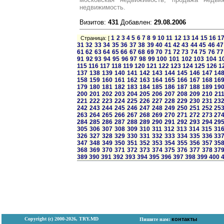
недвижимость.
Визитов:
431
Добавлен:
29.08.2006
1
2
3
4
5
6
7
8
9
10
11
12
13
14
15
16
1
Страница: [
31
32
33
34
35
36
37
38
39
40
41
42
43
44
45
46
47
61
62
63
64
65
66
67
68
69
70
71
72
73
74
75
76
77
91
92
93
94
95
96
97
98
99
100
101
102
103
104
1
115
116
117
118
119
120
121
122
123
124
125
126
1
137
138
139
140
141
142
143
144
145
146
147
14
158
159
160
161
162
163
164
165
166
167
168
16
179
180
181
182
183
184
185
186
187
188
189
19
200
201
202
203
204
205
206
207
208
209
210
21
221
222
223
224
225
226
227
228
229
230
231
23
242
243
244
245
246
247
248
249
250
251
252
25
263
264
265
266
267
268
269
270
271
272
273
27
284
285
286
287
288
289
290
291
292
293
294
29
305
306
307
308
309
310
311
312
313
314
315
31
326
327
328
329
330
331
332
333
334
335
336
33
347
348
349
350
351
352
353
354
355
356
357
35
368
369
370
371
372
373
374
375
376
377
378
37
389
390
391
392
393
394
395
396
397
398
399
400
Copyright (с) 2000-2026, TRY.MD
контакты
Пишите нам: