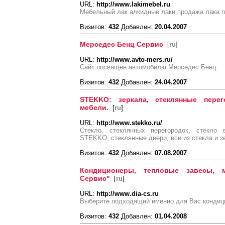
URL:
http://www.lakimebel.ru
Мебельный лак алкидные лаки продажа лака п
Визитов:
432
Добавлен:
20.04.2007
Мерседес Бенц Сервис
[
ru
]
URL:
http://www.avto-mers.ru/
Сайт посвящён автомобилю Мерседес Бенц.
Визитов:
432
Добавлен:
24.04.2007
STEKKO: зеркала, стеклянные перего
мебели.
[
ru
]
URL:
http://www.stekko.ru/
Стекло, стеклянных перегородок, стекло 
STEKKO, стеклянные двери, все из стекла и з
Визитов:
432
Добавлен:
07.08.2007
Кондиционеры, тепловые завесы, 
Сервис"
[
ru
]
URL:
http://www.dia-cs.ru
Выберите подходящий именно для Вас кондиц
Визитов:
432
Добавлен:
01.04.2008