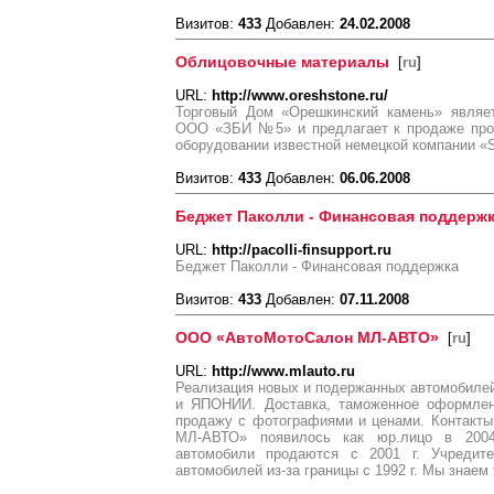
Визитов:
433
Добавлен:
24.02.2008
Облицовочные материалы
[
ru
]
URL:
http://www.oreshstone.ru/
Торговый Дом «Орешкинский камень» являе
ООО «ЗБИ №5» и предлагает к продаже про
оборудовании известной немецкой компании «S
Визитов:
433
Добавлен:
06.06.2008
Беджет Паколли - Финансовая поддерж
URL:
http://pacolli-finsupport.ru
Беджет Паколли - Финансовая поддержка
Визитов:
433
Добавлен:
07.11.2008
ООО «АвтоМотоСалон МЛ-АВТО»
[
ru
]
URL:
http://www.mlauto.ru
Реализация новых и подержанных автомобил
и ЯПОНИИ. Доставка, таможенное оформлен
продажу с фотографиями и ценами. Контакт
МЛ-АВТО» появилось как юр.лицо в 2004
автомобили продаются с 2001 г. Учреди
автомобилей из-за границы с 1992 г. Мы знаем