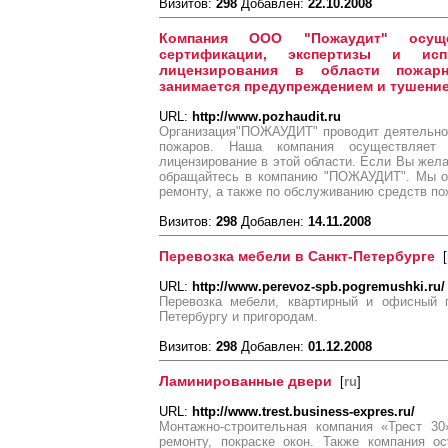
Визитов:
298
Добавлен:
22.10.2008
Компания ООО "Пожаудит" осуще
сертификации, экспертизы и испы
лицензирования в области пожарн
занимается предупреждением и тушени
URL:
http://www.pozhaudit.ru
Организация"ПОЖАУДИТ" проводит деятельно
пожаров. Наша компания осуществляет к
лицензирование в этой области. Если Вы жела
обращайтесь в компанию "ПОЖАУДИТ". Мы о
ремонту, а также по обслуживанию средств по
Визитов:
298
Добавлен:
14.11.2008
Перевозка мебели в Санкт-Петербурге
[
URL:
http://www.perevoz-spb.pogremushki.ru/
Перевозка мебели, квартирный и офисный п
Петербургу и пригородам.
Визитов:
298
Добавлен:
01.12.2008
Ламинированные двери
[
ru
]
URL:
http://www.trest.business-expres.ru/
Монтажно-строительная компания «Трест 30
ремонту, покраске окон. Также компания о