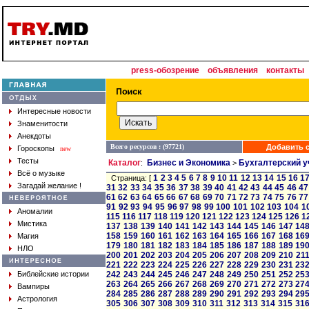
press-обозрение
объявления
контакты
Интересные новости
Знаменитости
Анекдоты
Всего ресурсов : (97721)
Добавить с
Гороскопы
new
Тесты
Каталог
Бизнес и Экономика
Бухгалтерский у
:
>
Всё о музыке
1
2
3
4
5
6
7
8
9
10
11
12
13
14
15
16
1
Страница: [
Загадай желание !
31
32
33
34
35
36
37
38
39
40
41
42
43
44
45
46
47
61
62
63
64
65
66
67
68
69
70
71
72
73
74
75
76
77
91
92
93
94
95
96
97
98
99
100
101
102
103
104
1
Аномалии
115
116
117
118
119
120
121
122
123
124
125
126
1
Мистика
137
138
139
140
141
142
143
144
145
146
147
14
158
159
160
161
162
163
164
165
166
167
168
16
Магия
179
180
181
182
183
184
185
186
187
188
189
19
НЛО
200
201
202
203
204
205
206
207
208
209
210
21
221
222
223
224
225
226
227
228
229
230
231
23
Библейские истории
242
243
244
245
246
247
248
249
250
251
252
25
263
264
265
266
267
268
269
270
271
272
273
27
Вампиры
284
285
286
287
288
289
290
291
292
293
294
29
Астрология
305
306
307
308
309
310
311
312
313
314
315
31