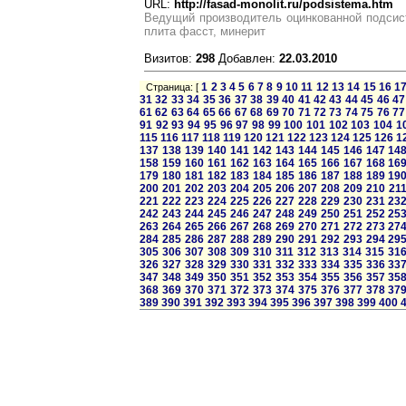
URL:
http://fasad-monolit.ru/podsistema.htm
Ведущий производитель оцинкованной подси
плита фасст, минерит
Визитов:
298
Добавлен:
22.03.2010
1
2
3
4
5
6
7
8
9
10
11
12
13
14
15
16
1
Страница: [
31
32
33
34
35
36
37
38
39
40
41
42
43
44
45
46
47
61
62
63
64
65
66
67
68
69
70
71
72
73
74
75
76
77
91
92
93
94
95
96
97
98
99
100
101
102
103
104
1
115
116
117
118
119
120
121
122
123
124
125
126
1
137
138
139
140
141
142
143
144
145
146
147
14
158
159
160
161
162
163
164
165
166
167
168
16
179
180
181
182
183
184
185
186
187
188
189
19
200
201
202
203
204
205
206
207
208
209
210
21
221
222
223
224
225
226
227
228
229
230
231
23
242
243
244
245
246
247
248
249
250
251
252
25
263
264
265
266
267
268
269
270
271
272
273
27
284
285
286
287
288
289
290
291
292
293
294
29
305
306
307
308
309
310
311
312
313
314
315
31
326
327
328
329
330
331
332
333
334
335
336
33
347
348
349
350
351
352
353
354
355
356
357
35
368
369
370
371
372
373
374
375
376
377
378
37
389
390
391
392
393
394
395
396
397
398
399
400