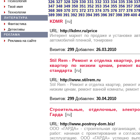
Психология
326
327
328
329
330
331
332
333
334
335
336
33
347
348
349
350
351
352
353
354
355
356
357
35
Твоё имя
368
369
370
371
372
373
374
375
376
377
378
37
Технологии
389
390
391
392
393
394
395
396
397
398
399
400
KDMR
[
ru
]
Фантастика
Детективы
URL:
http://kdmr.ru/price
Интерент маркет по продаже и установке авт
автомобилей пленкой, тонировке
Реклама на сайте
Визитов:
299
Добавлен:
26.03.2010
Stil Rem - Ремонт и отделка квартир, 
квартир по низким ценам, ремонт в
стандарта
[
ru
]
URL:
http://www.stilrem.ru
Stil Rem - Ремонт и отделка квартир, ремонт 
низким ценам, ремонт ванной комнаты, ремонт
Визитов:
299
Добавлен:
30.04.2010
Строительные, отделочные, элект
Гарда
[
ru
]
URL:
http://www.postroy-dom.biz/
ООО «ГАРДА» - строительная организация,
работ: начиная с проектирования и согласо
эксплуатацию. ООО «ГАРДА» успешно выпол