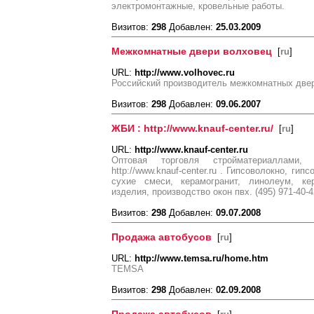
электромонтажные, кровельные работы.
Визитов:
298
Добавлен:
25.03.2009
Межкомнатные двери волховец
[
ru
]
URL:
http://www.volhovec.ru
Российский производитель межкомнатных две
Визитов:
298
Добавлен:
09.06.2007
ЖБИ : http://www.knauf-center.ru/
[
ru
]
URL:
http://www.knauf-center.ru
Оптовая торговля стройматериаллами,
http://www.knauf-center.ru . Гипсоволокно, ги
сухие смеси, керамогранит, линолеум, ке
изделия, производство окон пвх. (495) 971-40-42
Визитов:
298
Добавлен:
09.07.2008
Продажа автобусов
[
ru
]
URL:
http://www.temsa.ru/home.htm
TEMSA
Визитов:
298
Добавлен:
02.09.2008