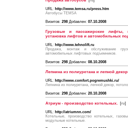
Продажа автобусов
[
ru
]
URL:
http://www.temsa.ru/press.htm
Автобусы TEMSA
Визитов:
298
Добавлен:
07.10.2008
Грузовые и пассажирские лифты, 
установка лифтов и автомобильных п
URL:
http://www.tehnolift.ru
Продажа, монтаж и обслуживание груз
автомобильных лифтовых подъемников.
Визитов:
298
Добавлен:
08.10.2008
Лепнина из полиуретана и лепной декор
URL:
http://www.comfort.pogremushki.ru/
Лепнина из полиуретана, лепной декор, потол
Визитов:
298
Добавлен:
20.10.2008
Атриум - производство котельных.
[
ru
]
URL:
http://atriumnn.com/
Котельные, производство котельных, газов
модульные котельные.