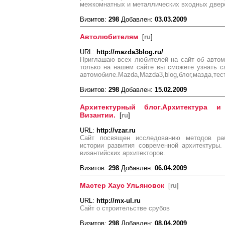
межкомнатных и металлических входных двер
Визитов:
298
Добавлен:
03.03.2009
Автолюбителям
[
ru
]
URL:
http://mazda3blog.ru/
Приглашаю всех любителей на сайт об автомоб
только на нашем сайте вы сможете узнать 
автомобиле.Mazda,Mazda3,blog,блог,мазда,тес
Визитов:
298
Добавлен:
15.02.2009
Архитектурный блог.Архитектура 
Византии.
[
ru
]
URL:
http://vzar.ru
Сайт посвящен исследованию методов раб
истории развития современной архитектуры.
византийских архитекторов.
Визитов:
298
Добавлен:
06.04.2009
Мастер Хаус Ульяновск
[
ru
]
URL:
http://mx-ul.ru
Сайт о строительстве срубов
Визитов:
298
Добавлен:
08.04.2009