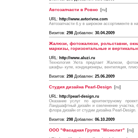
Автозапчасти в Ровно
[
ru
]
URL:
http://www.avtorivne.com
Автозапчасти б.у в широком ассортименте в на
Визитов:
298
Добавлен:
30.04.2009
Жалюзи, фотожалюзи, рольставни, окна
маркизы, горизонтальные и вертикаль
URL:
http://www.aluzi.ru
Технология Уюта предлает Жалюзи, фотожа
шкафы- купе, кондиционеры, вентиляция, плис
Визитов:
298
Добавлен:
25.06.2009
Студия дизайна Pearl-Design
[
ru
]
URL:
http://pearl-design.ru
Оказание услуг по архитектруному проект
Ландшафтный дизайн и озеленение участка, б
флора дизайн от студии дизайна Pearl-Design.
Визитов:
298
Добавлен:
06.10.2009
ООО "Фасадная Группа "Монолит"
[
ru
]