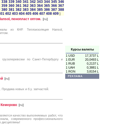
7
338
339
340
341
342
343
344
345
346
8
359
360
361
362
363
364
365
366
367
9
380
381
382
383
384
385
386
387
388
401
402
403
404
405
406
407
408
409
]
ansol, пенопласт оптом.
[
ru
]
иалы из КНР. Теплоизоляция Hansol,
оптом.
Курсы валюты
1 USD
17,3737 L
 грузоперевозки по Санкт-Петербургу и
1 EUR
20,0493 L
1 RUB
0,2137 L
1 UAH
0,3881 L
1 RON
3,8154 L
ей
[
ru
]
 Продажа новых и б.у. запчастей.
 Кемерово
[
ru
]
вляется качество выполняемых работ, что
онала, современного профессионального
ю дисциплины!