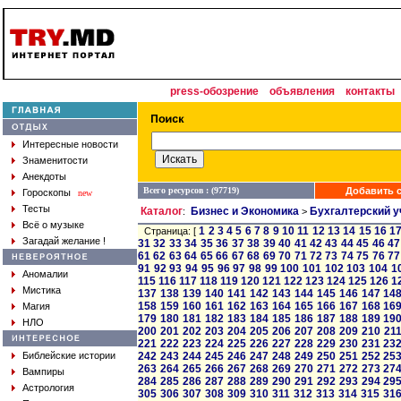
press-обозрение
объявления
контакты
Интересные новости
Знаменитости
Анекдоты
Всего ресурсов : (97719)
Добавить с
Гороскопы
new
Тесты
Каталог
Бизнес и Экономика
Бухгалтерский у
:
>
Всё о музыке
1
2
3
4
5
6
7
8
9
10
11
12
13
14
15
16
1
Страница: [
Загадай желание !
31
32
33
34
35
36
37
38
39
40
41
42
43
44
45
46
47
61
62
63
64
65
66
67
68
69
70
71
72
73
74
75
76
77
91
92
93
94
95
96
97
98
99
100
101
102
103
104
1
Аномалии
115
116
117
118
119
120
121
122
123
124
125
126
1
Мистика
137
138
139
140
141
142
143
144
145
146
147
14
158
159
160
161
162
163
164
165
166
167
168
16
Магия
179
180
181
182
183
184
185
186
187
188
189
19
НЛО
200
201
202
203
204
205
206
207
208
209
210
21
221
222
223
224
225
226
227
228
229
230
231
23
Библейские истории
242
243
244
245
246
247
248
249
250
251
252
25
263
264
265
266
267
268
269
270
271
272
273
27
Вампиры
284
285
286
287
288
289
290
291
292
293
294
29
Астрология
305
306
307
308
309
310
311
312
313
314
315
31