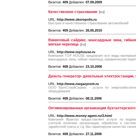
Визитов:
409
Добавлен:
07.09.2009
Качественное страхование
[
ru
]
URL:
http://www.skoropolis.ru
Быстрое и качественное страхование автомобилей
Визитов:
409
Добавлен:
26.05.2010
Виниловый сайдинг, мансардные окна, гибкая
мягкая черепица
[
ru
]
URL:
http://www.tophouse.ru
Компания TOP HOUSE предлагает все виды материалов
мансардные окна, гибкая черепица, керамическая череп
Визитов:
408
Добавлен:
23.10.2006
Дизель генератор- дизельные электростанции,
URL:
http://www.nwgazprom.ru
ООО БалтСтройСервис - услуги по энергообеспечен
оборудования
Визитов:
408
Добавлен:
08.11.2006
Оптимизированная организация бухгалтерского 
URL:
http://www.money-agent.ru/3.html
Компания Фрактал предоставляет услуги по ведени
учетной политики организации; обработка и систем
заработной платы и т.д. Мы гарантируем качество своих
Визитов:
408
Добавлен:
27.11.2006