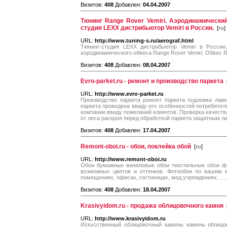
Визитов:
408
Добавлен:
04.04.2007
Тюнинг Range Rover Vemiri. Аэродинамический
студия LEXX дистрибьютор Vemiri в России.
[
ru
]
URL:
http://www.tuning-s.ru/aerograf.html
Тюнинг-студия LEXX дистрибьютор Vemiri в России.
аэродинамического обвеса Range Rover Vemiri. Обвес R
Визитов:
408
Добавлен:
08.04.2007
Evro-parket.ru - ремонт и производство паркета
URL:
http://www.evro-parket.ru
Производство паркета ремонт паркета подложка лами
паркета проведена ввиду его особенностей потребит
компании ввиду пожеланий клиентов..Проверка качеств
от леса раскроя перед обработкой паркета защитным л
Визитов:
408
Добавлен:
17.04.2007
Remont-oboi.ru - обои, поклейка обой
[
ru
]
URL:
http://www.remont-oboi.ru
Обои бумажные виниловые обои текстильные обои фо
возможных цветов и оттенков. Фотообои по вашим 
помещениях, офисах, гостиницах, мед.учреждениях, ………………
Визитов:
408
Добавлен:
18.04.2007
Krasivyidom.ru - продажа облицовочного камня
URL:
http://www.krasivyidom.ru
Искусственный облицовочный камень камень облицо