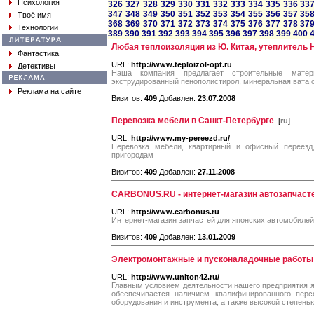
Психология
326
327
328
329
330
331
332
333
334
335
336
33
347
348
349
350
351
352
353
354
355
356
357
35
Твоё имя
368
369
370
371
372
373
374
375
376
377
378
37
Технологии
389
390
391
392
393
394
395
396
397
398
399
400
Любая теплоизоляция из Ю. Китая, утеплитель H
Фантастика
URL:
http://www.teploizol-opt.ru
Детективы
Наша компания предлагает строительные матер
экструдированный пенополистирол, минеральная вата 
Реклама на сайте
Визитов:
409
Добавлен:
23.07.2008
Перевозка мебели в Санкт-Петербурге
[
ru
]
URL:
http://www.my-pereezd.ru/
Перевозка мебели, квартирный и офисный переезд,
пригородам
Визитов:
409
Добавлен:
27.11.2008
CARBONUS.RU - интернет-магазин автозапчаст
URL:
http://www.carbonus.ru
Интернет-магазин запчастей для японских автомобилей.
Визитов:
409
Добавлен:
13.01.2009
Электромонтажные и пусконаладочные работы
URL:
http://www.uniton42.ru/
Главным условием деятельности нашего предприятия я
обеспечивается наличием квалифицированного перс
оборудования и инструмента, а также высокой степень