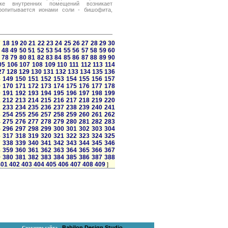
ке внутренних помещений возникает
ропитывается ионами соли - бишофита,
7
18
19
20
21
22
23
24
25
26
27
28
29
30
48
49
50
51
52
53
54
55
56
57
58
59
60
78
79
80
81
82
83
84
85
86
87
88
89
90
05
106
107
108
109
110
111
112
113
114
27
128
129
130
131
132
133
134
135
136
8
149
150
151
152
153
154
155
156
157
9
170
171
172
173
174
175
176
177
178
0
191
192
193
194
195
196
197
198
199
1
212
213
214
215
216
217
218
219
220
2
233
234
235
236
237
238
239
240
241
3
254
255
256
257
258
259
260
261
262
4
275
276
277
278
279
280
281
282
283
5
296
297
298
299
300
301
302
303
304
6
317
318
319
320
321
322
323
324
325
7
338
339
340
341
342
343
344
345
346
8
359
360
361
362
363
364
365
366
367
9
380
381
382
383
384
385
386
387
388
401
402
403
404
405
406
407
408
409
]
Babilon Design Studio
Создание сайта -