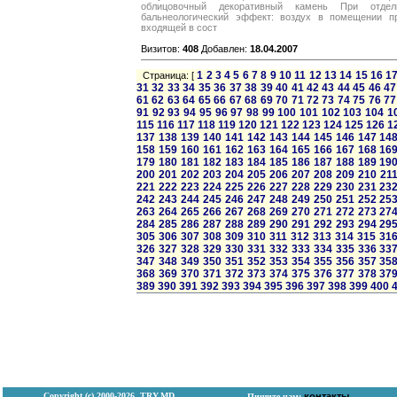
облицовочный декоративный камень При отдел
бальнеологический эффект: воздух в помещении п
входящей в сост
Визитов:
408
Добавлен:
18.04.2007
1
2
3
4
5
6
7
8
9
10
11
12
13
14
15
16
1
Страница: [
31
32
33
34
35
36
37
38
39
40
41
42
43
44
45
46
47
61
62
63
64
65
66
67
68
69
70
71
72
73
74
75
76
77
91
92
93
94
95
96
97
98
99
100
101
102
103
104
1
115
116
117
118
119
120
121
122
123
124
125
126
1
137
138
139
140
141
142
143
144
145
146
147
14
158
159
160
161
162
163
164
165
166
167
168
16
179
180
181
182
183
184
185
186
187
188
189
19
200
201
202
203
204
205
206
207
208
209
210
21
221
222
223
224
225
226
227
228
229
230
231
23
242
243
244
245
246
247
248
249
250
251
252
25
263
264
265
266
267
268
269
270
271
272
273
27
284
285
286
287
288
289
290
291
292
293
294
29
305
306
307
308
309
310
311
312
313
314
315
31
326
327
328
329
330
331
332
333
334
335
336
33
347
348
349
350
351
352
353
354
355
356
357
35
368
369
370
371
372
373
374
375
376
377
378
37
389
390
391
392
393
394
395
396
397
398
399
400
Copyright (с) 2000-2026, TRY.MD
контакты
Пишите нам: