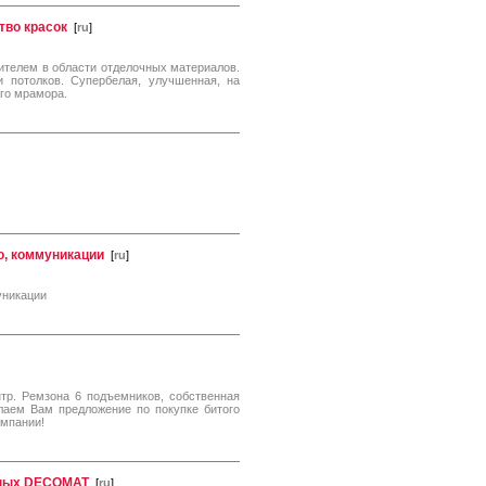
тво красок
[
ru
]
ителем в области отделочных материалов.
 потолков. Супербелая, улучшенная, на
го мрамора.
о, коммуникации
[
ru
]
уникации
тр. Ремзона 6 подъемников, собственная
лаем Вам предложение по покупке битого
омпании!
жных DECOMAT
[
ru
]