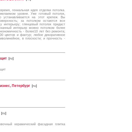
время, гениальная идея отделки потолка.
желаемом уровне. Уже готовый потолок,
о устанавливается на этот крепеж. Вы
оверхность; за потолком остаются все
у интерьеру; глянцевый потолок придаст
канный интерьер можно потолком более
кономичность - более10 лет без ремонта;
100 цветов и фактур; любое декоративное
иволинейное, в плоскости; и прочность -
ощит
[
ru
]
ощит
изнес, Петербург
[
ru
]
[
ru
]
овочный керамический фасадная плитка