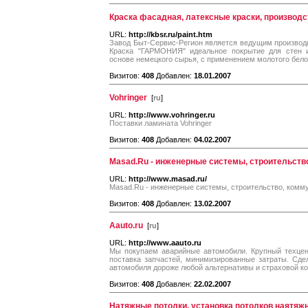
Краска фасадная, латексные краски, производс
URL:
http://kbsr.ru/paint.htm
Завод Быт-Сервис-Регион является ведущим производ
Краска "ГАРМОНИЯ" идеальное покрытие для стен и
основе немецкого сырья, с применением молотого бело
Визитов:
408
Добавлен:
18.01.2007
Vohringer
[
ru
]
URL:
http://www.vohringer.ru
Поставки ламината Vohringer
Визитов:
408
Добавлен:
04.02.2007
Masad.Ru - инженерные системы, строительств
URL:
http://www.masad.ru/
Masad.Ru - инженерные системы, строительство, комм
Визитов:
408
Добавлен:
13.02.2007
Aauto.ru
[
ru
]
URL:
http://www.aauto.ru
Мы покупаем аварийные автомобили. Крупный техцен
поставка запчастей, минимизированные затраты. Сде
автомобиля дороже любой альтернативы и страховой к
Визитов:
408
Добавлен:
22.02.2007
Натяжные потолки, установка потолков наятя