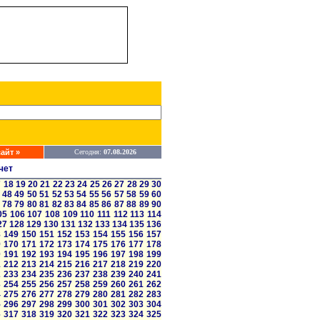
айт »
Сегодня:
07.08.2026
чет
7
18
19
20
21
22
23
24
25
26
27
28
29
30
48
49
50
51
52
53
54
55
56
57
58
59
60
78
79
80
81
82
83
84
85
86
87
88
89
90
05
106
107
108
109
110
111
112
113
114
27
128
129
130
131
132
133
134
135
136
8
149
150
151
152
153
154
155
156
157
9
170
171
172
173
174
175
176
177
178
0
191
192
193
194
195
196
197
198
199
1
212
213
214
215
216
217
218
219
220
2
233
234
235
236
237
238
239
240
241
3
254
255
256
257
258
259
260
261
262
4
275
276
277
278
279
280
281
282
283
5
296
297
298
299
300
301
302
303
304
6
317
318
319
320
321
322
323
324
325