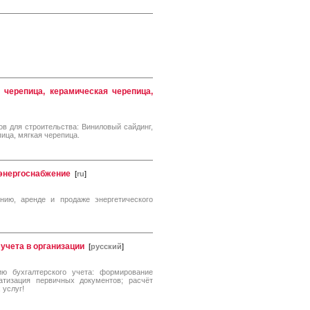
 черепица, керамическая черепица,
 для строительства: Виниловый сайдинг,
ица, мягкая черепица.
 энергоснабжение
[
ru
]
ию, аренде и продаже энергетического
учета в организации
[
русский
]
ю бухгалтерского учета: формирование
атизация первичных документов; расчёт
 услуг!