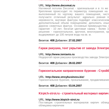
URL:
http://www.decomat.ru
Натяжной потолок Decomat - оригинальная и в то же 
Крепление происходит по периметру помещения на 
выполненный по чертежу вашего помещения, чист
получаете отличный результат: идеально ровная п
неровности, матовая фактура подойдет классическом
дополнительный объем помещениям; дополнить изыс
дорогих сюжетных фактур. Основные преимущества: э
гарантия - 10 лет; богатая цветовая гамма - более 
решение - горизонтальное, арочное, многогранное, кр
выдерживает до 100 литров воды на кв. м.
Визитов:
408
Добавлен:
27.02.2007
Гараж ракушка, тент укрытие от завода Электр
URL:
http://www.tentavto.ru
Недорогой гараж ракушка производства завода Электр
Визитов:
408
Добавлен:
28.02.2007
Горизонтальное направленное бурение - Стройб
URL:
http://www.stroybusiness.biz/
Горизонтальное бурение, прокалывание, продавливание
Визитов:
408
Добавлен:
03.04.2007
Kirpich-stroi.ru - строительный материал кирпич
URL:
http://www.kirpich-stroi.ru
Поставщик строительных материалов кирпич облиц
облицовка кирпичем