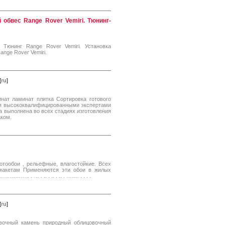
 обвес Range Rover Vemiri. Тюнинг-
 Тюнинг Range Rover Vemiri. Установка
ange Rover Vemiri.
[
ru
]
нат ламинат плитка Сортировка готового
еля высококвалифицированными экспертами
а выполнена во всех стадиях изготовления
аком.
тообои , рельефные, влагостойкие. Всех
макетам Применяются эти обои в жилых
.. . … . .. . .. . .. . ……. . . . .
[
ru
]
вочный камень природный облицовочный