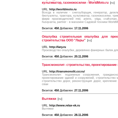
культиватор, газонокосилки - WorldMoto.ru
[
ru
]
URL:
http://worldmoto.ru
Всегда в наличии - снегоуборщик, генератор, дизел
биотуалеты, трактора, культиватор, газонокосилки, т
фирм производителей mtd, ariens, stiga, craftsman,
husqvarna, partner - в магазине Садовой техники WorldM
Визитов:
450
Добавлен:
17.11.2006
Опалубка строительная опалубка для прек
строительства ООО "Лары"
[
ru
]
URL:
http://lary.ru
Производство опалубки, деревянно фанерных балок для
Визитов:
450
Добавлен:
20.11.2006
Трансмонолит- строительство, проектирование
URL:
http://transmonolit.ccr.ru/
Трансмонолит: подземные сооружения, гражданск
проектирование зданий и сооружений, строительство м
строительство дорог, реконструкция дорог, крепление
сваи
Визитов:
450
Добавлен:
27.11.2006
Вытяжки
[
ru
]
URL:
http://www.relax-ek.ru
Вытяжки
Визитов:
450
Добавлен:
28.11.2006