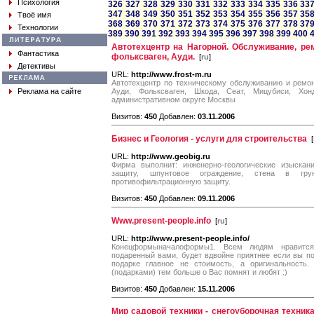
Психология
326
327
328
329
330
331
332
333
334
335
336
33
347
348
349
350
351
352
353
354
355
356
357
35
Твоё имя
368
369
370
371
372
373
374
375
376
377
378
37
Технологии
389
390
391
392
393
394
395
396
397
398
399
400
Автотехцентр на Нагорной. Обслуживание, ре
Фантастика
фольксваген, Ауди.
[
ru
]
Детективы
URL:
http://www.frost-m.ru
Автотехцентр по техническому обслуживанию и ремо
Реклама на сайте
Ауди, Фольксваген, Шкода, Сеат, Мицубиси, Хо
административном округе Москвы
Визитов:
450
Добавлен:
03.11.2006
Бизнес и Геология - услуги для строительства
[
URL:
http://www.geobig.ru
Фирма выполнит: инженерно-геологические изыскан
защиту, шпунтовое ограждение, стена в грунт
противофильтрационную защиту.
Визитов:
450
Добавлен:
09.11.2006
Www.present-people.info
[
ru
]
URL:
http://www.present-people.info/
Конецформыначалоформы1. Всем людям нравится
подаренный вами, будет вдвойне приятнее если вы под
подарке главное не стоимость, а оригинальност
(подарками) тем больше о Вас помнят и любят :)
Визитов:
450
Добавлен:
15.11.2006
Мир садовой техники - снегоуборочная техника