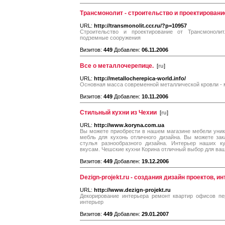
Трансмонолит - строительство и проектировани
URL:
http://transmonolit.ccr.ru/?p=10957
Строительство и проектирование от Трансмонолит.
подземные сооружения
Визитов:
449
Добавлен:
06.11.2006
Все о металлочерепице.
[
ru
]
URL:
http://metallocherepica-world.info/
Основная масса современной металлической кровли - 
Визитов:
449
Добавлен:
10.11.2006
Стильный кухни из Чехии
[
ru
]
URL:
http://www.koryna.com.ua
Вы можете приобрести в нашем магазине мебели уни
мебль для кухонь отличного дизайна. Вы можете зак
стулья разнообразного дизайна. Интерьер наших к
вкусам. Чешские кухни Корина отличный выбор для ваш
Визитов:
449
Добавлен:
19.12.2006
Dezign-projekt.ru - создания дизайн проектов, и
URL:
http://www.dezign-projekt.ru
Декорирование интерьера ремонт квартир офисов пе
интерьер
Визитов:
449
Добавлен:
29.01.2007