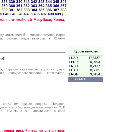
7
338
339
340
341
342
343
344
345
346
8
359
360
361
362
363
364
365
366
367
9
380
381
382
383
384
385
386
387
388
401
402
403
404
405
406
407
408
409
]
монт автомобилей Мицубиси, Хонда,
нту автомобилей и микроавтобусов марок
нда, разных годов выпуска, в Южном
Курсы валюты
1 USD
17,3737 L
ru
]
1 EUR
20,0493 L
1 RUB
0,2137 L
ия, бурение скважин на воду, катодную
1 UAH
0,3881 L
е, освидетельствование котлованов,
1 RON
3,8154 L
 когда им делают подарки. Подарок,
арите его без повода и неожиданно. 2. В
ь. 3. Чем чаще Вы напоминаете о себе
, генераторы, биотуалеты, трактора,