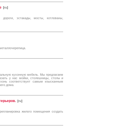
е
[
ru
]
 дороги, эстакады, мосты, котлованы,
металлочерепица.
кальную кухонную мебель. Мы предлагаем
азать у нас мойки, столешницы, столы и
ухонь соответствует самым изысканным
его дома.
нтерьеров.
[
ru
]
репланировка жилого помещения создать