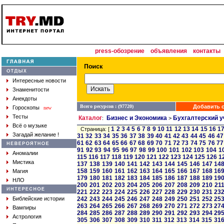
press-обозрение
объявления
контакты
Интересные новости
Знаменитости
Анекдоты
Всего ресурсов : (97720)
Добавить с
Гороскопы
new
Тесты
Каталог
Бизнес и Экономика
Бухгалтерский у
:
>
Всё о музыке
1
2
3
4
5
6
7
8
9
10
11
12
13
14
15
16
1
Страница: [
Загадай желание !
31
32
33
34
35
36
37
38
39
40
41
42
43
44
45
46
47
61
62
63
64
65
66
67
68
69
70
71
72
73
74
75
76
77
91
92
93
94
95
96
97
98
99
100
101
102
103
104
1
Аномалии
115
116
117
118
119
120
121
122
123
124
125
126
1
Мистика
137
138
139
140
141
142
143
144
145
146
147
14
158
159
160
161
162
163
164
165
166
167
168
16
Магия
179
180
181
182
183
184
185
186
187
188
189
19
НЛО
200
201
202
203
204
205
206
207
208
209
210
21
221
222
223
224
225
226
227
228
229
230
231
23
Библейские истории
242
243
244
245
246
247
248
249
250
251
252
25
263
264
265
266
267
268
269
270
271
272
273
27
Вампиры
284
285
286
287
288
289
290
291
292
293
294
29
Астрология
305
306
307
308
309
310
311
312
313
314
315
31