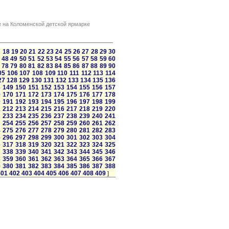
е на Коломенской детской ярмарке
7
18
19
20
21
22
23
24
25
26
27
28
29
30
48
49
50
51
52
53
54
55
56
57
58
59
60
78
79
80
81
82
83
84
85
86
87
88
89
90
05
106
107
108
109
110
111
112
113
114
27
128
129
130
131
132
133
134
135
136
8
149
150
151
152
153
154
155
156
157
9
170
171
172
173
174
175
176
177
178
0
191
192
193
194
195
196
197
198
199
1
212
213
214
215
216
217
218
219
220
2
233
234
235
236
237
238
239
240
241
3
254
255
256
257
258
259
260
261
262
4
275
276
277
278
279
280
281
282
283
5
296
297
298
299
300
301
302
303
304
6
317
318
319
320
321
322
323
324
325
7
338
339
340
341
342
343
344
345
346
8
359
360
361
362
363
364
365
366
367
9
380
381
382
383
384
385
386
387
388
401
402
403
404
405
406
407
408
409
]