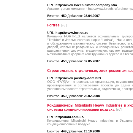
URL:
http://www.lorech.ru/archcompany.htm
Архитектурная компания - http://www.lorech.ru/archcomp
Визитов:
450
Добавлен:
23.04.2007
Fortres
[
ru
]
URL:
http://www.fortres.ru
Компания FORTRES является официальным дилером И
"Trellidor" и Итальянского концерна "Lediva", . Наша с
и обслуживание механических систем безопасности кл
дверей, стальных раздвижных и неподвижных решеток
разграничения доступа, механических систем разгра
межкомнатных дверных конструкций из дерева и стекла
Визитов:
450
Добавлен:
07.05.2007
Строительные, отделочные, электромонтажные
URL:
http://www.postroy-dom.biz/
ООО «ГАРДА» - строительная организация, осуществл
проектирования и согласования проекта до сдачи
успешно выполняет строительные, отделочные, электр
Визитов:
450
Добавлен:
26.02.2008
Кондиционеры Mitsubishi Heavy Industries в У
системы кондиционирования воздуха
[
ru
]
URL:
http://mhi.com.ua/
Кондиционеры Mitsubishi Heavy Industries в Украин
кондиционирования воздуха
Визитов:
449
Добавлен:
13.10.2006