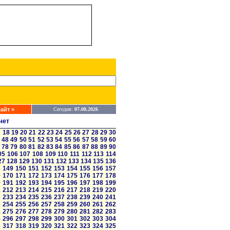
айт »
Сегодня:
07.08.2026
чет
7
18
19
20
21
22
23
24
25
26
27
28
29
30
48
49
50
51
52
53
54
55
56
57
58
59
60
78
79
80
81
82
83
84
85
86
87
88
89
90
05
106
107
108
109
110
111
112
113
114
27
128
129
130
131
132
133
134
135
136
8
149
150
151
152
153
154
155
156
157
9
170
171
172
173
174
175
176
177
178
0
191
192
193
194
195
196
197
198
199
1
212
213
214
215
216
217
218
219
220
2
233
234
235
236
237
238
239
240
241
3
254
255
256
257
258
259
260
261
262
4
275
276
277
278
279
280
281
282
283
5
296
297
298
299
300
301
302
303
304
6
317
318
319
320
321
322
323
324
325