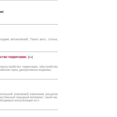
tml
одаже автомобилей. Поиск авто, статьи,
ство территории.
[
ru
]
агоустройство территории, обустройство
ьпийская горка, декоративные водоемы.
оительной компанией изменение расценок
чественный нерудный материал, такой как,
еобходимую консультацию по п