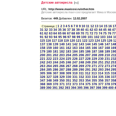
Детские автокресла
[
ru
]
URL:
http://www.maxicosi.ru/other.htm
Детские автокресла maxi-cosi предлагает Мика в Москв
Визитов:
449
Добавлен:
12.02.2007
1
2
3
4
5
6
7
8
9
10
11
12
13
14
15
16
1
Страница: [
31
32
33
34
35
36
37
38
39
40
41
42
43
44
45
46
47
61
62
63
64
65
66
67
68
69
70
71
72
73
74
75
76
77
91
92
93
94
95
96
97
98
99
100
101
102
103
104
1
115
116
117
118
119
120
121
122
123
124
125
126
1
137
138
139
140
141
142
143
144
145
146
147
14
158
159
160
161
162
163
164
165
166
167
168
16
179
180
181
182
183
184
185
186
187
188
189
19
200
201
202
203
204
205
206
207
208
209
210
21
221
222
223
224
225
226
227
228
229
230
231
23
242
243
244
245
246
247
248
249
250
251
252
25
263
264
265
266
267
268
269
270
271
272
273
27
284
285
286
287
288
289
290
291
292
293
294
29
305
306
307
308
309
310
311
312
313
314
315
31
326
327
328
329
330
331
332
333
334
335
336
33
347
348
349
350
351
352
353
354
355
356
357
35
368
369
370
371
372
373
374
375
376
377
378
37
389
390
391
392
393
394
395
396
397
398
399
400