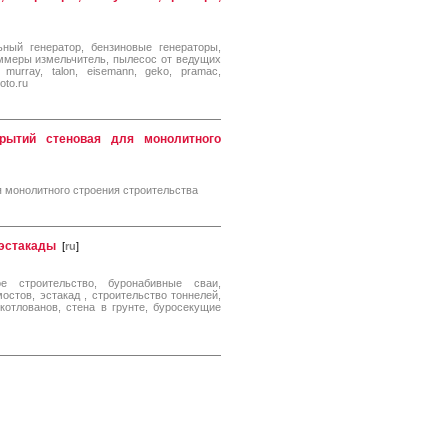
ьный генератор, бензиновые генераторы,
риммеры измельчитель, пылесос от ведущих
 murray, talon, eisemann, geko, pramac,
oto.ru
рытий стеновая для монолитного
 монолитного строения строительства
 эстакады
[
ru
]
ое строительство, буронабивные сваи,
остов, эстакад , строительство тоннелей,
 котлованов, стена в грунте, буросекущие