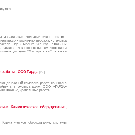
any.htm
зраильских компаний Mul-T-Lock Int.,
пециализация - розничная продажа, установка
ассов High и Medium Security - стальных
, замков, электронных систем контроля и
ничения доступа "Мастер- ключ", а также
.
 работы - ООО Гарда
[
ru
]
яющая полный комплекс работ: начиная с
 объекта в эксплуатацию. ООО «ГАРДА»
омонтажные, кровельные работы.
краине. Климатическое оборудование,
е. Климатическое оборудование, системы