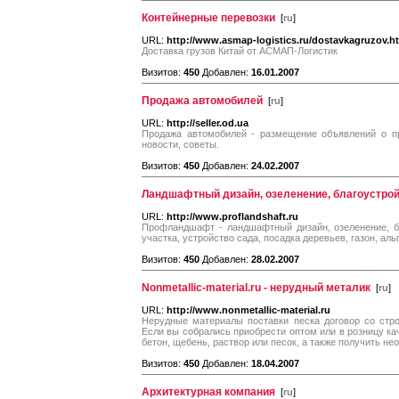
Контейнерные перевозки
[
ru
]
URL:
http://www.asmap-logistics.ru/dostavkagruzov.h
Доставка грузов Китай от АСМАП-Логистик
Визитов:
450
Добавлен:
16.01.2007
Продажа автомобилей
[
ru
]
URL:
http://seller.od.ua
Продажа автомобилей - размещение объявлений о пр
новости, советы.
Визитов:
450
Добавлен:
24.02.2007
Ландшафтный дизайн, озеленение, благоустрой
URL:
http://www.proflandshaft.ru
Профландшафт - ландшафтный дизайн, озеленение, бл
участка, устройство сада, посадка деревьев, газон, ал
Визитов:
450
Добавлен:
28.02.2007
Nonmetallic-material.ru - нерудный металик
[
ru
]
URL:
http://www.nonmetallic-material.ru
Нерудные материалы поставки песка договор со стр
Если вы собрались приобрести оптом или в розницу ка
бетон, щебень, раствор или песок, а также получить н
Визитов:
450
Добавлен:
18.04.2007
Архитектурная компания
[
ru
]