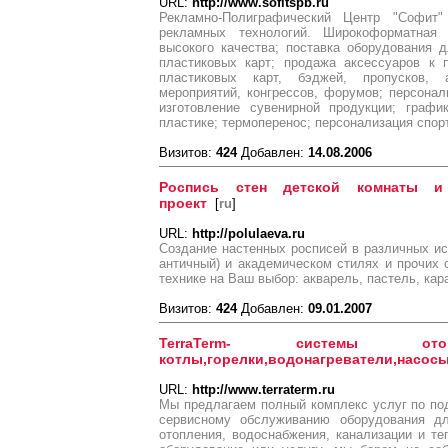
URL:
http://www.sofitspb.ru
Рекламно-Полиграфический Центр "Софит
рекламных технологий. Широкоформатная
высокого качества; поставка оборудования 
пластиковых карт; продажа аксессуаров к 
пластиковых карт, бэджей, пропусков, а
мероприятий, конгрессов, форумов; персонал
изготовление сувенирной продукции; графи
пластике; термоперенос; персонализация спо
Визитов:
424
Добавлен:
14.08.2006
Роспись стен детской комнаты и 
проект
[
ru
]
URL:
http://polulaeva.ru
Создание настенных росписей в различных ист
античный) и академическом стилях и прочих
технике на Ваш выбор: акварель, пастель, кар
Визитов:
424
Добавлен:
09.01.2007
TerraTerm- системы отопление
котлы,горелки,водонагреватели,насос
URL:
http://www.terraterm.ru
Мы предлагаем полный комплекс услуг по под
сервисному обслуживанию оборудования дл
отопления, водоснабжения, канализации и те