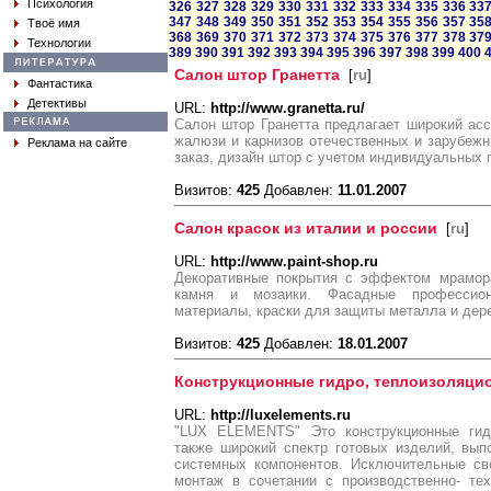
Психология
326
327
328
329
330
331
332
333
334
335
336
33
347
348
349
350
351
352
353
354
355
356
357
35
Твоё имя
368
369
370
371
372
373
374
375
376
377
378
37
Технологии
389
390
391
392
393
394
395
396
397
398
399
400
Салон штор Гранетта
[
ru
]
Фантастика
Детективы
URL:
http://www.granetta.ru/
Салон штор Гранетта предлагает широкий асс
жалюзи и карнизов отечественных и зарубеж
Реклама на сайте
заказ, дизайн штор с учетом индивидуальных 
Визитов:
425
Добавлен:
11.01.2007
Салон красок из италии и россии
[
ru
]
URL:
http://www.paint-shop.ru
Декоративные покрытия с эффектом мрамора,
камня и мозаики. Фасадные профессион
материалы, краски для защиты металла и дер
Визитов:
425
Добавлен:
18.01.2007
Конструкционные гидро, теплоизоляцио
URL:
http://luxelements.ru
"LUX ELEMENTS" Это конструкционные гидр
также широкий спектр готовых изделий, вып
системных компонентов. Исключительные сво
монтаж в сочетании с производственно- те