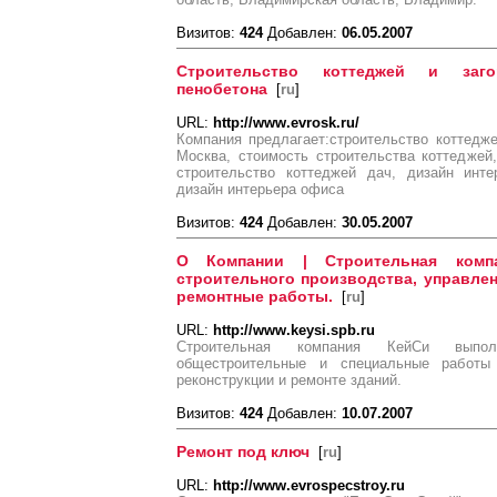
Визитов:
424
Добавлен:
06.05.2007
Строительство коттеджей и за
пенобетона
[
ru
]
URL:
http://www.evrosk.ru/
Компания предлагает:строительство коттедж
Москва, стоимость строительства коттеджей
строительство коттеджей дач, дизайн инте
дизайн интерьера офиса
Визитов:
424
Добавлен:
30.05.2007
О Компании | Строительная комп
строительного производства, управле
ремонтные работы.
[
ru
]
URL:
http://www.keysi.spb.ru
Строительная компания КейСи выполн
общестроительные и специальные работы 
реконструкции и ремонте зданий.
Визитов:
424
Добавлен:
10.07.2007
Ремонт под ключ
[
ru
]
URL:
http://www.evrospecstroy.ru