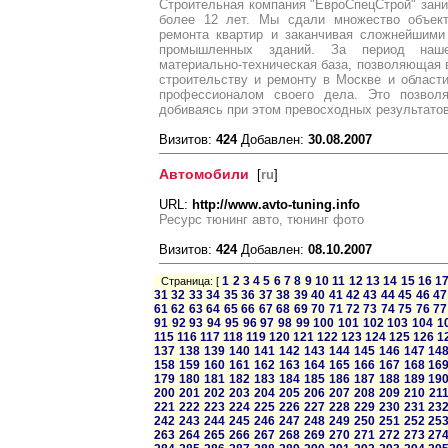
Строительная компания "ЕвроСпецСтрой" зан
более 12 лет. Мы сдали множество объект
ремонта квартир и заканчивая сложнейшими
промышленных зданий. За период наше
материально-техническая база, позволяющая
строительству и ремонту в Москве и област
профессионалом своего дела. Это позволя
добиваясь при этом превосходных результатов
Визитов:
424
Добавлен:
30.08.2007
Автомобили
[
ru
]
URL:
http://www.avto-tuning.info
Ресурс тюнинг авто, тюнинг фото
Визитов:
424
Добавлен:
08.10.2007
1
2
3
4
5
6
7
8
9
10
11
12
13
14
15
16
1
Страница: [
31
32
33
34
35
36
37
38
39
40
41
42
43
44
45
46
47
61
62
63
64
65
66
67
68
69
70
71
72
73
74
75
76
77
91
92
93
94
95
96
97
98
99
100
101
102
103
104
1
115
116
117
118
119
120
121
122
123
124
125
126
1
137
138
139
140
141
142
143
144
145
146
147
14
158
159
160
161
162
163
164
165
166
167
168
16
179
180
181
182
183
184
185
186
187
188
189
19
200
201
202
203
204
205
206
207
208
209
210
21
221
222
223
224
225
226
227
228
229
230
231
23
242
243
244
245
246
247
248
249
250
251
252
25
263
264
265
266
267
268
269
270
271
272
273
27