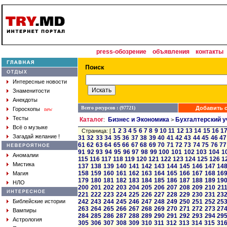
press-обозрение
объявления
контакты
Интересные новости
Знаменитости
Анекдоты
Всего ресурсов : (97721)
Добавить с
Гороскопы
new
Тесты
Каталог
Бизнес и Экономика
Бухгалтерский у
:
>
Всё о музыке
1
2
3
4
5
6
7
8
9
10
11
12
13
14
15
16
1
Страница: [
Загадай желание !
31
32
33
34
35
36
37
38
39
40
41
42
43
44
45
46
47
61
62
63
64
65
66
67
68
69
70
71
72
73
74
75
76
77
91
92
93
94
95
96
97
98
99
100
101
102
103
104
1
Аномалии
115
116
117
118
119
120
121
122
123
124
125
126
1
Мистика
137
138
139
140
141
142
143
144
145
146
147
14
158
159
160
161
162
163
164
165
166
167
168
16
Магия
179
180
181
182
183
184
185
186
187
188
189
19
НЛО
200
201
202
203
204
205
206
207
208
209
210
21
221
222
223
224
225
226
227
228
229
230
231
23
Библейские истории
242
243
244
245
246
247
248
249
250
251
252
25
263
264
265
266
267
268
269
270
271
272
273
27
Вампиры
284
285
286
287
288
289
290
291
292
293
294
29
Астрология
305
306
307
308
309
310
311
312
313
314
315
31