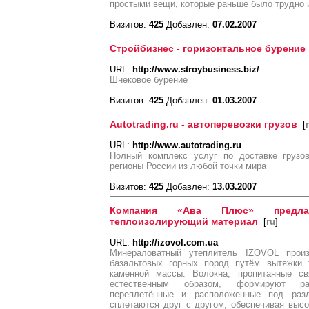
простыми вещи, которые раньше было трудно 
Визитов:
425
Добавлен:
07.02.2007
Стройбизнес - горизонтальное бурение
URL:
http://www.stroybusiness.biz/
Шнековое бурение
Визитов:
425
Добавлен:
01.03.2007
Autotrading.ru - автоперевозки грузов
[
URL:
http://www.autotrading.ru
Полный комплекс услуг по доставке грузо
регионы России из любой точки мира
Визитов:
425
Добавлен:
13.03.2007
Компания «Ава Плюс» предла
теплоизолирующий материал
[
ru
]
URL:
http://izovol.com.ua
Минераловатный утеплитель IZOVOL произ
базальтовых горных пород путём вытяжки 
каменной массы. Волокна, пропитанные св
естественным образом, формируют ра
переплетённые и расположенные под раз
сплетаются друг с другом, обеспечивая выс