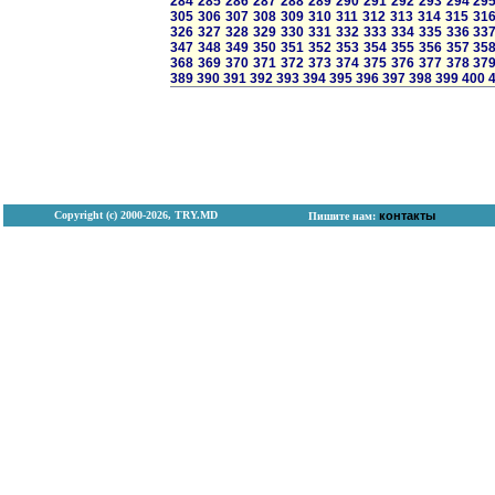
284
285
286
287
288
289
290
291
292
293
294
29
305
306
307
308
309
310
311
312
313
314
315
31
326
327
328
329
330
331
332
333
334
335
336
33
347
348
349
350
351
352
353
354
355
356
357
35
368
369
370
371
372
373
374
375
376
377
378
37
389
390
391
392
393
394
395
396
397
398
399
400
Copyright (с) 2000-2026, TRY.MD
контакты
Пишите нам: