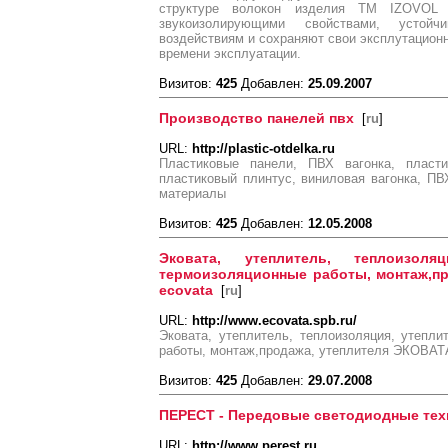
структуре волокон изделия ТМ IZOVOL
звукоизолирующими свойствами, устой
воздействиям и сохраняют свои эксплутационн
времени эксплуатации.
Визитов:
425
Добавлен:
25.09.2007
Производство панелей пвх
[
ru
]
URL:
http://plastic-otdelka.ru
Пластиковые панели, ПВХ вагонка, пласти
пластиковый плинтус, виниловая вагонка, П
материалы
Визитов:
425
Добавлен:
12.05.2008
Эковата, утеплитель, теплоизоляц
термоизоляционные работы, монтаж,пр
ecovata
[
ru
]
URL:
http://www.ecovata.spb.ru/
Эковата, утеплитель, теплоизоляция, утепли
работы, монтаж,продажа, утеплителя ЭКОВАТ
Визитов:
425
Добавлен:
29.07.2008
ПЕРЕСТ - Передовые светодиодные тех
URL:
http://www.perest.ru