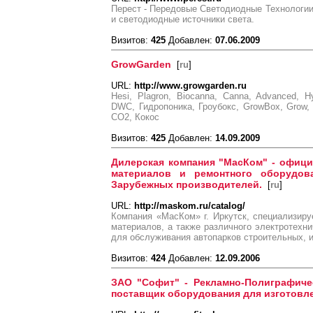
Перест - Передовые Светодиодные Технологи
и светодиодные источники света.
Визитов:
425
Добавлен:
07.06.2009
GrowGarden
[
ru
]
URL:
http://www.growgarden.ru
Hesi, Plagron, Biocanna, Canna, Advanced, Hy
DWC, Гидропоника, Гроубокс, GrowBox, Grow, 
CO2, Кокос
Визитов:
425
Добавлен:
14.09.2009
Дилерская компания "МасКом" - офиц
материалов и ремонтного оборудов
Зарубежных производителей.
[
ru
]
URL:
http://maskom.ru/catalog/
Компания «МасКом» г. Иркутск, специализир
материалов, а также различного электротехни
для обслуживания автопарков строительных, 
Визитов:
424
Добавлен:
12.09.2006
ЗАО "Софит" - Рекламно-Полиграфичес
поставщик оборудования для изготовл