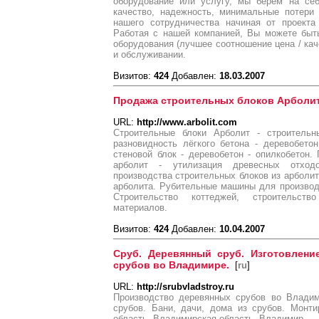
оборудование или услугу, мы берем на себ
качество, надежность, минимальные потери
нашего сотрудничества начиная от проекта
Работая с нашей компанией, Вы можете быт
оборудования (лучшее соотношение цена / ка
и обслуживании.
Визитов:
424
Добавлен:
18.03.2007
Продажа строительных блоков Арболит
URL:
http://www.arbolit.com
Строительные блоки Арболит - строительн
разновидность лёгкого бетона - деревобетон
стеновой блок - деревобетон - опилкобетон.
арболит - утилизация древесных отход
производства строительных блоков из арболит
арболита. Рубительные машины для производ
Строительство коттеджей, строительст
материалов.
Визитов:
424
Добавлен:
10.04.2007
Сруб. Деревянный сруб. Изготовлени
срубов во Владимире.
[
ru
]
URL:
http://srubvladstroy.ru
Производство деревянных срубов во Владим
срубов. Бани, дачи, дома из срубов. Монт
область, Владимирская область, Владимир.