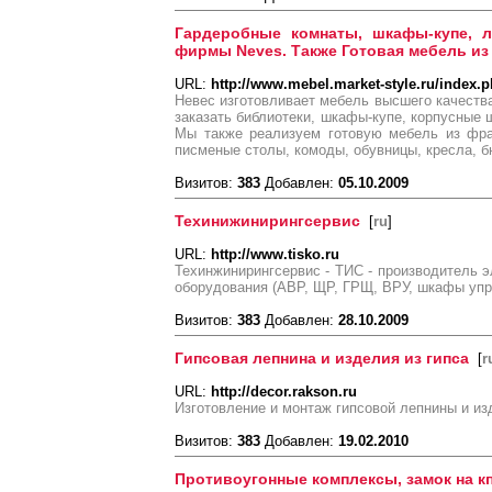
Гардеробные комнаты, шкафы-купе, л
фирмы Neves. Также Готовая мебель из
URL:
http://www.mebel.market-style.ru/index
Невес изготовливает мебель высшего качества
заказать библиотеки, шкафы-купе, корпусные
Мы также реализуем готовую мебель из фран
писменые столы, комоды, обувницы, кресла, бю
Визитов:
383
Добавлен:
05.10.2009
Техинижинирингсервис
[
ru
]
URL:
http://www.tisko.ru
Техинжинирингсервис - ТИС - производитель э
оборудования (АВР, ЩР, ГРЩ, ВРУ, шкафы упр
Визитов:
383
Добавлен:
28.10.2009
Гипсовая лепнина и изделия из гипса
[
r
URL:
http://decor.rakson.ru
Изготовление и монтаж гипсовой лепнины и из
Визитов:
383
Добавлен:
19.02.2010
Противоугонные комплексы, замок на к