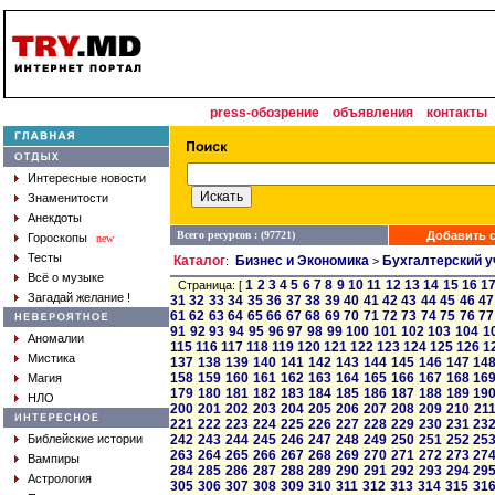
press-обозрение
объявления
контакты
Интересные новости
Знаменитости
Анекдоты
Всего ресурсов : (97721)
Добавить с
Гороскопы
new
Тесты
Каталог
Бизнес и Экономика
Бухгалтерский у
:
>
Всё о музыке
1
2
3
4
5
6
7
8
9
10
11
12
13
14
15
16
1
Страница: [
Загадай желание !
31
32
33
34
35
36
37
38
39
40
41
42
43
44
45
46
47
61
62
63
64
65
66
67
68
69
70
71
72
73
74
75
76
77
91
92
93
94
95
96
97
98
99
100
101
102
103
104
1
Аномалии
115
116
117
118
119
120
121
122
123
124
125
126
1
Мистика
137
138
139
140
141
142
143
144
145
146
147
14
158
159
160
161
162
163
164
165
166
167
168
16
Магия
179
180
181
182
183
184
185
186
187
188
189
19
НЛО
200
201
202
203
204
205
206
207
208
209
210
21
221
222
223
224
225
226
227
228
229
230
231
23
Библейские истории
242
243
244
245
246
247
248
249
250
251
252
25
263
264
265
266
267
268
269
270
271
272
273
27
Вампиры
284
285
286
287
288
289
290
291
292
293
294
29
Астрология
305
306
307
308
309
310
311
312
313
314
315
31