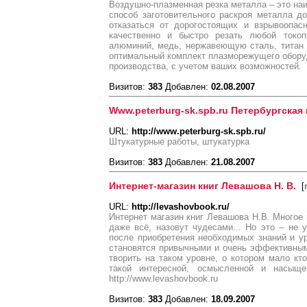
Воздушно-плазменная резка металла – это н
способ заготовительного раскроя металла д
отказаться от дорогостоящих и взрывоопас
качественно и быстро резать любой токо
алюминий, медь, нержавеющую сталь, титан
оптимальный комплект плазморежущего обору
производства, с учетом ваших возможностей.
Визитов:
383
Добавлен:
02.08.2007
Www.peterburg-sk.spb.ru Петербургская
URL:
http://www.peterburg-sk.spb.ru/
Штукатурные работы, штукатурка
Визитов:
383
Добавлен:
21.08.2007
Интернет-магазин книг Левашова Н. В.
[
URL:
http://levashovbook.ru/
Интернет магазин книг Левашова Н.В. Многое и
даже всё, назовут чудесами... Но это – не у
после приобретения необходимых знаний и у
становятся привычными и очень эффективным
творить на таком уровне, о котором мало кто
такой интересной, осмысленной и насыщен
http://www.levashovbook.ru
Визитов:
383
Добавлен:
18.09.2007