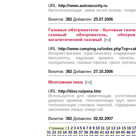
URL:
http://www.autosecurity.ru
Автосигнализация, замок на кпп ксенон, тонир
Визитов:
382
Добавлен:
25.07.2006
Газовые обогреватели - бытовые газо
газовый обогреватель, обогре
каталитический газовый
[
ru
]
URL:
http://www.camping.ru/index.php?op=ca
Интернет-магазин туристического снаряжения
биотуалеты, надувные кровати, палатки
холодильники, газовые горелки, грили, коптил
Визитов:
382
Добавлен:
27.10.2006
Монтажная пена
[
ru
]
URL:
http://kbsr.ru/pena.htm
Используется для герметизации, уплотнени
дверных проемов, теплоизоляции труб, мон
теплоизоляции стеновых панелей, гофрирова
заполнения любых отверстий.
Визитов:
382
Добавлен:
02.02.2007
1
2
3
4
5
6
7
8
9
10
11
12
13
14
15
16
1
Страница: [
31
32
33
34
35
36
37
38
39
40
41
42
43
44
45
46
47