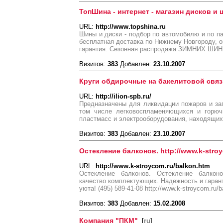
ТопШина - интернет - магазин дисков и 
URL:
http://www.topshina.ru
Шины и диски - подбор по автомобилю и по п
бесплатная доставка по Нижнему Новгороду, о
гарантия. Сезонная распродажа ЗИМНИХ ШИН
Визитов:
383
Добавлен:
23.10.2007
Круги обдирочные на бакелитовой связ
URL:
http://ilion-spb.ru/
Предназначены для ликвидации пожаров и заго
том числе легковоспламеняющихся и горючи
пластмасс и электрооборудования, находящи
Визитов:
383
Добавлен:
23.10.2007
Остекление балконов. http://www.k-stro
URL:
http://www.k-stroycom.ru/balkon.htm
Остекление балконов. Остекление балкон
качество комплектующих. Надежность и гаран
уюта! (495) 589-41-08 http://www.k-stroycom.ru/
Визитов:
383
Добавлен:
15.02.2008
Компания "ПКМ"
[
ru
]