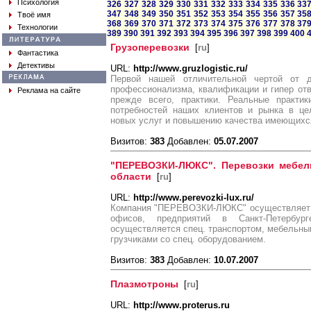
Психология
326
327
328
329
330
331
332
333
334
335
336
33
347
348
349
350
351
352
353
354
355
356
357
35
Твоё имя
368
369
370
371
372
373
374
375
376
377
378
37
Технологии
389
390
391
392
393
394
395
396
397
398
399
400
Грузоперевозки
[
ru
]
Фантастика
Детективы
URL:
http://www.gruzlogistic.ru/
Первой нашей отличительной чертой от д
профессионализма, квалификации и гипер отве
Реклама на сайте
прежде всего, практики. Реальные практик
потребностей наших клиентов и рынка в це
новых услуг и повышению качества имеющихс
Визитов:
383
Добавлен:
05.07.2007
"ПЕРЕВОЗКИ-ЛЮКС". Перевозки мебели
области
[
ru
]
URL:
http://www.perevozki-lux.ru/
Компания "ПЕРЕВОЗКИ-ЛЮКС" осуществляет пе
офисов, предприятий в Санкт-Петербур
осуществляется спец. транспортом, мебельн
грузчиками со спец. оборудованием.
Визитов:
383
Добавлен:
10.07.2007
Плазмотроны
[
ru
]
URL:
http://www.proterus.ru