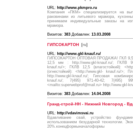
URL:
http://www.pkmpro.ru
Компания «ПКМ» специализируется на вып
раковинами из литьевого мрамора, кухонн
принимаем индивидуальные заказы на изг
мрамора.
Визитов:
383
Добавлен:
13.03.2008
ГИПСОКАРТОН
[
ru
]
URL:
http://www.gkl-knauf.ru/
ГИПСОКАРТОН ОПТОВАЯ ПРОДАЖА! ГКЛ 9,5 мм :
12,5 мм : http://www.gkl-knauf.ru/; ГКЛВ 9,
knauf.ru/>; ГКЛВ 12,5 (влагостойкий): <http
(огнестойкий): <http://www.gkl- knauf.ru/>;
http://www.gkl-knauf.ru/; Гипсовая комбини
knauf.ru/; 7(495) 971-40-42; 7(495) 995
<mailto:superwebprof@mail.ru> http://www.gkl-kn
Визитов:
383
Добавлен:
14.04.2008
Гранд-строй-НН - Нижний Новгород - В
URL:
http://vdavimsvai.ru
Вдавливание свай, устройство фунда
использованием безударной технологии. Эко
20%.конецформыначалоформы