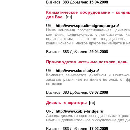
Визитов:
383
Добавлен:
15.04.2008
Климатическое оборудование - кондиц
для Вас.
[
ru
]
URL:
http://www.spb.climatgroup.org.ru/
Наша компания профессиональная, динамич
компания. Кондиционеры, сплит-системы: к
сплит-системы, кассетные кондиционеры, 
кондиционеры и многое другое вы найдете в н
Визитов:
383
Добавлен:
29.04.2008
Производство натяжные потолки, цены
URL:
http://www.sks-study.ru/
Компания занимается дизайном и монтажо
заказать различные натяжные потолки, от ф
потолков
Визитов:
383
Добавлен:
09.07.2008
Дизель генераторы
[
ru
]
URL:
http://www.cable-bridge.ru
Аренда дизель генераторов, дизель электрос
мачты и дополнительное оборудование для ди
Визитов:
383
Добавлен:
17.02.2009