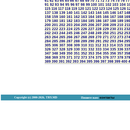
61
62
63
64
65
66
67
68
69
70
71
72
73
74
75
76
77
91
92
93
94
95
96
97
98
99
100
101
102
103
104
1
115
116
117
118
119
120
121
122
123
124
125
126
1
137
138
139
140
141
142
143
144
145
146
147
14
158
159
160
161
162
163
164
165
166
167
168
16
179
180
181
182
183
184
185
186
187
188
189
19
200
201
202
203
204
205
206
207
208
209
210
21
221
222
223
224
225
226
227
228
229
230
231
23
242
243
244
245
246
247
248
249
250
251
252
25
263
264
265
266
267
268
269
270
271
272
273
27
284
285
286
287
288
289
290
291
292
293
294
29
305
306
307
308
309
310
311
312
313
314
315
31
326
327
328
329
330
331
332
333
334
335
336
33
347
348
349
350
351
352
353
354
355
356
357
35
368
369
370
371
372
373
374
375
376
377
378
37
389
390
391
392
393
394
395
396
397
398
399
400
Copyright (с) 2000-2026, TRY.MD
контакты
Пишите нам: