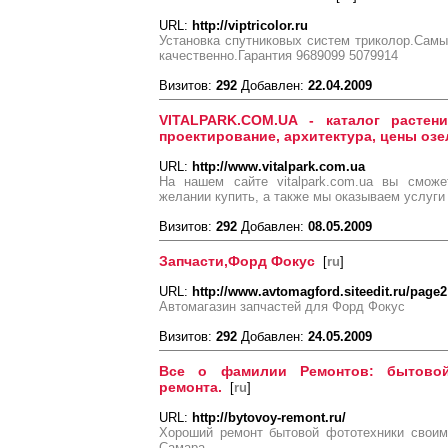
URL:
http://viptricolor.ru
Установка спутниковых систем триколор.Сам
качественно.Гарантия 9689099 5079914
Визитов:
292
Добавлен:
22.04.2009
VITALPARK.COM.UA - каталог растени
проектирование, архитектура, цены оз
URL:
http://www.vitalpark.com.ua
На нашем сайте vitalpark.com.ua вы сможе
желании купить, а также мы оказываем услуг
Визитов:
292
Добавлен:
08.05.2009
Запчасти,Форд Фокус
[
ru
]
URL:
http://www.avtomagford.siteedit.ru/page2
Автомагазин запчастей для Форд Фокус
Визитов:
292
Добавлен:
24.05.2009
Все о фамилии Ремонтов: бытовой
ремонта.
[
ru
]
URL:
http://bytovoy-remont.ru/
Хороший ремонт бытовой фототехники своим
Самара.