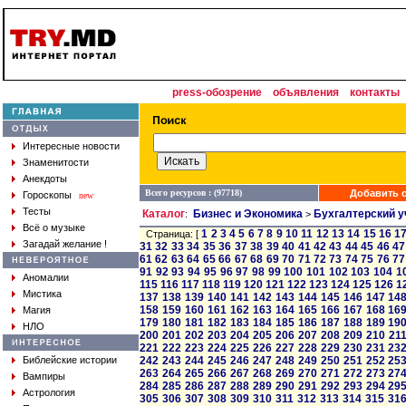
press-обозрение
объявления
контакты
Интересные новости
Знаменитости
Анекдоты
Всего ресурсов : (97718)
Добавить с
Гороскопы
new
Тесты
Каталог
Бизнес и Экономика
Бухгалтерский у
:
>
Всё о музыке
1
2
3
4
5
6
7
8
9
10
11
12
13
14
15
16
1
Страница: [
Загадай желание !
31
32
33
34
35
36
37
38
39
40
41
42
43
44
45
46
47
61
62
63
64
65
66
67
68
69
70
71
72
73
74
75
76
77
91
92
93
94
95
96
97
98
99
100
101
102
103
104
1
Аномалии
115
116
117
118
119
120
121
122
123
124
125
126
1
Мистика
137
138
139
140
141
142
143
144
145
146
147
14
158
159
160
161
162
163
164
165
166
167
168
16
Магия
179
180
181
182
183
184
185
186
187
188
189
19
НЛО
200
201
202
203
204
205
206
207
208
209
210
21
221
222
223
224
225
226
227
228
229
230
231
23
Библейские истории
242
243
244
245
246
247
248
249
250
251
252
25
263
264
265
266
267
268
269
270
271
272
273
27
Вампиры
284
285
286
287
288
289
290
291
292
293
294
29
Астрология
305
306
307
308
309
310
311
312
313
314
315
31