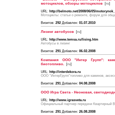
мотоциклов, обзоры мотоциклов
[
ru
]
URL:
http://belmoto.net/2008/06/05/motorynok_
Мотоциклы: статьи о ремонте, форум для общ
Визитов:
292
Добавлен:
01.07.2010
Лизинг автобусов
[
ru
]
URL:
http://www.temsa.ru/lising.htm
Автобусы в лизинг
Визитов:
291
Добавлен:
06.02.2008
Компания ООО "Интер Групп": кам
биотопливо.
[
ru
]
URL:
http://interdekora.ru
ООО "ИнтерГрупп"топливо для каминов, аксес
Визитов:
291
Добавлен:
04.08.2008
ООО Игра Света - Неоновая, светодиод
URL:
http://www.igrasveta.ru
Официальный партнер передачи Квартирный В
Визитов:
291
Добавлен:
26.08.2008