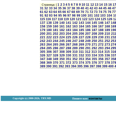
1
2
3
4
5
6
7
8
9
10
11
12
13
14
15
16
1
Страница: [
31
32
33
34
35
36
37
38
39
40
41
42
43
44
45
46
47
61
62
63
64
65
66
67
68
69
70
71
72
73
74
75
76
77
91
92
93
94
95
96
97
98
99
100
101
102
103
104
1
115
116
117
118
119
120
121
122
123
124
125
126
1
137
138
139
140
141
142
143
144
145
146
147
14
158
159
160
161
162
163
164
165
166
167
168
16
179
180
181
182
183
184
185
186
187
188
189
19
200
201
202
203
204
205
206
207
208
209
210
21
221
222
223
224
225
226
227
228
229
230
231
23
242
243
244
245
246
247
248
249
250
251
252
25
263
264
265
266
267
268
269
270
271
272
273
27
284
285
286
287
288
289
290
291
292
293
294
29
305
306
307
308
309
310
311
312
313
314
315
31
326
327
328
329
330
331
332
333
334
335
336
33
347
348
349
350
351
352
353
354
355
356
357
35
368
369
370
371
372
373
374
375
376
377
378
37
389
390
391
392
393
394
395
396
397
398
399
400
Copyright (с) 2000-2026, TRY.MD
контакты
Пишите нам: