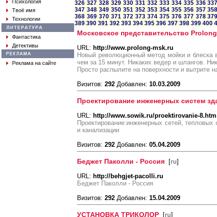
Психология
326
327
328
329
330
331
332
333
334
335
336
33
347
348
349
350
351
352
353
354
355
356
357
35
Твоё имя
368
369
370
371
372
373
374
375
376
377
378
37
Технологии
389
390
391
392
393
394
395
396
397
398
399
400
Московское представительство Prolong
Фантастика
Детективы
URL:
http://www.prolong-msk.ru
Новый революционный метод мойки и блеска 
чем за 15 минут. Никаких ведер и шлангов. Ни
Реклама на сайте
Просто распылите на поверхности и вытрите н
Визитов:
292
Добавлен:
10.03.2009
Проектирование инженерных систем зд
URL:
http://www.sowik.ru/proektirovanie-8.htm
Проектирование:инженерных сетей, тепловых 
и канализации
Визитов:
292
Добавлен:
05.04.2009
Беджет Паколли - Россия
[
ru
]
URL:
http://behgjet-pacolli.ru
Беджет Паколли - Россия
Визитов:
292
Добавлен:
15.04.2009
УСТАНОВКА ТРИКОЛОР
[
ru
]