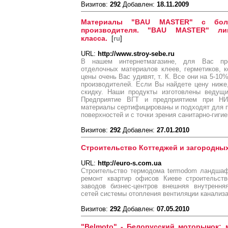
Визитов:
292
Добавлен:
18.11.2009
Материалы "BAU MASTER" с бол
производителя. "BAU MASTER" ли
класса.
[
ru
]
URL:
http://www.stroy-sebe.ru
В нашем интернетмагазине, для Вас пре
отделочных материалов клеев, герметиков, 
цены очень Вас удивят, т. К. Все они на 5-1
производителей. Если Вы найдете цену ниж
скидку. Наши продукты изготовлены ведущ
Предприятие ВГТ и предприятием при Н
материалы сертифицированы и подходят для 
поверхностей и с точки зрения санитарно-гиги
Визитов:
292
Добавлен:
27.01.2010
Строительство Коттеджей и загородны
URL:
http://euro-s.com.ua
Строительство термодома termodom ландшаф
ремонт квартир офисов Киеве строительств
заводов бизнес-центров внешняя внутрення
сетей системы отопления вентиляции канализ
Визитов:
292
Добавлен:
07.05.2010
"Belmoto" - Белорусский моторынок: 