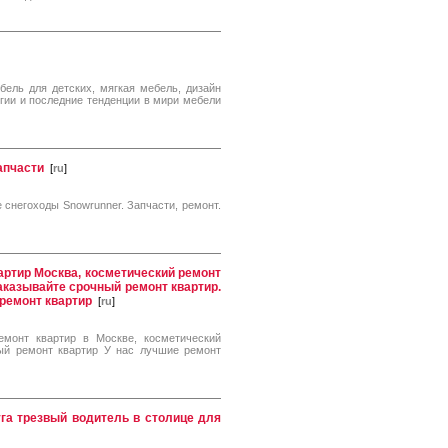
бель для детских, мягкая мебель, дизайн
гии и последние тенденции в мири мебели
апчасти
[
ru
]
е снегоходы Snowrunner. Запчасти, ремонт.
ртир Москва, косметический ремонт
аказывайте срочный ремонт квартир.
 ремонт квартир
[
ru
]
емонт квартир в Москве, косметический
ный ремонт квартир У нас лучшие ремонт
га трезвый водитель в столице для