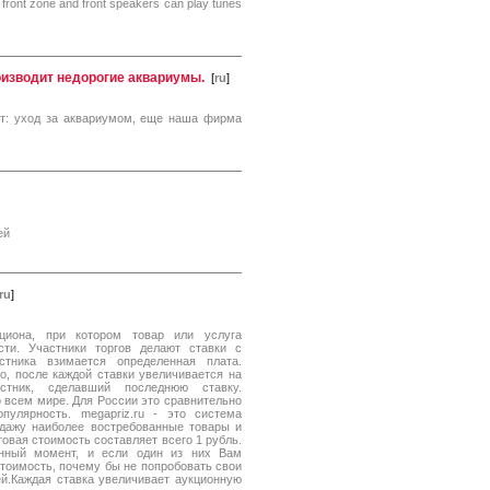
 front zone and front speakers can play tunes
изводит недорогие аквариумы.
[
ru
]
ет: уход за аквариумом, еще наша фирма
ей
ru
]
кциона, при котором товар или услуга
ти. Участники торгов делают ставки с
тника взимается определенная плата.
о, после каждой ставки увеличивается на
стник, сделавший последнюю ставку.
 всем мире. Для России это сравнительно
улярность. megapriz.ru - это система
одажу наиболее востребованные товары и
овая стоимость составляет всего 1 рубль.
нный момент, и если один из них Вам
тоимость, почему бы не попробовать свои
ей.Каждая ставка увеличивает аукционную