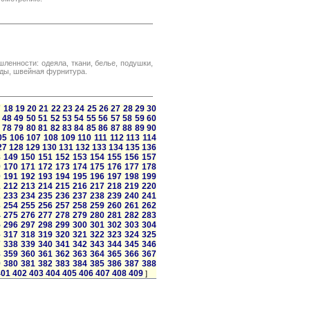
ленности: одеяла, ткани, белье, подушки,
еды, швейная фурнитура.
7
18
19
20
21
22
23
24
25
26
27
28
29
30
48
49
50
51
52
53
54
55
56
57
58
59
60
78
79
80
81
82
83
84
85
86
87
88
89
90
05
106
107
108
109
110
111
112
113
114
27
128
129
130
131
132
133
134
135
136
8
149
150
151
152
153
154
155
156
157
9
170
171
172
173
174
175
176
177
178
0
191
192
193
194
195
196
197
198
199
1
212
213
214
215
216
217
218
219
220
2
233
234
235
236
237
238
239
240
241
3
254
255
256
257
258
259
260
261
262
4
275
276
277
278
279
280
281
282
283
5
296
297
298
299
300
301
302
303
304
6
317
318
319
320
321
322
323
324
325
7
338
339
340
341
342
343
344
345
346
8
359
360
361
362
363
364
365
366
367
9
380
381
382
383
384
385
386
387
388
401
402
403
404
405
406
407
408
409
]