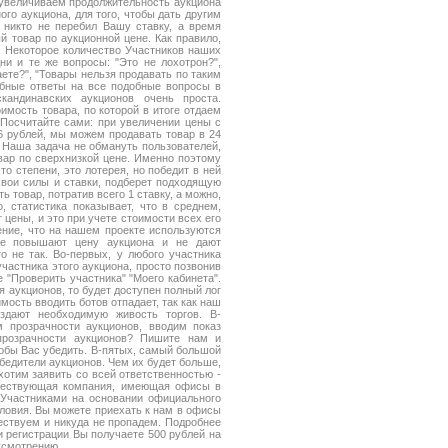
 увеличиваем продолжительность аукциона
ого аукциона, для того, чтобы дать другим
 никто не перебил Вашу ставку, а время
 товар по аукционной цене. Как правило,
. Некоторое количество Участников наших
ни и те же вопросы: "Это не лохотрон?",
ете?", "Товары нельзя продавать по таким
бные ответы на все подобные вопросы в
андинавских аукционов очень проста.
имость товара, по которой в итоге отдаем
. Посчитайте сами: при увеличении цены с
 6 рублей, мы можем продавать товар в 24
". Наша задача не обмануть пользователей,
вар по сверхнизкой цене. Именно поэтому
то степени, это лотерея, но победит в ней
 свои силы и ставки, подберет подходящую
ть товар, потратив всего 1 ставку, а можно,
, статистика показывает, что в среднем,
 цены, и это при учете стоимости всех его
ение, что на нашем проекте используются
рые повышают цену аукциона и не дают
о не так. Во-первых, у любого участника
частника этого аукциона, просто позвонив
 "Проверить участника" "Моего кабинета".
 аукционов, то будет доступен полный лог
мость вводить ботов отпадает, так как наш
здают необходимую живость торгов. В-
 прозрачности аукционов, вводим показ
прозрачности аукционов? Пишите нам и
тобы Вас убедить. В-пятых, самый большой
бедители аукционов. Чем их будет больше,
отим заявить со всей ответственностью -
уществующая компания, имеющая офисы в
Участниками на основании официального
словия. Вы можете приехать к нам в офисы
ествуем и никуда не пропадем. Подробнее
 регистрации Вы получаете 500 рублей на
усмотрению.