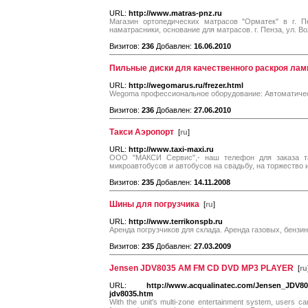
URL:
http://www.matras-pnz.ru
Магазин ортопедических матрасов "Орматек" в г. П
наматрасники, основание для матрасов. г. Пенза, ул. Во
Визитов:
236
Добавлен:
16.06.2010
Пильные диски для качественного раскроя ла
URL:
http://wegomarus.ru/frezer.html
Wegoma профессиональное оборудование: Автоматичес
Визитов:
236
Добавлен:
27.06.2010
Такси Аэропорт
[
ru
]
URL:
http://www.taxi-maxi.ru
ООО "МАКСИ Сервис",- наш телефон для заказа так
микроавтобусов и автобусов на свадьбу, на торжество 
Визитов:
235
Добавлен:
14.11.2008
Шины для погрузчика
[
ru
]
URL:
http://www.terrikonspb.ru
Аренда погрузчиков для склада. Аренда газовых, бензи
Визитов:
235
Добавлен:
27.03.2009
Jensen JDV8035 AM FM CD DVD MP3 PLAYER
[
ru
URL:
http://www.acqualinatec.com/Jensen_JD
jdv8035.htm
With the unit's multi-zone entertainment system, users can