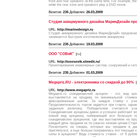
front and rear speakers at the same time. For example, the
while the rear zone and speakers play a DVD movie.
Визитов:
235
Добавлен:
26.03.2009
Студия аквариумного дизайна МаринДизайн про
URL:
http://marinedesign.ru
Студия аквариумного дизайна МаринДизайн предлага
занимается быстрым изготовлением аквариума
Визитов:
235
Добавлен:
19.03.2009
ООО "СОВиК"
[
ru
]
URL:
http://ooosovik.siteedit.ru/
Проектирование инженерных систем, сооружений и сет
Визитов:
235
Добавлен:
01.03.2009
Megapriz.RU - электронника со скидкой до 90%
[
URL:
http://www.megapriz.ru
Megapriz.ru скандинавский аукцион - это вид ау
выставляется на продажу по минимальной стоимос
фиксированным шагом. За каждую ставку с учас
Продолжительность торгов задается при старте, однак
заданную величину. Победителем считается уча
Скандинавские аукционы давно и успешно работают во
новый вид аукциона, набирающий все большую поп
скандинавских аукционов, где мы выставляем на пр
каждый день продаем их по ужасно низким ценам.Старт
Посмотрите на товары, которые мы продаем в да
приглянулся, а еще больше понравилась его текущая с
силы в аукционе? Ведь стоимость ставки - от 6 рубл