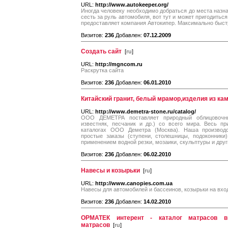
URL:
http://www.autokeeper.org/
Иногда человеку необходимо добраться до места назна
сесть за руль автомобиля, вот тут и может пригодитьс
предоставляет компания Автокипер. Максимально быстр
Визитов:
236
Добавлен:
07.12.2009
Создать сайт
[
ru
]
URL:
http://mgncom.ru
Раскрутка сайта
Визитов:
236
Добавлен:
06.01.2010
Китайский гранит, белый мрамор,изделия из кам
URL:
http://www.demetra-stone.ru/catalog/
ООО ДЕМЕТРА поставляет природный облицовочный
известняк, песчаник и др.) со всего мира. Весь п
каталогах ООО Деметра (Москва). Наша производс
простые заказы (ступени, столешницы, подоконники
применением водной резки, мозаики, скульптуры и дру
Визитов:
236
Добавлен:
06.02.2010
Навесы и козырьки
[
ru
]
URL:
http://www.canopies.com.ua
Навесы для автомобилей и бассеинов, козырьки на вхо
Визитов:
236
Добавлен:
14.02.2010
ОРМАТЕК интерент - каталог матрасов в
матрасов
[
ru
]