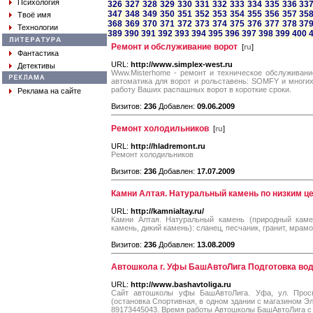
Психология
326
327
328
329
330
331
332
333
334
335
336
33
347
348
349
350
351
352
353
354
355
356
357
35
Твоё имя
368
369
370
371
372
373
374
375
376
377
378
37
Технологии
389
390
391
392
393
394
395
396
397
398
399
400
Ремонт и обслуживание ворот
[
ru
]
Фантастика
URL:
http://www.simplex-west.ru
Детективы
Www.Misterhome - ремонт и техническое обслуживани
автоматика для ворот и рольставень: SOMFY и многи
работу Ваших распашных ворот в короткие сроки.
Реклама на сайте
Визитов:
236
Добавлен:
09.06.2009
Ремонт холодильников
[
ru
]
URL:
http://hladremont.ru
Ремонт холодильников
Визитов:
236
Добавлен:
17.07.2009
Камни Алтая. Натуральный камень по низким ц
URL:
http://kamnialtay.ru/
Камни Алтая. Натуральный камень (природный каме
камень, дикий камень): сланец, песчаник, гранит, мрамо
Визитов:
236
Добавлен:
13.08.2009
Автошкола г. Уфы БашАвтоЛига Подготовка во
URL:
http://www.bashavtoliga.ru
Сайт автошколы уфы БашАвтоЛига. Уфа, ул. Просп
(остановка Спортивная, в одном здании с магазином Э
89173445043. Время работы Автошколы БашАвтоЛига с 9