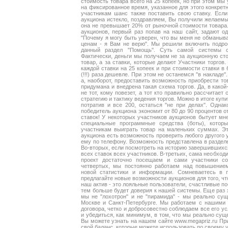
стоимость товара всего на 25 копеек, но при этом мы
на фиксированное время, указанное для этого конкретн
участникам шанс также поставить свою ставку. Если
аукциона истекло, поздравляем, Вы получили желаемый
она не превышает 20% от рыночной стоимости товара
аукционов, первый раз попав на наш сайт, задают од
"Почему я могу быть уверен, что вы меня не обманыва
ценам - я Вам не верю". Мы решили включить подро
данный раздел "Помощь". Суть самой системы ск
Фактически, деньги мы получаем не за аукционную сто
товар, а за ставки, которые делают Участники торгов
каждой ставки на 25 копеек и при стоимости ставки в
(!!!) раза дешевле. При этом не останемся "в накладе
а, наоборот, предоставить возможность приобрести то
придумана и внедрена такая схема торгов. Да, в какой-
не тот, кому повезет, а тот кто правильно рассчитает
стратегию и тактику ведения торгов. Можно в итоге купи
потратив и все 200, остаться "не при делах". Однако
победитель аукциона экономит от 80 до 90 процентов от
ставок! У некоторых участников аукционов бытует мн
специальные программные средства (боты), кото
участникам выиграть товар на маленьких суммах. Эт
аукциона есть возможность проверить любого другого у
ему по телефону. Возможность представлена в разделе
Во-вторых, если посмотреть на историю завершившихся
всех ставок всех участников. В-третьих, сама необходи
проект достаточно посещаем и сами участники со
четвертых, мы постоянно работаем над повышением
новой статистики и информации. Сомневаетесь в 
предлагайте новые возможности аукционов для того, ч
наш актив - это лояльные пользователи, счастливые по
тем больше будет доверия к нашей системы. Еще раз х
мы не "лохотрон" и не "пирамида" - мы реально с
Москве и Санкт-Петербурге. Мы работаем с нашими 
договора, четко и добросовестно соблюдаем все его у
и убедиться, как минимум, в том, что мы реально сущ
Вы можете узнать на нашем сайте www.megapriz.ru При
свой баланс, которые можете использовать по своему 