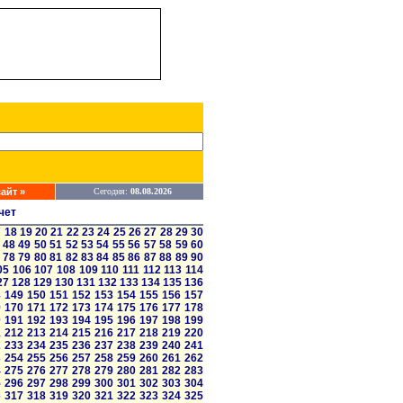
айт »
Сегодня:
08.08.2026
чет
7
18
19
20
21
22
23
24
25
26
27
28
29
30
48
49
50
51
52
53
54
55
56
57
58
59
60
78
79
80
81
82
83
84
85
86
87
88
89
90
05
106
107
108
109
110
111
112
113
114
27
128
129
130
131
132
133
134
135
136
8
149
150
151
152
153
154
155
156
157
9
170
171
172
173
174
175
176
177
178
0
191
192
193
194
195
196
197
198
199
1
212
213
214
215
216
217
218
219
220
2
233
234
235
236
237
238
239
240
241
3
254
255
256
257
258
259
260
261
262
4
275
276
277
278
279
280
281
282
283
5
296
297
298
299
300
301
302
303
304
6
317
318
319
320
321
322
323
324
325