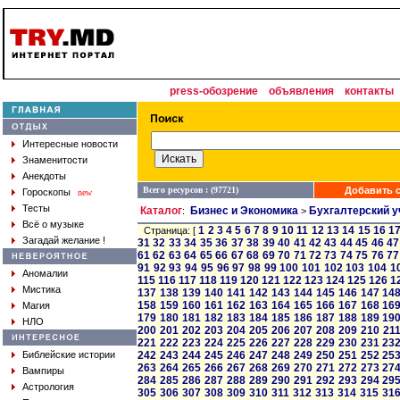
press-обозрение
объявления
контакты
Интересные новости
Знаменитости
Анекдоты
Всего ресурсов : (97721)
Добавить с
Гороскопы
new
Тесты
Каталог
Бизнес и Экономика
Бухгалтерский у
:
>
Всё о музыке
1
2
3
4
5
6
7
8
9
10
11
12
13
14
15
16
1
Страница: [
Загадай желание !
31
32
33
34
35
36
37
38
39
40
41
42
43
44
45
46
47
61
62
63
64
65
66
67
68
69
70
71
72
73
74
75
76
77
91
92
93
94
95
96
97
98
99
100
101
102
103
104
1
Аномалии
115
116
117
118
119
120
121
122
123
124
125
126
1
Мистика
137
138
139
140
141
142
143
144
145
146
147
14
158
159
160
161
162
163
164
165
166
167
168
16
Магия
179
180
181
182
183
184
185
186
187
188
189
19
НЛО
200
201
202
203
204
205
206
207
208
209
210
21
221
222
223
224
225
226
227
228
229
230
231
23
Библейские истории
242
243
244
245
246
247
248
249
250
251
252
25
263
264
265
266
267
268
269
270
271
272
273
27
Вампиры
284
285
286
287
288
289
290
291
292
293
294
29
Астрология
305
306
307
308
309
310
311
312
313
314
315
31