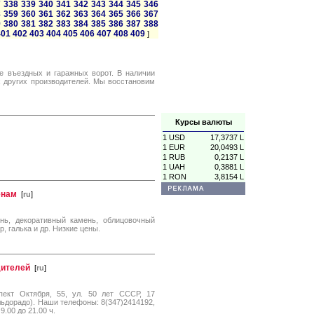
7
338
339
340
341
342
343
344
345
346
8
359
360
361
362
363
364
365
366
367
9
380
381
382
383
384
385
386
387
388
401
402
403
404
405
406
407
408
409
]
е въездных и гаражных ворот. В наличии
х других производителей. Мы восстановим
Курсы валюты
1 USD
17,3737 L
1 EUR
20,0493 L
1 RUB
0,2137 L
1 UAH
0,3881 L
1 RON
3,8154 L
енам
[
ru
]
нь, декоративный камень, облицовочный
р, галька и др. Низкие цены.
дителей
[
ru
]
ект Октября, 55, ул. 50 лет СССР, 17
льдорадо). Наши телефоны: 8(347)2414192,
.00 до 21.00 ч.