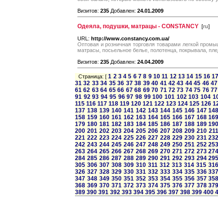
Визитов:
235
Добавлен:
24.01.2009
Одеяла, подушки, матрацы - CONSTANCY
[
ru
]
URL:
http://www.constancy.com.ua/
Оптовая и розничная торговля товарами легкой промыш
матрасы, посьельное белье, полотенца, покрывала, пл
Визитов:
235
Добавлен:
24.04.2009
1
2
3
4
5
6
7
8
9
10
11
12
13
14
15
16
1
Страница: [
31
32
33
34
35
36
37
38
39
40
41
42
43
44
45
46
47
61
62
63
64
65
66
67
68
69
70
71
72
73
74
75
76
77
91
92
93
94
95
96
97
98
99
100
101
102
103
104
1
115
116
117
118
119
120
121
122
123
124
125
126
1
137
138
139
140
141
142
143
144
145
146
147
14
158
159
160
161
162
163
164
165
166
167
168
16
179
180
181
182
183
184
185
186
187
188
189
19
200
201
202
203
204
205
206
207
208
209
210
21
221
222
223
224
225
226
227
228
229
230
231
23
242
243
244
245
246
247
248
249
250
251
252
25
263
264
265
266
267
268
269
270
271
272
273
27
284
285
286
287
288
289
290
291
292
293
294
29
305
306
307
308
309
310
311
312
313
314
315
31
326
327
328
329
330
331
332
333
334
335
336
33
347
348
349
350
351
352
353
354
355
356
357
35
368
369
370
371
372
373
374
375
376
377
378
37
389
390
391
392
393
394
395
396
397
398
399
400