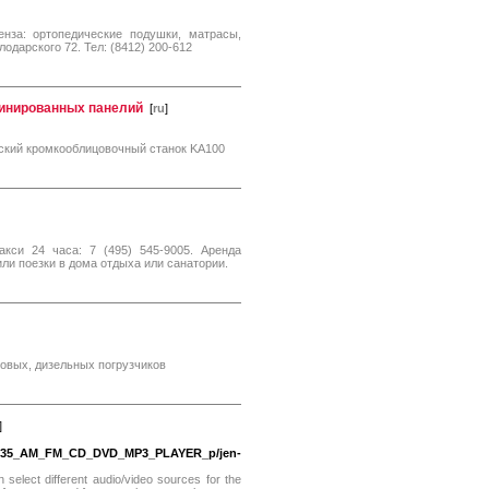
енза: ортопедические подушки, матрасы,
лодарского 72. Тел: (8412) 200-612
минированных панелий
[
ru
]
кий кромкооблицовочный станок KA100
си 24 часа: 7 (495) 545-9005. Аренда
или поезки в дома отдыха или санатории.
новых, дизельных погрузчиков
]
V8035_AM_FM_CD_DVD_MP3_PLAYER_p/jen-
 select different audio/video sources for the