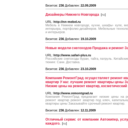
Визитов:
236
Добавлен:
22.09.2009
Дизайнеры Нижнего Новгорода
[
ru
]
URL:
http://nn-mebel.ru
Мебель в Нижнем новгороде, кухни, шкафы- купе, ме
интерьера, портфолио дизайнеров. Мебельные техноло
и интерьеров.
Визитов:
236
Добавлен:
19.10.2009
Новые модели снегоходов Продажа и ремонт З
URL:
http://www.safari-plus.ru
Российские снегоходы буран, тайга, патруль. Китайски
тюнинг. Сани. Доставка.
Визитов:
236
Добавлен:
23.10.2009
Компания РемонтГрад осуществляет ремонт ква
квартир У нас лучшие ремонт квартиры цены З
Низкие цены на ремонт квартир, косметический
URL:
http://www.remontgrad.ru
Компания РемонтГрад предлагает низкие цены на р
ремонт квартир ремонт квартир под ключ, капиталь
квартиры цены Заказывайте срочный ремонт квартир.
Визитов:
236
Добавлен:
12.11.2009
Отличный сервис от компании Автокипер, услу
каждого.
[
ru
]