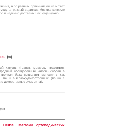
чения, а по разным причинам он не может
я услуга трезвый водитель Москва, которую
о и надежно доставим Вас куда нужно.
ня.
[
ru
]
 камень (гранит, мрамор, травертин,
риродный облицовочный камень собран в
твенная база позволяет выполнять как
), так и высокохудожественные (панно с
гие декоративные элементы).
дом
 Пензе. Магазин ортопедических