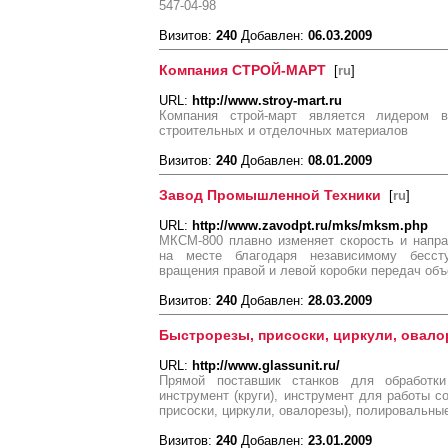
547-04-98
Визитов:
240
Добавлен:
06.03.2009
Компания СТРОЙ-МАРТ
[
ru
]
URL:
http://www.stroy-mart.ru
Компания строй-март является лидером 
строительных и отделочных материалов
Визитов:
240
Добавлен:
08.01.2009
Завод Промышленной Техники
[
ru
]
URL:
http://www.zavodpt.ru/mks/mksm.php
МКСМ-800 плавно изменяет скорость и напра
на месте благодаря независимому бесст
вращения правой и левой коробки передач об
Визитов:
240
Добавлен:
28.03.2009
Быстрорезы, присоски, циркули, овал
URL:
http://www.glassunit.ru/
Прямой поставшик станков для обработк
инструмент (круги), инструмент для работы с
присоски, циркули, овалорезы), полировальные
Визитов:
240
Добавлен:
23.01.2009