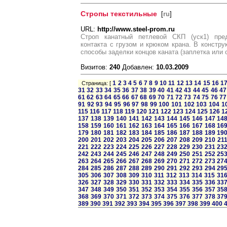
Стропы текстильные
[
ru
]
URL:
http://www.steel-prom.ru
Строп канатный петлевой СКП (уск1) пред
контакта с грузом и крюком крана. В констру
способы заделки концов каната (заплетка или
Визитов:
240
Добавлен:
10.03.2009
1
2
3
4
5
6
7
8
9
10
11
12
13
14
15
16
1
Страница: [
31
32
33
34
35
36
37
38
39
40
41
42
43
44
45
46
47
61
62
63
64
65
66
67
68
69
70
71
72
73
74
75
76
77
91
92
93
94
95
96
97
98
99
100
101
102
103
104
1
115
116
117
118
119
120
121
122
123
124
125
126
1
137
138
139
140
141
142
143
144
145
146
147
14
158
159
160
161
162
163
164
165
166
167
168
16
179
180
181
182
183
184
185
186
187
188
189
19
200
201
202
203
204
205
206
207
208
209
210
21
221
222
223
224
225
226
227
228
229
230
231
23
242
243
244
245
246
247
248
249
250
251
252
25
263
264
265
266
267
268
269
270
271
272
273
27
284
285
286
287
288
289
290
291
292
293
294
29
305
306
307
308
309
310
311
312
313
314
315
31
326
327
328
329
330
331
332
333
334
335
336
33
347
348
349
350
351
352
353
354
355
356
357
35
368
369
370
371
372
373
374
375
376
377
378
37
389
390
391
392
393
394
395
396
397
398
399
400