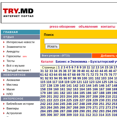
press-обозрение
объявления
контакты
Интересные новости
Знаменитости
Анекдоты
Всего ресурсов : (97721)
Добавить с
Гороскопы
new
Тесты
Каталог
Бизнес и Экономика
Бухгалтерский у
:
>
Всё о музыке
1
2
3
4
5
6
7
8
9
10
11
12
13
14
15
16
1
Страница: [
Загадай желание !
31
32
33
34
35
36
37
38
39
40
41
42
43
44
45
46
47
61
62
63
64
65
66
67
68
69
70
71
72
73
74
75
76
77
91
92
93
94
95
96
97
98
99
100
101
102
103
104
1
Аномалии
115
116
117
118
119
120
121
122
123
124
125
126
1
Мистика
137
138
139
140
141
142
143
144
145
146
147
14
158
159
160
161
162
163
164
165
166
167
168
16
Магия
179
180
181
182
183
184
185
186
187
188
189
19
НЛО
200
201
202
203
204
205
206
207
208
209
210
21
221
222
223
224
225
226
227
228
229
230
231
23
Библейские истории
242
243
244
245
246
247
248
249
250
251
252
25
263
264
265
266
267
268
269
270
271
272
273
27
Вампиры
284
285
286
287
288
289
290
291
292
293
294
29
Астрология
305
306
307
308
309
310
311
312
313
314
315
31