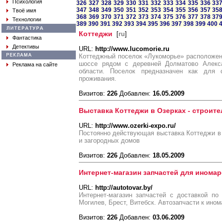
Психология
326
327
328
329
330
331
332
333
334
335
336
33
347
348
349
350
351
352
353
354
355
356
357
35
Твоё имя
368
369
370
371
372
373
374
375
376
377
378
37
Технологии
389
390
391
392
393
394
395
396
397
398
399
400
Коттеджи
[
ru
]
Фантастика
Детективы
URL:
http://www.lucomorie.ru
Коттеджный поселок «Лукоморье» расположен
шоссе рядом с деревней Долматово Алекса
Реклама на сайте
области. Поселок предназначен как для с
проживания.
Визитов:
226
Добавлен:
16.05.2009
Выставка Коттеджи в Озерках - строит
URL:
http://www.ozerki-expo.ru/
Постоянно действующая выставка Коттеджи в 
и загородных домов
Визитов:
226
Добавлен:
18.05.2009
Интернет-магазин запчастей для иномар
URL:
http://autotovar.by/
Интернет-магазин запчастей с доставкой по
Могилев, Брест, Витебск. Автозапчасти к ино
Визитов:
226
Добавлен:
03.06.2009