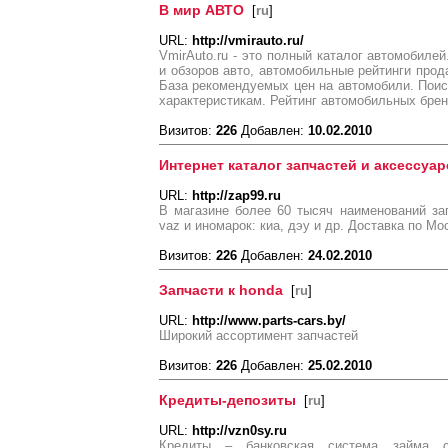
В мир АВТО
[
ru
]
URL:
http://vmirauto.ru/
VmirAuto.ru - это полный каталог автомобиле
и обзоров авто, автомобильные рейтинги прод
База рекомендуемых цен на автомобили. Поис
характеристикам. Рейтинг автомобильных брен
Визитов:
226
Добавлен:
10.02.2010
Интернет каталог запчастей и аксессуа
URL:
http://zap99.ru
В магазине более 60 тысяч наименований за
vaz и иномарок: киа, дэу и др. Доставка по Мо
Визитов:
226
Добавлен:
24.02.2010
Запчасти к honda
[
ru
]
URL:
http://www.parts-cars.by/
Широкий ассортимент запчастей
Визитов:
226
Добавлен:
25.02.2010
Кредиты-депозиты
[
ru
]
URL:
http://vzn0sy.ru
Кредиты – банковская система займа с