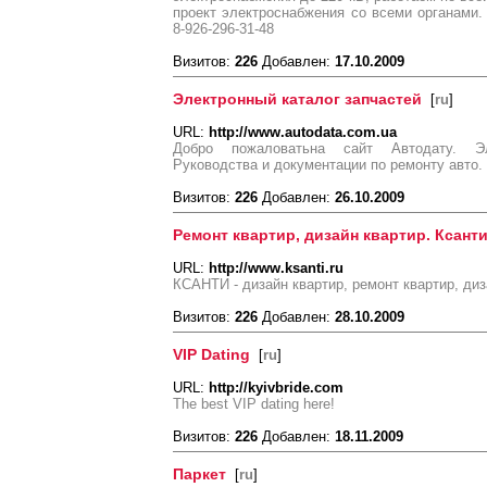
проект электроснабжения со всеми органами. С
8-926-296-31-48
Визитов:
226
Добавлен:
17.10.2009
Электронный каталог запчастей
[
ru
]
URL:
http://www.autodata.com.ua
Добро пожаловатьна сайт Автодату. Эл
Руководства и документации по ремонту авто.
Визитов:
226
Добавлен:
26.10.2009
Ремонт квартир, дизайн квартир. Ксанти
URL:
http://www.ksanti.ru
КСАНТИ - дизайн квартир, ремонт квартир, диз
Визитов:
226
Добавлен:
28.10.2009
VIP Dating
[
ru
]
URL:
http://kyivbride.com
The best VIP dating here!
Визитов:
226
Добавлен:
18.11.2009
Паркет
[
ru
]