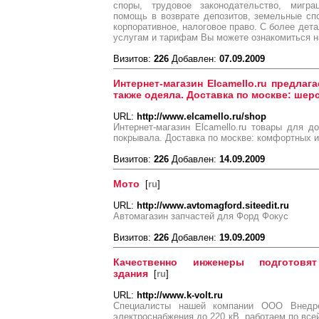
споры, трудовое законодательство, мигра
помощь в возврате депозитов, земельные сп
корпоративное, налоговое право. С более дет
услугам и тарифам Вы можете ознакомиться н
Визитов:
226
Добавлен:
07.09.2009
Интернет-магазин Elcamello.ru предлаг
также одеяла. Доставка по москве: шер
URL:
http://www.elcamello.ru/shop
Интернет-магазин Elcamello.ru товары для д
покрывала. Доставка по москве: комфортных 
Визитов:
226
Добавлен:
14.09.2009
Мото
[
ru
]
URL:
http://www.avtomagford.siteedit.ru
Автомагазин запчастей для Форд Фокус
Визитов:
226
Добавлен:
19.09.2009
Качественно инженеры подготовят
здания
[
ru
]
URL:
http://www.k-volt.ru
Специалисты нашей компании ООО Внедре
электроснабжения до 220 кВ, работаем по все