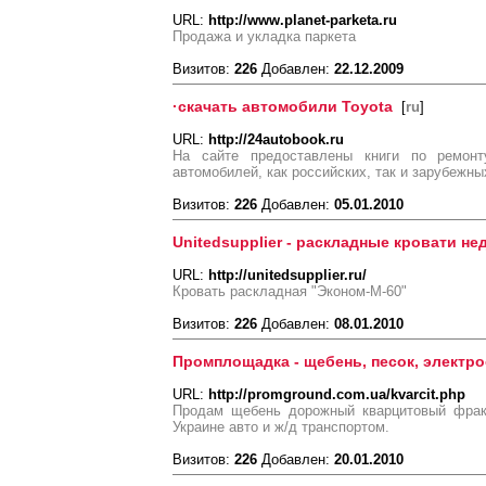
URL:
http://www.planet-parketa.ru
Продажа и укладка паркета
Визитов:
226
Добавлен:
22.12.2009
·скачать автомобили Toyota
[
ru
]
URL:
http://24autobook.ru
На сайте предоставлены книги по ремонт
автомобилей, как российских, так и зарубежны
Визитов:
226
Добавлен:
05.01.2010
Unitedsupplier - раскладные кровати н
URL:
http://unitedsupplier.ru/
Кровать раскладная "Эконом-М-60"
Визитов:
226
Добавлен:
08.01.2010
Промплощадка - щебень, песок, электро
URL:
http://promground.com.ua/kvarcit.php
Продам щебень дорожный кварцитовый фракци
Украине авто и ж/д транспортом.
Визитов:
226
Добавлен:
20.01.2010