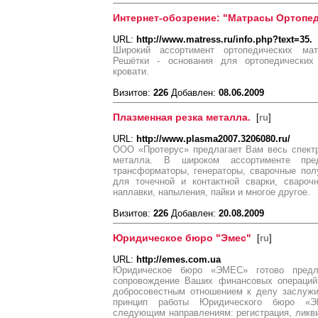
Интернет-обозрение: "Матрасы Ортопе
URL:
http://www.matress.ru/info.php?text=35.
Широкий ассортимент ортопедических мат
Решётки - основания для ортопедических 
кровати.
Визитов:
226
Добавлен:
08.06.2009
Плазменная резка металла.
[
ru
]
URL:
http://www.plasma2007.3206080.ru/
ООО «Протерус» предлагает Вам весь спектр
металла. В широком ассортименте пред
трансформаторы, генераторы, сварочные пол
для точечной и контактной сварки, свароч
наплавки, напыления, пайки и многое другое.
Визитов:
226
Добавлен:
20.08.2009
Юридическое бюро "Эмес"
[
ru
]
URL:
http://emes.com.ua
Юридическое бюро «ЭМЕС» готово предл
сопровождение Ваших финансовых операций
добросовестным отношением к делу заслужи
принцип работы Юридического бюро «Э
следующим направлениям: регистрация, ликви