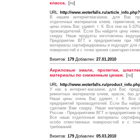
класса.
[
ru
]
URL:
http://www.woterfalls.ru/article_info.php
В нашем интернетмагазине, для Вас пре
отделочных материалов клеев, герметиков, 
цены очень Вас удивят, т. К. Все они на 5-1
производителей. Если Вы найдете цену ниж
скидку. Наши продукты изготовлены ведущ
Предприятие ВГТ и предприятием при Н
материалы сертифицированы и подходят для 
поверхностей и с точки зрения санитарно-гиги
Визитов:
179
Добавлен:
27.01.2010
Акриловые эмали, пропитки, шпатле
материалы по сниженным ценам.
[
ru
]
URL:
http://www.woterfalls.ru/product_info.p
У нас в интернет-магазине, для Вас предс
ремонтных материалов клеев, красок, баз д
Наши цены очень Вас удивят, т. К. Все
предприятий производителей. Если Вы найд
сделаем Вам скидку. Наши материалы изго
России - Предприятием ВГТ и предприятием 
Все наши отделочные материалы сертифиц
особо отвественных поверхностей и с точк
требований.
Визитов:
179
Добавлен:
05.03.2010