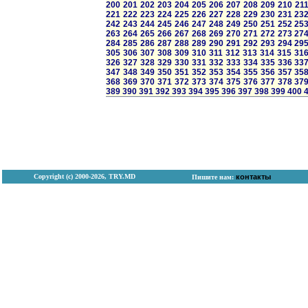
200
201
202
203
204
205
206
207
208
209
210
21
221
222
223
224
225
226
227
228
229
230
231
23
242
243
244
245
246
247
248
249
250
251
252
25
263
264
265
266
267
268
269
270
271
272
273
27
284
285
286
287
288
289
290
291
292
293
294
29
305
306
307
308
309
310
311
312
313
314
315
31
326
327
328
329
330
331
332
333
334
335
336
33
347
348
349
350
351
352
353
354
355
356
357
35
368
369
370
371
372
373
374
375
376
377
378
37
389
390
391
392
393
394
395
396
397
398
399
400
Copyright (с) 2000-2026, TRY.MD
контакты
Пишите нам: