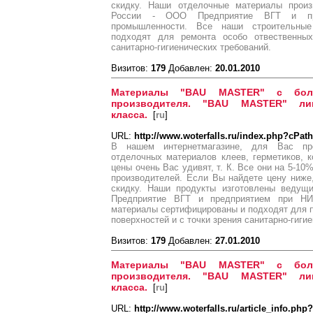
скидку. Наши отделочные материалы прои
России - ООО Предприятие ВГТ и пре
промышленности. Все наши строительны
подходят для ремонта особо отвественных
санитарно-гигиенических требований.
Визитов:
179
Добавлен:
20.01.2010
Материалы "BAU MASTER" с бол
производителя. "BAU MASTER" ли
класса.
[
ru
]
URL:
http://www.woterfalls.ru/index.php?cPat
В нашем интернетмагазине, для Вас пре
отделочных материалов клеев, герметиков, 
цены очень Вас удивят, т. К. Все они на 5-1
производителей. Если Вы найдете цену ниж
скидку. Наши продукты изготовлены ведущ
Предприятие ВГТ и предприятием при Н
материалы сертифицированы и подходят для 
поверхностей и с точки зрения санитарно-гиги
Визитов:
179
Добавлен:
27.01.2010
Материалы "BAU MASTER" с бол
производителя. "BAU MASTER" ли
класса.
[
ru
]
URL:
http://www.woterfalls.ru/article_info.php