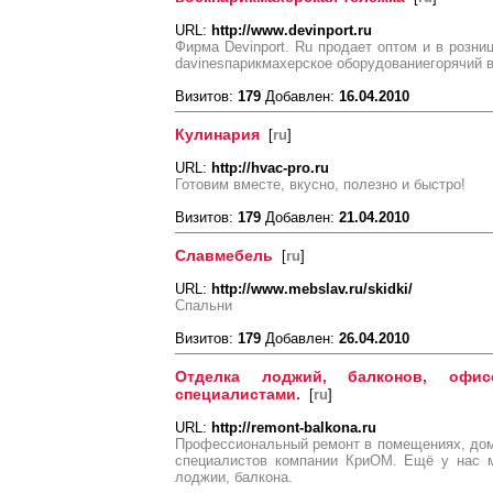
URL:
http://www.devinport.ru
Фирма Devinport. Ru продает оптом и в розни
davinesпарикмахерское оборудованиегорячий 
Визитов:
179
Добавлен:
16.04.2010
Кулинария
[
ru
]
URL:
http://hvac-pro.ru
Готовим вместе, вкусно, полезно и быстро!
Визитов:
179
Добавлен:
21.04.2010
Славмебель
[
ru
]
URL:
http://www.mebslav.ru/skidki/
Спальни
Визитов:
179
Добавлен:
26.04.2010
Отделка лоджий, балконов, оф
специалистами.
[
ru
]
URL:
http://remont-balkona.ru
Профессиональный ремонт в помещениях, дом
специалистов компании КриОМ. Ещё у нас м
лоджии, балкона.