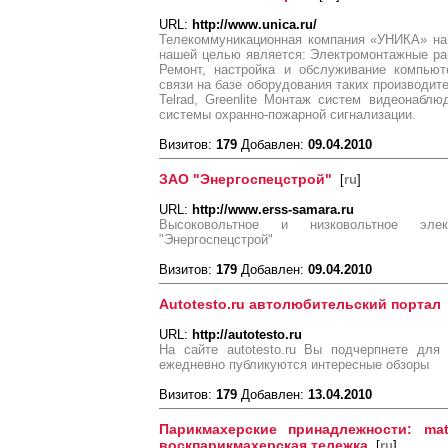
URL:
http://www.unica.ru/
Телекоммуникационная компания «УНИКА» на 
нашей целью является: Электромонтажные ра
Ремонт, настройка и обслуживание компьют
связи на базе оборудования таких производите
Telrad, Greenlite Монтаж систем видеонабл
системы охранно-пожарной сигнализации.
Визитов:
179
Добавлен:
09.04.2010
ЗАО "Энергоспецстрой"
[
ru
]
URL:
http://www.erss-samara.ru
Высоковольтное и низковольтное элек
"Энергоспецстрой"
Визитов:
179
Добавлен:
09.04.2010
Autotesto.ru автолюбительский портал
URL:
http://autotesto.ru
На сайте autotesto.ru Вы подчерпнете для
ежедневно публикуются интересные обзоры
Визитов:
179
Добавлен:
13.04.2010
Парикмахерские принадлежности: mat
воскпарикмахерская тележка
[
ru
]