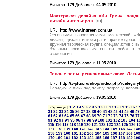
Визитов:
179
Добавлен:
04.05.2010
Мастерская дизайна «Ин Грин»: ландш
дизайн интерьеров
[
ru
]
URL:
http://www.ingreen.com.ua
Основными направлениями мастерской «
дизайн, дизайн интерьера и архитектурное 
дружная творческая группа специалистов с 
большим практическим опытом работ в о
озеленения.
Визитов:
179
Добавлен:
11.05.2010
Теплые полы, ревизионные люки. Летни
URL:
http://z-plus.ru/shop/index.php?categor
Невидимые люки под плитку, покраску, напол
Визитов:
179
Добавлен:
19.05.2010
1
2
3
4
5
6
7
8
9
10
11
12
13
14
15
16
1
Страница: [
31
32
33
34
35
36
37
38
39
40
41
42
43
44
45
46
47
61
62
63
64
65
66
67
68
69
70
71
72
73
74
75
76
77
91
92
93
94
95
96
97
98
99
100
101
102
103
104
1
115
116
117
118
119
120
121
122
123
124
125
126
1
137
138
139
140
141
142
143
144
145
146
147
14
158
159
160
161
162
163
164
165
166
167
168
16
179
180
181
182
183
184
185
186
187
188
189
19