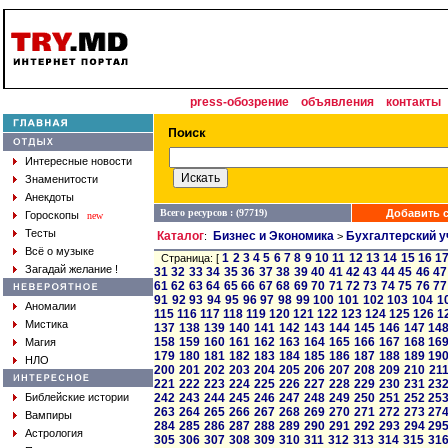
press-обозрение
объявления
контакты
Интересные новости
Знаменитости
Анекдоты
Всего ресурсов : (97719)
Добавить с
Гороскопы
new
Тесты
Каталог
Бизнес и Экономика
Бухгалтерский у
:
>
Всё о музыке
1
2
3
4
5
6
7
8
9
10
11
12
13
14
15
16
1
Страница: [
Загадай желание !
31
32
33
34
35
36
37
38
39
40
41
42
43
44
45
46
47
61
62
63
64
65
66
67
68
69
70
71
72
73
74
75
76
77
91
92
93
94
95
96
97
98
99
100
101
102
103
104
1
Аномалии
115
116
117
118
119
120
121
122
123
124
125
126
1
Мистика
137
138
139
140
141
142
143
144
145
146
147
14
158
159
160
161
162
163
164
165
166
167
168
16
Магия
179
180
181
182
183
184
185
186
187
188
189
19
НЛО
200
201
202
203
204
205
206
207
208
209
210
21
221
222
223
224
225
226
227
228
229
230
231
23
Библейские истории
242
243
244
245
246
247
248
249
250
251
252
25
263
264
265
266
267
268
269
270
271
272
273
27
Вампиры
284
285
286
287
288
289
290
291
292
293
294
29
Астрология
305
306
307
308
309
310
311
312
313
314
315
31