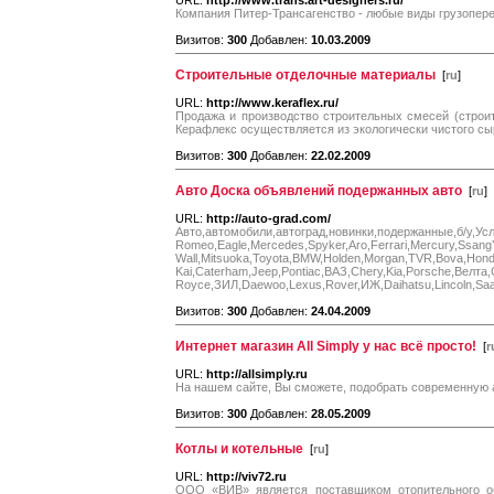
URL:
http://www.trans.art-designers.ru/
Компания Питер-Трансагенство - любые виды грузопере
Визитов:
300
Добавлен:
10.03.2009
Строительные отделочные материалы
[
ru
]
URL:
http://www.keraflex.ru/
Продажа и производство строительных смесей (строи
Керафлекс осуществляется из экологически чистого сыр
Визитов:
300
Добавлен:
22.02.2009
Авто Доска объявлений подержанных авто
[
ru
]
URL:
http://auto-grad.com/
Авто,автомобили,автоград,новинки,подерж
Romeo,Eagle,Mercedes,Spyker,Aro,Ferrari,Mercury,Ssa
Wall,Mitsuoka,Toyota,BMW,Holden,Morgan,TVR,Bova,Honda,Mo
Kai,Caterham,Jeep,Pontiac,ВАЗ,Chery,Kia,Por
Royce,ЗИЛ,Daewoo,Lexus,Rover,ИЖ,Daihatsu,Lincoln,Sa
Визитов:
300
Добавлен:
24.04.2009
Интернет магазин All Simply у нас всё просто!
[
r
URL:
http://allsimply.ru
На нашем сайте, Вы сможете, подобрать современную а
Визитов:
300
Добавлен:
28.05.2009
Котлы и котельные
[
ru
]
URL:
http://viv72.ru
ООО «ВИВ» является поставщиком отопительного об