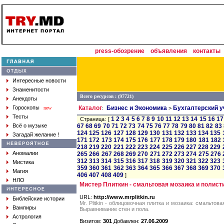
press-обозрение
объявления
контакты
Интересные новости
Знаменитости
Всего ресурсов : (97721)
Анекдоты
Гороскопы
Каталог
Бизнес и Экономика
Бухгалтерский у
new
:
>
Тесты
1
2
3
4
5
6
7
8
9
10
11
12
13
14
15
16
17
Страница: [
Всё о музыке
67
68
69
70
71
72
73
74
75
76
77
78
79
80
81
82
83
124
125
126
127
128
129
130
131
132
133
134
135
Загадай желание !
171
172
173
174
175
176
177
178
179
180
181
182
218
219
220
221
222
223
224
225
226
227
228
229
Аномалии
265
266
267
268
269
270
271
272
273
274
275
276
312
313
314
315
316
317
318
319
320
321
322
323
Мистика
359
360
361
362
363
364
365
366
367
368
369
370
Магия
406
407
408
409
]
НЛО
Мистер Плиткин - смальтовая мозаика и полист
URL:
http://www.mrplitkin.ru
Библейские истории
Mr. Plitkin - облицовочная плитка и мозаика: смальто
Вампиры
Выравнивание стен и пола.
Астрология
Визитов:
301
Добавлен:
27.06.2009