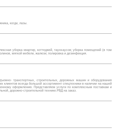
ика, когди, лазы.
лексная уборка квартир, коттеджей, таунхаусов; уборка помещений (в том
ролинов, мягкой мебели, жалюзи; полировка и дезинфекция.
одъемно- транспортных, строительных, дорожных машин и оборудования
их клиентов всегда большой ассортимент спецтехники в наличии на нашей
моженному оформлению. Представляем услуги по комплексным поставкам и
ьной, дорожно-строительной технике.РВД на заказ.