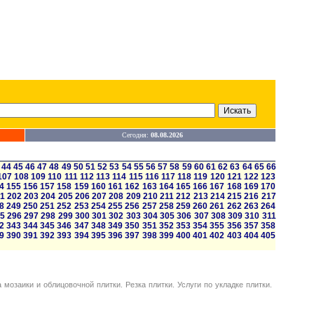
Сегодня:
08.08.2026
44
45
46
47
48
49
50
51
52
53
54
55
56
57
58
59
60
61
62
63
64
65
66
107
108
109
110
111
112
113
114
115
116
117
118
119
120
121
122
123
4
155
156
157
158
159
160
161
162
163
164
165
166
167
168
169
170
1
202
203
204
205
206
207
208
209
210
211
212
213
214
215
216
217
8
249
250
251
252
253
254
255
256
257
258
259
260
261
262
263
264
5
296
297
298
299
300
301
302
303
304
305
306
307
308
309
310
311
2
343
344
345
346
347
348
349
350
351
352
353
354
355
356
357
358
9
390
391
392
393
394
395
396
397
398
399
400
401
402
403
404
405
 мозаики и облицовочной плитки. Резка плитки. Услуги по укладке плитки.