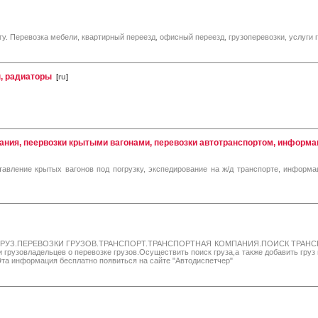
у. Перевозка мебели, квартирный переезд, офисный переезд, грузоперевозки, услуги г
ы, радиаторы
[
ru
]
ния, пеервозки крытыми вагонами, перевозки автотранспортом, информац
тавление крытых вагонов под погрузку, экспедирование на ж/д транспорте, информа
РУЗ.ПЕРЕВОЗКИ ГРУЗОВ.ТРАНСПОРТ.ТРАНСПОРТНАЯ КОМПАНИЯ.ПОИСК ТРАНСПОРТ
грузовладельцев о перевозке грузов.Осуществить поиск груза,а также добавить груз
u.Эта информация бесплатно появиться на сайте "Автодиспетчер"