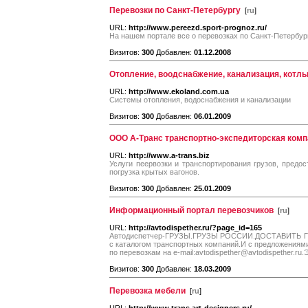
Перевозки по Санкт-Петербургу
[
ru
]
URL:
http://www.pereezd.sport-prognoz.ru/
На нашем портале все о перевозках по Санкт-Петербург
Визитов:
300
Добавлен:
01.12.2008
Отопление, воодснабжение, канализация, котл
URL:
http://www.ekoland.com.ua
Системы отопления, водоснабжения и канализации
Визитов:
300
Добавлен:
06.01.2009
ООО А-Транс транспортно-экспедиторская компа
URL:
http://www.a-trans.biz
Услуги пеервозки и транспортирования грузов, предос
погрузка крытых вагонов.
Визитов:
300
Добавлен:
25.01.2009
Информационный портал перевозчиков
[
ru
]
URL:
http://avtodispether.ru/?page_id=165
Автодиспетчер-ГРУЗЫ.ГРУЗЫ РОССИИ.ДОСТАВИТЬ Г
с каталогом транспортных компаний.И с предложениями 
по перевозкам на e-mail:avtodispether@avtodispether.r
Визитов:
300
Добавлен:
18.03.2009
Перевозка мебели
[
ru
]