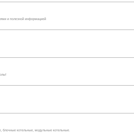
иями и полезной информацией
олы!
е, блочные котельные, модульные котельные.