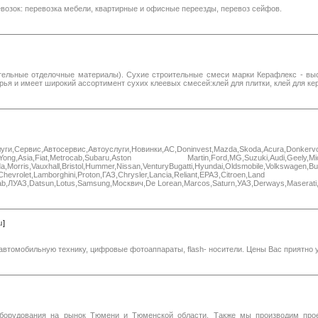
возок: перевозка мебели, квартирные и офисные переезды, перевоз сейфов.
тельные отделочные материалы). Сухие строительные смеси марки Керафлекс - выс
ья и имеет широкий ассортимент сухих клеевых смесей:клей для плитки, клей для кера
анные,б/у,Услуги,Сервис,Автосервис,Автоуслуги,Новинки,AC,Donin
ngYong,Asia,Fiat,Metrocab,Subaru,Aston Martin,Ford,MG,Suzuki,Audi,Geely,Microcar,
rris,Vauxhall,Bristol,Hummer,Nissan,VenturyBugatti,Hyundai,Oldsmobile,Volkswagen,Buick
sche,Велта,Chevrolet,Lamborghini,Proton,ГАЗ,Chrysler,Lancia,Reliant
ab,ЛУАЗ,Datsun,Lotus,Samsung,Москвич,De Lorean,Marcos,Saturn,УАЗ,Derways,Maserati
u
]
втомобильную технику, цифровые фотоаппараты, flash- носители. Цены Вас приятно 
орудования на рынок Тюмени и Тюменской области. Также мы производим проект