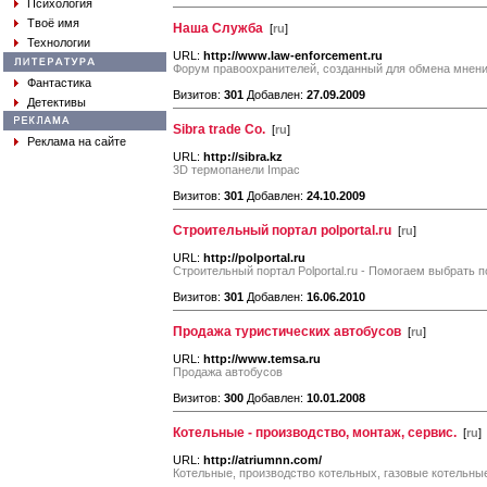
Психология
Твоё имя
Наша Служба
[
ru
]
Технологии
URL:
http://www.law-enforcement.ru
Форум правоохранителей, созданный для обмена мнен
Фантастика
Визитов:
301
Добавлен:
27.09.2009
Детективы
Sibra trade Co.
[
ru
]
Реклама на сайте
URL:
http://sibra.kz
3D термопанели Impac
Визитов:
301
Добавлен:
24.10.2009
Строительный портал polportal.ru
[
ru
]
URL:
http://polportal.ru
Строительный портал Polportal.ru - Помогаем выбрать п
Визитов:
301
Добавлен:
16.06.2010
Продажа туристических автобусов
[
ru
]
URL:
http://www.temsa.ru
Продажа автобусов
Визитов:
300
Добавлен:
10.01.2008
Котельные - производство, монтаж, сервис.
[
ru
]
URL:
http://atriumnn.com/
Котельные, производство котельных, газовые котельны