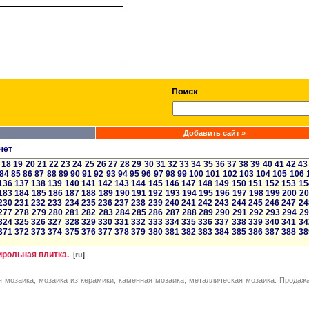
Добавить сайт »
чет
18
19
20
21
22
23
24
25
26
27
28
29
30
31
32
33
34
35
36
37
38
39
40
41
42
43
84
85
86
87
88
89
90
91
92
93
94
95
96
97
98
99
100
101
102
103
104
105
106
136
137
138
139
140
141
142
143
144
145
146
147
148
149
150
151
152
153
15
183
184
185
186
187
188
189
190
191
192
193
194
195
196
197
198
199
200
20
230
231
232
233
234
235
236
237
238
239
240
241
242
243
244
245
246
247
24
277
278
279
280
281
282
283
284
285
286
287
288
289
290
291
292
293
294
29
324
325
326
327
328
329
330
331
332
333
334
335
336
337
338
339
340
341
34
371
372
373
374
375
376
377
378
379
380
381
382
383
384
385
386
387
388
38
ирольная плитка.
[
ru
]
вая мозаика, мозаика из керамики, каменная мозаика, металлическая мозаика. Продажа