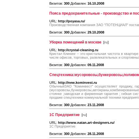
Визитов:
300
Добавлен:
16.10.2008
Пояса предохранительные - производство и по
URL:
http://poyasa.ru/
Производственная компания ЗАО "ПОТЕНЦИАЛ" поставля
Визитов:
300
Добавлен:
29.10.2008
Уборка помещений в москве
[
ru
]
URL:
http://crystal-cleaning.ru
Кристал Клининг – это кристальная чистота в квартир
числе офисов, торговых, развлекательных и спортивных
Визитов:
300
Добавлен:
09.11.2008
Спецтехника:мусоровозы,бункеровозы,поливо
URL:
http://new.kominvest.ru
ОбычныйЗАО "Коминвест" осуществляет продажу, гар
(мусоровозы,бункеровозы,автокраны,комбинированные,в
стоянке ;заводская и фирменная гарантия ; гибкая с
продаже спецтехники коммунальной техники предприяти
Визитов:
300
Добавлен:
23.11.2008
1С Предприятие
[
ru
]
URL:
http://www.natan.art-designers.ru/
1С Предприятие
Визитов:
300
Добавлен:
28.11.2008