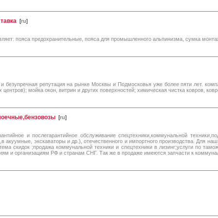
ставка
[
ru
]
ет: пояса предохранительные, пояса для промышленного альпинизма, сумка монтажн
е и безупречная репутация на рынке Москвы и Подмосковья уже более пяти лет. комп
 центров); мойка окон, витрин и других поверхностей; химическая чистка ковров, ков
моечные,бензовозы
[
ru
]
антийное и послегарантийное обслуживание спецтехники,коммунальной техники,п
 акуумные, экскаваторы и др.), отечественного и импортного производства. Для наш
истема скидок ;продажа коммунальной техники и спецтехники в лизинг;услуги по та
ям и организациям РФ и странам СНГ. Так же в продаже имеются запчасти к коммунал