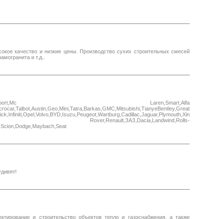
окое качество и низкие цены. Производство сухих строительных смесей
могранита и т.д..
vest,Mazda,Skoda,Acura,Donkervoort,Mc Laren,Smart,Alfa
Talbot,Austin,Geo,Mini,Tatra,Barkas,GMC,Mitsubishi,TianyeBentley,Great
,Infiniti,Opel,Volvo,BYD,Isuzu,Peugeot,Wartburg,Cadillac,Jaguar,Plymouth,Xin
,ЕРАЗ,Citroen,Land Rover,Renault,ЗАЗ,Dacia,Landwind,Rolls-
,Scion,Dodge,Maybach,Seat
удивят!
ирование и строительство объектов тепло и газоснабжения, а также