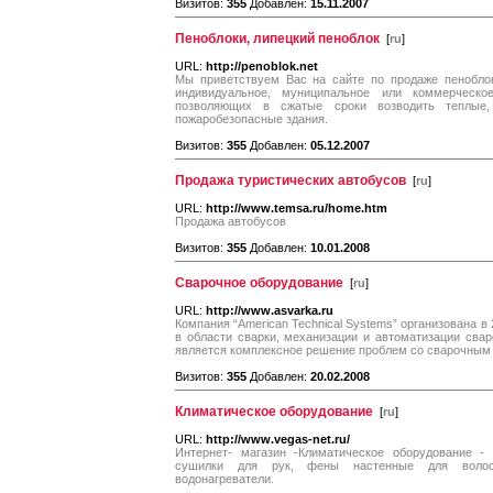
Визитов:
355
Добавлен:
15.11.2007
Пеноблоки, липецкий пеноблок
[
ru
]
URL:
http://penoblok.net
Мы приветствуем Вас на сайте по продаже пеноблок
индивидуальное, муниципальное или коммерческо
позволяющих в сжатые сроки возводить теплые,
пожаробезопасные здания.
Визитов:
355
Добавлен:
05.12.2007
Продажа туристических автобусов
[
ru
]
URL:
http://www.temsa.ru/home.htm
Продажа автобусов
Визитов:
355
Добавлен:
10.01.2008
Сварочное оборудование
[
ru
]
URL:
http://www.asvarka.ru
Компания “American Technical Systems” организована 
в области сварки, механизации и автоматизации сва
является комплексное решение проблем со сварочным
Визитов:
355
Добавлен:
20.02.2008
Климатическое оборудование
[
ru
]
URL:
http://www.vegas-net.ru/
Интернет- магазин -Климатическое оборудование - 
сушилки для рук, фены настенные для волос, 
водонагреватели.