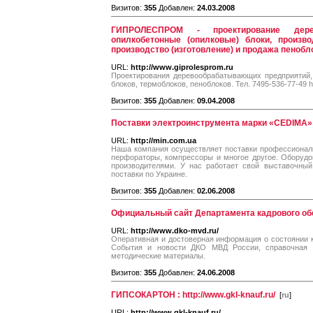
Визитов:
355
Добавлен:
24.03.2008
ГИПРОЛЕСПРОМ - проектирование дерев
опилкобетонные (опилковые) блоки, произво
производство (изготовление) и продажа пенобл
URL:
http://www.giprolesprom.ru
Проектирования деревообрабатывающих предприятий,
блоков, термоблоков, пеноблоков. Тел. 7495-536-77-49 ht
Визитов:
355
Добавлен:
09.04.2008
Поставки электроинструмента марки «CEDIMA»
URL:
http://min.com.ua
Наша компания осуществляет поставки профессиональ
перфораторы, компрессоры и многое другое. Оборуд
производителями. У нас работает свой выставочный
поставки по Украине.
Визитов:
355
Добавлен:
02.06.2008
Официальный сайт Департамента кадрового о
URL:
http://www.dko-mvd.ru/
Оперативная и достоверная информация о состоянии 
События и новости ДКО МВД России, справочная 
методические материалы.
Визитов:
355
Добавлен:
24.06.2008
ГИПСОКАРТОН : http://www.gkl-knauf.ru/
[
ru
]
URL:
http://www.gkl-knauf.ru/