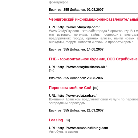
фотографов.
Визитов:
355
Добавлен:
02.08.2007
Черниговский информационно-развлекательный
URL:
http://www.ofmycity.com/
Www.OfMyCity.com - это сайт города Чернигов, где Вы 
его историю, легенды, тайны, совершить виртуа
предприятиях города, органах власти, найти новых др
анекдоты, форум, новости и отлично провести время.
Визитов:
355
Добавлен:
14.08.2007
ГНБ - горизонтальное бурение, ООО Стройбизнес
URL:
http://www.stroybusiness.biz/
Гнб
Визитов:
355
Добавлен:
23.08.2007
Перевозка мебели Спб
[
ru
]
URL:
http://www.edut.spb.ru/
Компания Транском предлагает свои услуги по перево
загородным переездам.
Визитов:
355
Добавлен:
21.09.2007
Leasing
[
ru
]
URL:
http://www.temsa.ru/lising.htm
Автобусы в лизинг