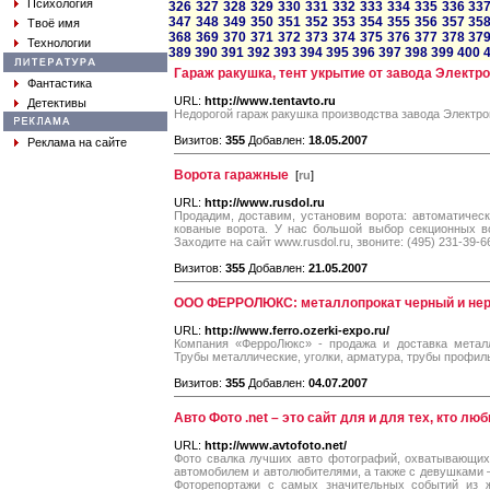
Психология
326
327
328
329
330
331
332
333
334
335
336
33
347
348
349
350
351
352
353
354
355
356
357
35
Твоё имя
368
369
370
371
372
373
374
375
376
377
378
37
Технологии
389
390
391
392
393
394
395
396
397
398
399
400
Гараж ракушка, тент укрытие от завода Электр
Фантастика
URL:
http://www.tentavto.ru
Детективы
Недорогой гараж ракушка производства завода Электр
Визитов:
355
Добавлен:
18.05.2007
Реклама на сайте
Ворота гаражные
[
ru
]
URL:
http://www.rusdol.ru
Продадим, доставим, установим ворота: автоматичес
кованые ворота. У нас большой выбор секционных во
Заходите на сайт www.rusdol.ru, звоните: (495) 231-39-6
Визитов:
355
Добавлен:
21.05.2007
ООО ФЕРРОЛЮКС: металлопрокат черный и не
URL:
http://www.ferro.ozerki-expo.ru/
Компания «ФерроЛюкс» - продажа и доставка металл
Трубы металлические, уголки, арматура, трубы профил
Визитов:
355
Добавлен:
04.07.2007
Авто Фото .net – это сайт для и для тех, кто л
URL:
http://www.avtofoto.net/
Фото свалка лучших авто фотографий, охватывающих
автомобилем и автолюбителями, а также с девушками –
Фоторепортажи с самых значительных событий из ж