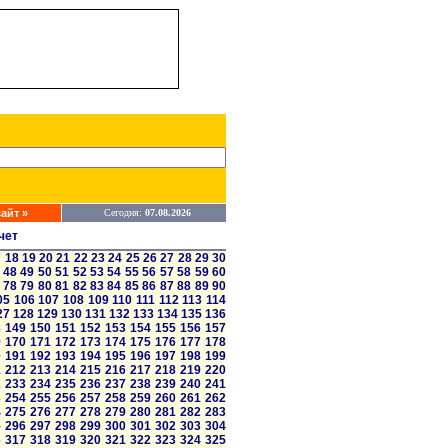
айт »
Сегодня:
07.08.2026
чет
7
18
19
20
21
22
23
24
25
26
27
28
29
30
48
49
50
51
52
53
54
55
56
57
58
59
60
78
79
80
81
82
83
84
85
86
87
88
89
90
05
106
107
108
109
110
111
112
113
114
27
128
129
130
131
132
133
134
135
136
8
149
150
151
152
153
154
155
156
157
9
170
171
172
173
174
175
176
177
178
0
191
192
193
194
195
196
197
198
199
1
212
213
214
215
216
217
218
219
220
2
233
234
235
236
237
238
239
240
241
3
254
255
256
257
258
259
260
261
262
4
275
276
277
278
279
280
281
282
283
5
296
297
298
299
300
301
302
303
304
6
317
318
319
320
321
322
323
324
325