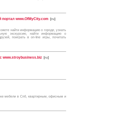
 портал www.OfMyCity.com
[
ru
]
можете найти информацию о городе, узнать
льную экскурсию, найти информацию о
узей, поиграть в on-line игры, почитать
 www.stroybusiness.biz
[
ru
]
зке мебели в Спб, квартирным, офисным и