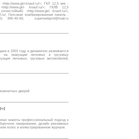
://www.gkl-knauf.ru/>; ГКЛ 12,5 мм :
 <http://www.gkl- knauf.ru/>; ГКЛВ 12,5
(огнестойкий): <http://www.gkl- knauf.ru/>;
uf.ru/; Гипсовая комбинированная панель :
95) 995-40-69; . superwebprof@mail.ru
ана в 2003 году и динамично развивается
я на эвакуации легковых и грузовых
куация легковых, грузовых автомобилей,
жкомнатных дверей
[
ru
]
гинал макеты профессиональный подход к
борочное лакирование, дизайн рекламных
 или полос в иллюстрированном журнале.