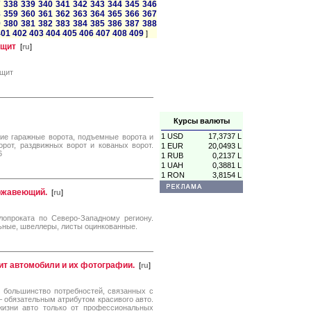
7
338
339
340
341
342
343
344
345
346
8
359
360
361
362
363
364
365
366
367
9
380
381
382
383
384
385
386
387
388
401
402
403
404
405
406
407
408
409
]
ощит
[
ru
]
ощит
Курсы валюты
1 USD
17,3737 L
кие гаражные ворота, подъемные ворота и
рот, раздвижных ворот и кованых ворот.
1 EUR
20,0493 L
6
1 RUB
0,2137 L
1 UAH
0,3881 L
1 RON
3,8154 L
ржавеющий.
[
ru
]
опроката по Северо-Западному региону.
ьные, швеллеры, листы оцинкованные.
юбит автомобили и их фотографии.
[
ru
]
 большинство потребностей, связанных с
 обязательным атрибутом красивого авто.
изни авто только от профессиональных