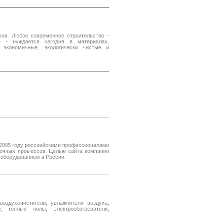
ов. Любое современное строительство -
е - нуждается сегодня в материалах,
 экономичные, экологически чистые и
в 2005 году россиийскими профессионалами
рочных проыессов. Целью сайта компании
 оборудованием в России.
воздухочистители, увлажнители воздуха,
теплые полы, электрообогреватели,