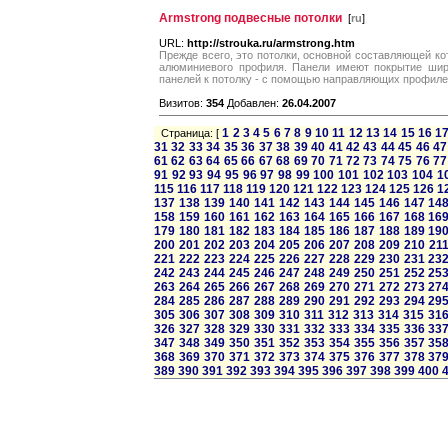
Armstrong подвесные потолки
[
ru
]
URL:
http://strouka.ru/armstrong.htm
Прежде всего, это потолки, основной составляющей ко
алюминиевого профиля. Панели имеют покрытие шир
панелей к потолку - с помощью направляющих профилей
Визитов:
354
Добавлен:
26.04.2007
1
2
3
4
5
6
7
8
9
10
11
12
13
14
15
16
1
Страница: [
31
32
33
34
35
36
37
38
39
40
41
42
43
44
45
46
47
61
62
63
64
65
66
67
68
69
70
71
72
73
74
75
76
77
91
92
93
94
95
96
97
98
99
100
101
102
103
104
1
115
116
117
118
119
120
121
122
123
124
125
126
1
137
138
139
140
141
142
143
144
145
146
147
14
158
159
160
161
162
163
164
165
166
167
168
16
179
180
181
182
183
184
185
186
187
188
189
19
200
201
202
203
204
205
206
207
208
209
210
21
221
222
223
224
225
226
227
228
229
230
231
23
242
243
244
245
246
247
248
249
250
251
252
25
263
264
265
266
267
268
269
270
271
272
273
27
284
285
286
287
288
289
290
291
292
293
294
29
305
306
307
308
309
310
311
312
313
314
315
31
326
327
328
329
330
331
332
333
334
335
336
33
347
348
349
350
351
352
353
354
355
356
357
35
368
369
370
371
372
373
374
375
376
377
378
37
389
390
391
392
393
394
395
396
397
398
399
400