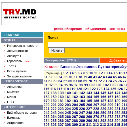
press-обозрение
объявления
контакты
Интересные новости
Знаменитости
Анекдоты
Всего ресурсов : (97721)
Добавить с
Гороскопы
new
Тесты
Каталог
Бизнес и Экономика
Бухгалтерский у
:
>
Всё о музыке
1
2
3
4
5
6
7
8
9
10
11
12
13
14
15
16
1
Страница: [
Загадай желание !
31
32
33
34
35
36
37
38
39
40
41
42
43
44
45
46
47
61
62
63
64
65
66
67
68
69
70
71
72
73
74
75
76
77
91
92
93
94
95
96
97
98
99
100
101
102
103
104
1
Аномалии
115
116
117
118
119
120
121
122
123
124
125
126
1
Мистика
137
138
139
140
141
142
143
144
145
146
147
14
158
159
160
161
162
163
164
165
166
167
168
16
Магия
179
180
181
182
183
184
185
186
187
188
189
19
НЛО
200
201
202
203
204
205
206
207
208
209
210
21
221
222
223
224
225
226
227
228
229
230
231
23
Библейские истории
242
243
244
245
246
247
248
249
250
251
252
25
263
264
265
266
267
268
269
270
271
272
273
27
Вампиры
284
285
286
287
288
289
290
291
292
293
294
29
Астрология
305
306
307
308
309
310
311
312
313
314
315
31