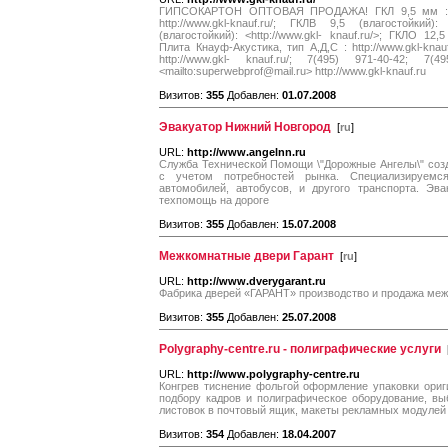
ГИПСОКАРТОН ОПТОВАЯ ПРОДАЖА! ГКЛ 9,5 мм : <http
http://www.gkl-knauf.ru/; ГКЛВ 9,5 (влагостойкий):
(влагостойкий): <http://www.gkl- knauf.ru/>; ГКЛО 12,5 
Плита Кнауф-Акустика, тип А,Д,С : http://www.gkl-kna
http://www.gkl- knauf.ru/; 7(495) 971-40-42; 7(4
<mailto:superwebprof@mail.ru> http://www.gkl-knauf.ru
Визитов:
355
Добавлен:
01.07.2008
Эвакуатор Нижний Новгород
[
ru
]
URL:
http://www.angelnn.ru
Служба Технической Помощи \"Дорожные Ангелы\" созд
с учетом потребностей рынка. Специализируемс
автомобилей, автобусов, и другого транспорта. Эва
техпомощь на дороге
Визитов:
355
Добавлен:
15.07.2008
Межкомнатные двери Гарант
[
ru
]
URL:
http://www.dverygarant.ru
Фабрика дверей «ГАРАНТ» производство и продажа ме
Визитов:
355
Добавлен:
25.07.2008
Polygraphy-centre.ru - полиграфические услуги
URL:
http://www.polygraphy-centre.ru
Конгрев тиснение фольгой оформление упаковки ори
подбору кадров и полиграфическое оборудование, вы
листовок в почтовый ящик, макеты рекламных модулей
Визитов:
354
Добавлен:
18.04.2007