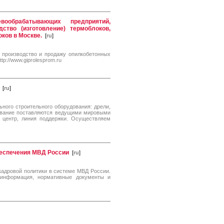
ообрабатывающих предприятий,
дство (изготовление) термоблоков,
оков в Москве.
[
ru
]
 производство и продажу опилкобетонных
tp://www.giprolesprom.ru
[
ru
]
ного строительного оборудования: дрели,
ование поставляются ведущими мировыми
 центр, линия поддержки. Осуществляем
беспечения МВД России
[
ru
]
кадровой политики в системе МВД России.
информация, нормативные документы и