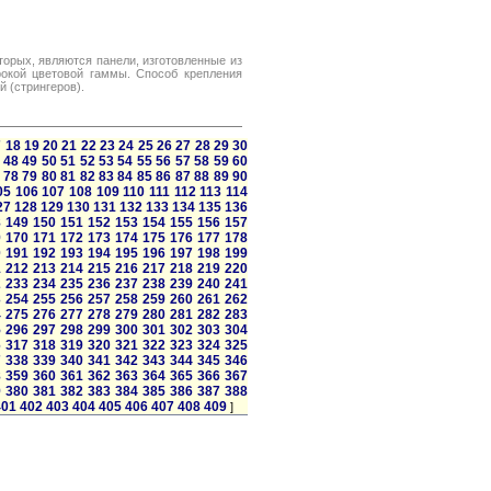
торых, являются панели, изготовленные из
окой цветовой гаммы. Способ крепления
 (стрингеров).
7
18
19
20
21
22
23
24
25
26
27
28
29
30
48
49
50
51
52
53
54
55
56
57
58
59
60
78
79
80
81
82
83
84
85
86
87
88
89
90
05
106
107
108
109
110
111
112
113
114
27
128
129
130
131
132
133
134
135
136
8
149
150
151
152
153
154
155
156
157
9
170
171
172
173
174
175
176
177
178
0
191
192
193
194
195
196
197
198
199
1
212
213
214
215
216
217
218
219
220
2
233
234
235
236
237
238
239
240
241
3
254
255
256
257
258
259
260
261
262
4
275
276
277
278
279
280
281
282
283
5
296
297
298
299
300
301
302
303
304
6
317
318
319
320
321
322
323
324
325
7
338
339
340
341
342
343
344
345
346
8
359
360
361
362
363
364
365
366
367
9
380
381
382
383
384
385
386
387
388
401
402
403
404
405
406
407
408
409
]