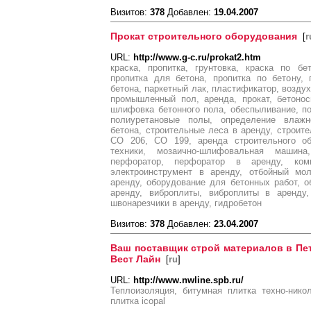
Визитов:
378
Добавлен:
19.04.2007
Прокат строительного оборудования
[
r
URL:
http://www.g-c.ru/prokat2.htm
краска, пропитка, грунтовка, краска по бе
пропитка для бетона, пропитка по бетону, 
бетона, паркетный лак, пластификатор, возду
промышленный пол, аренда, прокат, бетонос
шлифовка бетонного пола, обеспыливание, п
полиуретановые полы, определение влажн
бетона, строительные леса в аренду, строите
СО 206, СО 199, аренда строительного об
техники, мозаично-шлифовальная машина
перфоратор, перфоратор в аренду, ком
электроинструмент в аренду, отбойный мол
аренду, оборудование для бетонных работ, 
аренду, виброплиты, виброплиты в аренду,
швонарезчики в аренду, гидробетон
Визитов:
378
Добавлен:
23.04.2007
Ваш поставщик строй материалов в Пет
Вест Лайн
[
ru
]
URL:
http://www.nwline.spb.ru/
Теплоизоляция, битумная плитка техно-нико
плитка icopal