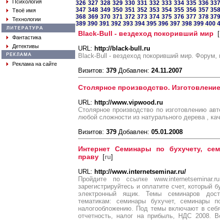
Психология
326
327
328
329
330
331
332
333
334
335
336
33
347
348
349
350
351
352
353
354
355
356
357
35
Твоё имя
368
369
370
371
372
373
374
375
376
377
378
37
Технологии
389
390
391
392
393
394
395
396
397
398
399
400
Black-Bull - вездеход покоривший мир
[
Фантастика
Детективы
URL:
http://black-bull.ru
Black-Bull - вездеход покоривший мир. Форум,
Реклама на сайте
Визитов:
379
Добавлен:
24.11.2007
Столярное производство. Изготовление
URL:
http://www.vipwood.ru
Столярное производство по изготовлению ав
любой сложности из натурального дерева , кач
Визитов:
379
Добавлен:
05.01.2008
Интернет Семинары по бухучету, се
праву
[
ru
]
URL:
http://www.internetseminar.ru/
Пройдите по ссылке www.internetseminar
зарегистрируйтесь и оплатите счет, который 
электронный ящик. Темы семинаров дос
тематикам: семинары бухучет, семинары п
налогообложению. Под темы включают в себ
отчетность, налог на прибыль, НДС 2008. 