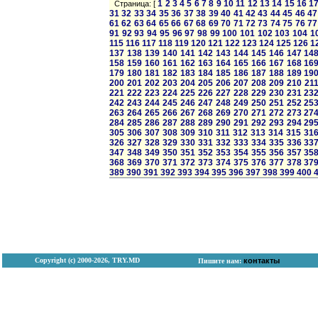
1
2
3
4
5
6
7
8
9
10
11
12
13
14
15
16
1
Страница: [
31
32
33
34
35
36
37
38
39
40
41
42
43
44
45
46
47
61
62
63
64
65
66
67
68
69
70
71
72
73
74
75
76
77
91
92
93
94
95
96
97
98
99
100
101
102
103
104
1
115
116
117
118
119
120
121
122
123
124
125
126
1
137
138
139
140
141
142
143
144
145
146
147
14
158
159
160
161
162
163
164
165
166
167
168
16
179
180
181
182
183
184
185
186
187
188
189
19
200
201
202
203
204
205
206
207
208
209
210
21
221
222
223
224
225
226
227
228
229
230
231
23
242
243
244
245
246
247
248
249
250
251
252
25
263
264
265
266
267
268
269
270
271
272
273
27
284
285
286
287
288
289
290
291
292
293
294
29
305
306
307
308
309
310
311
312
313
314
315
31
326
327
328
329
330
331
332
333
334
335
336
33
347
348
349
350
351
352
353
354
355
356
357
35
368
369
370
371
372
373
374
375
376
377
378
37
389
390
391
392
393
394
395
396
397
398
399
400
Copyright (с) 2000-2026, TRY.MD
контакты
Пишите нам: