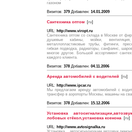
газоном
Визитов:
379
Добавлен:
14.01.2009
Сантехника оптом
[
ru
]
URL:
http://www.viropt.ru
Сантехника оптом со склада в Москве от фир
душевые кабины, мойки, вентиляция, 
металлопластиковые трубы, фитинги, пресс
гибкая подводка, радиаторы, санфаянс, шаро
многое другое. Большой ассортимент санте
каждого клиента.
Визитов:
378
Добавлен:
04.11.2006
Аренда автомобилей с водителей
[
ru
]
URL:
http://www.ipcar.ru
Мы предлагаем аренду автомобилей с водит
трансфер в аэропорты Москвы, машины на сва
Визитов:
378
Добавлен:
15.12.2006
Установка автосигнализации,автоз
лобовых стёкол,установка ксенона
[
ru
]
URL:
http://www.avtosignalka.ru
Установка автосигнализации,автозвук,р