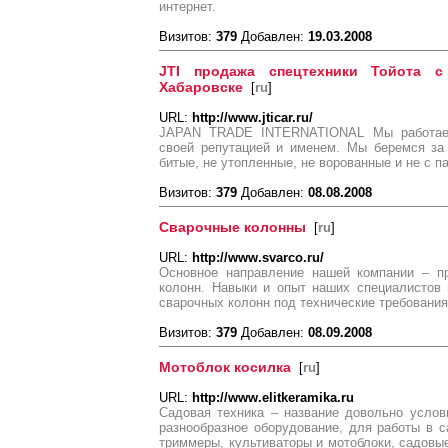
интернет.
Визитов:
379
Добавлен:
19.03.2008
JTI продажа спецтехники Тойота 
Хабаровске
[
ru
]
URL:
http://www.jticar.ru/
JAPAN TRADE INTERNATIONAL Мы работае
своей репутацией и именем. Мы беремся за
битые, не утопленные, не ворованные и не с п
Визитов:
379
Добавлен:
08.08.2008
Сварочные колонны
[
ru
]
URL:
http://www.svarco.ru/
Основное направление нашей компании – пр
колонн. Навыки и опыт наших специалистов 
сварочных колонн под технические требования
Визитов:
379
Добавлен:
08.09.2008
Мотоблок косилка
[
ru
]
URL:
http://www.elitkeramika.ru
Садовая техника – название довольно услов
разнообразное оборудование, для работы в са
триммеры, культиваторы и мотоблоки, садовые