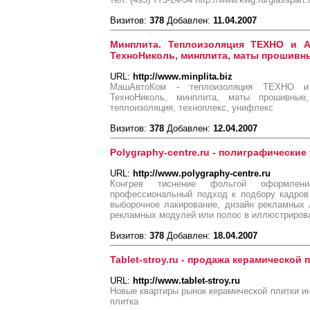
Визитов:
378
Добавлен:
11.04.2007
Минплита. Теплоизоляция ТЕХНО и 
ТехноНиколь, минплита, маты прошивн
URL:
http://www.minplita.biz
МашАвтоКом - теплоизоляция ТЕХНО и
ТехноНиколь, минплита, маты прошивные,
теплоизоляция, техноплекс, унифлекс
Визитов:
378
Добавлен:
12.04.2007
Polygraphy-centre.ru - полиграфические
URL:
http://www.polygraphy-centre.ru
Конгрев тиснение фольгой оформлени
профессиональный подход к подбору кадров
выборочное лакирование, дизайн рекламных 
рекламных модулей или полос в иллюстриров
Визитов:
378
Добавлен:
18.04.2007
Tablet-stroy.ru - продажа керамической 
URL:
http://www.tablet-stroy.ru
Новые квартиры рынок керамической плитки ин
плитка