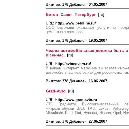
Визитов:
378
Добавлен:
04.05.2007
Бетон- Санкт- Петербург
[
ru
]
URL:
http://www.betoline.ru/
ООО Бетолайн оказывает услуги по продаж
цементного раствора.
Визитов:
378
Добавлен:
19.05.2007
Чехлы автомобильные должны быть и у 
и сейчас.
[
ru
]
URL:
http://avtocovers.ru/
В нашем интернет магазине вы всегда смож
автомобильных чехлов,как для российских так
Визитов:
378
Добавлен:
16.06.2007
Grad-Avto
[
ru
]
URL:
http://www.grad-avto.ru
СТО Град-Авто. Высококачественный р
микроавтобусов ВАЗ, ГАЗ, Lexus, Volkswag
Mitsubishi, Ford, Fiat, Hyundai, Nissan, Opel, Ho
Визитов:
378
Добавлен:
27.06.2007