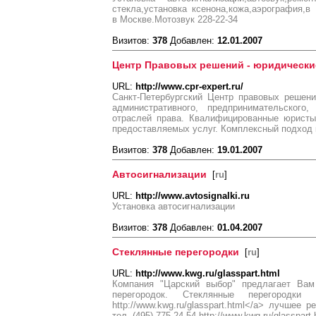
стекла,установка ксенона,кожа,аэрография,в 
в Москве.Мотозвук 228-22-34
Визитов:
378
Добавлен:
12.01.2007
Центр Правовых решений - юридические
URL:
http://www.cpr-expert.ru/
Санкт-Петербургский Центр правовых решени
административного, предпринимательского,
отраслей права. Квалифицированные юристы
предоставляемых услуг. Комплексный подход
Визитов:
378
Добавлен:
19.01.2007
Автосигнализации
[
ru
]
URL:
http://www.avtosignalki.ru
Установка автосигнализации
Визитов:
378
Добавлен:
01.04.2007
Стеклянные перегородки
[
ru
]
URL:
http://www.kwg.ru/glasspart.html
Компания "Царский выбор" предлагает Вам
перегородок. Стеклянные перегородки <a"ht
http://www.kwg.ru/glasspart.html</a> лучшее
тел. (495) 775-24-54 http://www.kwg.ru/glasspart.