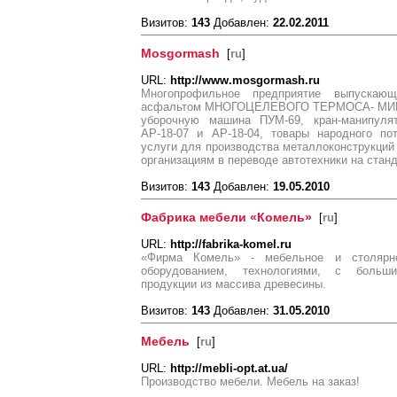
Визитов:
143
Добавлен:
22.02.2011
Mosgormash
[
ru
]
URL:
http://www.mosgormash.ru
Многопрофильное предприятие выпускаю
асфальтом МНОГОЦЕЛЕВОГО ТЕРМОСА- МИКСЕ
уборочную машина ПУМ-69, кран-манипулят
АР-18-07 и АР-18-04, товары народного по
услуги для производства металлоконструкций 
организациям в переводе автотехники на стан
Визитов:
143
Добавлен:
19.05.2010
Фабрика мебели «Комель»
[
ru
]
URL:
http://fabrika-komel.ru
«Фирма Комель» - мебельное и столярн
оборудованием, технологиями, с больш
продукции из массива древесины.
Визитов:
143
Добавлен:
31.05.2010
Мебель
[
ru
]
URL:
http://mebli-opt.at.ua/
Производство мебели. Мебель на заказ!