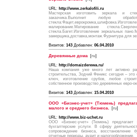
URL:
http://www.zerkalofili.ru
Мастерская изготовить зеркала и ст
заказчика.Выполнит любую обр
стекла:Фацет,еврокромка,шлифовка
малирование.Матирование стекла.Сверл
стекла.Багет.Изготовление зеркальных пано.
замерщика,доставка,монтаж.Фурнитура для зер
Визитов:
143
Добавлен:
06.04.2010
Деревянные дома
[
ru
]
URL:
http://domaizderewa.ru/
Наша компания уже много лет активно раз
строительства, Зодчий Феникс сегодня – это
ключ, изготовление срубов, любое строи
собственное производство деревянных евро-ок
Визитов:
143
Добавлен:
15.04.2010
ООО «Бизнес-учет» (Тюмень) предлага
малого и среднего бизнеса.
[
ru
]
URL:
http://www.biz-uchet.ru
ООО «Бизнес-учет» (Тюмень) предлагает
бухгалтерские услуги. В сферу деятельнос
сопровождение бизнеса, восстановление б
отчетные периоды, аудит и налогообложение.