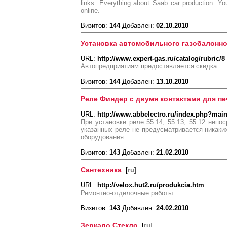
links. Everything about Saab car production. Y
online.
Визитов:
144
Добавлен:
02.10.2010
Установка автомобильного газобалонног
URL:
http://www.expert-gas.ru/catalog/rubric/8
Автопредприятиям предоставляется скидка.
Визитов:
144
Добавлен:
13.10.2010
Реле Финдер с двумя контактами для пе
URL:
http://www.abbelectro.ru/index.php?mai
При установке реле 55.14, 55.13, 55.12 непо
указанных реле не предусматривается никаки
оборудования.
Визитов:
143
Добавлен:
21.02.2010
Сантехника
[
ru
]
URL:
http://velox.hut2.ru/produkcia.htm
Ремонтно-отделочные работы
Визитов:
143
Добавлен:
24.02.2010
Зеркало Стекло
[
ru
]