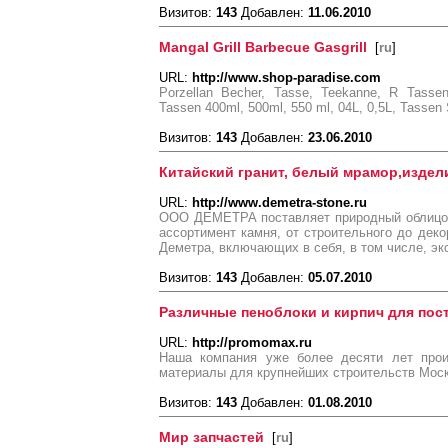
Визитов:
143
Добавлен:
11.06.2010
Mangal Grill Barbecue Gasgrill
[
ru
]
URL:
http://www.shop-paradise.com
Porzellan Becher, Tasse, Teekanne, R Tassen
Tassen 400ml, 500ml, 550 ml, 04L, 0,5L, Tassen 
Визитов:
143
Добавлен:
23.06.2010
Китайский гранит, белый мрамор,издели
URL:
http://www.demetra-stone.ru
ООО ДЕМЕТРА поставляет природный облицов
ассортимент камня, от строительного до деко
Деметра, включающих в себя, в том числе, э
Визитов:
143
Добавлен:
05.07.2010
Различные пеноблоки и кирпич для пос
URL:
http://promomax.ru
Наша компания уже более десяти лет прои
материалы для крупнейших строительств Моск
Визитов:
143
Добавлен:
01.08.2010
Мир запчастей
[
ru
]