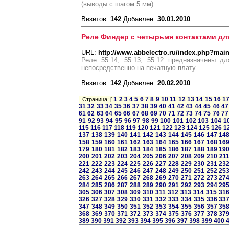
(выводы с шагом 5 мм)
Визитов:
142
Добавлен:
30.01.2010
Реле Финдер с четырьмя контактами дл
URL:
http://www.abbelectro.ru/index.php?mai
Реле 55.14, 55.13, 55.12 предназначены д
непосредственно на печатную плату.
Визитов:
142
Добавлен:
20.02.2010
1
2
3
4
5
6
7
8
9
10
11
12
13
14
15
16
1
Страница: [
31
32
33
34
35
36
37
38
39
40
41
42
43
44
45
46
47
61
62
63
64
65
66
67
68
69
70
71
72
73
74
75
76
77
91
92
93
94
95
96
97
98
99
100
101
102
103
104
1
115
116
117
118
119
120
121
122
123
124
125
126
1
137
138
139
140
141
142
143
144
145
146
147
14
158
159
160
161
162
163
164
165
166
167
168
16
179
180
181
182
183
184
185
186
187
188
189
19
200
201
202
203
204
205
206
207
208
209
210
21
221
222
223
224
225
226
227
228
229
230
231
23
242
243
244
245
246
247
248
249
250
251
252
25
263
264
265
266
267
268
269
270
271
272
273
27
284
285
286
287
288
289
290
291
292
293
294
29
305
306
307
308
309
310
311
312
313
314
315
31
326
327
328
329
330
331
332
333
334
335
336
33
347
348
349
350
351
352
353
354
355
356
357
35
368
369
370
371
372
373
374
375
376
377
378
37
389
390
391
392
393
394
395
396
397
398
399
400