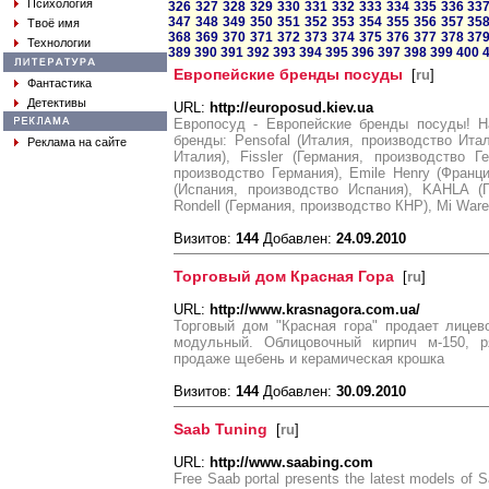
Психология
326
327
328
329
330
331
332
333
334
335
336
33
347
348
349
350
351
352
353
354
355
356
357
35
Твоё имя
368
369
370
371
372
373
374
375
376
377
378
37
Технологии
389
390
391
392
393
394
395
396
397
398
399
400
Европейские бренды посуды
[
ru
]
Фантастика
Детективы
URL:
http://europosud.kiev.ua
Европосуд - Европейские бренды посуды! 
бренды: Pensofal (Италия, производство Ита
Реклама на сайте
Италия), Fissler (Германия, производство Ге
производство Германия), Emile Henry (Франци
(Испания, производство Испания), KAHLA (Г
Rondell (Германия, производство КНР), Mi Ware
Визитов:
144
Добавлен:
24.09.2010
Торговый дом Красная Гора
[
ru
]
URL:
http://www.krasnagora.com.ua/
Торговый дом "Красная гора" продает лицев
модульный. Облицовочный кирпич м-150, р
продаже щебень и керамическая крошка
Визитов:
144
Добавлен:
30.09.2010
Saab Tuning
[
ru
]
URL:
http://www.saabing.com
Free Saab portal presents the latest models of Sa