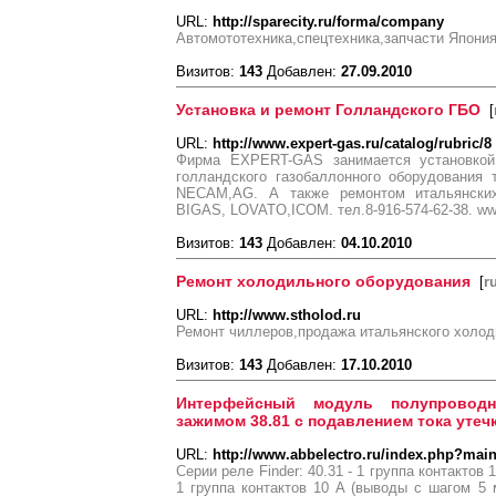
URL:
http://sparecity.ru/forma/company
Автомототехника,спецтехника,запчасти Япони
Визитов:
143
Добавлен:
27.09.2010
Установка и ремонт Голландского ГБО
[
URL:
http://www.expert-gas.ru/catalog/rubric/8
Фирма EXPERT-GAS занимается установкой
голландского газобаллонного оборудования
NECAM,AG. А также ремонтом итальянск
BIGAS, LOVATO,ICOM. тел.8-916-574-62-38. www
Визитов:
143
Добавлен:
04.10.2010
Ремонт холодильного оборудования
[
r
URL:
http://www.stholod.ru
Ремонт чиллеров,продажа итальянского холод
Визитов:
143
Добавлен:
17.10.2010
Интерфейсный модуль полупровод
зажимом 38.81 с подавлением тока утеч
URL:
http://www.abbelectro.ru/index.php?mai
Серии реле Finder: 40.31 - 1 группа контактов 
1 группа контактов 10 A (выводы с шагом 5 м