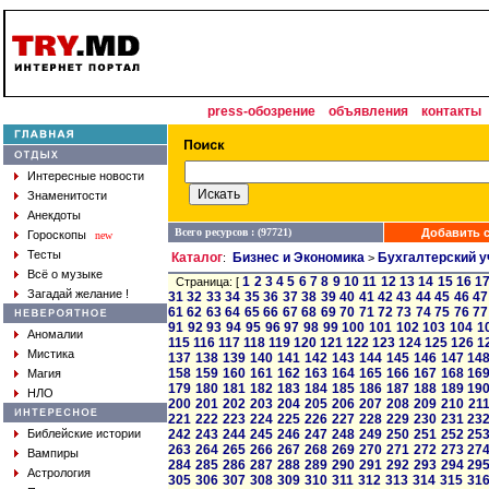
press-обозрение
объявления
контакты
Интересные новости
Знаменитости
Анекдоты
Всего ресурсов : (97721)
Добавить с
Гороскопы
new
Тесты
Каталог
Бизнес и Экономика
Бухгалтерский у
:
>
Всё о музыке
1
2
3
4
5
6
7
8
9
10
11
12
13
14
15
16
1
Страница: [
Загадай желание !
31
32
33
34
35
36
37
38
39
40
41
42
43
44
45
46
47
61
62
63
64
65
66
67
68
69
70
71
72
73
74
75
76
77
91
92
93
94
95
96
97
98
99
100
101
102
103
104
1
Аномалии
115
116
117
118
119
120
121
122
123
124
125
126
1
Мистика
137
138
139
140
141
142
143
144
145
146
147
14
158
159
160
161
162
163
164
165
166
167
168
16
Магия
179
180
181
182
183
184
185
186
187
188
189
19
НЛО
200
201
202
203
204
205
206
207
208
209
210
21
221
222
223
224
225
226
227
228
229
230
231
23
Библейские истории
242
243
244
245
246
247
248
249
250
251
252
25
263
264
265
266
267
268
269
270
271
272
273
27
Вампиры
284
285
286
287
288
289
290
291
292
293
294
29
Астрология
305
306
307
308
309
310
311
312
313
314
315
31