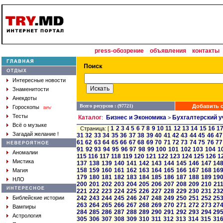
press-обозрение
объявления
контакты
Интересные новости
Знаменитости
Анекдоты
Всего ресурсов : (97721)
Добавить с
Гороскопы
new
Тесты
Каталог
Бизнес и Экономика
Бухгалтерский у
:
>
Всё о музыке
1
2
3
4
5
6
7
8
9
10
11
12
13
14
15
16
1
Страница: [
Загадай желание !
31
32
33
34
35
36
37
38
39
40
41
42
43
44
45
46
47
61
62
63
64
65
66
67
68
69
70
71
72
73
74
75
76
77
91
92
93
94
95
96
97
98
99
100
101
102
103
104
1
Аномалии
115
116
117
118
119
120
121
122
123
124
125
126
1
Мистика
137
138
139
140
141
142
143
144
145
146
147
14
158
159
160
161
162
163
164
165
166
167
168
16
Магия
179
180
181
182
183
184
185
186
187
188
189
19
НЛО
200
201
202
203
204
205
206
207
208
209
210
21
221
222
223
224
225
226
227
228
229
230
231
23
Библейские истории
242
243
244
245
246
247
248
249
250
251
252
25
263
264
265
266
267
268
269
270
271
272
273
27
Вампиры
284
285
286
287
288
289
290
291
292
293
294
29
Астрология
305
306
307
308
309
310
311
312
313
314
315
31