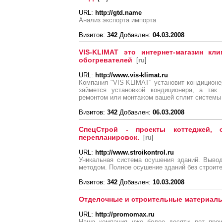
URL:
http://gtd.name
Анализ экспорта импорта
Визитов:
342
Добавлен:
04.03.2008
VIS-KLIMAT это интернет-магазин кл
обогревателей
[
ru
]
URL:
http://www.vis-klimat.ru
Компания "VIS-KLIMAT" установит кондицион
займется установкой кондиционера, а так
ремонтом или монтажом вашей сплит системы
Визитов:
342
Добавлен:
06.03.2008
СпецСтрой - проекты коттеджей, с
перепланировок.
[
ru
]
URL:
http://www.stroikontrol.ru
Уникальная система осушения зданий. Выво
методом. Полное осушение зданий без строит
Визитов:
342
Добавлен:
10.03.2008
Отделочные и строительные материалы
URL:
http://promomax.ru
Наша компания уже более десяти лет прои