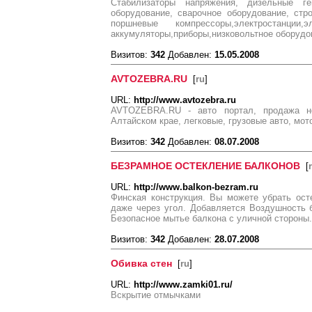
Cтабилизаторы напряжения, дизельные ген
оборудование, сварочное оборудование, стр
поршневые компрессоры,электростанции,эле
аккумуляторы,приборы,низковольтное оборудо
Визитов:
342
Добавлен:
15.05.2008
AVTOZEBRA.RU
[
ru
]
URL:
http://www.avtozebra.ru
AVTOZEBRA.RU - авто портал, продажа н
Алтайском крае, легковые, грузовые авто, мот
Визитов:
342
Добавлен:
08.07.2008
БЕЗРАМНОЕ ОСТЕКЛЕНИЕ БАЛКОНОВ
[
URL:
http://www.balkon-bezram.ru
Финская конструкция. Вы можете убрать ост
даже через угол. Добавляется Воздушность 
Безопасное мытье балкона с уличной стороны. 
Визитов:
342
Добавлен:
28.07.2008
Обивка стен
[
ru
]
URL:
http://www.zamki01.ru/
Вскрытие отмычками