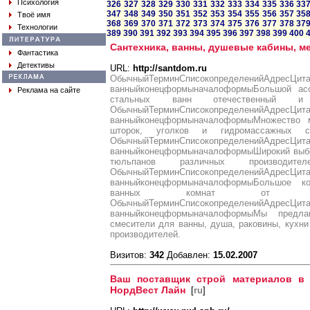
Психология
326
327
328
329
330
331
332
333
334
335
336
33
347
348
349
350
351
352
353
354
355
356
357
35
Твоё имя
368
369
370
371
372
373
374
375
376
377
378
37
Технологии
389
390
391
392
393
394
395
396
397
398
399
400
Сантехника, ванны, душевые кабины, м
Фантастика
Детективы
URL:
http://santdom.ru
ОбычныйТерминСписокопределенийАдресЦит
ванныйконецформыначалоформыБольшой асс
Реклама на сайте
стальных ванн отечественный и и
ОбычныйТерминСписокопределенийАдресЦит
ванныйконецформыначалоформыМножество 
шторок, уголков и гидромассажных ст
ОбычныйТерминСписокопределенийАдресЦит
ванныйконецформыначалоформыШирокий выбор
тюльпанов различных производи
ОбычныйТерминСписокопределенийАдресЦит
ванныйконецформыначалоформыБольшое к
ванных комнат от лучши
ОбычныйТерминСписокопределенийАдресЦит
ванныйконецформыначалоформыМы предла
смесители для ванны, душа, раковины, кухни
производителей.
Визитов:
342
Добавлен:
15.02.2007
Ваш поставщик строй материалов в 
НордВест Лайн
[
ru
]