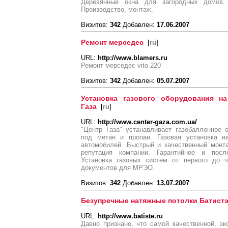
Деревянные окна для загородных домов, 
Производство, монтаж.
Визитов:
342
Добавлен:
17.06.2007
Ремонт мерседес
[
ru
]
URL:
http://www.blamers.ru
Ремонт мерседес vito 220
Визитов:
342
Добавлен:
05.07.2007
Установка газового оборудования на
Газа
[
ru
]
URL:
http://www.center-gaza.com.ua/
"Центр Газа" устанавливает газобаллонное 
под метан и пропан. Газовая установка н
автомобилей. Быстрый и качественный монта
репутация компании. Гарантийное и посл
Установка газовых систем от первого до ч
документов для МРЭО.
Визитов:
342
Добавлен:
13.07.2007
Безупречные натяжные потолки Батистэ
URL:
http://www.batiste.ru
Давно признано, что самой качественной, э