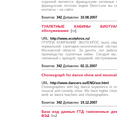
отделкой являются французские натяжные п
французские потолки марки Demi-Lune вы с
контакты – на сайте
Визитов:
342
Добавлен:
10.08.2007
ТУАЛЕТНЫЕ КАБИНЫ БИОТУА
обслуживание
[
ru
]
URL:
http://www.ecotehros.ru/
ГРУППА КОМПАНИЙ ЭКОТЕХРОС была образо
нормальной санитарно-экологической обста
Московской области. За десять лет работ
производству туалетных кабин. Сегодня мы
связанный с арендой, продажей, обслуживани
Визитов:
342
Добавлен:
02.11.2007
Choreograph for dance show and musical
URL:
http://www.dancers.su/ENG/xor.html
Choreographers with big dance experience in ma
musical and comedy show. We have higher choreo
work as dance teachers and choreographers.
Визитов:
342
Добавлен:
19.12.2007
База вэд данные ГТД таможенные дек
ВЭД
[
ru
]