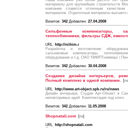
материалы для крупнейших строительств Мос
компании славится отличным качеством
материалов. Отделочные материалы высшего 
Визитов:
342
Добавлен:
27.04.2008
Сильфонные компенсаторы, сал
теплообменники, фильтры СДЖ, емкостн
URL:
http://niihim.r
Разработка и изготовление оборудован
сальниковые компенсаторы, теплообмен
оборудование и.т.д. ОАО 'НИИПТхиммаш' г.Пен
Визитов:
342
Добавлен:
30.04.2008
Создание дизайна интерьеров, ремон
Полный комплекс в одной компании.
[
ru
URL:
http://www.art-object.spb.ru/ru/news
Дизайн интерьера. Студия Арт-Объект в Са
неповторимых идей. Комплектация под ключ.
Визитов:
342
Добавлен:
11.05.2008
Shopnatali.com
[
ru
]
URL:
http://shopnatali.com