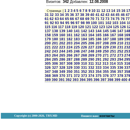
Визитов:
342
Добавлен:
12.08.2008
1
2
3
4
5
6
7
8
9
10
11
12
13
14
15
16
1
Страница: [
31
32
33
34
35
36
37
38
39
40
41
42
43
44
45
46
47
61
62
63
64
65
66
67
68
69
70
71
72
73
74
75
76
77
91
92
93
94
95
96
97
98
99
100
101
102
103
104
1
115
116
117
118
119
120
121
122
123
124
125
126
1
137
138
139
140
141
142
143
144
145
146
147
14
158
159
160
161
162
163
164
165
166
167
168
16
179
180
181
182
183
184
185
186
187
188
189
19
200
201
202
203
204
205
206
207
208
209
210
21
221
222
223
224
225
226
227
228
229
230
231
23
242
243
244
245
246
247
248
249
250
251
252
25
263
264
265
266
267
268
269
270
271
272
273
27
284
285
286
287
288
289
290
291
292
293
294
29
305
306
307
308
309
310
311
312
313
314
315
31
326
327
328
329
330
331
332
333
334
335
336
33
347
348
349
350
351
352
353
354
355
356
357
35
368
369
370
371
372
373
374
375
376
377
378
37
389
390
391
392
393
394
395
396
397
398
399
400
Copyright (с) 2000-2026, TRY.MD
контакты
Пишите нам: