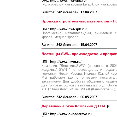
URL:
http://www.nwl-spb.ru/
Iko, icopal, мягкая кровля kerabit, мягкая кровл
Визитов:
342
Добавлен:
13.04.2007
Продажа строительных материалов - Н
URL:
http://www.nwl-spb.ru/
Профнастил, металлосайдинг, виниловый с
кровля, медная кровля
Визитов:
342
Добавлен:
15.04.2007
Лестницы SWN- производство и продаж
URL:
http://www.lswn.ru/
Компания "ЛестницыSWN" (основана в 2004
холдинга" SWN " по производству и продаж
Германии, Чехии, России, Италии, Южной Коре
Мы работаем как с оптовыми покупател
заказчиками Для удобства общения с нашим
два торговых офиса с выставками: o ул. Зорге,
в ТЦ "Твой Дом", 24 км. МКАД (Каширское ш.), 
Визитов:
342
Добавлен:
06.05.2007
Деревянные окна Компании Д.О.М
[
ru
]
URL:
http://www.oknaderevo.ru