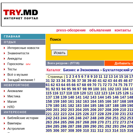
press-обозрение
объявления
контакты
Интересные новости
Знаменитости
Анекдоты
Всего ресурсов : (97718)
Добавить с
Гороскопы
new
Тесты
Каталог
Бизнес и Экономика
Бухгалтерский у
:
>
Всё о музыке
1
2
3
4
5
6
7
8
9
10
11
12
13
14
15
16
1
Страница: [
Загадай желание !
31
32
33
34
35
36
37
38
39
40
41
42
43
44
45
46
47
61
62
63
64
65
66
67
68
69
70
71
72
73
74
75
76
77
91
92
93
94
95
96
97
98
99
100
101
102
103
104
1
Аномалии
115
116
117
118
119
120
121
122
123
124
125
126
1
Мистика
137
138
139
140
141
142
143
144
145
146
147
14
158
159
160
161
162
163
164
165
166
167
168
16
Магия
179
180
181
182
183
184
185
186
187
188
189
19
НЛО
200
201
202
203
204
205
206
207
208
209
210
21
221
222
223
224
225
226
227
228
229
230
231
23
Библейские истории
242
243
244
245
246
247
248
249
250
251
252
25
263
264
265
266
267
268
269
270
271
272
273
27
Вампиры
284
285
286
287
288
289
290
291
292
293
294
29
Астрология
305
306
307
308
309
310
311
312
313
314
315
31