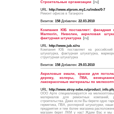
Строительные организации
[
ru
]
URL:
http://www.elprom.my1.ru/index/0-7
Ремонт офисов в Таганроге
Визитов:
158
Добавлен:
22.03.2010
Компания ЮБ поставляет: фасадная к
Marmorin, Нивелин, акриловая штука
фактурная штукатурка
[
ru
]
URL:
http://www.jub.si/ru
Компания ЮБ поставляет на российский 
штукатурка, фактурная штукатурка, мармори
структурная штукатурка
Визитов:
158
Добавлен:
29.03.2010
Акриловые эмали, краски для потолка
дереву, колеры, ПВА, венецианс
лакокрасочные материалы по мелкоопт
URL:
http://www.stroy-sebe.ru/product_info.
ООО Арте специализируется на мелкооптовы
материалов для ремонтных компаний, р
строительства. Даже если Вы берете одно тарн
герметика, ПВА, роллерной штукатурки, наши
предриятия и тем более магазина расположенн
магазин берет ЛКМ у нас! Ждем Вас и мы 