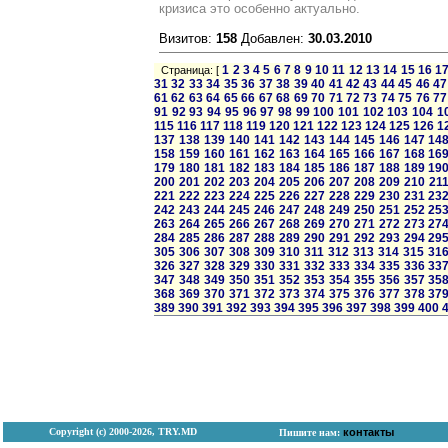
кризиса это особенно актуально.
Визитов:
158
Добавлен:
30.03.2010
1
2
3
4
5
6
7
8
9
10
11
12
13
14
15
16
1
Страница: [
31
32
33
34
35
36
37
38
39
40
41
42
43
44
45
46
47
61
62
63
64
65
66
67
68
69
70
71
72
73
74
75
76
77
91
92
93
94
95
96
97
98
99
100
101
102
103
104
1
115
116
117
118
119
120
121
122
123
124
125
126
1
137
138
139
140
141
142
143
144
145
146
147
14
158
159
160
161
162
163
164
165
166
167
168
16
179
180
181
182
183
184
185
186
187
188
189
19
200
201
202
203
204
205
206
207
208
209
210
21
221
222
223
224
225
226
227
228
229
230
231
23
242
243
244
245
246
247
248
249
250
251
252
25
263
264
265
266
267
268
269
270
271
272
273
27
284
285
286
287
288
289
290
291
292
293
294
29
305
306
307
308
309
310
311
312
313
314
315
31
326
327
328
329
330
331
332
333
334
335
336
33
347
348
349
350
351
352
353
354
355
356
357
35
368
369
370
371
372
373
374
375
376
377
378
37
389
390
391
392
393
394
395
396
397
398
399
400
Copyright (с) 2000-2026, TRY.MD
контакты
Пишите нам: