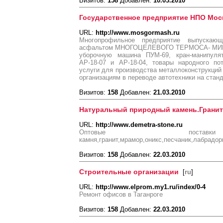
Визитов:
158
Добавлен:
10.03.2010
Государственное предприятие НПО Мо
URL:
http://www.mosgormash.ru
Многопрофильное предприятие выпускаю
асфальтом МНОГОЦЕЛЕВОГО ТЕРМОСА- МИКСЕ
уборочную машина ПУМ-69, кран-манипулят
АР-18-07 и АР-18-04, товары народного по
услуги для производства металлоконструкций 
организациям в переводе автотехники на стан
Визитов:
158
Добавлен:
21.03.2010
Натуральный природный камень.Гранит
URL:
http://www.demetra-stone.ru
Оптовые поставк
камня,гранит,мрамор,оникс,песчаник,лабрадор
Визитов:
158
Добавлен:
22.03.2010
Строительные организации
[
ru
]
URL:
http://www.elprom.my1.ru/index/0-4
Ремонт офисов в Таганроге
Визитов:
158
Добавлен:
22.03.2010