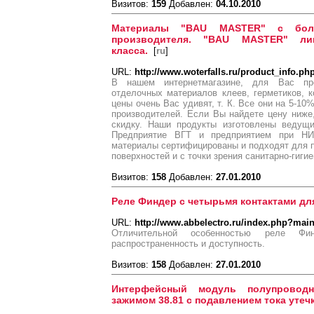
Визитов:
159
Добавлен:
04.10.2010
Материалы "BAU MASTER" с бол
производителя. "BAU MASTER" ли
класса.
[
ru
]
URL:
http://www.woterfalls.ru/product_info.p
В нашем интернетмагазине, для Вас пре
отделочных материалов клеев, герметиков, 
цены очень Вас удивят, т. К. Все они на 5-1
производителей. Если Вы найдете цену ниж
скидку. Наши продукты изготовлены ведущ
Предприятие ВГТ и предприятием при Н
материалы сертифицированы и подходят для 
поверхностей и с точки зрения санитарно-гиги
Визитов:
158
Добавлен:
27.01.2010
Реле Финдер с четырьмя контактами дл
URL:
http://www.abbelectro.ru/index.php?mai
Отличительной особенностью реле Ф
распространенность и доступность.
Визитов:
158
Добавлен:
27.01.2010
Интерфейсный модуль полупровод
зажимом 38.81 с подавлением тока утеч