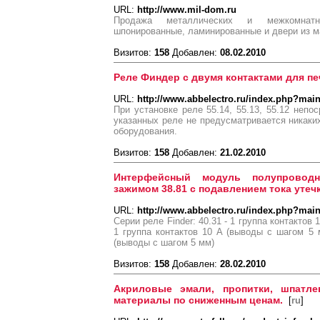
URL:
http://www.mil-dom.ru
Продажа металлических и межкомнатн
шпонированные, ламинированные и двери из м
Визитов:
158
Добавлен:
08.02.2010
Реле Финдер с двумя контактами для пе
URL:
http://www.abbelectro.ru/index.php?mai
При установке реле 55.14, 55.13, 55.12 непо
указанных реле не предусматривается никаки
оборудования.
Визитов:
158
Добавлен:
21.02.2010
Интерфейсный модуль полупровод
зажимом 38.81 с подавлением тока утеч
URL:
http://www.abbelectro.ru/index.php?mai
Серии реле Finder: 40.31 - 1 группа контактов 
1 группа контактов 10 A (выводы с шагом 5 м
(выводы с шагом 5 мм)
Визитов:
158
Добавлен:
28.02.2010
Акриловые эмали, пропитки, шпатле
материалы по сниженным ценам.
[
ru
]