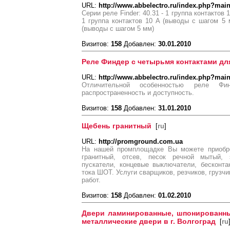
URL:
http://www.abbelectro.ru/index.php?mai
Серии реле Finder: 40.31 - 1 группа контактов 
1 группа контактов 10 A (выводы с шагом 5 м
(выводы с шагом 5 мм)
Визитов:
158
Добавлен:
30.01.2010
Реле Финдер с четырьмя контактами дл
URL:
http://www.abbelectro.ru/index.php?mai
Отличительной особенностью реле Ф
распространенность и доступность.
Визитов:
158
Добавлен:
31.01.2010
Щебень гранитный
[
ru
]
URL:
http://promground.com.ua
На нашей промплощадке Вы можете приобре
гранитный, отсев, песок речной мытый, э
пускатели, концевые выключатели, бесконта
тока ШОТ. Услуги сварщиков, резчиков, грузч
работ.
Визитов:
158
Добавлен:
01.02.2010
Двери ламинированные, шпонированные
металлические двери в г. Волгоград
[
ru