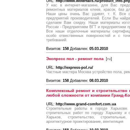
URL:
http://www.woterfalls.ru/product_info.p
У нас в интернет-магазине, для Вас предс
ремонтных материалов клеев, красок, баз д
Наши цены очень Вас удивят, т. К. Все
предприятий производителей. Если Вы найд
сделаем Вам скидку. Наши материалы изго
России - Предприятием ВГТ и предприятием 
Все наши отделочные материалы сертифиц
особо отвественных поверхностей и с точк
требований.
Визитов:
158
Добавлен:
05.03.2010
Экспресс пол - ремонт пола
[
ru
]
URL:
http://express-pol.ru/
Частные мастера Москва устройство пола, ре
Визитов:
158
Добавлен:
08.03.2010
Комплексный ремонт и строительство в
любой сложности от компании Гранд-К
URL:
http://www.grand-comfort.com.ua
Строительные работы в городе Харькове
строительных работ по городу Харькову и 
Харьков, строительство, строительные,
архитектурное проектирование, вентиляция