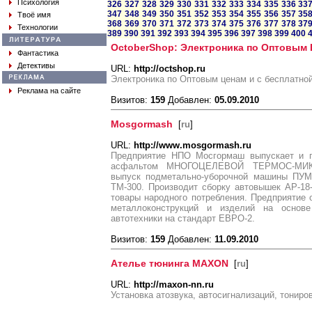
Психология
326
327
328
329
330
331
332
333
334
335
336
33
347
348
349
350
351
352
353
354
355
356
357
35
Твоё имя
368
369
370
371
372
373
374
375
376
377
378
37
Технологии
389
390
391
392
393
394
395
396
397
398
399
400
OctoberShop: Электроника по Оптовым
Фантастика
Детективы
URL:
http://octshop.ru
Электроника по Оптовым ценам и с бесплатной
Реклама на сайте
Визитов:
159
Добавлен:
05.09.2010
Mosgormash
[
ru
]
URL:
http://www.mosgormash.ru
Предприятие НПО Мосгормаш выпускает и п
асфальтом МНОГОЦЕЛЕВОЙ ТЕРМОС-МИКСЕ
выпуск подметально-уборочной машины ПУМ-
ТМ-300. Производит сборку автовышек АР-18-
товары народного потребления. Предприятие 
металлоконструкций и изделий на основ
автотехники на стандарт ЕВРО-2.
Визитов:
159
Добавлен:
11.09.2010
Ателье тюнинга MAXON
[
ru
]
URL:
http://maxon-nn.ru
Установка атозвука, автосигнализаций, тониро