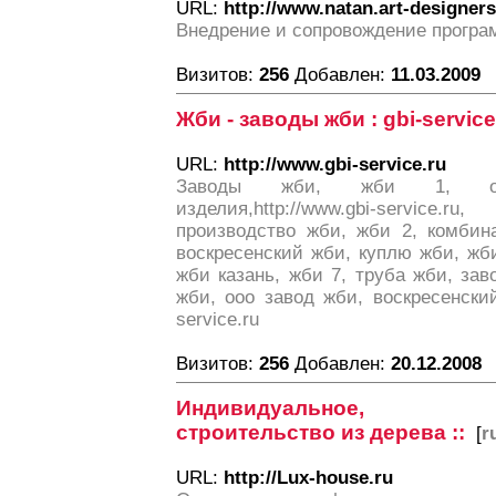
URL:
http://www.natan.art-designers
Внедрение и сопровождение програ
Визитов:
256
Добавлен:
11.03.2009
Жби - заводы жби : gbi-service
URL:
http://www.gbi-service.ru
Заводы жби, жби 1, оч
изделия,http://www.gbi-service
производство жби, жби 2, комбин
воскресенский жби, куплю жби, жби
жби казань, жби 7, труба жби, зав
жби, ооо завод жби, воскресенский 
service.ru
Визитов:
256
Добавлен:
20.12.2008
Индивидуальное, выс
строительство из дерева ::
[
r
URL:
http://Lux-house.ru