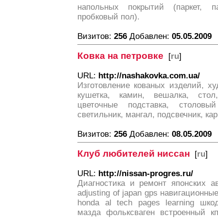
напольных покрытий (паркет, па
пробковый пол).
Визитов:
256
Добавлен:
05.05.2009
Ковка на петровке
[
ru
]
URL:
http://nashakovka.com.ua/
Изготовление кованых изделий, ху
кушетка, камин, вешалка, стол,
цветочные подставка, столовы
светильник, мангал, подсвечник, кар
Визитов:
256
Добавлен:
08.05.2009
Клуб любителей ниссан
[
ru
]
URL:
http://nissan-progres.ru/
Диагностика и ремонт японских ав
adjusting of japan gps навигационн
honda al tech pages learning шк
мазда фольксваген встроенный к