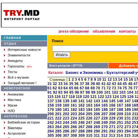
press-обозрение
объявления
контакты
Интересные новости
Знаменитости
Анекдоты
Всего ресурсов : (97719)
Добавить с
Гороскопы
new
Тесты
Каталог
Бизнес и Экономика
Бухгалтерский у
:
>
Всё о музыке
1
2
3
4
5
6
7
8
9
10
11
12
13
14
15
16
1
Страница: [
Загадай желание !
31
32
33
34
35
36
37
38
39
40
41
42
43
44
45
46
47
61
62
63
64
65
66
67
68
69
70
71
72
73
74
75
76
77
91
92
93
94
95
96
97
98
99
100
101
102
103
104
1
Аномалии
115
116
117
118
119
120
121
122
123
124
125
126
1
Мистика
137
138
139
140
141
142
143
144
145
146
147
14
158
159
160
161
162
163
164
165
166
167
168
16
Магия
179
180
181
182
183
184
185
186
187
188
189
19
НЛО
200
201
202
203
204
205
206
207
208
209
210
21
221
222
223
224
225
226
227
228
229
230
231
23
Библейские истории
242
243
244
245
246
247
248
249
250
251
252
25
263
264
265
266
267
268
269
270
271
272
273
27
Вампиры
284
285
286
287
288
289
290
291
292
293
294
29
Астрология
305
306
307
308
309
310
311
312
313
314
315
31