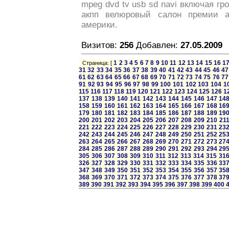
mpeg dvd tv usb sd navi включая гро
акпп велюровый салон премии а
америки.
Визитов:
256
Добавлен:
27.05.2009
1
2
3
4
5
6
7
8
9
10
11
12
13
14
15
16
1
Страница: [
31
32
33
34
35
36
37
38
39
40
41
42
43
44
45
46
47
61
62
63
64
65
66
67
68
69
70
71
72
73
74
75
76
77
91
92
93
94
95
96
97
98
99
100
101
102
103
104
1
115
116
117
118
119
120
121
122
123
124
125
126
1
137
138
139
140
141
142
143
144
145
146
147
14
158
159
160
161
162
163
164
165
166
167
168
16
179
180
181
182
183
184
185
186
187
188
189
19
200
201
202
203
204
205
206
207
208
209
210
21
221
222
223
224
225
226
227
228
229
230
231
23
242
243
244
245
246
247
248
249
250
251
252
25
263
264
265
266
267
268
269
270
271
272
273
27
284
285
286
287
288
289
290
291
292
293
294
29
305
306
307
308
309
310
311
312
313
314
315
31
326
327
328
329
330
331
332
333
334
335
336
33
347
348
349
350
351
352
353
354
355
356
357
35
368
369
370
371
372
373
374
375
376
377
378
37
389
390
391
392
393
394
395
396
397
398
399
400