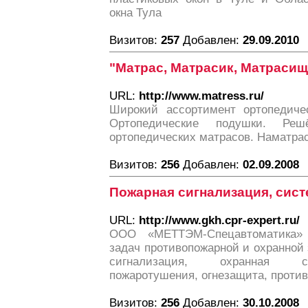
окна Тула
Визитов:
257
Добавлен:
29.09.2010
"Матрас, Матрасик, Матрасищ
URL:
http://www.matress.ru/
Широкий ассортимент ортопедичес
Ортопедические подушки. Ре
ортопедических матрасов. Наматрас
Визитов:
256
Добавлен:
02.09.2008
Пожарная сигнализация, сис
URL:
http://www.gkh.cpr-expert.ru/
OOО «МЕТТЭМ-Спецавтоматика»
задач противопожарной и охранной
сигнализация, охранная с
пожаротушения, огнезащита, проти
Визитов:
256
Добавлен:
30.10.2008