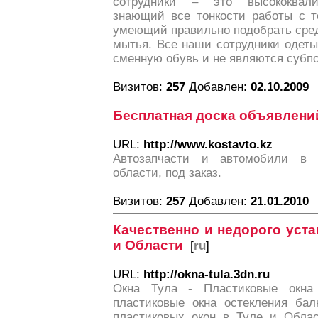
сотрудники – это высококвали
знающий все тонкости работы с 
умеющий правильно подобрать сред
мытья. Все наши сотрудники одеты
сменную обувь и не являются субп
Визитов:
257
Добавлен:
02.10.2009
Бесплатная доска объявлени
URL:
http://www.kostavto.kz
Автозапчасти и автомобили в 
области, под заказ.
Визитов:
257
Добавлен:
21.01.2010
Качественно и недорого уста
и Области
[
ru
]
URL:
http://okna-tula.3dn.ru
Окна Тула - Пластиковые окн
пластиковые окна остекления бал
пластиковых окон в Туле и Облас