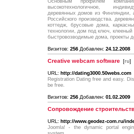
Основным профилем компании
высокотехнологичное, индиви
деревянных домов из Финляндии, 
Российского производства. деревя
коттедж, брусовые дома, каркасн
технологии, дом под ключ, клееный 
быстровозводимые дома, проекты 
Визитов:
256
Добавлен:
24.12.2008
Creative webcam software
[
ru
]
URL:
http://dating3000.50webs.com
Registration Dating free and easy. Di
be free.
Визитов:
256
Добавлен:
01.02.2009
Сопровождение строительст
URL:
http://www.geodez-com.ru/in
Joomla! - the dynamic portal eng
system