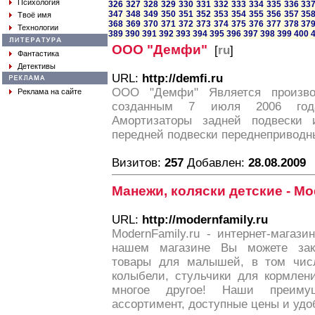
Психология
326
327
328
329
330
331
332
333
334
335
336
33
347
348
349
350
351
352
353
354
355
356
357
35
Твоё имя
368
369
370
371
372
373
374
375
376
377
378
37
Технологии
389
390
391
392
393
394
395
396
397
398
399
400
ООО "Демфи"
[
ru
]
Фантастика
Детективы
URL:
http://demfi.ru
ООО "Демфи" Является произво
Реклама на сайте
созданным 7 июля 2006 года
Амортизаторы задней подвески и
передней подвески переднеприводн
Визитов:
257
Добавлен:
28.08.2009
Манежи, коляски детские - Mo
URL:
http://modernfamily.ru
ModernFamily.ru - интернет-магаз
нашем магазине Вы можете зака
товары для малышей, в том числ
колыбели, стульчики для кормлен
многое другое! Наши преиму
ассортимент, доступные цены и удо