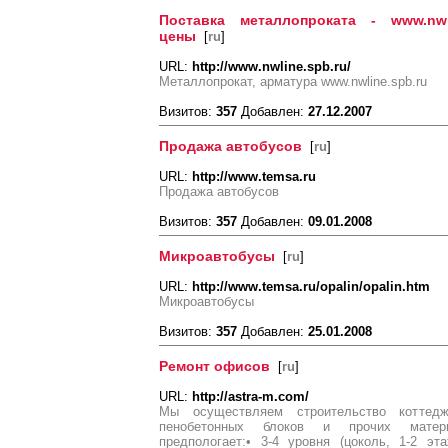
Поставка металлопроката - www.nw
цены
[
ru
]
URL:
http://www.nwline.spb.ru/
Металлопрокат, арматура www.nwline.spb.ru
Визитов:
357
Добавлен:
27.12.2007
Продажа автобусов
[
ru
]
URL:
http://www.temsa.ru
Продажа автобусов
Визитов:
357
Добавлен:
09.01.2008
Микроавтобусы
[
ru
]
URL:
http://www.temsa.ru/opalin/opalin.htm
Микроавтобусы
Визитов:
357
Добавлен:
25.01.2008
Ремонт офисов
[
ru
]
URL:
http://astra-m.com/
Мы осуществляем строительство коттедж
пенобетонных блоков и прочих матери
предпологает:• 3-4 уровня (цоколь, 1-2 эт