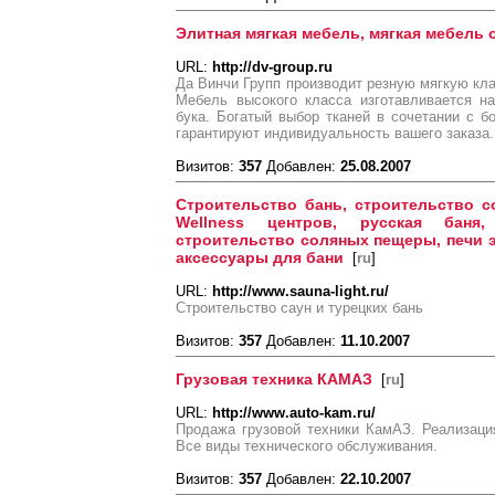
Элитная мягкая мебель, мягкая мебель 
URL:
http://dv-group.ru
Да Винчи Групп производит резную мягкую кла
Мебель высокого класса изготавливается на
бука. Богатый выбор тканей в сочетании с 
гарантируют индивидуальность вашего заказа.
Визитов:
357
Добавлен:
25.08.2007
Строительство бань, строительство с
Wellness центров, русская баня,
строительство соляных пещеры, печи э
аксессуары для бани
[
ru
]
URL:
http://www.sauna-light.ru/
Строительство саун и турецких бань
Визитов:
357
Добавлен:
11.10.2007
Грузовая техника КАМАЗ
[
ru
]
URL:
http://www.auto-kam.ru/
Продажа грузовой техники КамАЗ. Реализаци
Все виды технического обслуживания.
Визитов:
357
Добавлен:
22.10.2007