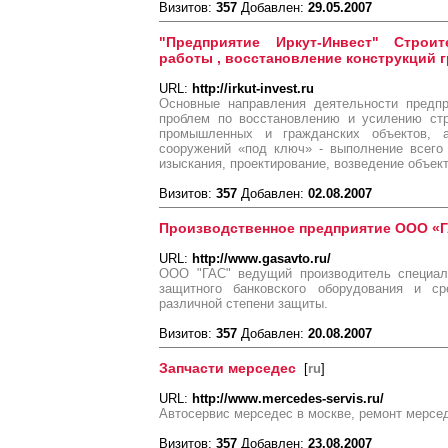
Визитов:
357
Добавлен:
29.05.2007
"Предприятие Иркут-Инвест" Строи
работы , восстановление конструкций 
URL:
http://irkut-invest.ru
Основные направления деятельности предпр
проблем по восстановлению и усилению стр
промышленных и гражданских объектов, 
сооружений «под ключ» - выполнение всего
изыскания, проектирование, возведение объект
Визитов:
357
Добавлен:
02.08.2007
Производственное предприятие ООО «
URL:
http://www.gasavto.ru/
ООО "ГАС" ведущий производитель специал
защитного банковского оборудования и ср
различной степени защиты.
Визитов:
357
Добавлен:
20.08.2007
Запчасти мерседес
[
ru
]
URL:
http://www.mercedes-servis.ru/
Автосервис мерседес в москве, ремонт мерсе
Визитов:
357
Добавлен:
23.08.2007