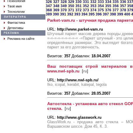
Психология
326
327
328
329
330
331
332
333
334
335
336
33
347
348
349
350
351
352
353
354
355
356
357
35
Твоё имя
368
369
370
371
372
373
374
375
376
377
378
37
Технологии
389
390
391
392
393
394
395
396
397
398
399
400
Parket-vam.ru - штучная продажа паркет
Фантастика
Детективы
URL:
http://www.parket-vam.ru
Штучный паркет массив дерева породы древес
=-=-=-=-=-=-=-=-= -=Паркет штучный - это цел
Реклама на сайте
определённых размерах. Это выглядит богато
паркет за его долговечность.
Визитов:
357
Добавлен:
18.04.2007
Ваш поставщик строй материалов в
www.nwl-spb.ru
[
ru
]
URL:
http://www.nwl-spb.ru/
Iko, icopal, kerabit, katepal, tegola
Визитов:
357
Добавлен:
28.05.2007
Автостекла - установка авто стекол GO
стекла.
[
ru
]
URL:
http://www.glasswork.ru
GlassWork.ru - продажа авто стекла – 
Варшавском шоссе. Дом 45, К. 3.