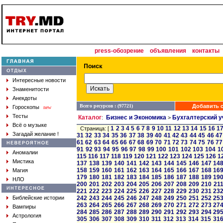
press-обозрение
объявления
контакты
Интересные новости
Знаменитости
Анекдоты
Всего ресурсов : (97721)
Добавить с
Гороскопы
new
Тесты
Каталог
Бизнес и Экономика
Бухгалтерский у
:
>
Всё о музыке
1
2
3
4
5
6
7
8
9
10
11
12
13
14
15
16
1
Страница: [
Загадай желание !
31
32
33
34
35
36
37
38
39
40
41
42
43
44
45
46
47
61
62
63
64
65
66
67
68
69
70
71
72
73
74
75
76
77
91
92
93
94
95
96
97
98
99
100
101
102
103
104
1
Аномалии
115
116
117
118
119
120
121
122
123
124
125
126
1
Мистика
137
138
139
140
141
142
143
144
145
146
147
14
158
159
160
161
162
163
164
165
166
167
168
16
Магия
179
180
181
182
183
184
185
186
187
188
189
19
НЛО
200
201
202
203
204
205
206
207
208
209
210
21
221
222
223
224
225
226
227
228
229
230
231
23
Библейские истории
242
243
244
245
246
247
248
249
250
251
252
25
263
264
265
266
267
268
269
270
271
272
273
27
Вампиры
284
285
286
287
288
289
290
291
292
293
294
29
Астрология
305
306
307
308
309
310
311
312
313
314
315
31