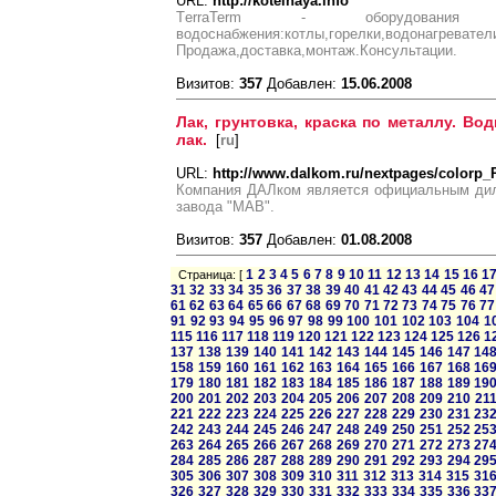
URL:
http://kotelnaya.info
ТerraTerm - оборудован
водоснабжения:котлы,горелки,водонагревател
Продажа,доставка,монтаж.Консультации.
Визитов:
357
Добавлен:
15.06.2008
Лак, грунтовка, краска по металлу. В
лак.
[
ru
]
URL:
http://www.dalkom.ru/nextpages/colorp_P
Компания ДАЛком является официальным дил
завода "МАВ".
Визитов:
357
Добавлен:
01.08.2008
1
2
3
4
5
6
7
8
9
10
11
12
13
14
15
16
1
Страница: [
31
32
33
34
35
36
37
38
39
40
41
42
43
44
45
46
47
61
62
63
64
65
66
67
68
69
70
71
72
73
74
75
76
77
91
92
93
94
95
96
97
98
99
100
101
102
103
104
1
115
116
117
118
119
120
121
122
123
124
125
126
1
137
138
139
140
141
142
143
144
145
146
147
14
158
159
160
161
162
163
164
165
166
167
168
16
179
180
181
182
183
184
185
186
187
188
189
19
200
201
202
203
204
205
206
207
208
209
210
21
221
222
223
224
225
226
227
228
229
230
231
23
242
243
244
245
246
247
248
249
250
251
252
25
263
264
265
266
267
268
269
270
271
272
273
27
284
285
286
287
288
289
290
291
292
293
294
29
305
306
307
308
309
310
311
312
313
314
315
31
326
327
328
329
330
331
332
333
334
335
336
33