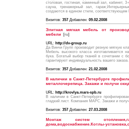
столовая, гостиная, каминный зал, кабинет, 3-
сауна, тренажерный зал, гараж;Интерьерн
создаются в едином стиле, соответствующем 
Визитов:
357
Добавлен:
09.02.2008
Элитная мягкая мебель от производ
мебели
[
ru
]
URL:
http://dv-group.ru
Да Винчи Групп производит резную мягкую кла
Мебель высокого класса изготавливается на
бука. Богатый выбор тканей в сочетании с 
гарантируют индивидуальность вашего заказа.
Визитов:
357
Добавлен:
21.02.2008
В наличии в Санкт-Петербурге профили
металлочерепица. Закажи и получи скидк
URL:
http://krovlya.mars-spb.ru
В наличии в Санкт-Петербурге профилирован
гладкий лист. Компания МАРС. Закажи и получ
Визитов:
357
Добавлен:
27.03.2008
Монтаж систем отопления,га
дома,водоснабжение.Котлы-установка,