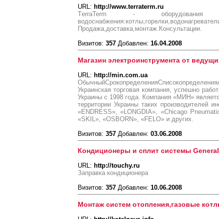
URL:
http://www.terraterm.ru
ТerraTerm - оборудован
водоснабжения:котлы,горелки,водонагревател
Продажа,доставка,монтаж.Консультации.
Визитов:
357
Добавлен:
16.04.2008
Магазин электроинструмента от ведущ
URL:
http://min.com.ua
ОбычныйСрокопределенияСписокопределени
Украинская торговая компания, успешно раб
Украины с 1998 года. Компания «МИН» являе
территории Украины таких производителей и
«ENDRESS», «LONGDIA», «Chicago Pneumati
«SKIL», «OSBORN», «FELO» и других.
Визитов:
357
Добавлен:
03.06.2008
Кондиционеры и сплит системы General
URL:
http://touchy.ru
Заправка кондиционера
Визитов:
357
Добавлен:
10.06.2008
Монтаж систем отопления,газовые кот