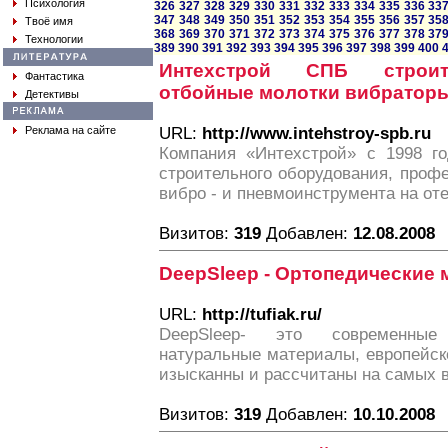
Психология
326
327
328
329
330
331
332
333
334
335
336
33
347
348
349
350
351
352
353
354
355
356
357
35
Твоё имя
368
369
370
371
372
373
374
375
376
377
378
37
Технологии
389
390
391
392
393
394
395
396
397
398
399
400
Интехстрой СПБ строит
Фантастика
отбойные молотки вибратор
Детективы
Реклама на сайте
URL:
http://www.intehstroy-spb.ru
Компания «Интехстрой» с 1998 го
строительного оборудования, проф
вибро - и пневмоинструмента на от
Визитов:
319
Добавлен:
12.08.2008
DeepSleep - Ортопедические 
URL:
http://tufiak.ru/
DeepSleep- это современные
натуральные материалы, европейск
изысканны и рассчитаны на самых 
Визитов:
319
Добавлен:
10.10.2008