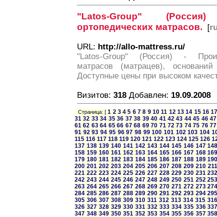
"Latos-Group" (Росси
ортопедических матрасов.
[
r
URL:
http://allo-mattress.ru/
"Latos-Group" (Россия) - Прои
матрасов (матрацев), оснований
Доступные цены при высоком качес
Визитов:
318
Добавлен:
19.09.2008
1
2
3
4
5
6
7
8
9
10
11
12
13
14
15
16
1
Страница: [
31
32
33
34
35
36
37
38
39
40
41
42
43
44
45
46
47
61
62
63
64
65
66
67
68
69
70
71
72
73
74
75
76
77
91
92
93
94
95
96
97
98
99
100
101
102
103
104
1
115
116
117
118
119
120
121
122
123
124
125
126
1
137
138
139
140
141
142
143
144
145
146
147
14
158
159
160
161
162
163
164
165
166
167
168
16
179
180
181
182
183
184
185
186
187
188
189
19
200
201
202
203
204
205
206
207
208
209
210
21
221
222
223
224
225
226
227
228
229
230
231
23
242
243
244
245
246
247
248
249
250
251
252
25
263
264
265
266
267
268
269
270
271
272
273
27
284
285
286
287
288
289
290
291
292
293
294
29
305
306
307
308
309
310
311
312
313
314
315
31
326
327
328
329
330
331
332
333
334
335
336
33
347
348
349
350
351
352
353
354
355
356
357
35