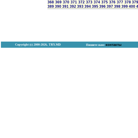
368
369
370
371
372
373
374
375
376
377
378
37
389
390
391
392
393
394
395
396
397
398
399
400
Copyright (с) 2000-2026, TRY.MD
контакты
Пишите нам: