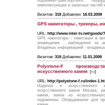
подъёмно-транспортного об
комплектующих и запасных частей к
Визитов:
319
Добавлен:
16.03.2009
GPS навигаторы , трекеры, ин
URL:
http://www.inter-tv.net/goods/
GPS навигаторы : навигация в авт
оповещение , наблюдение за а
Владеешь информацией - владеешь
Визитов:
319
Добавлен:
11.01.2009
Polystone-F произво
искусственного камня
[
ru
]
URL:
http://polystone-f.ru/index-1.h
Изделия и искусственного 
искусственного камня Москва, ра
камня, ванна из искусственног
подоконник. Оборудование для пр
камня