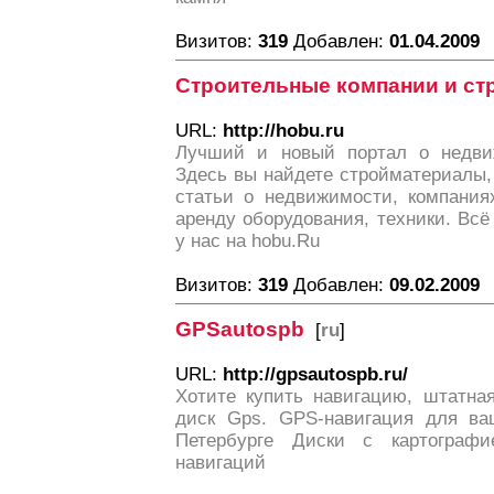
Визитов:
319
Добавлен:
01.04.2009
Строительные компании и с
URL:
http://hobu.ru
Лучший и новый портал о недвиж
Здесь вы найдете стройматериалы,
статьи о недвижимости, компаниях
аренду оборудования, техники. Всё 
у нас на hobu.Ru
Визитов:
319
Добавлен:
09.02.2009
GPSautospb
[
ru
]
URL:
http://gpsautospb.ru/
Хотите купить навигацию, штатна
диск Gps. GPS-навигация для ва
Петербурге Диски с картограф
навигаций