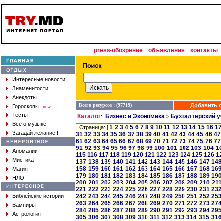
press-обозрение
объявления
контакты
Интересные новости
Знаменитости
Анекдоты
Всего ресурсов : (97719)
Добавить с
Гороскопы
new
Тесты
Каталог
Бизнес и Экономика
Бухгалтерский у
:
>
Всё о музыке
1
2
3
4
5
6
7
8
9
10
11
12
13
14
15
16
1
Страница: [
Загадай желание !
31
32
33
34
35
36
37
38
39
40
41
42
43
44
45
46
47
61
62
63
64
65
66
67
68
69
70
71
72
73
74
75
76
77
91
92
93
94
95
96
97
98
99
100
101
102
103
104
1
Аномалии
115
116
117
118
119
120
121
122
123
124
125
126
1
Мистика
137
138
139
140
141
142
143
144
145
146
147
14
158
159
160
161
162
163
164
165
166
167
168
16
Магия
179
180
181
182
183
184
185
186
187
188
189
19
НЛО
200
201
202
203
204
205
206
207
208
209
210
21
221
222
223
224
225
226
227
228
229
230
231
23
Библейские истории
242
243
244
245
246
247
248
249
250
251
252
25
263
264
265
266
267
268
269
270
271
272
273
27
Вампиры
284
285
286
287
288
289
290
291
292
293
294
29
Астрология
305
306
307
308
309
310
311
312
313
314
315
31