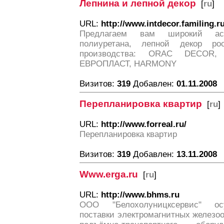
Лепнина и лепной декор
[
ru
]
URL:
http://www.intdecor.familing.ru
Предлагаем вам широкий ас
полиуретана, лепной декор ро
производства: ORAC DECOR
ЕВРОПЛАСТ, HARMONY
Визитов:
319
Добавлен:
01.11.2008
Перепланировка квартир
[
ru
]
URL:
http://www.forreal.ru/
Перепланировка квартир
Визитов:
319
Добавлен:
13.11.2008
Www.erga.ru
[
ru
]
URL:
http://www.bhms.ru
ООО "Белохолуницксервис" ос
поставки электромагнитных железоо