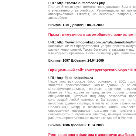
URL:
http://shavto.ru/mercedes.php
Портал Вторые руки поможет определиться Вам в вы
отечественного автомобиля. Рекомендации по покуп
автосрахования. Ответы, на основные вопросы, 
автомобиля.|
Визитов:
1101
Добавлен:
08.07.2009
Прокат лимузинов и автомобилей с водителем 
URL:
http://www.limoprokat.com.ua/ru/automobiles/li
Компания ЛИМО предоставляет услуги проката лимузи
разных мероприятий. Также Вы можете заказать у нас
и выездные церемонии. Большой выбор украшений лим
Визитов:
1097
Добавлен:
24.04.2009
Официальный сайт конструкторского бюро “ПС
URL:
http://psb-shipetina.ru
Наше конструкторское бюро основано в 2001 году
является проектирование жилых зданий (в осно
многофункциональных, торговых, спортивно- оздор
объектов. Наш коллектив представляет собой слаж
специалистов, которым под силу разработка про
конструкций любой сложности. За восемь лет по 
высотных зданий столицы, в числе которых самый вы
Палас”(264,1 метр) и знаменитый жилой комплек
современных материалов позволяет нам применять
совокупности с огромным опытом, выводит организ
расчета и проектирования высотных зданий в России.
Визитов:
1086
Добавлен:
11.04.2009
Роль нефтяного фактора в экономике арабских