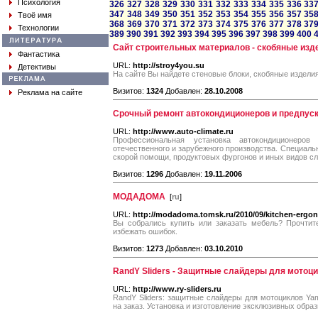
Психология
326
327
328
329
330
331
332
333
334
335
336
33
347
348
349
350
351
352
353
354
355
356
357
35
Твоё имя
368
369
370
371
372
373
374
375
376
377
378
37
Технологии
389
390
391
392
393
394
395
396
397
398
399
400
Сайт строительных материалов - скобяные изд
Фантастика
URL:
http://stroy4you.su
Детективы
На сайте Вы найдете стеновые блоки, скобяные издели
Визитов:
1324
Добавлен:
28.10.2008
Реклама на сайте
Срочный ремонт автокондиционеров и предпус
URL:
http://www.auto-climate.ru
Профессиональная установка автокондиционеро
отечественного и зарубежного производства. Специал
скорой помощи, продуктовых фургонов и иных видов сл
Визитов:
1296
Добавлен:
19.11.2006
МОДАДОМА
[
ru
]
URL:
http://modadoma.tomsk.ru/2010/09/kitchen-ergo
Вы собрались купить или заказать мебель? Прочтит
избежать ошибок.
Визитов:
1273
Добавлен:
03.10.2010
RandY Sliders - Защитные слайдеры для мотоц
URL:
http://www.ry-sliders.ru
RandY Sliders: защитные слайдеры для мотоциклов Yam
на заказ. Установка и изготовление эксклюзивных образ