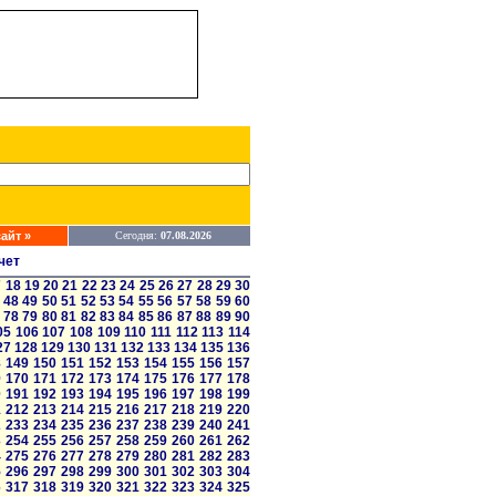
айт »
Сегодня:
07.08.2026
чет
7
18
19
20
21
22
23
24
25
26
27
28
29
30
48
49
50
51
52
53
54
55
56
57
58
59
60
78
79
80
81
82
83
84
85
86
87
88
89
90
05
106
107
108
109
110
111
112
113
114
27
128
129
130
131
132
133
134
135
136
8
149
150
151
152
153
154
155
156
157
9
170
171
172
173
174
175
176
177
178
0
191
192
193
194
195
196
197
198
199
1
212
213
214
215
216
217
218
219
220
2
233
234
235
236
237
238
239
240
241
3
254
255
256
257
258
259
260
261
262
4
275
276
277
278
279
280
281
282
283
5
296
297
298
299
300
301
302
303
304
6
317
318
319
320
321
322
323
324
325