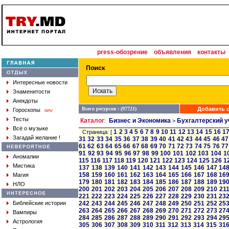
press-обозрение
объявления
контакты
Интересные новости
Знаменитости
Анекдоты
Всего ресурсов : (97721)
Добавить с
Гороскопы
new
Тесты
Каталог
Бизнес и Экономика
Бухгалтерский у
:
>
Всё о музыке
1
2
3
4
5
6
7
8
9
10
11
12
13
14
15
16
1
Страница: [
Загадай желание !
31
32
33
34
35
36
37
38
39
40
41
42
43
44
45
46
47
61
62
63
64
65
66
67
68
69
70
71
72
73
74
75
76
77
91
92
93
94
95
96
97
98
99
100
101
102
103
104
1
Аномалии
115
116
117
118
119
120
121
122
123
124
125
126
1
Мистика
137
138
139
140
141
142
143
144
145
146
147
14
158
159
160
161
162
163
164
165
166
167
168
16
Магия
179
180
181
182
183
184
185
186
187
188
189
19
НЛО
200
201
202
203
204
205
206
207
208
209
210
21
221
222
223
224
225
226
227
228
229
230
231
23
Библейские истории
242
243
244
245
246
247
248
249
250
251
252
25
263
264
265
266
267
268
269
270
271
272
273
27
Вампиры
284
285
286
287
288
289
290
291
292
293
294
29
Астрология
305
306
307
308
309
310
311
312
313
314
315
31