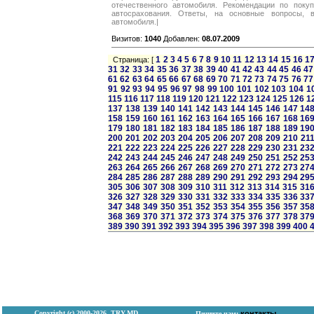
отечественного автомобиля. Рекомендации по покуп
автосрахования. Ответы, на основные вопросы, 
автомобиля.|
Визитов:
1040
Добавлен:
08.07.2009
1
2
3
4
5
6
7
8
9
10
11
12
13
14
15
16
1
Страница: [
31
32
33
34
35
36
37
38
39
40
41
42
43
44
45
46
47
61
62
63
64
65
66
67
68
69
70
71
72
73
74
75
76
77
91
92
93
94
95
96
97
98
99
100
101
102
103
104
1
115
116
117
118
119
120
121
122
123
124
125
126
1
137
138
139
140
141
142
143
144
145
146
147
14
158
159
160
161
162
163
164
165
166
167
168
16
179
180
181
182
183
184
185
186
187
188
189
19
200
201
202
203
204
205
206
207
208
209
210
21
221
222
223
224
225
226
227
228
229
230
231
23
242
243
244
245
246
247
248
249
250
251
252
25
263
264
265
266
267
268
269
270
271
272
273
27
284
285
286
287
288
289
290
291
292
293
294
29
305
306
307
308
309
310
311
312
313
314
315
31
326
327
328
329
330
331
332
333
334
335
336
33
347
348
349
350
351
352
353
354
355
356
357
35
368
369
370
371
372
373
374
375
376
377
378
37
389
390
391
392
393
394
395
396
397
398
399
400
Copyright (с) 2000-2026, TRY.MD
контакты
Пишите нам: