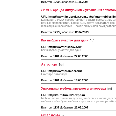
Визитов:
1269
Добавлен:
21.11.2008
ЛИМО - аренда лимузинов и украшения автомоб
URL:
http://www.limoprokat.com.ua/ru/automobiles/li
Компания ЛИМО предоставляет услуги проката лимузи
разных мероприятий. Также Вы можете заказать у нас
и выездные церемонии. Прокат лимузинов осуществляет
Визитов:
1219
Добавлен:
12.04.2009
Как выбрать участок для дачи
[
ru
]
URL:
http://www.rtischevo.ru/
Как выбрать участок для дачи
Визитов:
1181
Добавлен:
22.08.2006
Автоспорт
[
ru
]
URL:
http://www.promocar.ru/
Сайт про автоспорт
Визитов:
1181
Добавлен:
15.08.2006
Уникальная мебель, предметы интерьера
[
ru
]
URL:
http://furniture.b2bexpo.ru
Мебель из из тикового дерева, мебель из корня дерев
мебель из бамбука, мебель из ротанга, фрезки, резьба
Визитов:
1137
Добавлен:
21.03.2007
МОДАДОМА
[
ru
]