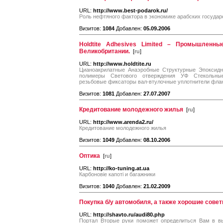
URL:
http://www.best-podarok.ru/
Роль нефтяного фактора в экономике арабских государ
Визитов:
1084
Добавлен:
05.09.2006
Holdtite Adhesives Limited – Промышленны
Великобритании.
[
ru
]
URL:
http://www.holdtite.ru
Цианоакрилатные Анаэробные Структурные Эпоксид
полимеры Светового отверждения УФ Стекольны
резьбовые фиксаторы вал-втулочные уплотнители фланце
Визитов:
1081
Добавлен:
27.07.2007
Кредитование молодежного жилья
[
ru
]
URL:
http://www.arenda2.ru/
Кредитование молодежного жилья
Визитов:
1049
Добавлен:
08.10.2006
Оптика
[
ru
]
URL:
http://ko-tuning.at.ua
Карбоновіе капоті и багажники
Визитов:
1040
Добавлен:
21.02.2009
Покупка б/у автомобиля, а также хорошие совет
URL:
http://shavto.ru/audi80.php
Портал Вторые руки поможет определиться Вам в вы