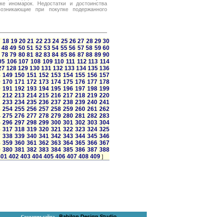
ке иномарок. Недостатки и достоинства
возникающие при покупке подержанного
7
18
19
20
21
22
23
24
25
26
27
28
29
30
48
49
50
51
52
53
54
55
56
57
58
59
60
78
79
80
81
82
83
84
85
86
87
88
89
90
05
106
107
108
109
110
111
112
113
114
27
128
129
130
131
132
133
134
135
136
8
149
150
151
152
153
154
155
156
157
9
170
171
172
173
174
175
176
177
178
0
191
192
193
194
195
196
197
198
199
1
212
213
214
215
216
217
218
219
220
2
233
234
235
236
237
238
239
240
241
3
254
255
256
257
258
259
260
261
262
4
275
276
277
278
279
280
281
282
283
5
296
297
298
299
300
301
302
303
304
6
317
318
319
320
321
322
323
324
325
7
338
339
340
341
342
343
344
345
346
8
359
360
361
362
363
364
365
366
367
9
380
381
382
383
384
385
386
387
388
401
402
403
404
405
406
407
408
409
]
Babilon Design Studio
Создание сайта -