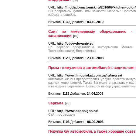
URL:
http://modadoma.tomsk.ru/2010/09/kitchen-color/
Вы собрались купить или заказать мебель? Прочтит
избежать ошибок.
Визитов:
1130
Добавлен:
03.10.2010
Сайт по инженерному оборудованию - м
канализации
[
ru
]
URL:
http://oborydovanie.su
На портале представлена информация Монтаж о
Теплообменники, Водоочистка
Визитов:
1120
Добавлен:
23.10.2008
Прокат лимузинов и автомобилей с водителем 
URL:
http://www.limoprokat.com.ua/ru/newsa/
Компания ЛИМО предоставляет услуги проката лимузи
разных мероприятий. Также Вы можете заказать у нас
и выездные церемонии. Большой выбор украшений лим
Визитов:
1113
Добавлен:
24.04.2009
Зеркала
[
ru
]
URL:
http://www.neonsigns.ru/
Сайт про зеркала
Визитов:
1106
Добавлен:
06.09.2006
Покупка б/у автомобиля, а также хорошие совет