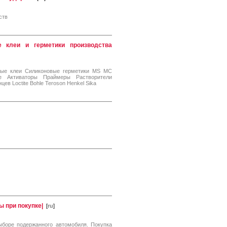
ств
е клеи и герметики производства
ные клеи Силиконовые герметики MS МС
е Активаторы Праймеры Растворители
в Loctite Bohle Teroson Henkel Sika
ы при покупке|
[
ru
]
боре подержанного автомобиля. Покупка