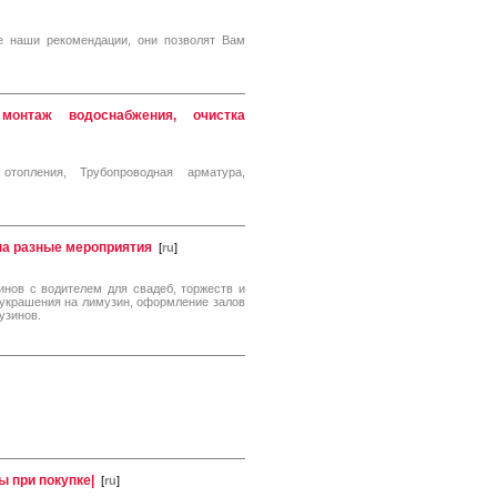
е наши рекомендации, они позволят Вам
онтаж водоснабжения, очистка
топления, Трубопроводная арматура,
на разные мероприятия
[
ru
]
нов с водителем для свадеб, торжеств и
 украшения на лимузин, оформление залов
узинов.
ы при покупке|
[
ru
]