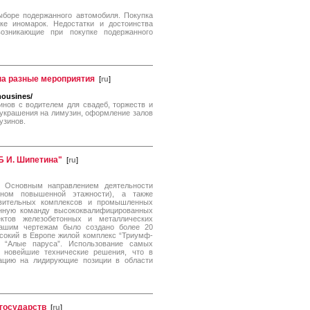
боре подержанного автомобиля. Покупка
ке иномарок. Недостатки и достоинства
возникающие при покупке подержанного
на разные мероприятия
[
ru
]
mousines/
нов с водителем для свадеб, торжеств и
 украшения на лимузин, оформление залов
узинов.
Б И. Шипетина"
[
ru
]
. Основным направлением деятельности
вном повышенной этажности), а также
овительных комплексов и промышленных
енную команду высококвалифицированных
ектов железобетонных и металлических
нашим чертежам было создано более 20
сокий в Европе жилой комплекс “Триумф-
с “Алые паруса”. Использование самых
 новейшие технические решения, что в
ацию на лидирующие позиции в области
 государств
[
ru
]