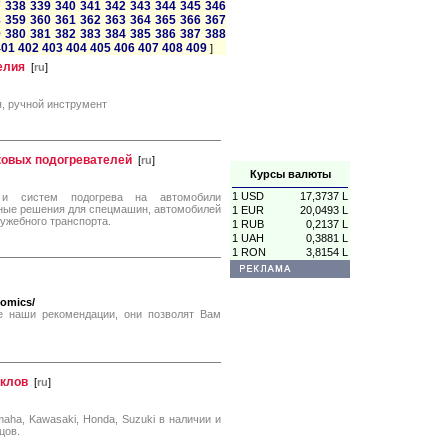
7
338
339
340
341
342
343
344
345
346
8
359
360
361
362
363
364
365
366
367
9
380
381
382
383
384
385
386
387
388
401
402
403
404
405
406
407
408
409
]
елия
[
ru
]
я, ручной инструмент
ковых подогревателей
[
ru
]
Курсы валюты
1 USD
17,3737 L
в и систем подогрева на автомобили
ьные решения для спецмашин, автомобилей
1 EUR
20,0493 L
ужебного транспорта.
1 RUB
0,2137 L
1 UAH
0,3881 L
1 RON
3,8154 L
nomics/
е наши рекомендации, они позволят Вам
иклов
[
ru
]
aha, Kawasaki, Honda, Suzuki в наличии и
цов.