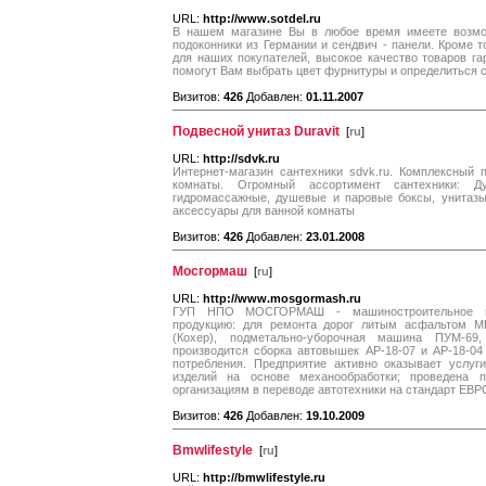
URL:
http://www.sotdel.ru
В нашем магазине Вы в любое время имеете возмож
подоконники из Германии и сендвич - панели. Кроме т
для наших покупателей, высокое качество товаров г
помогут Вам выбрать цвет фурнитуры и определиться 
Визитов:
426
Добавлен:
01.11.2007
Подвесной унитаз Duravit
[
ru
]
URL:
http://sdvk.ru
Интернет-магазин сантехники sdvk.ru. Комплексный 
комнаты. Огромный ассортимент сантехники: 
гидромассажные, душевые и паровые боксы, унитазы
аксессуары для ванной комнаты
Визитов:
426
Добавлен:
23.01.2008
Мосгормаш
[
ru
]
URL:
http://www.mosgormash.ru
ГУП НПО МОСГОРМАШ - машиностроительное пр
продукцию: для ремонта дорог литым асфальто
(Кохер), подметально-уборочная машина ПУМ-69,
производится сборка автовышек АР-18-07 и АР-18-04
потребления. Предприятие активно оказывает услуг
изделий на основе механообработки; проведена п
организациям в переводе автотехники на стандарт ЕВР
Визитов:
426
Добавлен:
19.10.2009
Bmwlifestyle
[
ru
]
URL:
http://bmwlifestyle.ru