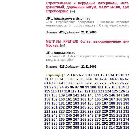
Строительные и нерудные материалы, метал
гранитный, дорожный битум, мазут м-100, арм
Стройсервис
[
ru
]
URL:
http://stroyservis.oml.ru
ООО Стройсервис предлагает к поставке строите
металлопрокат оптом со склада в г. Сатка, Челябиской о
Визитов:
425
Добавлен:
21.11.2006
МЕТИЗЫ КРЕПЕЖ болты высокопрочные вин
Москва
[
ru
]
URL:
http://askot.ru
Компания ООО Аскот предлагает к поставке метизы 
тарельчатую гайки
Визитов:
425
Добавлен:
22.11.2006
1
2
3
4
5
6
7
8
9
10
11
12
13
14
15
16
1
Страница: [
31
32
33
34
35
36
37
38
39
40
41
42
43
44
45
46
47
61
62
63
64
65
66
67
68
69
70
71
72
73
74
75
76
77
91
92
93
94
95
96
97
98
99
100
101
102
103
104
1
115
116
117
118
119
120
121
122
123
124
125
126
1
137
138
139
140
141
142
143
144
145
146
147
14
158
159
160
161
162
163
164
165
166
167
168
16
179
180
181
182
183
184
185
186
187
188
189
19
200
201
202
203
204
205
206
207
208
209
210
21
221
222
223
224
225
226
227
228
229
230
231
23
242
243
244
245
246
247
248
249
250
251
252
25
263
264
265
266
267
268
269
270
271
272
273
27
284
285
286
287
288
289
290
291
292
293
294
29
305
306
307
308
309
310
311
312
313
314
315
31