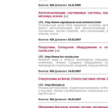
Визитов:
426
Добавлен:
14.11.2006
Автосигнализации, спутниковые системы, ох
автозвук, ксенон
[
ru
]
URL:
http://www.signalizacia-msk.ru/remont.html
Установочный центр LEXX предлагает установку авто
ремонт автосигнализаций, gsm автосигнализаций, 
спутниковых систем слежения, авто сигнализаций, д
ксенона, тюнинг.
Визитов:
426
Добавлен:
03.03.2007
Погрузчики. Складское оборудование и те
russia.com
[
ru
]
URL:
http://www.loc-russia.com
Мировой лидер в области производства оборудова
штабелеры, тележки. Складское оборудование, скл
производство строительной, складской, погрузочной те
Визитов:
426
Добавлен:
14.03.2007
Спецтехника из Китая. Стекло листовое оптом.
URL:
http://knropt.ru
Мозаика для бассейнов. Отделочные материалы из Кита
и под заказ. Импорт стройматериалов, спецтехники и о
http://knropt.ru
Визитов:
426
Добавлен:
30.03.2007
Облицовка фасадов, колонн, лесниц, лесничн