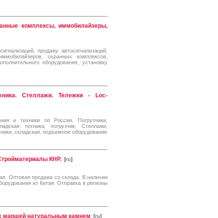
ранные комплексы, иммобилайзеры,
сигнализаций, продажу автосигнализаций,
иммобилайзеров, охранных комплексов,
ополнительного оборудования, установку
хника. Стеллажи. Тележки - Loc-
ния и техники по России. Погрузчики,
адская техника, погрузчик, Стеллажи,
хники, складская, подъемное оборудование
 Стройматериалы КНР.
[
ru
]
я. Оптовая продажа со склада. В наличии
борудования из Китая. Отправка в регионы
ых маршей натуральным камнем
[
ru
]