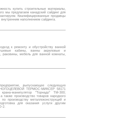
ность купить строительные материалы,
ого мы предлагаем канадский сайдинг для
арантируем. Квалифицированные продавцы
с внутренним наполнением сайдинга.
подход к ремонту и обустройству ванной
Душевые кабины, ванны акриловые и
, раковины, мебель для ванной комнаты,
едприятие, выпускающее следующую
м МНОГОЦЕЛЕВОЙ ТЕРМОС-МИКСЕР 58171
 крана-манипулятор "Торнадо" ТМ-300;
 а также производство товаров народного
и по производству металлоконструкций и
одготовка для оказания услуги другим
О-2.