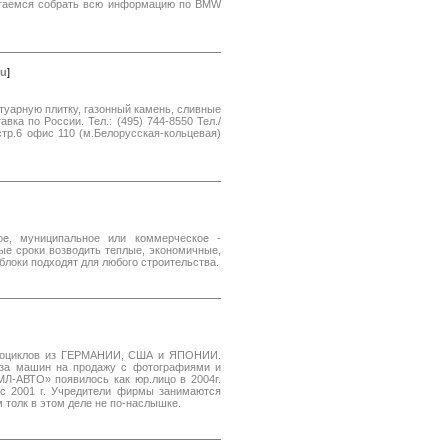
таемся собрать всю информацию по BMW
ru
]
отуарную плитку, газонный камень, сливные
авка по России. Тел.: (495) 744-8550 Тел./
 стр.6 офис 110 (м.Белорусская-кольцевая)
ое, муниципальное или коммерческое -
ые сроки возводить теплые, экономичные,
блоки подходят для любого строительства.
отоциклов из ГЕРМАНИИ, США и ЯПОНИИ.
аза машин на продажу с фотографиями и
Л-АВТО» появилось как юр.лицо в 2004г.
с 2001 г. Учредители фирмы занимаются
м толк в этом деле не по-наслышке.