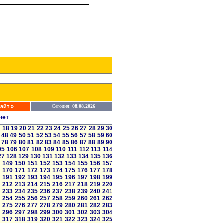
айт »
Сегодня:
08.08.2026
чет
7
18
19
20
21
22
23
24
25
26
27
28
29
30
48
49
50
51
52
53
54
55
56
57
58
59
60
78
79
80
81
82
83
84
85
86
87
88
89
90
05
106
107
108
109
110
111
112
113
114
27
128
129
130
131
132
133
134
135
136
8
149
150
151
152
153
154
155
156
157
9
170
171
172
173
174
175
176
177
178
0
191
192
193
194
195
196
197
198
199
1
212
213
214
215
216
217
218
219
220
2
233
234
235
236
237
238
239
240
241
3
254
255
256
257
258
259
260
261
262
4
275
276
277
278
279
280
281
282
283
5
296
297
298
299
300
301
302
303
304
6
317
318
319
320
321
322
323
324
325