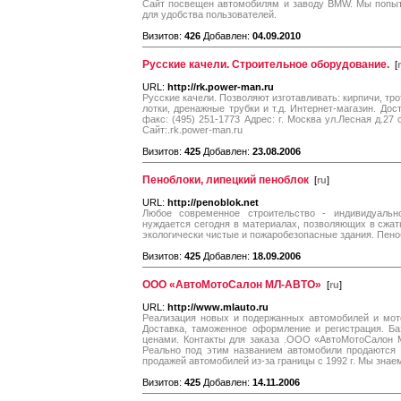
Сайт посвещен автомобилям и заводу BMW. Мы попы
для удобства пользователей.
Визитов:
426
Добавлен:
04.09.2010
Русские качели. Строительное оборудование.
[
URL:
http://rk.power-man.ru
Русские качели. Позволяют изготавливать: кирпичи, тр
лотки, дренажные трубки и т.д. Интернет-магазин. Дост
факс: (495) 251-1773 Адрес: г. Москва ул.Лесная д.27
Сайт:.rk.power-man.ru
Визитов:
425
Добавлен:
23.08.2006
Пеноблоки, липецкий пеноблок
[
ru
]
URL:
http://penoblok.net
Любое современное строительство - индивидуальн
нуждается сегодня в материалах, позволяющих в сжат
экологически чистые и пожаробезопасные здания. Пено
Визитов:
425
Добавлен:
18.09.2006
ООО «АвтоМотоСалон МЛ-АВТО»
[
ru
]
URL:
http://www.mlauto.ru
Реализация новых и подержанных автомобилей и м
Доставка, таможенное оформление и регистрация. Б
ценами. Контакты для заказа .ООО «АвтоМотоСалон М
Реально под этим названием автомобили продаются 
продажей автомобилей из-за границы с 1992 г. Мы знае
Визитов:
425
Добавлен:
14.11.2006