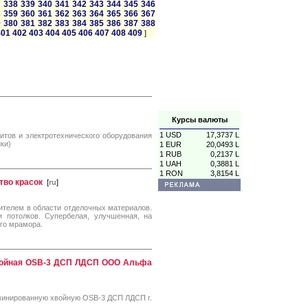
7
338
339
340
341
342
343
344
345
346
8
359
360
361
362
363
364
365
366
367
9
380
381
382
383
384
385
386
387
388
401
402
403
404
405
406
407
408
409
]
Курсы валюты
1 USD
17,3737 L
итов и электротехнического оборудования
ки)
1 EUR
20,0493 L
1 RUB
0,2137 L
1 UAH
0,3881 L
1 RON
3,8154 L
тво красок
[
ru
]
ителем в области отделочных материалов.
 потолков. Супербелая, улучшенная, на
го мрамора.
войная OSB-3 ДСП ЛДСП ООО Альфа
инированную хвойную OSB-3 ДСП ЛДСП г.