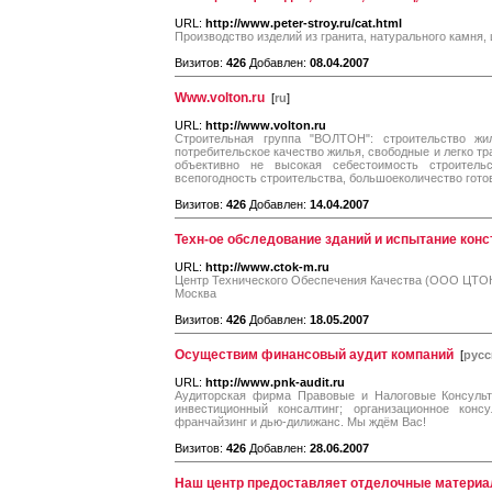
URL:
http://www.peter-stroy.ru/cat.html
Производство изделий из гранита, натурального камня,
Визитов:
426
Добавлен:
08.04.2007
Www.volton.ru
[
ru
]
URL:
http://www.volton.ru
Строительная группа "ВОЛТОН": строительство ж
потребительское качество жилья, свободные и легко
объективно не высокая себестоимость строитель
всепогодность строительства, большоеколичество гот
Визитов:
426
Добавлен:
14.04.2007
Техн-ое обследование зданий и испытание конст
URL:
http://www.ctok-m.ru
Центр Технического Обеспечения Качества (ООО ЦТОК) 
Моcквa
Визитов:
426
Добавлен:
18.05.2007
Осуществим финансовый аудит компаний
[
русс
URL:
http://www.pnk-audit.ru
Аудиторская фирма Правовые и Налоговые Консульта
инвестиционный консалтинг; организационное консу
франчайзинг и дью-дилижанс. Мы ждём Вас!
Визитов:
426
Добавлен:
28.06.2007
Наш центр предоставляет отделочные материа