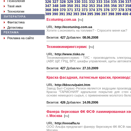
Психология
326
327
328
329
330
331
332
333
334
335
336
33
347
348
349
350
351
352
353
354
355
356
357
35
Твоё имя
368
369
370
371
372
373
374
375
376
377
378
37
Технологии
389
390
391
392
393
394
395
396
397
398
399
400
Ecotuning.com.ua
[
ru
]
Фантастика
URL:
http://ecotuning.com.ua
Детективы
Хотите сэкономить на топливе? - Спросите меня как?
Визитов:
427
Добавлен:
08.06.2008
Реклама на сайте
Техинижинирингсервис
[
ru
]
URL:
http://www.tisko.ru
Техинжинирингсервис - ТИС - производитель электрощ
(АВР, ЩР, ГРЩ, ВРУ, шкафы управления, щиты автомати
Визитов:
427
Добавлен:
27.10.2009
Краска фасадная, латексные краски, производс
URL:
http://kbsr.ru/paint.htm
Завод Быт-Сервис-Регион является ведущим производ
Краска "ГАРМОНИЯ" идеальное покрытие для стен и
основе немецкого сырья, с применением молотого бело
Визитов:
426
Добавлен:
14.09.2006
Фанера березовая ФК ФСФ ламинированная х
г. Москва
[
ru
]
URL:
http://oooalfa.ru
ООО Альфа предлагает фанеру березовую ФК ФСФ лам
Москва