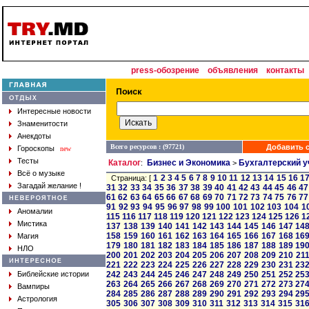
press-обозрение
объявления
контакты
Интересные новости
Знаменитости
Анекдоты
Всего ресурсов : (97721)
Добавить с
Гороскопы
new
Тесты
Каталог
Бизнес и Экономика
Бухгалтерский у
:
>
Всё о музыке
1
2
3
4
5
6
7
8
9
10
11
12
13
14
15
16
1
Страница: [
Загадай желание !
31
32
33
34
35
36
37
38
39
40
41
42
43
44
45
46
47
61
62
63
64
65
66
67
68
69
70
71
72
73
74
75
76
77
91
92
93
94
95
96
97
98
99
100
101
102
103
104
1
Аномалии
115
116
117
118
119
120
121
122
123
124
125
126
1
Мистика
137
138
139
140
141
142
143
144
145
146
147
14
158
159
160
161
162
163
164
165
166
167
168
16
Магия
179
180
181
182
183
184
185
186
187
188
189
19
НЛО
200
201
202
203
204
205
206
207
208
209
210
21
221
222
223
224
225
226
227
228
229
230
231
23
Библейские истории
242
243
244
245
246
247
248
249
250
251
252
25
263
264
265
266
267
268
269
270
271
272
273
27
Вампиры
284
285
286
287
288
289
290
291
292
293
294
29
Астрология
305
306
307
308
309
310
311
312
313
314
315
31