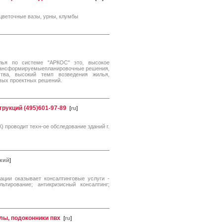
 цветочные вазы, урны, клумбы
илья по системе "АРКОС" это, высокое
 трансформируемыепланировочные решения,
ства, высокий темп возведения жилья,
овых проектных решений.
рукций (495)601-97-89
[
ru
]
проводит техн-ое обследование зданий г.
кий
]
ции оказывает консалтинговые услуги -
льтирование; антикризисный консалтинг;
лы, подоконники пвх
[
ru
]