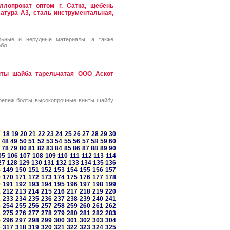
лопрокат оптом г. Сатка, щебень
атура А3, сталь инструментальная,
льные и нерудные материалы, а также
бл.
ты шайба тарельчатая ООО Аскот
крепеж болты высокопрочные винты шайбу
7
18
19
20
21
22
23
24
25
26
27
28
29
30
48
49
50
51
52
53
54
55
56
57
58
59
60
78
79
80
81
82
83
84
85
86
87
88
89
90
05
106
107
108
109
110
111
112
113
114
27
128
129
130
131
132
133
134
135
136
8
149
150
151
152
153
154
155
156
157
9
170
171
172
173
174
175
176
177
178
0
191
192
193
194
195
196
197
198
199
1
212
213
214
215
216
217
218
219
220
2
233
234
235
236
237
238
239
240
241
3
254
255
256
257
258
259
260
261
262
4
275
276
277
278
279
280
281
282
283
5
296
297
298
299
300
301
302
303
304
6
317
318
319
320
321
322
323
324
325