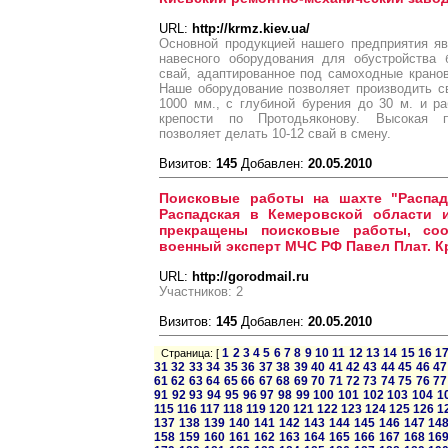
URL:
http://krmz.kiev.ua/
Основной продукцией нашего предприятия яв
навесного оборудования для обустройства 
свай, адаптированное под самоходные крано
Наше оборудование позволяет производить 
1000 мм., с глубиной бурения до 30 м. и ра
крепости по Протодьяконову. Высокая п
позволяет делать 10-12 свай в смену.
Визитов:
145
Добавлен:
20.05.2010
Поисковые работы на шахте "Распад
Распадская в Кемеровской области и
прекращены поисковые работы, со
военный эксперт МЧС РФ Павел Плат. Кр
URL:
http://gorodmail.ru
Участников: 2
Визитов:
145
Добавлен:
20.05.2010
1
2
3
4
5
6
7
8
9
10
11
12
13
14
15
16
1
Страница: [
31
32
33
34
35
36
37
38
39
40
41
42
43
44
45
46
47
61
62
63
64
65
66
67
68
69
70
71
72
73
74
75
76
77
91
92
93
94
95
96
97
98
99
100
101
102
103
104
1
115
116
117
118
119
120
121
122
123
124
125
126
1
137
138
139
140
141
142
143
144
145
146
147
14
158
159
160
161
162
163
164
165
166
167
168
16