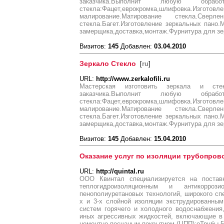
заказчика.Выполнит любую обр
стекла:Фацет,еврокромка,шлифовка
малирование.Матирование стекла.Сверл
стекла.Багет.Изготовление зеркальных пано.
замерщика,доставка,монтаж.Фурнитура для зер
Визитов:
145
Добавлен:
03.04.2010
Зеркало Стекло
[
ru
]
URL:
http://www.zerkalofili.ru
Мастерская изготовить зеркала и ст
заказчика.Выполнит любую обр
стекла:Фацет,еврокромка,шлифовка
малирование.Матирование стекла.Сверл
стекла.Багет.Изготовление зеркальных пано.
замерщика,доставка,монтаж.Фурнитура для зер
Визитов:
145
Добавлен:
15.04.2010
Оказание услуг по изоляции трубопров
URL:
http://quintal.ru
ООО Квинтал специализируется на поста
теплогидроизоляционным и антикорро
пенополиуретановых технологий, широкого спе
х и 3-х слойной изоляции экструдированны
систем горячего и холодного водоснабжения,
иных агрессивных жидкостей, включающие в 
цементно-песчаным покрытием (ЦПП);oТрубы 57