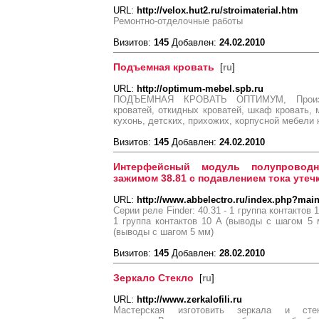
URL:
http://velox.hut2.ru/stroimaterial.htm
Ремонтно-отделочные работы
Визитов:
145
Добавлен:
24.02.2010
Подъемная кровать
[
ru
]
URL:
http://optimum-mebel.spb.ru
ПОДЪЕМНАЯ КРОВАТЬ ОПТИМУМ, Произв
кроватей, откидных кроватей, шкаф кровать,
кухонь, детских, прихожих, корпусной мебели 
Визитов:
145
Добавлен:
24.02.2010
Интерфейсный модуль полупровод
зажимом 38.81 с подавлением тока утеч
URL:
http://www.abbelectro.ru/index.php?mai
Серии реле Finder: 40.31 - 1 группа контактов 
1 группа контактов 10 A (выводы с шагом 5 м
(выводы с шагом 5 мм)
Визитов:
145
Добавлен:
28.02.2010
Зеркало Стекло
[
ru
]
URL:
http://www.zerkalofili.ru
Мастерская изготовить зеркала и ст