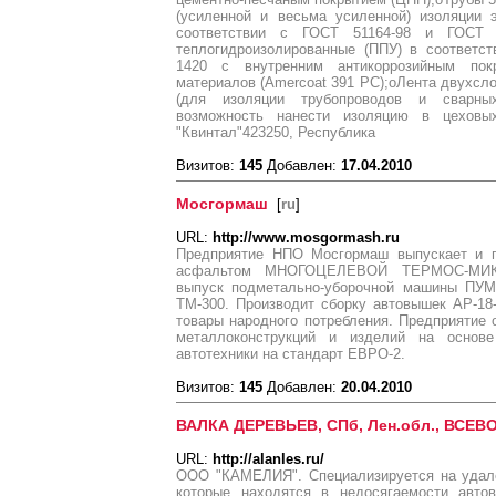
(усиленной и весьма усиленной) изоляции 
соответствии с ГОСТ 51164-98 и ГОСТ 9
теплогидроизолированные (ППУ) в соответст
1420 с внутренним антикоррозийным пок
материалов (Amercoat 391 PC);oЛента двухсл
(для изоляции трубопроводов и сварных
возможность нанести изоляцию в цехов
"Квинтал"423250, Республика
Визитов:
145
Добавлен:
17.04.2010
Мосгормаш
[
ru
]
URL:
http://www.mosgormash.ru
Предприятие НПО Мосгормаш выпускает и п
асфальтом МНОГОЦЕЛЕВОЙ ТЕРМОС-МИКСЕ
выпуск подметально-уборочной машины ПУМ-
ТМ-300. Производит сборку автовышек АР-18-
товары народного потребления. Предприятие 
металлоконструкций и изделий на основ
автотехники на стандарт ЕВРО-2.
Визитов:
145
Добавлен:
20.04.2010
ВАЛКА ДЕРЕВЬЕВ, СПб, Лен.обл., ВСЕВО
URL:
http://alanles.ru/
ООО "КАМЕЛИЯ". Специализируется на удал
которые находятся в недосягаемости авто