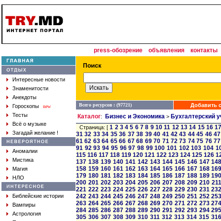
press-обозрение
объявления
контакты
Интересные новости
Знаменитости
Анекдоты
Всего ресурсов : (97721)
Добавить с
Гороскопы
new
Тесты
Каталог
Бизнес и Экономика
Бухгалтерский у
:
>
Всё о музыке
1
2
3
4
5
6
7
8
9
10
11
12
13
14
15
16
1
Страница: [
Загадай желание !
31
32
33
34
35
36
37
38
39
40
41
42
43
44
45
46
47
61
62
63
64
65
66
67
68
69
70
71
72
73
74
75
76
77
91
92
93
94
95
96
97
98
99
100
101
102
103
104
1
Аномалии
115
116
117
118
119
120
121
122
123
124
125
126
1
Мистика
137
138
139
140
141
142
143
144
145
146
147
14
158
159
160
161
162
163
164
165
166
167
168
16
Магия
179
180
181
182
183
184
185
186
187
188
189
19
НЛО
200
201
202
203
204
205
206
207
208
209
210
21
221
222
223
224
225
226
227
228
229
230
231
23
Библейские истории
242
243
244
245
246
247
248
249
250
251
252
25
263
264
265
266
267
268
269
270
271
272
273
27
Вампиры
284
285
286
287
288
289
290
291
292
293
294
29
Астрология
305
306
307
308
309
310
311
312
313
314
315
31