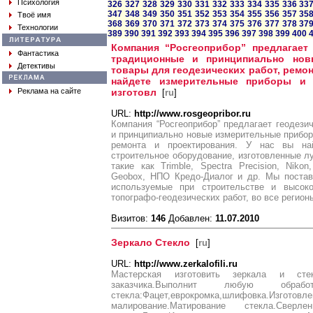
Психология
326
327
328
329
330
331
332
333
334
335
336
33
347
348
349
350
351
352
353
354
355
356
357
35
Твоё имя
368
369
370
371
372
373
374
375
376
377
378
37
Технологии
389
390
391
392
393
394
395
396
397
398
399
400
Компания “Росгеоприбор” предлагает 
Фантастика
традиционные и принципиально нов
Детективы
товары для геодезических работ, ремон
найдете измерительные приборы и 
Реклама на сайте
изготовл
[
ru
]
URL:
http://www.rosgeopribor.ru
Компания “Росгеоприбор” предлагает геодези
и принципиально новые измерительные приборы
ремонта и проектирования. У нас вы на
строительное оборудование, изготовленные 
такие как Trimble, Spectra Precision, Nikon,
Geobox, НПО Кредо-Диалог и др. Мы постав
используемые при строительстве и высок
топографо-геодезических работ, во все регион
Визитов:
146
Добавлен:
11.07.2010
Зеркало Стекло
[
ru
]
URL:
http://www.zerkalofili.ru
Мастерская изготовить зеркала и ст
заказчика.Выполнит любую обр
стекла:Фацет,еврокромка,шлифовка
малирование.Матирование стекла.Сверл