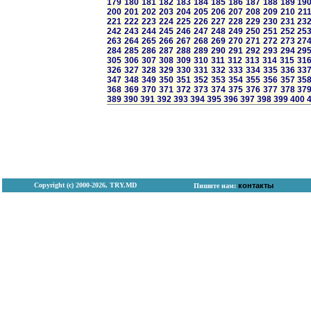
179
180
181
182
183
184
185
186
187
188
189
19
200
201
202
203
204
205
206
207
208
209
210
21
221
222
223
224
225
226
227
228
229
230
231
23
242
243
244
245
246
247
248
249
250
251
252
25
263
264
265
266
267
268
269
270
271
272
273
27
284
285
286
287
288
289
290
291
292
293
294
29
305
306
307
308
309
310
311
312
313
314
315
31
326
327
328
329
330
331
332
333
334
335
336
33
347
348
349
350
351
352
353
354
355
356
357
35
368
369
370
371
372
373
374
375
376
377
378
37
389
390
391
392
393
394
395
396
397
398
399
400
Copyright (с) 2000-2026, TRY.MD
контакты
Пишите нам: