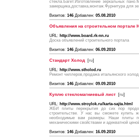
стекла.Багет.Изготовление зеркальных пано.
замерщика,доставка,монтаж.Фурнитура для зер
Визитов:
146
Добавлен:
05.08.2010
Объявления на строительном портале 
URL:
http://www.board.rk-nn.ru
Доска объявлений строительного портала
Визитов:
146
Добавлен:
06.09.2010
Стандарт Холод
[
ru
]
URL:
http://www.stholod.ru
Ремонт чиллеров,продажа итальянского холод
Визитов:
146
Добавлен:
09.09.2010
Куплю стекломагниевый лист
[
ru
]
URL:
http://www.stroylok.ru/karta-sajta.html
ЖБИ плиты перекрытия до сих пор продо
строительстве. У нас вы сможете купить ж
необходимые вам размеры. Наши плиты п
механическими свойствами и адекватной ценой
Визитов:
146
Добавлен:
16.09.2010