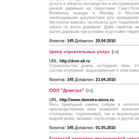
услуги в области лесоводства и обслуживани
валкой деревьев на территории Санкт-Пете
Возможны выезды в Москву и Московс
необходимыми документами для проведения 
бесплатно выехать на обьекты для подробной
заказа по валке деревьев. Даём гарантии н
валке деревьев при условии подготовки терри
Визитов:
145
Добавлен:
20.04.2010
Центр строительных услух
[
ru
]
URL:
http://dom-ek.ru
Строительство домов, коттеджей, бань. О
систем отопления, водоснабжения и электрики
Визитов:
145
Добавлен:
23.04.2010
ООО "Деметра"
[
ru
]
URL:
http://www.demetra-stone.ru
Весь природный камень собран в катало
производственная база позволяет выполня
столешницы, подоконники), так и высокохуд
водной резки, мозаики, скульптуры и другие д
Визитов:
145
Добавлен:
01.05.2010
Киевский ремонтно-механический заво