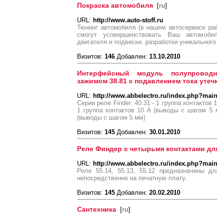
Покраска автомобиля
[
ru
]
URL:
http://www.auto-stoff.ru
Тюнинг автомобиля (в нашем автосервисе ра
смогут усовершенствовать Ваш автомоби
двигателя и подвески, разработки уникального
Визитов:
146
Добавлен:
13.10.2010
Интерфейсный модуль полупровод
зажимом 38.81 с подавлением тока утеч
URL:
http://www.abbelectro.ru/index.php?mai
Серии реле Finder: 40.31 - 1 группа контактов 
1 группа контактов 10 A (выводы с шагом 5 м
(выводы с шагом 5 мм)
Визитов:
145
Добавлен:
30.01.2010
Реле Финдер с четырьмя контактами дл
URL:
http://www.abbelectro.ru/index.php?mai
Реле 55.14, 55.13, 55.12 предназначены д
непосредственно на печатную плату.
Визитов:
145
Добавлен:
20.02.2010
Сантехника
[
ru
]