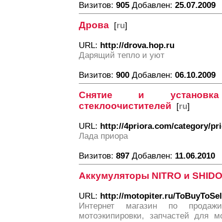
Визитов:
905
Добавлен:
25.07.2009
Дрова
[
ru
]
URL:
http://drova.hop.ru
Дарящий тепло и уют
Визитов:
900
Добавлен:
06.10.2009
Снятие и установка 
стеклоочистителей
[
ru
]
URL:
http://4priora.com/category/pr
Лада приора
Визитов:
897
Добавлен:
11.06.2010
Аккумуляторы NITRO и SHID
URL:
http://motopiter.ru/ToBuyToSel
Интернет магазин по прода
мотоэкипировки, запчастей для м