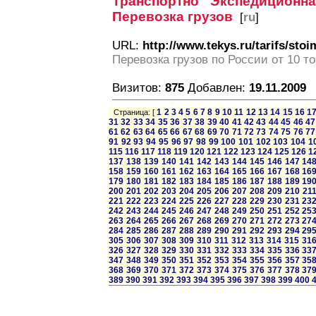
Транспортно Экспедицион
Перевозка грузов
[
ru
]
URL:
http://www.tekys.ru/tarifs/sto
Перевозка грузов по России от 10 т
Визитов:
875
Добавлен:
19.11.2009
1
2
3
4
5
6
7
8
9
10
11
12
13
14
15
16
1
Страница: [
31
32
33
34
35
36
37
38
39
40
41
42
43
44
45
46
47
61
62
63
64
65
66
67
68
69
70
71
72
73
74
75
76
77
91
92
93
94
95
96
97
98
99
100
101
102
103
104
1
115
116
117
118
119
120
121
122
123
124
125
126
1
137
138
139
140
141
142
143
144
145
146
147
14
158
159
160
161
162
163
164
165
166
167
168
16
179
180
181
182
183
184
185
186
187
188
189
19
200
201
202
203
204
205
206
207
208
209
210
21
221
222
223
224
225
226
227
228
229
230
231
23
242
243
244
245
246
247
248
249
250
251
252
25
263
264
265
266
267
268
269
270
271
272
273
27
284
285
286
287
288
289
290
291
292
293
294
29
305
306
307
308
309
310
311
312
313
314
315
31
326
327
328
329
330
331
332
333
334
335
336
33
347
348
349
350
351
352
353
354
355
356
357
35
368
369
370
371
372
373
374
375
376
377
378
37
389
390
391
392
393
394
395
396
397
398
399
400