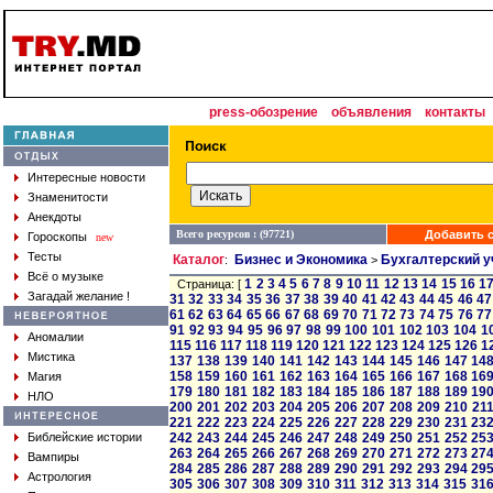
press-обозрение
объявления
контакты
Интересные новости
Знаменитости
Анекдоты
Всего ресурсов : (97721)
Добавить с
Гороскопы
new
Тесты
Каталог
Бизнес и Экономика
Бухгалтерский у
:
>
Всё о музыке
1
2
3
4
5
6
7
8
9
10
11
12
13
14
15
16
1
Страница: [
Загадай желание !
31
32
33
34
35
36
37
38
39
40
41
42
43
44
45
46
47
61
62
63
64
65
66
67
68
69
70
71
72
73
74
75
76
77
91
92
93
94
95
96
97
98
99
100
101
102
103
104
1
Аномалии
115
116
117
118
119
120
121
122
123
124
125
126
1
Мистика
137
138
139
140
141
142
143
144
145
146
147
14
158
159
160
161
162
163
164
165
166
167
168
16
Магия
179
180
181
182
183
184
185
186
187
188
189
19
НЛО
200
201
202
203
204
205
206
207
208
209
210
21
221
222
223
224
225
226
227
228
229
230
231
23
Библейские истории
242
243
244
245
246
247
248
249
250
251
252
25
263
264
265
266
267
268
269
270
271
272
273
27
Вампиры
284
285
286
287
288
289
290
291
292
293
294
29
Астрология
305
306
307
308
309
310
311
312
313
314
315
31