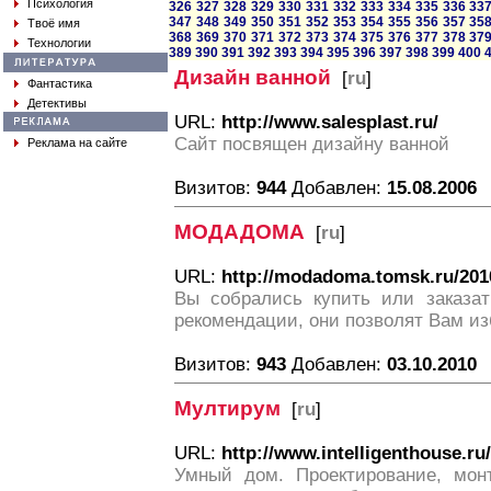
Психология
326
327
328
329
330
331
332
333
334
335
336
33
347
348
349
350
351
352
353
354
355
356
357
35
Твоё имя
368
369
370
371
372
373
374
375
376
377
378
37
Технологии
389
390
391
392
393
394
395
396
397
398
399
400
Дизайн ванной
[
ru
]
Фантастика
Детективы
URL:
http://www.salesplast.ru/
Сайт посвящен дизайну ванной
Реклама на сайте
Визитов:
944
Добавлен:
15.08.2006
МОДАДОМА
[
ru
]
URL:
http://modadoma.tomsk.ru/2010
Вы собрались купить или заказа
рекомендации, они позволят Вам и
Визитов:
943
Добавлен:
03.10.2010
Мултирум
[
ru
]
URL:
http://www.intelligenthouse.ru/
Умный дом. Проектирование, монт