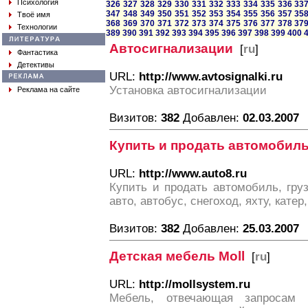
Психология
326
327
328
329
330
331
332
333
334
335
336
33
347
348
349
350
351
352
353
354
355
356
357
35
Твоё имя
368
369
370
371
372
373
374
375
376
377
378
37
Технологии
389
390
391
392
393
394
395
396
397
398
399
400
Автосигнализации
[
ru
]
Фантастика
Детективы
URL:
http://www.avtosignalki.ru
Установка автосигнализации
Реклама на сайте
Визитов:
382
Добавлен:
02.03.2007
Купить и продать автомобиль 
URL:
http://www.auto8.ru
Купить и продать автомобиль, гру
авто, автобус, снегоход, яхту, кате
Визитов:
382
Добавлен:
25.03.2007
Детская мебель Moll
[
ru
]
URL:
http://mollsystem.ru
Мебель, отвечающая запросам