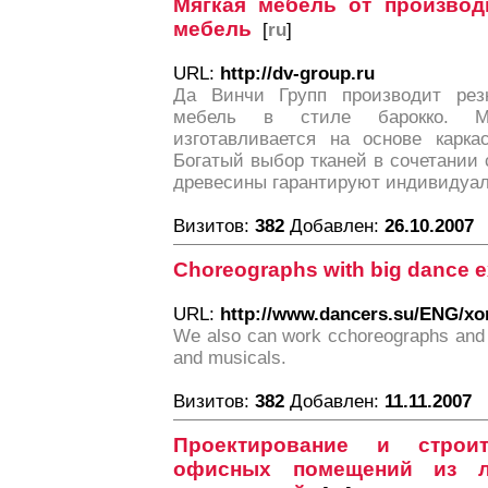
Мягкая мебель от производи
мебель
[
ru
]
URL:
http://dv-group.ru
Да Винчи Групп производит рез
мебель в стиле барокко. Ме
изготавливается на основе карка
Богатый выбор тканей в сочетании
древесины гарантируют индивидуал
Визитов:
382
Добавлен:
26.10.2007
Choreographs with big dance 
URL:
http://www.dancers.su/ENG/xo
We also can work сchoreographs and 
and musicals.
Визитов:
382
Добавлен:
11.11.2007
Проектирование и строи
офисных помещений из ле