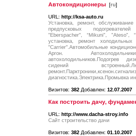
Автокондиционеры
[
ru
]
URL:
http://ksa-auto.ru
Установка, ремонт, обслуживание
предпусковых подогревателей
"Eberspacher", “Mikuni”, ”Ateso”
установка, ремонт холодильных 
"Сarrier".Автомобильные кондицио
Аргон. Автохолодильни
автохолодильников.Подогрев диз
сидений встроенный.
ремонт.Парктроники,ксенон.сигнал
диагностика.Электрика.Промывка ин
Визитов:
382
Добавлен:
12.07.2007
Как построить дачу, фундаме
URL:
http://www.dacha-stroy.info
Сайт строительство дачи
Визитов:
382
Добавлен:
01.10.2007