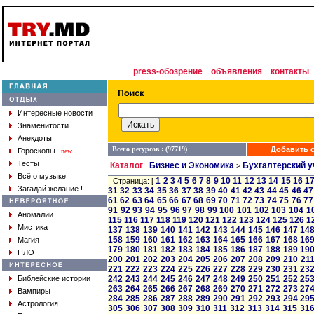
press-обозрение
объявления
контакты
Интересные новости
Знаменитости
Анекдоты
Всего ресурсов : (97719)
Добавить с
Гороскопы
new
Тесты
Каталог
Бизнес и Экономика
Бухгалтерский у
:
>
Всё о музыке
1
2
3
4
5
6
7
8
9
10
11
12
13
14
15
16
1
Страница: [
Загадай желание !
31
32
33
34
35
36
37
38
39
40
41
42
43
44
45
46
47
61
62
63
64
65
66
67
68
69
70
71
72
73
74
75
76
77
91
92
93
94
95
96
97
98
99
100
101
102
103
104
1
Аномалии
115
116
117
118
119
120
121
122
123
124
125
126
1
Мистика
137
138
139
140
141
142
143
144
145
146
147
14
158
159
160
161
162
163
164
165
166
167
168
16
Магия
179
180
181
182
183
184
185
186
187
188
189
19
НЛО
200
201
202
203
204
205
206
207
208
209
210
21
221
222
223
224
225
226
227
228
229
230
231
23
Библейские истории
242
243
244
245
246
247
248
249
250
251
252
25
263
264
265
266
267
268
269
270
271
272
273
27
Вампиры
284
285
286
287
288
289
290
291
292
293
294
29
Астрология
305
306
307
308
309
310
311
312
313
314
315
31