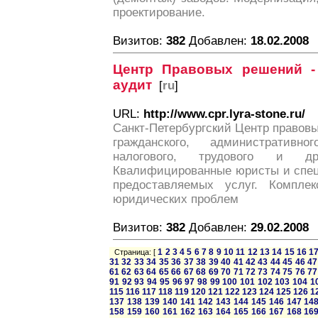
проектирование.
Визитов:
382
Добавлен:
18.02.2008
Центр Правовых решений -
аудит
[
ru
]
URL:
http://www.cpr.lyra-stone.ru/
Санкт-Петербургский Центр правовы
гражданского, административног
налогового, трудового и др
Квалифицированные юристы и спец
предоставляемых услуг. Компл
юридических проблем
Визитов:
382
Добавлен:
29.02.2008
1
2
3
4
5
6
7
8
9
10
11
12
13
14
15
16
1
Страница: [
31
32
33
34
35
36
37
38
39
40
41
42
43
44
45
46
47
61
62
63
64
65
66
67
68
69
70
71
72
73
74
75
76
77
91
92
93
94
95
96
97
98
99
100
101
102
103
104
1
115
116
117
118
119
120
121
122
123
124
125
126
1
137
138
139
140
141
142
143
144
145
146
147
14
158
159
160
161
162
163
164
165
166
167
168
16