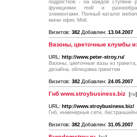
подростков - на каждой ступени 
функциями moll и разнообра
элементами. Полный каталог мебели
мини офис Moll.
Визитов:
382
Добавлен:
13.04.2007
Вазоны, цветочные клумбы из
URL:
http://www.peter-stroy.ru/
Вазоны, цветочные вазы из гранита
дизайна, облицовка гранитом
Визитов:
382
Добавлен:
24.05.2007
Гнб www.stroybusiness.biz
[
ru
]
URL:
http://www.stroybusiness.biz/
Гнб, инженерные сети, бестраншей
Визитов:
382
Добавлен:
31.05.2007
Evrodomstroy.ru