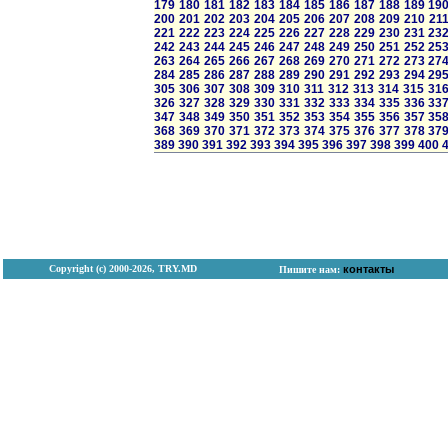
179
180
181
182
183
184
185
186
187
188
189
19
200
201
202
203
204
205
206
207
208
209
210
21
221
222
223
224
225
226
227
228
229
230
231
23
242
243
244
245
246
247
248
249
250
251
252
25
263
264
265
266
267
268
269
270
271
272
273
27
284
285
286
287
288
289
290
291
292
293
294
29
305
306
307
308
309
310
311
312
313
314
315
31
326
327
328
329
330
331
332
333
334
335
336
33
347
348
349
350
351
352
353
354
355
356
357
35
368
369
370
371
372
373
374
375
376
377
378
37
389
390
391
392
393
394
395
396
397
398
399
400
Copyright (с) 2000-2026, TRY.MD
контакты
Пишите нам: