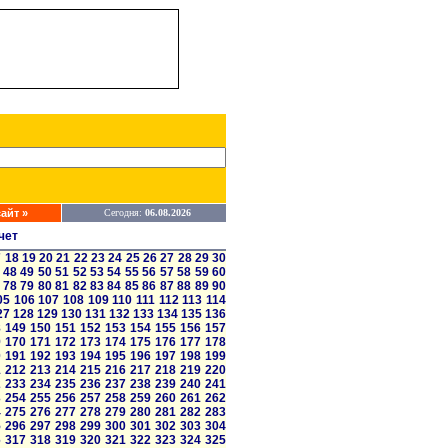
айт »
Сегодня:
06.08.2026
чет
7
18
19
20
21
22
23
24
25
26
27
28
29
30
48
49
50
51
52
53
54
55
56
57
58
59
60
78
79
80
81
82
83
84
85
86
87
88
89
90
05
106
107
108
109
110
111
112
113
114
27
128
129
130
131
132
133
134
135
136
8
149
150
151
152
153
154
155
156
157
9
170
171
172
173
174
175
176
177
178
0
191
192
193
194
195
196
197
198
199
1
212
213
214
215
216
217
218
219
220
2
233
234
235
236
237
238
239
240
241
3
254
255
256
257
258
259
260
261
262
4
275
276
277
278
279
280
281
282
283
5
296
297
298
299
300
301
302
303
304
6
317
318
319
320
321
322
323
324
325