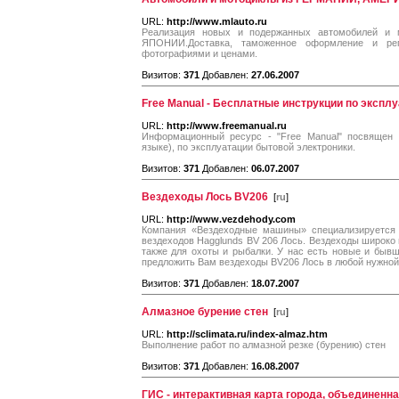
URL:
http://www.mlauto.ru
Реализация новых и подержанных автомобилей и
ЯПОНИИ.Доставка, таможенное оформление и ре
фотографиями и ценами.
Визитов:
371
Добавлен:
27.06.2007
Free Manual - Бесплатные инструкции по экспл
URL:
http://www.freemanual.ru
Информационный ресурс - "Free Manual" посвяще
языке), по эксплуатации бытовой электроники.
Визитов:
371
Добавлен:
06.07.2007
Вездеходы Лось BV206
[
ru
]
URL:
http://www.vezdehody.com
Компания «Вездеходные машины» специализируется 
вездеходов Hagglunds BV 206 Лось. Вездеходы широко 
также для охоты и рыбалки. У нас есть новые и быв
предложить Вам вездеходы BV206 Лось в любой нужной
Визитов:
371
Добавлен:
18.07.2007
Алмазное бурение стен
[
ru
]
URL:
http://sclimata.ru/index-almaz.htm
Выполнение работ по алмазной резке (бурению) стен
Визитов:
371
Добавлен:
16.08.2007
ГИС - интерактивная карта города, объединенн