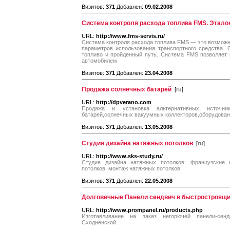
Визитов:
371
Добавлен:
09.02.2008
Система контроля расхода топлива FMS. Этало
URL:
http://www.fms-servis.ru/
Система контроля расхода топлива FMS — это возможн
параметров использования транспортного средства.
топливо и пройденный путь. Система FMS позволяет
автомобилем
Визитов:
371
Добавлен:
23.04.2008
Продажа солнечных батарей
[
ru
]
URL:
http://dpverano.com
Продажа и установка альтернативных источников
батарей,солнечных вакуумных коллекторов,оборудован
Визитов:
371
Добавлен:
13.05.2008
Студия дизайна натяжных потолков
[
ru
]
URL:
http://www.sks-study.ru/
Студия дизайна натяжных потолков: французские 
потолков, монтаж натяжных потолков
Визитов:
371
Добавлен:
22.05.2008
Долговечные Панели сендвич в быстростроящи
URL:
http://www.prompanel.ru/products.php
Изготавливание на заказ негорючей панели-сен
Сходненской.