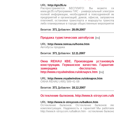
URL:
http://gis35.ru
Распространяется БЕСПЛАТО: Вы можете с
www.gis35.ruПрограмма ГИС - универсальный электрон
полной информации, необходимой в повседневной жи
предприятий и организаций, домов, офисов, заправочны
платежей, остановки транспорта и маршруты транспо
либо планируемые в городе общественные мероприятия
Визитов:
371
Добавлен:
28.09.2007
Продажа туристических автобусов
[
ru
]
URL:
http://www.temsa.ru/home.htm
Автобусы продажа
Визитов:
371
Добавлен:
12.11.2007
Окна REHAU КВЕ. Производим установку/
конструкции. Германское качество. Гарант
замерщика -бесплатно. 
http://www.royalwindow.ru/oknapvx.htm
[
ru
]
URL:
http://www.royalwindow.ru/oknapvx.htm
ОКНА REHAU (495) 589-41-08
Визитов:
371
Добавлен:
18.12.2007
Остекление балконов. http://www.k-stroycom.ru/
URL:
http://www.k-stroycom.ru/balkon.htm
Остекление балконов. Остекление балконов лю
комплектующих. Надежность и гарантия! Мы работаем
http://www.k-stroycom.ru/balkon.htm - остекление балкон