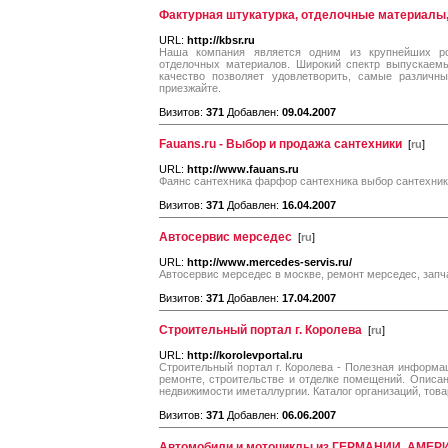
Фактурная штукатурка, отделочные материалы,
URL:
http://kbsr.ru
Наша компания является одним из крупнейших ро
отделочных материалов. Широкий спектр выпускаем
качество позволяет удовлетворить, самые различны
приезжайте.
Визитов:
371
Добавлен:
09.04.2007
Fauans.ru - Выбор и продажа сантехники
[
ru
]
URL:
http://www.fauans.ru
Фаянс сантехника фарфор сантехника выбор сантехник
Визитов:
371
Добавлен:
16.04.2007
Автосервис мерседес
[
ru
]
URL:
http://www.mercedes-servis.ru/
Автосервис мерседес в москве, ремонт мерседес, зап
Визитов:
371
Добавлен:
17.04.2007
Строительный портал г. Королева
[
ru
]
URL:
http://korolevportal.ru
Строительный портал г. Королева - Полезная информац
ремонте, строительстве и отделке помещений. Описан
недвижимости иметаллургии. Каталог организаций, това
Визитов:
371
Добавлен:
06.06.2007
Автомобили и мотоциклы из ГЕРМАНИИ, АМЕР