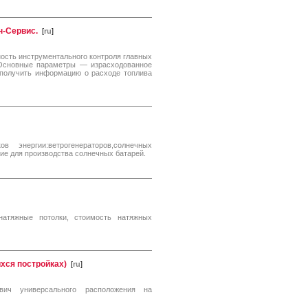
н-Сервис.
[
ru
]
ость инструментального контроля главных
 Основные параметры — израсходованное
 получить информацию о расходе топлива
 энергии:ветрогенераторов,солнечных
ие для производства солнечных батарей.
натяжные потолки, стоимость натяжных
хся постройках)
[
ru
]
двич универсального расположения на