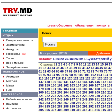
press-обозрение
объявления
контакты
Интересные новости
Знаменитости
Анекдоты
Всего ресурсов : (97718)
Добавить с
Гороскопы
new
Тесты
Каталог
Бизнес и Экономика
Бухгалтерский у
:
>
Всё о музыке
1
2
3
4
5
6
7
8
9
10
11
12
13
14
15
16
1
Страница: [
Загадай желание !
31
32
33
34
35
36
37
38
39
40
41
42
43
44
45
46
47
61
62
63
64
65
66
67
68
69
70
71
72
73
74
75
76
77
91
92
93
94
95
96
97
98
99
100
101
102
103
104
1
Аномалии
115
116
117
118
119
120
121
122
123
124
125
126
1
Мистика
137
138
139
140
141
142
143
144
145
146
147
14
158
159
160
161
162
163
164
165
166
167
168
16
Магия
179
180
181
182
183
184
185
186
187
188
189
19
НЛО
200
201
202
203
204
205
206
207
208
209
210
21
221
222
223
224
225
226
227
228
229
230
231
23
Библейские истории
242
243
244
245
246
247
248
249
250
251
252
25
263
264
265
266
267
268
269
270
271
272
273
27
Вампиры
284
285
286
287
288
289
290
291
292
293
294
29
Астрология
305
306
307
308
309
310
311
312
313
314
315
31