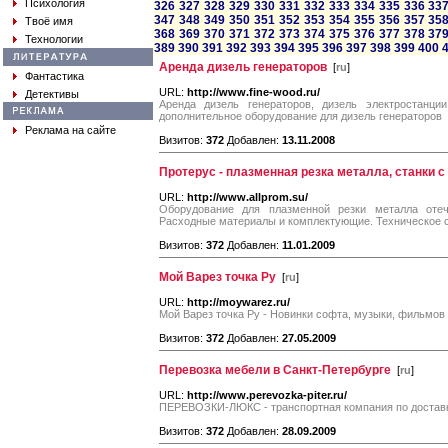
Психология
326
327
328
329
330
331
332
333
334
335
336
33
347
348
349
350
351
352
353
354
355
356
357
35
Твоё имя
368
369
370
371
372
373
374
375
376
377
378
37
Технологии
389
390
391
392
393
394
395
396
397
398
399
400
Аренда дизель генераторов
[
ru
]
Фантастика
URL:
http://www.fine-wood.ru/
Детективы
Аренда дизель генераторов, дизель электростанци
дополнительное оборудование для дизель генераторов
Реклама на сайте
Визитов:
372
Добавлен:
13.11.2008
Протерус - плазменная резка металла, станки 
URL:
http://www.allprom.su/
Оборудование для плазменной резки металла отече
Расходные материалы и комплектующие. Техническое 
Визитов:
372
Добавлен:
11.01.2009
Мой Варез точка Ру
[
ru
]
URL:
http://moywarez.ru/
Мой Варез точка Ру - Новинки софта, музыки, фильмов
Визитов:
372
Добавлен:
27.05.2009
Перевозка мебели в Санкт-Петербурге
[
ru
]
URL:
http://www.perevozka-piter.ru/
ПЕРЕВОЗКИ-ЛЮКС - транспортная компания по доставк
Визитов:
372
Добавлен:
28.09.2009