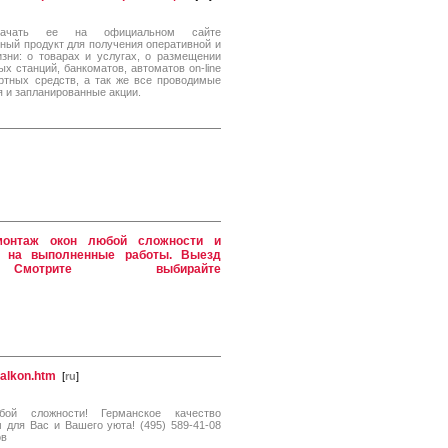
качать ее на официальном сайте
ный продукт для получения оперативной и
зни: о товарах и услугах, о размещении
х станций, банкоматов, автоматов on-line
ртных средств, а так же все проводимые
 и запланированные акции.
монтаж окон любой сложности и
ия на выполненные работы. Выезд
Смотрите выбирайте
balkon.htm
[
ru
]
бой сложности! Германское качество
 для Вас и Вашего уюта! (495) 589-41-08
ов