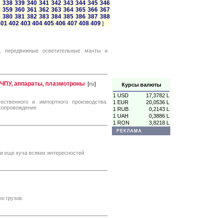
7
338
339
340
341
342
343
344
345
346
8
359
360
361
362
363
364
365
366
367
9
380
381
382
383
384
385
386
387
388
401
402
403
404
405
406
407
408
409
]
и, передвижные осветительные мачты и
с ЧПУ, аппараты, плазмотроны
[
ru
]
Курсы валюты
1 USD
17,3782 L
ственного и импортного производства.
1 EUR
20,0536 L
сопровождение
1 RUB
0,2143 L
1 UAH
0,3886 L
1 RON
3,8218 L
 и еще куча всяких интересностей
е грузов.