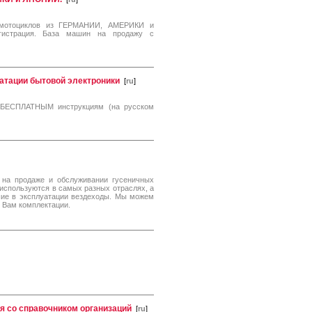
 мотоциклов из ГЕРМАНИИ, АМЕРИКИ и
гистрация. База машин на продажу с
уатации бытовой электроники
[
ru
]
н БЕСПЛАТНЫМ инструкциям (на русском
на продаже и обслуживании гусеничных
используются в самых разных отраслях, а
шие в эксплуатации вездеходы. Мы можем
 Вам комплектации.
ая со справочником организаций
[
ru
]