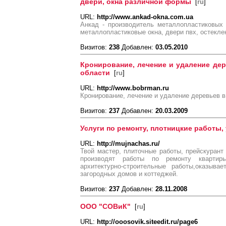
двери, окна различной формы
[
ru
]
URL:
http://www.ankad-okna.com.ua
Анкад - производитель металлопластиковых 
металлопластиковые окна, двери пвх, остекле
Визитов:
238
Добавлен:
03.05.2010
Кронирование, лечение и удаление де
области
[
ru
]
URL:
http://www.bobrman.ru
Кронирование, лечение и удаление деревьев в
Визитов:
237
Добавлен:
20.03.2009
Услуги по ремонту, плотницкие работы, 
URL:
http://mujnachas.ru/
Твой мастер, плиточные работы, прейскурант
производят работы по ремонту квартир
архитектурно-строительные работы,оказыва
загородных домов и коттеджей.
Визитов:
237
Добавлен:
28.11.2008
ООО "СОВиК"
[
ru
]
URL:
http://ooosovik.siteedit.ru/page6