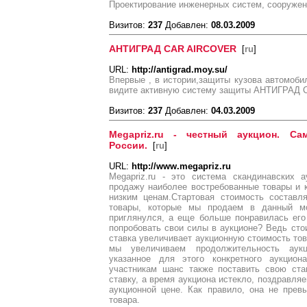
Проектирование инженерных систем, сооружен
Визитов:
237
Добавлен:
08.03.2009
АНТИГРАД CAR AIRCOVER
[
ru
]
URL:
http://antigrad.moy.su/
Впервые , в истории,защиты кузова автомоб
видите активную систему защиты АНТИГРАД
Визитов:
237
Добавлен:
04.03.2009
Megapriz.ru - честный аукцион. С
России.
[
ru
]
URL:
http://www.megapriz.ru
Megapriz.ru - это система скандинавских 
продажу наиболее востребованные товары и 
низким ценам.Стартовая стоимость составл
товары, которые мы продаем в данный м
приглянулся, а еще больше понравилась его
попробовать свои силы в аукционе? Ведь стои
ставка увеличивает аукционную стоимость това
мы увеличиваем продолжительность аук
указанное для этого конкретного аукцион
участникам шанс также поставить свою ста
ставку, а время аукциона истекло, поздравля
аукционной цене. Как правило, она не пре
товара.