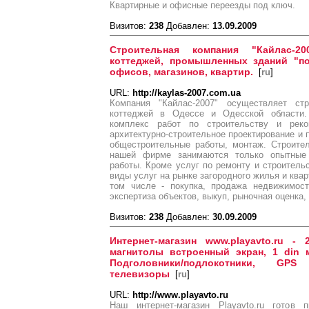
Квартирные и офисные переезды под ключ.
Визитов:
238
Добавлен:
13.09.2009
Строительная компания "Кайлас-20
коттеджей, промышленных зданий "по
офисов, магазинов, квартир.
[
ru
]
URL:
http://kaylas-2007.com.ua
Компания "Кайлас-2007" осуществляет ст
коттеджей в Одессе и Одесской области
комплекс работ по строительству и реко
архитектурно-строительное проектирование и 
общестроительные работы, монтаж. Строите
нашей фирме занимаются только опытные
работы. Кроме услуг по ремонту и строитель
виды услуг на рынке загородного жилья и квар
том числе - покупка, продажа недвижимос
экспертиза объектов, выкуп, рыночная оценка,
Визитов:
238
Добавлен:
30.09.2009
Интернет-магазин www.playavto.ru -
магнитолы встроенный экран, 1 din 
Подголовники/подлокотники, GPS
телевизоры
[
ru
]
URL:
http://www.playavto.ru
Наш интернет-магазин Playavto.ru готов 