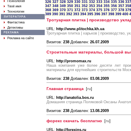
Психология
326
327
328
329
330
331
332
333
334
335
336
33
347
348
349
350
351
352
353
354
355
356
357
35
Твоё имя
368
369
370
371
372
373
374
375
376
377
378
37
Технологии
389
390
391
392
393
394
395
396
397
398
399
400
Тротуарная плитка | производство уклад
Фантастика
Детективы
URL:
http://www.plitochka.kh.ua
Тротуарная плитка | харьков | производство, 
Реклама на сайте
Визитов:
238
Добавлен:
26.07.2009
Строительные материалы, большой вы
URL:
http://promomax.ru
Наша компания уже более десяти лет прои
материалы для крупнейших строительств Моск
Визитов:
238
Добавлен:
03.08.2009
Главная страница
[
ru
]
URL:
http://anatolia.bos.ru
Домашняя страница Поляковой Оксаны Анатол
Визитов:
238
Добавлен:
13.08.2009
форекс скачать бесплатно
[
ru
]
URL:
http://forexins.ru