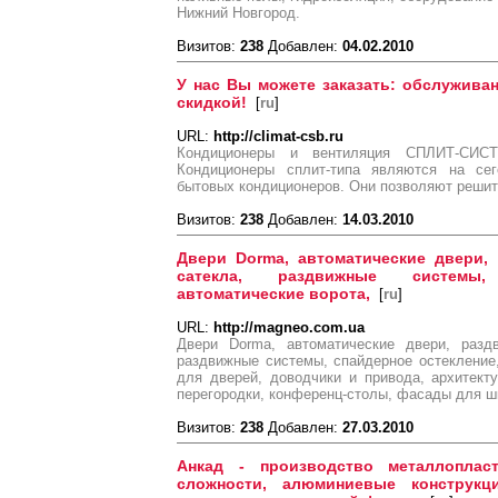
Нижний Новгород.
Визитов:
238
Добавлен:
04.02.2010
У нас Вы можете заказать: обслуживан
скидкой!
[
ru
]
URL:
http://climat-csb.ru
Кондиционеры и вентиляция СПЛИТ-СИСТ
Кондиционеры сплит-типа являются на с
бытовых кондиционеров. Они позволяют решит
Визитов:
238
Добавлен:
14.03.2010
Двери Dorma, автоматические двери,
сaтекла, раздвижные системы,
автоматические ворота,
[
ru
]
URL:
http://magneo.com.ua
Двери Dorma, автоматические двери, разд
раздвижные системы, спайдерное остекление
для дверей, доводчики и привода, архитект
перегородки, конференц-столы, фасады для 
Визитов:
238
Добавлен:
27.03.2010
Анкад - производство металлоплас
сложности, алюминиевые конструкц