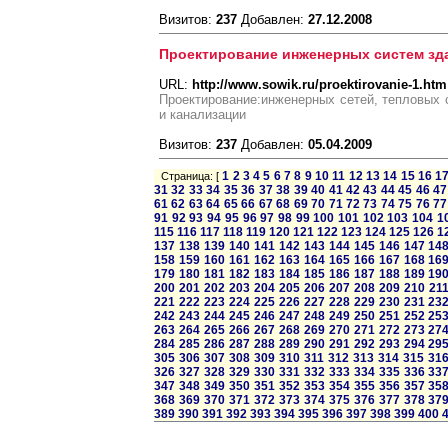
Визитов:
237
Добавлен:
27.12.2008
Проектирование инженерных систем зд
URL:
http://www.sowik.ru/proektirovanie-1.htm
Проектирование:инженерных сетей, тепловых 
и канализации
Визитов:
237
Добавлен:
05.04.2009
1
2
3
4
5
6
7
8
9
10
11
12
13
14
15
16
1
Страница: [
31
32
33
34
35
36
37
38
39
40
41
42
43
44
45
46
47
61
62
63
64
65
66
67
68
69
70
71
72
73
74
75
76
77
91
92
93
94
95
96
97
98
99
100
101
102
103
104
1
115
116
117
118
119
120
121
122
123
124
125
126
1
137
138
139
140
141
142
143
144
145
146
147
14
158
159
160
161
162
163
164
165
166
167
168
16
179
180
181
182
183
184
185
186
187
188
189
19
200
201
202
203
204
205
206
207
208
209
210
21
221
222
223
224
225
226
227
228
229
230
231
23
242
243
244
245
246
247
248
249
250
251
252
25
263
264
265
266
267
268
269
270
271
272
273
27
284
285
286
287
288
289
290
291
292
293
294
29
305
306
307
308
309
310
311
312
313
314
315
31
326
327
328
329
330
331
332
333
334
335
336
33
347
348
349
350
351
352
353
354
355
356
357
35
368
369
370
371
372
373
374
375
376
377
378
37
389
390
391
392
393
394
395
396
397
398
399
400