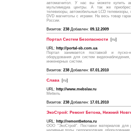
автомагнитол. У нас вы можете купить а
мультимедиа центры. А так же приобрес
телевизоры, автомобильные LCD телевизоры, 
DVD магнитолы с играми. На весь товар гаран
России.
Визитов:
238
Добавлен:
09.12.2009
Портал Систем Безопасности
[
ru
]
URL:
http://portal-sb.com.ua
Портал занимается поставкой и пуско-н
оборудования для систем видеонаблюдения, 
инженерных систем.
Визитов:
238
Добавлен:
07.01.2010
Слава
[
ru
]
URL:
http://www.mebslav.ru
Мебель
Визитов:
238
Добавлен:
17.01.2010
ЭкоСтрой: Ремонт Бетона, Нижний Новг
URL:
http://remontbetona.ru
ООО "ЭкоСтрой". Поставки материалов для 
наливные полы, гидроизоляция, оборудование 