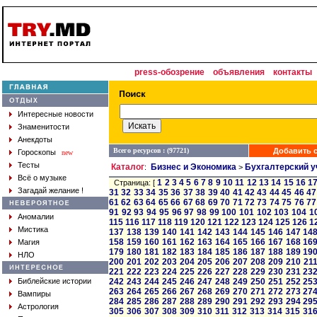
press-обозрение
объявления
контакты
Интересные новости
Знаменитости
Анекдоты
Всего ресурсов : (97721)
Добавить с
Гороскопы
new
Тесты
Каталог
Бизнес и Экономика
Бухгалтерский у
:
>
Всё о музыке
1
2
3
4
5
6
7
8
9
10
11
12
13
14
15
16
1
Страница: [
Загадай желание !
31
32
33
34
35
36
37
38
39
40
41
42
43
44
45
46
47
61
62
63
64
65
66
67
68
69
70
71
72
73
74
75
76
77
91
92
93
94
95
96
97
98
99
100
101
102
103
104
1
Аномалии
115
116
117
118
119
120
121
122
123
124
125
126
1
Мистика
137
138
139
140
141
142
143
144
145
146
147
14
158
159
160
161
162
163
164
165
166
167
168
16
Магия
179
180
181
182
183
184
185
186
187
188
189
19
НЛО
200
201
202
203
204
205
206
207
208
209
210
21
221
222
223
224
225
226
227
228
229
230
231
23
Библейские истории
242
243
244
245
246
247
248
249
250
251
252
25
263
264
265
266
267
268
269
270
271
272
273
27
Вампиры
284
285
286
287
288
289
290
291
292
293
294
29
Астрология
305
306
307
308
309
310
311
312
313
314
315
31