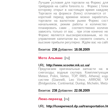
Лучшие условия для торговли на Форекс дл
трейдеров на сайте forexins.ru . Форекс ( for
которому открыт в настоящее время каждому
Торговля на форексе (forex) отличается от
короткий период времени можно заработать
торговли на валютном рынке Форекс сос
начальников, режим работы и количеств
планировать сами , соответственно количе
зависеть только от вас , при этом конечно н
Форекс является высокорискованным, но по
управления капиталом вы сможете снизить 
высокие прибыли регулярно. Ждём вас на сайте
Визитов:
238
Добавлен:
18.08.2009
Мото Альяннс
[
ru
]
URL:
http://www.scooter.mk.uz.ua/
Предлагаем оригинальные запчасти на: мо
снегоходы; водные скутера. Комплектующие
Meteor, Polini, Vertex, TOP, RMS, Athenа); х
систем (Giannelli, Leo Vince, ARROW, 
(Bridgestone, Continental, Dunlop, Michelin, Metzel
Визитов:
238
Добавлен:
22.08.2009
Люкс-переезд
[
ru
]
URL:
http://luxepereezd.dp.ua/transportation.h