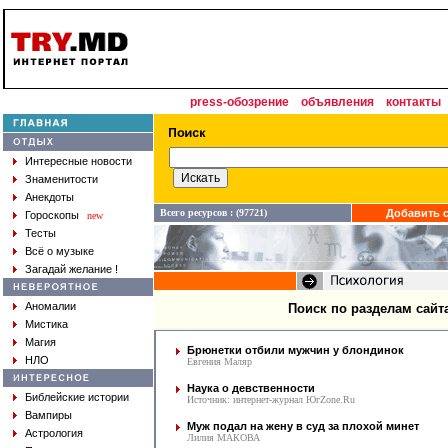
press-обозрение
объявления
контакты
Интересные новости
Знаменитости
Анекдоты
Всего ресурсов : (97721)
Добавить с
Гороскопы
new
Тесты
Всё о музыке
Загадай желание !
Аномалии
Поиск по разделам сайт
Мистика
Магия
Брюнетки отбили мужчин у блондинок
НЛО
Евгения Маляр
Наука о девственности
Библейские истории
Источник: интернет-журнал ЮгZone.Ru
Вампиры
Mуж подал на жену в суд за плохой минет
Астрология
Лилия МАКОВА