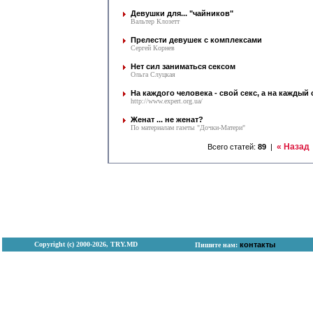
Девушки для... "чайников"
Вальтер Клозетт
Прелести девушек с комплексами
Сергей Корнев
Нет сил заниматься сексом
Ольга Слуцкая
На каждого человека - свой секс, а на каждый 
http://www.expert.org.ua/
Женат ... не женат?
По материалам газеты "Дочки-Матери"
« Назад
Всего статей:
89
|
Copyright (с) 2000-2026, TRY.MD
контакты
Пишите нам: