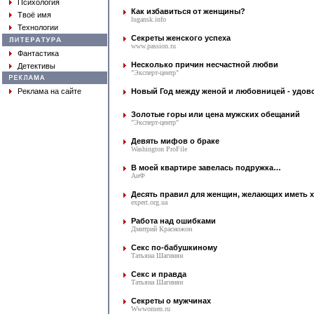
Психология
Как избавиться от женщины?
Твоё имя
lugansk.info
Технологии
Секреты женского успеха
www.passion.ru
Фантастика
Несколько причин несчастной любви
Детективы
"Эксперт-центр"
Реклама на сайте
Новый Год между женой и любовницей - удов
Золотые горы или цена мужских обещаний
"Эксперт-центр"
Девять мифов о браке
Washington ProFile
В моей квартире завелась подружка…
АиФ
Десять правил для женщин, желающих иметь
expert.org.ua
Работа над ошибками
Дмитрий Красножон
Секс по-бабушкиному
Татьяна Шагинян
Секс и правда
Татьяна Шагинян
Секреты о мужчинах
Wwwomen.ru