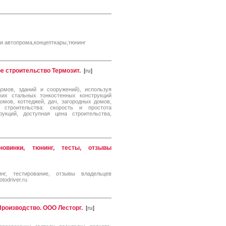
и автопрома,концепткары,тюнинг
е строительство Термозит.
[
ru
]
домов, зданий и сооружений), используя
ких стальных тонкостенных конструкций
омов, коттеджей, дач, загородных домов,
 строительства: скорость и простота
рукций, доступная цена строительства,
новинки, тюнинг, тесты, отзывы
нг, тестирование, отзывы владельцев
odriver.ru
роизводство. ООО Лесторг.
[
ru
]