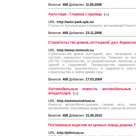
Визитов:
408
Добавлен:
11.09.2008
Авто-парк - Главная страница
[
ru
]
URL:
http://avto-park.spb.ru/
Статьи по эксплуатации и ремонту автомобилей.Новост
Визитов:
408
Добавлен:
23.11.2008
Строительство домов, коттеджей, дач. Каркасно
URL:
http://www.termosit.su
Строительство домов (коттеджей, дач, загородных 
систему каркасного строительства Термозит из лег
(ЛСТК). Строительство по разработанным проектам д
зданий и сооружений. Преимущества каркасного
строительства, долговечность и надежность конст
строительство в любое время года.
Визитов:
408
Добавлен:
17.03.2009
Автомобильные новости, автомобильные 
владельцев.
[
ru
]
URL:
http://avtomotodriver.ru
Новости автомобилестроения, свежие авто, тюни
автомобилей, популярные модели авто, ревью на avtomot
Визитов:
408
Добавлен:
31.05.2010
Погонажные изделия из ценных пород дерева. П
URL:
http://plintusa.ru