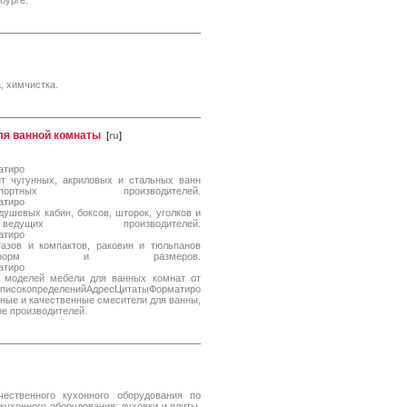
бурге.
, химчистка.
ля ванной комнаты
[
ru
]
атиро
 чугунных, акриловых и стальных ванн
ых производителей.
атиро
евых кабин, боксов, шторок, уголков и
ущих производителей.
атиро
зов и компактов, раковин и тюльпанов
й, форм и размеров.
атиро
 моделей мебели для ванных комнат от
копределенийАдресЦитатыФорматиро
е и качественные смесители для ванны,
ре производителей.
ественного кухонного оборудования по
ухонного оборудования: духовки и плиты,