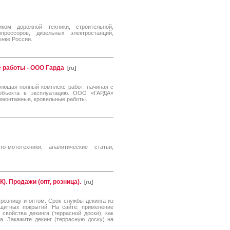
ом дорожной техники, строительной,
прессоров, дизельных электростанций,
ынке России.
 работы - ООО Гарда
[
ru
]
яющая полный комплекс работ: начиная с
 объекта в эксплуатацию. ООО «ГАРДА»
омонтажные, кровельные работы.
о-мототехники, аналитические статьи,
). Продажи (опт, розница).
[
ru
]
 розницу и оптом. Срок службы декинга из
ащитных покрытий. На сайте: применение
свойства декинга (террасной доски); как
а. Закажите декинг (террасную доску) на