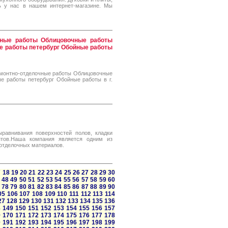
ь у нас в нашем интернет-магазине. Мы
чные работы Облицовочные работы
е работы петербург Обойные работы
монтно-отделочные работы Облицовочные
е работы петербург Обойные работы в г.
равнивания поверхностей полов, кладки
нтов.Наша компания является одним из
отделочных материалов.
7
18
19
20
21
22
23
24
25
26
27
28
29
30
48
49
50
51
52
53
54
55
56
57
58
59
60
78
79
80
81
82
83
84
85
86
87
88
89
90
05
106
107
108
109
110
111
112
113
114
27
128
129
130
131
132
133
134
135
136
8
149
150
151
152
153
154
155
156
157
9
170
171
172
173
174
175
176
177
178
0
191
192
193
194
195
196
197
198
199