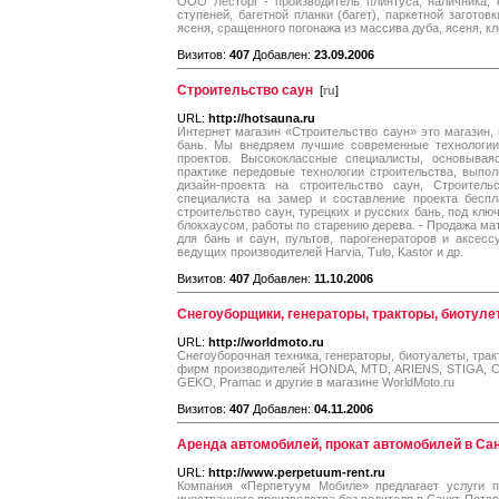
ООО Лесторг - производитель плинтуса, наличника, ев
ступеней, багетной планки (багет), паркетной заготов
ясеня, сращенного погонажа из массива дуба, ясеня, кл
Визитов:
407
Добавлен:
23.09.2006
Строительство саун
[
ru
]
URL:
http://hotsauna.ru
Интернет магазин «Строительство саун» это магазин, 
бань. Мы внедряем лучшие современные технологии
проектов. Высококлассные специалисты, основывая
практике передовые технологии строительства, выпо
дизайн-проекта на строительство саун, Строитель
специалиста на замер и составление проекта беспл
строительство саун, турецких и русских бань, под клю
блокхаусом, работы по старению дерева. - Продажа ма
для бань и саун, пультов, парогенераторов и аксесс
ведущих производителей Harvia, Tulo, Kastor и др.
Визитов:
407
Добавлен:
11.10.2006
Снегоуборщики, генераторы, тракторы, биотуле
URL:
http://worldmoto.ru
Снегоуборочная техника, генераторы, биотуалеты, трак
фирм производителей HONDA, MTD, ARIENS, STIGA,
GEKO, Pramac и другие в магазине WorldMoto.ru
Визитов:
407
Добавлен:
04.11.2006
Аренда автомобилей, прокат автомобилей в Сан
URL:
http://www.perpetuum-rent.ru
Компания «Перпетуум Мобиле» предлагает услуги п