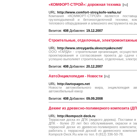
«КОМФОРТ-СТРОЙ»: дорожная техника
[
ru
]
URL:
http://www.comfort-stroy.kofe-varka.ru/
Компания «КОМФОРТ-СТРОЙ» является поставщик
грузоподъемной и бетоноотделочной техники, ком
теплового оборудования и алмазного инструмента на р
Визитов:
408
Добавлен:
19.12.2007
Строительные, отделочные, электромонтажные
URL:
http://www.stroygarda.skvoznyakov.net/
ООО «ГАРДА» - строительная организация, осуществл
проектирования и согласования проекта до сдачи
успешно выполняет строительные, отделочные, электр
Визитов:
408
Добавлен:
20.12.2007
АвтоЭнциклопедия - Новости
[
ru
]
URL:
http://avtopages.net
Новости автомобильного мира, энциклопедия авт
автомобильный юмор
Визитов:
408
Добавлен:
09.09.2008
Декинг из древесно-полимерного композита (ДПК
URL:
http://kompozit-deck.ru
Террасная доска из ДПК (жидкого дерева). Поставки в
ДПК - более 20 лет без обслуживания, окраски и з
террасной доски из древесно-полимерного композита; 
работать с террасной доской из древесного композит
Kompozit-Deck.Ru или по тел. 8 (812) 336-50-78.