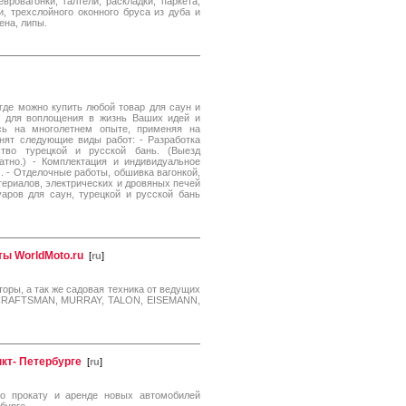
ровагонки, галтели, раскладки, паркета,
ки, трехслойного оконного бруса из дуба и
ена, липы.
где можно купить любой товар для саун и
 для воплощения в жизнь Ваших идей и
сь на многолетнем опыте, применяя на
лнят следующие виды работ: - Разработка
ство турецкой и русской бань. (Выезд
атно.) - Комплектация и индивидуальное
ч. - Отделочные работы, обшивка вагонкой,
териалов, электрических и дровяных печей
уаров для саун, турецкой и русской бань
ты WorldMoto.ru
[
ru
]
торы, а так же садовая техника от ведущих
 CRAFTSMAN, MURRAY, TALON, EISEMANN,
кт- Петербурге
[
ru
]
о прокату и аренде новых автомобилей