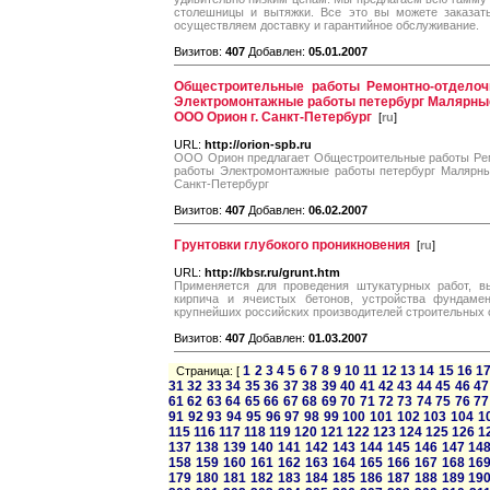
столешницы и вытяжки. Все это вы можете заказат
осуществляем доставку и гарантийное обслуживание.
Визитов:
407
Добавлен:
05.01.2007
Общестроительные работы Ремонтно-отдело
Электромонтажные работы петербург Малярны
ООО Орион г. Санкт-Петербург
[
ru
]
URL:
http://orion-spb.ru
ООО Орион предлагает Общестроительные работы Ре
работы Электромонтажные работы петербург Малярны
Санкт-Петербург
Визитов:
407
Добавлен:
06.02.2007
Грунтовки глубокого проникновения
[
ru
]
URL:
http://kbsr.ru/grunt.htm
Применяется для проведения штукатурных работ, вы
кирпича и ячеистых бетонов, устройства фундаме
крупнейших российских производителей строительных 
Визитов:
407
Добавлен:
01.03.2007
1
2
3
4
5
6
7
8
9
10
11
12
13
14
15
16
1
Страница: [
31
32
33
34
35
36
37
38
39
40
41
42
43
44
45
46
47
61
62
63
64
65
66
67
68
69
70
71
72
73
74
75
76
77
91
92
93
94
95
96
97
98
99
100
101
102
103
104
1
115
116
117
118
119
120
121
122
123
124
125
126
1
137
138
139
140
141
142
143
144
145
146
147
14
158
159
160
161
162
163
164
165
166
167
168
16
179
180
181
182
183
184
185
186
187
188
189
19