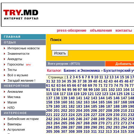
press-обозрение
объявления
контакты
Интересные новости
Знаменитости
Анекдоты
Всего ресурсов : (97721)
Добавить с
Гороскопы
new
Тесты
Каталог
Бизнес и Экономика
Бухгалтерский у
:
>
Всё о музыке
1
2
3
4
5
6
7
8
9
10
11
12
13
14
15
16
1
Страница: [
Загадай желание !
31
32
33
34
35
36
37
38
39
40
41
42
43
44
45
46
47
61
62
63
64
65
66
67
68
69
70
71
72
73
74
75
76
77
91
92
93
94
95
96
97
98
99
100
101
102
103
104
1
Аномалии
115
116
117
118
119
120
121
122
123
124
125
126
1
Мистика
137
138
139
140
141
142
143
144
145
146
147
14
158
159
160
161
162
163
164
165
166
167
168
16
Магия
179
180
181
182
183
184
185
186
187
188
189
19
НЛО
200
201
202
203
204
205
206
207
208
209
210
21
221
222
223
224
225
226
227
228
229
230
231
23
Библейские истории
242
243
244
245
246
247
248
249
250
251
252
25
263
264
265
266
267
268
269
270
271
272
273
27
Вампиры
284
285
286
287
288
289
290
291
292
293
294
29
Астрология
305
306
307
308
309
310
311
312
313
314
315
31