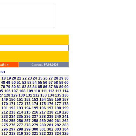
айт »
Сегодня:
07.08.2026
чет
7
18
19
20
21
22
23
24
25
26
27
28
29
30
48
49
50
51
52
53
54
55
56
57
58
59
60
78
79
80
81
82
83
84
85
86
87
88
89
90
05
106
107
108
109
110
111
112
113
114
27
128
129
130
131
132
133
134
135
136
8
149
150
151
152
153
154
155
156
157
9
170
171
172
173
174
175
176
177
178
0
191
192
193
194
195
196
197
198
199
1
212
213
214
215
216
217
218
219
220
2
233
234
235
236
237
238
239
240
241
3
254
255
256
257
258
259
260
261
262
4
275
276
277
278
279
280
281
282
283
5
296
297
298
299
300
301
302
303
304
6
317
318
319
320
321
322
323
324
325