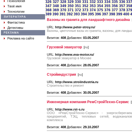
Психология
326
327
328
329
330
331
332
333
334
335
336
33
347
348
349
350
351
352
353
354
355
356
357
35
Твоё имя
368
369
370
371
372
373
374
375
376
377
378
37
Технологии
389
390
391
392
393
394
395
396
397
398
399
400
Вазоны из гранита для ландшафтного дизайна
Фантастика
URL:
http://www.peter-stroy.ru/
Детективы
Вазоны, цветочные вазы из гранита, вазоны, для ландш
Визитов:
408
Добавлен:
03.05.2007
Реклама на сайте
Грузовой эвакуатор
[
ru
]
URL:
http://www.eva-motor.ru/
Грузовой эвакуатор в Москве
Визитов:
408
Добавлен:
28.05.2007
Стройиндустрия
[
ru
]
URL:
http://www.stroiindustria.ru
Строительство и ремонт
Визитов:
408
Добавлен:
30.05.2007
Инженерная компания РемСтройТехно-Сервис
[
URL:
http://www.rst-s.ru
ООО «РемСтройТехно-Сервис» - энергосберегаю
предприятий, ТЭЦ, тепловых сетей, водоканалов
комплекса
Визитов:
408
Добавлен:
29.10.2007