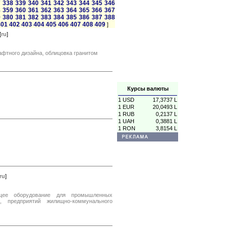
7
338
339
340
341
342
343
344
345
346
8
359
360
361
362
363
364
365
366
367
9
380
381
382
383
384
385
386
387
388
401
402
403
404
405
406
407
408
409
]
[
ru
]
афтного дизайна, облицовка гранитом
Курсы валюты
1 USD
17,3737 L
1 EUR
20,0493 L
1 RUB
0,2137 L
1 UAH
0,3881 L
1 RON
3,8154 L
ru
]
щее оборудование для промышленных
, предприятий жилищно-коммунального