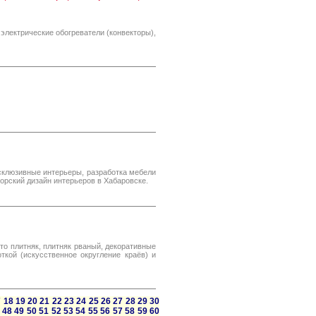
 электрические обогреватели (конвекторы),
склюзивные интерьеры, разработка мебели
торский дизайн интерьеров в Хабаровске.
о плитняк, плитняк рваный, декоративные
ткой (искусственное округление краёв) и
7
18
19
20
21
22
23
24
25
26
27
28
29
30
48
49
50
51
52
53
54
55
56
57
58
59
60