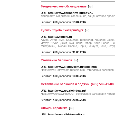
Геодезическое обследование
[
ru
]
URL:
http://www.garmoniya-prirody.ru/
Ландшафтный дизайн, озеленение, ландшафтное проек
Визитов:
410
Добавлен:
19.04.2007
Купить Toyota Екатеринбург
[
ru
]
URL:
http://avtogora.ru
Акура, Ауди, БМВ, Кадиллак, Шевролет, Крйслер, Додж
Исузу, Ягуар, Джип, Киа, Ланд Ровер, Ленд Ровер, Л
Митсубиси, Ниссан, Порше, Порш, Ренаулт, Рено, Сатур
Визитов:
410
Добавлен:
31.08.2007
Утепление балконов
[
ru
]
URL:
http://www.k-stroycom.ru/teplo.htm
Http://www.k-stroycom.ru/teplo.htm - утепление балконов
Визитов:
410
Добавлен:
10.09.2007
Остекление балконов и лоджий. (495) 589-41-08
URL:
http://www.royalwindow.ru/
Http://www.royalwindow.ru - остекление балконов и лоджи
Визитов:
410
Добавлен:
20.09.2007
Сибирь Керамика
[
ru
]
URL:
http://www.sibirkeramika.ru