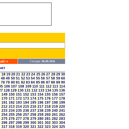
айт »
Сегодня:
06.08.2026
чет
7
18
19
20
21
22
23
24
25
26
27
28
29
30
48
49
50
51
52
53
54
55
56
57
58
59
60
78
79
80
81
82
83
84
85
86
87
88
89
90
05
106
107
108
109
110
111
112
113
114
27
128
129
130
131
132
133
134
135
136
8
149
150
151
152
153
154
155
156
157
9
170
171
172
173
174
175
176
177
178
0
191
192
193
194
195
196
197
198
199
1
212
213
214
215
216
217
218
219
220
2
233
234
235
236
237
238
239
240
241
3
254
255
256
257
258
259
260
261
262
4
275
276
277
278
279
280
281
282
283
5
296
297
298
299
300
301
302
303
304
6
317
318
319
320
321
322
323
324
325