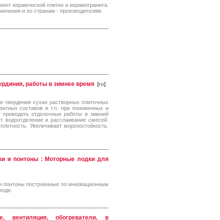
ент керамческой плитки и керамогранита.
менения и по странам - производителям.
ердиния, работы в зимнее время
[
ru
]
ие твердения сухих растворных плиточных
онтных составов и т.п. при пониженных и
т проводить отделочные работы в зимний
т водоотделение и расслаивание смесей.
плотность. Увеличивает морозостойкость.
ки и понтоны : Моторные лодки для
и понтоны построенные по инновационным
воде.
е, вентиляция, обогреватели, в