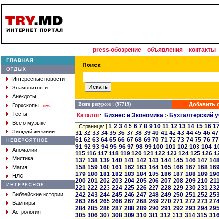
press-обозрение
объявления
контакты
Интересные новости
Знаменитости
Анекдоты
Всего ресурсов : (97719)
Добавить с
Гороскопы
new
Тесты
Каталог
Бизнес и Экономика
Бухгалтерский у
:
>
Всё о музыке
1
2
3
4
5
6
7
8
9
10
11
12
13
14
15
16
1
Страница: [
Загадай желание !
31
32
33
34
35
36
37
38
39
40
41
42
43
44
45
46
47
61
62
63
64
65
66
67
68
69
70
71
72
73
74
75
76
77
91
92
93
94
95
96
97
98
99
100
101
102
103
104
1
Аномалии
115
116
117
118
119
120
121
122
123
124
125
126
1
Мистика
137
138
139
140
141
142
143
144
145
146
147
14
158
159
160
161
162
163
164
165
166
167
168
16
Магия
179
180
181
182
183
184
185
186
187
188
189
19
НЛО
200
201
202
203
204
205
206
207
208
209
210
21
221
222
223
224
225
226
227
228
229
230
231
23
Библейские истории
242
243
244
245
246
247
248
249
250
251
252
25
263
264
265
266
267
268
269
270
271
272
273
27
Вампиры
284
285
286
287
288
289
290
291
292
293
294
29
Астрология
305
306
307
308
309
310
311
312
313
314
315
31