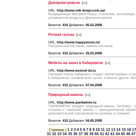
Днепропетровскe
[
ru
]
URL:
http://www.ivik-dnepr.com.ua/
Кондиционеры Mitsubishi Heavy, отопление, вентиляция,
увлажнители воздуха в Днепропетровскe
Визитов:
410
Добавлен:
05.02.2008
Речная галька
[
ru
]
URL:
http://www.happystone.ru/
Натуральный песчаник, камень песчаник
Визитов:
410
Добавлен:
25.03.2008
Мебель на заказ в Хабаровске
[
ru
]
URL:
http://www.komod-dv.ru
Омпания Комод Хабаровск создает неповторимые и эк
в Хабаровске: шкафов купе, кухни, и многое другое. Ав
Визитов:
410
Добавлен:
07.04.2008
Природный камень
[
ru
]
URL:
http://www.pankamen.ru
"ПАНКАМЕНЬ" продает природный камень. Галтовка – эт
отсыпки и скальный камень с принудительной обрабо
дополнительной сортировкой по размеру и толщине.
Визитов:
410
Добавлен:
04.05.2008
1
2
3
4
5
6
7
8
9
10
11
12
13
14
15
16
1
Страница: [
31
32
33
34
35
36
37
38
39
40
41
42
43
44
45
46
47