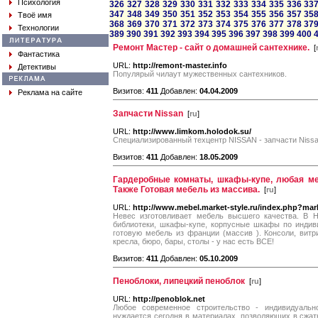
Психология
326
327
328
329
330
331
332
333
334
335
336
33
347
348
349
350
351
352
353
354
355
356
357
35
Твоё имя
368
369
370
371
372
373
374
375
376
377
378
37
Технологии
389
390
391
392
393
394
395
396
397
398
399
400
Ремонт Мастер - сайт о домашней сантехнике.
[
Фантастика
URL:
http://remont-master.info
Детективы
Популярый чилаут мужественных сантехников.
Визитов:
411
Добавлен:
04.04.2009
Реклама на сайте
Запчасти Nissan
[
ru
]
URL:
http://www.limkom.holodok.su/
Специализированный техцентр NISSAN - запчасти Nissa
Визитов:
411
Добавлен:
18.05.2009
Гардеробные комнаты, шкафы-купе, любая ме
Также Готовая мебель из массива.
[
ru
]
URL:
http://www.mebel.market-style.ru/index.php?ma
Невес изготовливает мебель высшего качества. В Н
библиотеки, шкафы-купе, корпусные шкафы по индив
готовую мебель из франции (массив ). Консоли, вит
кресла, бюро, бары, столы - у нас есть ВСЕ!
Визитов:
411
Добавлен:
05.10.2009
Пеноблоки, липецкий пеноблок
[
ru
]
URL:
http://penoblok.net
Любое современное строительство - индивидуальн
нуждается сегодня в материалах, позволяющих в сжат