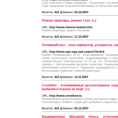
Сайт компании Сибирь Керамика . Показывает ассортим
Сайт предлагает пользователям вабор по областям при
Визитов:
410
Добавлен:
03.10.2007
Ремонт квартиры, ремонт стен
[
ru
]
URL:
http://www.remont-kvartiri.info
Ремонт квартиры, ремонт потолков
Визитов:
410
Добавлен:
17.10.2007
ПолимерПласт - пластификатор, ускоритель тв
URL:
http://www.ego-npp.spb.ru/pro/?id=614
Гамбит Полимерпласт (Е-3) - пластификатор. Ускорен
клеев, штукатурок, шпатлевок, выравнивающих и рем
отрицательных температурах от 15 до -15. Позволяе
период с обеспечением высокого качества. Уменьшае
Увеличивает пластичность. Повышает однородность и 
Не вызывает коррозии стальной арматуры.
Визитов:
410
Добавлен:
13.11.2007
Crestliner : Алюминиевые цельносварные лод
рыбалки и отдыха на воде
[
ru
]
URL:
http://www.crestliner.ru
Алюминиевые цельносварные катера, моторные лодки 
технологиям.Crestliner создан для рыбалки и отдыха на 
Визитов:
410
Добавлен:
02.12.2007
Кондиционеры Mitsubishi Heavy, отоплени