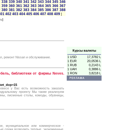
7
338
339
340
341
342
343
344
345
346
8
359
360
361
362
363
364
365
366
367
9
380
381
382
383
384
385
386
387
388
401
402
403
404
405
406
407
408
409
]
ru
]
Курсы валюты
1 USD
17,3782 L
n, ремонт Nissan и обслуживание.
1 EUR
20,0536 L
1 RUB
0,2143 L
1 UAH
0,3886 L
бель, библиотеки от фирмы Neves.
1 RON
3,8218 L
rket_dop=15
евесе у Вас есть возможность заказать
идуальному проекту Мы также реализуем
рины, писменые столы, комоды, обувницы,
ое, муниципальное или коммерческое -
ые сроки возводить теплые, экономичные,