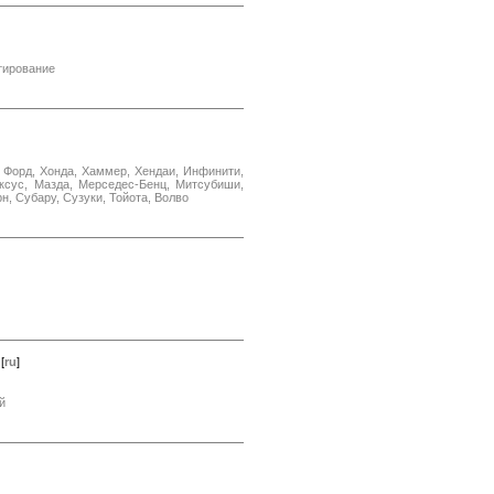
тирование
, Форд, Хонда, Хаммер, Хендаи, Инфинити,
ексус, Мазда, Мерседес-Бенц, Митсубиши,
н, Субару, Сузуки, Тойота, Волво
[
ru
]
й