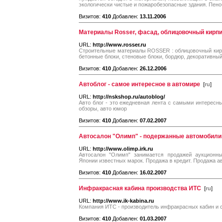
экологически чистые и пожаробезопасные здания. Пено
Визитов:
410
Добавлен:
13.11.2006
Материалы Rosser, фасад, облицовочный кирпи
URL:
http://www.rosser.ru
Строительные материалы ROSSER : облицовочный кирпи
бетонные блоки, стеновые блоки, бордюр, декоративны
Визитов:
410
Добавлен:
26.12.2006
Автоблог - самое интересное в автомире
[
ru
]
URL:
http://nskshop.ru/autoblog/
Авто блог - это ежедневная лента с самыми интересны
обзоры, авто юмор
Визитов:
410
Добавлен:
07.02.2007
Автосалон "Олимп" - подержанные автомобили
URL:
http://www.olimp.irk.ru
Автосалон "Олимп" занимается продажей аукционны
Японии известных марок. Продажа в кредит. Продажа а
Визитов:
410
Добавлен:
16.02.2007
Инфракрасная кабина производства ИТС
[
ru
]
URL:
http://www.ik-kabina.ru
Компания ИТС - производитель инфракрасных кабин и 
Визитов:
410
Добавлен:
01.03.2007