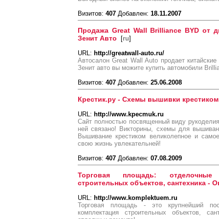
Визитов:
407
Добавлен:
18.11.2007
Продажа Great Wall Brilliance BYD от 
Зенит Авто
[
ru
]
URL:
http://greatwall-auto.ru/
Автосалон Great Wall Auto продает китайские
Зенит авто вы можите купить автомобили Brill
Визитов:
407
Добавлен:
25.06.2008
Крестик.ру - Схемы вышивки крестиком
URL:
http://www.kpecmuk.ru
Сайт полностью посвященный виду рукоделия
ней связано! Викторины, схемы для вышиван
Вышивание крестиком великолепное и самое
свою жизнь увлекательней!
Визитов:
407
Добавлен:
07.08.2009
Торговая площадь: отделочные 
строительных объектов, сантехника - О
URL:
http://www.komplektuem.ru
Торговая площадь - это крупнейший пос
комплектация строительных объектов, сан