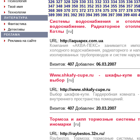
Психология
326
327
328
329
330
331
332
333
334
335
336
33
347
348
349
350
351
352
353
354
355
356
357
35
Твоё имя
368
369
370
371
372
373
374
375
376
377
378
37
Технологии
389
390
391
392
393
394
395
396
397
398
399
400
Системы водоснабжения и отопле
Фантастика
водоснабжение. Радиаторное отопл
Детективы
Котлы
[
ru
]
URL:
http://aquapex.com.ua
Реклама на сайте
Компания «АКВА-ПЕКС» занимается импо
холодного водоснабжения, радиаторного и нап
изолированных трубопроводов и систем наружн
Визитов:
407
Добавлен:
06.03.2007
Www.shkafy-cupe.ru - шкафы-купе
выбор
[
ru
]
URL:
http://www.shkafy-cupe.ru
Выбор шкафов-купе. Гардеробная комната -
внутреннего пространства помещений.
Визитов:
407
Добавлен:
20.03.2007
Тормоза и акпп тормозные системы 
иномарки
[
ru
]
URL:
http://raybestos.32n.ru/
Raybestos. Тормоза: тормозные системы, к