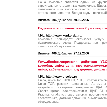
Наша компания является одним из крупне
строительных отделочных материалов. Широк
материалов и их высокое качество позволяе
потребности клиентов. Всегда рады - приезжай
Визитов:
406
Добавлен:
30.10.2006
Ведение и восстановление бухгалтерск
URL:
http://www.konkordat.ru/
Компания "Конкордат" оказывает услуг
бухгалтерского учета. Поддержка при про
стоимость обслуживания.
Визитов:
406
Добавлен:
27.12.2006
Www.diselec.ruпринцип действия УЗ
коробки, unica цена, программируемы
unica, кабель-канал под дерево, дифав
URL:
http://www.diselec.ru
Unica, unica top, ПР8503, ЯТП, Розетки компь
Unica TOP, розетки телефонные, Автоматы
аварийного освещения, генераторы, ЩАП 43
Сборка щитов, электросчетчики, ЩАП 23, а
Pragma, стабилизаторы, автомат постоянного 
светотехника, датчики движения, выключатели
оборудование.