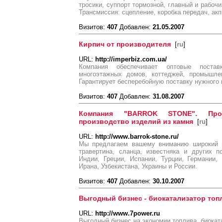
тросики, суппорт тормозной, главный и рабоч
Трансмиссия: сцепление, коробка передач, акп
Визитов:
407
Добавлен:
21.05.2007
Кирпич от производителя
[
ru
]
URL:
http://imperbiz.com.ua/
Компания обеспечивает оптовые постав
многоэтажных домов, коттеджей, промышле
Гарантирует бесперебойную поставку нужного 
Визитов:
407
Добавлен:
31.08.2007
Компания "BARROK STONE". Прод
производство изделий из камня
[
ru
]
URL:
http://www.barrok-stone.ru/
Мы предлагаем вашему вниманию широкий в
травертина, сланца, известняка и других п
Индии, Греции, Испании, Турции, Германии,
Ирана, Узбекистана, Украины и России.
Визитов:
407
Добавлен:
30.10.2007
Выгодный бизнес - биокатализатор топ
URL:
http://www.7power.ru
Выгодный бизнес на экономии топлива, биокат