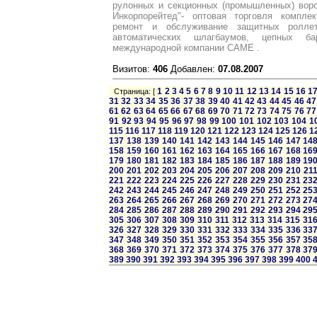
рулонных и секционных (промышленных) вор
Инкорпорейтед"- оптовая торговля компл
ремонт и обслуживание защитных роллет
автоматических шлагбаумов, цепных б
международной компании САМЕ .
Визитов:
406
Добавлен:
07.08.2007
1
2
3
4
5
6
7
8
9
10
11
12
13
14
15
16
1
Страница: [
31
32
33
34
35
36
37
38
39
40
41
42
43
44
45
46
47
61
62
63
64
65
66
67
68
69
70
71
72
73
74
75
76
77
91
92
93
94
95
96
97
98
99
100
101
102
103
104
1
115
116
117
118
119
120
121
122
123
124
125
126
1
137
138
139
140
141
142
143
144
145
146
147
14
158
159
160
161
162
163
164
165
166
167
168
16
179
180
181
182
183
184
185
186
187
188
189
19
200
201
202
203
204
205
206
207
208
209
210
21
221
222
223
224
225
226
227
228
229
230
231
23
242
243
244
245
246
247
248
249
250
251
252
25
263
264
265
266
267
268
269
270
271
272
273
27
284
285
286
287
288
289
290
291
292
293
294
29
305
306
307
308
309
310
311
312
313
314
315
31
326
327
328
329
330
331
332
333
334
335
336
33
347
348
349
350
351
352
353
354
355
356
357
35
368
369
370
371
372
373
374
375
376
377
378
37
389
390
391
392
393
394
395
396
397
398
399
400