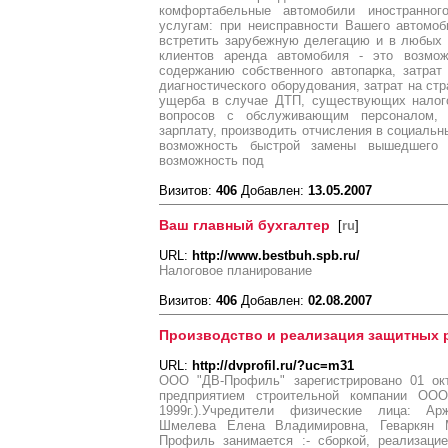
комфортабельные автомобили иностранно
услугам: при неисправности Вашего автомоб
встретить зарубежную делегацию и в любых 
клиентов аренда автомобиля - это возмож
содержанию собственного автопарка, затрат
диагностического оборудования, затрат на ст
ущерба в случае ДТП, существующих налог
вопросов с обслуживающим персоналом, 
зарплату, производить отчисления в социальн
возможность быстрой замены вышедшего 
возможность под
Визитов:
406
Добавлен:
13.05.2007
Ваш главный бухгалтер
[
ru
]
URL:
http://www.bestbuh.spb.ru/
Налоговое планирование
Визитов:
406
Добавлен:
02.08.2007
Производство и реализация защитных 
URL:
http://dvprofil.ru/?uc=m31
ООО "ДВ-Профиль" зарегистрировано 01 окт
предприятием строительной компании ООО
1999г.).Учредители физические лица: А
Шмелева Елена Владимировна, Геваркян 
Профиль занимается :- сборкой, реализаци