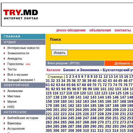
press-обозрение
объявления
контакты
Интересные новости
Знаменитости
Анекдоты
Всего ресурсов : (97722)
Добавить с
Гороскопы
new
Тесты
Каталог
Бизнес и Экономика
Бухгалтерский у
:
>
Всё о музыке
1
2
3
4
5
6
7
8
9
10
11
12
13
14
15
16
1
Страница: [
Загадай желание !
31
32
33
34
35
36
37
38
39
40
41
42
43
44
45
46
47
61
62
63
64
65
66
67
68
69
70
71
72
73
74
75
76
77
91
92
93
94
95
96
97
98
99
100
101
102
103
104
1
Аномалии
115
116
117
118
119
120
121
122
123
124
125
126
1
Мистика
137
138
139
140
141
142
143
144
145
146
147
14
158
159
160
161
162
163
164
165
166
167
168
16
Магия
179
180
181
182
183
184
185
186
187
188
189
19
НЛО
200
201
202
203
204
205
206
207
208
209
210
21
221
222
223
224
225
226
227
228
229
230
231
23
Библейские истории
242
243
244
245
246
247
248
249
250
251
252
25
263
264
265
266
267
268
269
270
271
272
273
27
Вампиры
284
285
286
287
288
289
290
291
292
293
294
29
Астрология
305
306
307
308
309
310
311
312
313
314
315
31