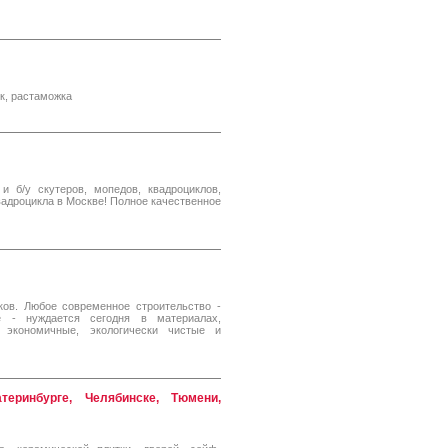
ск, растаможка
и б/у скутеров, мопедов, квадроциклов,
вадроцикла в Москве! Полное качественное
ов. Любое современное строительство -
е - нуждается сегодня в материалах,
 экономичные, экологически чистые и
еринбурге, Челябинске, Тюмени,