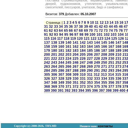
Поставка стройматериалов, керамогранита, ламинат
дверей, подоконников, утеплителя, умывальнико
смесителей, писсуаров, унитазов, бидэ и санфаянса
Визитов:
379
Добавлен:
05.10.2007
1
2
3
4
5
6
7
8
9
10
11
12
13
14
15
16
1
Страница: [
31
32
33
34
35
36
37
38
39
40
41
42
43
44
45
46
47
61
62
63
64
65
66
67
68
69
70
71
72
73
74
75
76
77
91
92
93
94
95
96
97
98
99
100
101
102
103
104
1
115
116
117
118
119
120
121
122
123
124
125
126
1
137
138
139
140
141
142
143
144
145
146
147
14
158
159
160
161
162
163
164
165
166
167
168
16
179
180
181
182
183
184
185
186
187
188
189
19
200
201
202
203
204
205
206
207
208
209
210
21
221
222
223
224
225
226
227
228
229
230
231
23
242
243
244
245
246
247
248
249
250
251
252
25
263
264
265
266
267
268
269
270
271
272
273
27
284
285
286
287
288
289
290
291
292
293
294
29
305
306
307
308
309
310
311
312
313
314
315
31
326
327
328
329
330
331
332
333
334
335
336
33
347
348
349
350
351
352
353
354
355
356
357
35
368
369
370
371
372
373
374
375
376
377
378
37
389
390
391
392
393
394
395
396
397
398
399
400
Copyright (с) 2000-2026, TRY.MD
контакты
Пишите нам: