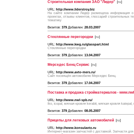
Строительная компания ЗАО "Лидер"
[
ru
]
URL:
http://www.liderstroy.biz
На сайте компании Лидер размещена информация о 
проектах, отзывы клиентов, глоссарий строительных т
тематику
Визитов:
379
Добавлен:
28.03.2007
Стеклянные перегородки
[
ru
]
URL:
http://www.kwg.ru/glasspart.html
Стеклянные перегородки
Визитов:
379
Добавлен:
13.04.2007
Мерседес Бенц Сервис
[
ru
]
URL:
http://www.avto-mers.ru/
Сайт посвящён автомобилю Мерседес Бенц.
Визитов:
379
Добавлен:
17.04.2007
Поставка и продажа стройматериалов - www.nwl
URL:
http://www.nwl-spb.ru/
Iko, icopal, мягкая кровля kerabit, мягкая кровля katepal,
Визитов:
379
Добавлен:
08.05.2007
Прицепы для легковых автомобилей
[
ru
]
URL:
http://www.konsulavto.ru
Интернет-магазин запчастей с доставкой. Запчасти для