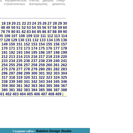
а, керамической плитки, дверей, сейф-
в, строительных материалов, цемента,
7
18
19
20
21
22
23
24
25
26
27
28
29
30
48
49
50
51
52
53
54
55
56
57
58
59
60
78
79
80
81
82
83
84
85
86
87
88
89
90
05
106
107
108
109
110
111
112
113
114
27
128
129
130
131
132
133
134
135
136
8
149
150
151
152
153
154
155
156
157
9
170
171
172
173
174
175
176
177
178
0
191
192
193
194
195
196
197
198
199
1
212
213
214
215
216
217
218
219
220
2
233
234
235
236
237
238
239
240
241
3
254
255
256
257
258
259
260
261
262
4
275
276
277
278
279
280
281
282
283
5
296
297
298
299
300
301
302
303
304
6
317
318
319
320
321
322
323
324
325
7
338
339
340
341
342
343
344
345
346
8
359
360
361
362
363
364
365
366
367
9
380
381
382
383
384
385
386
387
388
401
402
403
404
405
406
407
408
409
]
Babilon Design Studio
Создание сайта -