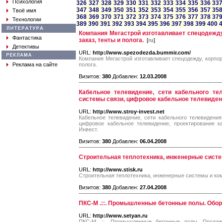
Психология
326
327
328
329
330
331
332
333
334
335
336
33
347
348
349
350
351
352
353
354
355
356
357
35
Твоё имя
368
369
370
371
372
373
374
375
376
377
378
37
Технологии
389
390
391
392
393
394
395
396
397
398
399
400
Компания Мегастрой изготавливает спецодежду
Фантастика
заказ, тенты и полога.
[
ru
]
Детективы
URL:
http://www.spezodezda.bummir.com/
Компания Мегастрой изготавливает спецодежду, корпор
Реклама на сайте
полога.
Визитов:
380
Добавлен:
12.03.2008
Кабельное телевидение, сети кабельного те
системы связи, цифровое кабельное телевидени
URL:
http://www.stroy-invest.net
Кабельное телевидение, сети кабельного телевидения
цифровое кабельное телевидение, проектирование к
Инвест.
Визитов:
380
Добавлен:
06.04.2008
Строительная теплотехника, инженерные сист
URL:
http://www.stisk.ru
Строительная теплотехника, инженерные системы и к
Визитов:
380
Добавлен:
27.04.2008
ПКС-М .::. Промышленные бетонные полы. Обор
URL:
http://www.setyan.ru
ПКС-М .::. Промышленные бетонные полы. Продаж