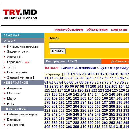
press-обозрение
объявления
контакты
Интересные новости
Знаменитости
Анекдоты
Всего ресурсов : (97722)
Добавить с
Гороскопы
new
Тесты
Каталог
Бизнес и Экономика
Бухгалтерский у
:
>
Всё о музыке
1
2
3
4
5
6
7
8
9
10
11
12
13
14
15
16
1
Страница: [
Загадай желание !
31
32
33
34
35
36
37
38
39
40
41
42
43
44
45
46
47
61
62
63
64
65
66
67
68
69
70
71
72
73
74
75
76
77
91
92
93
94
95
96
97
98
99
100
101
102
103
104
1
Аномалии
115
116
117
118
119
120
121
122
123
124
125
126
1
Мистика
137
138
139
140
141
142
143
144
145
146
147
14
158
159
160
161
162
163
164
165
166
167
168
16
Магия
179
180
181
182
183
184
185
186
187
188
189
19
НЛО
200
201
202
203
204
205
206
207
208
209
210
21
221
222
223
224
225
226
227
228
229
230
231
23
Библейские истории
242
243
244
245
246
247
248
249
250
251
252
25
263
264
265
266
267
268
269
270
271
272
273
27
Вампиры
284
285
286
287
288
289
290
291
292
293
294
29
Астрология
305
306
307
308
309
310
311
312
313
314
315
31