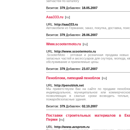
запчастей по каталогу
Визитов:
379
Добавлен:
18.05.2007
Aaa333.ru
[
ru
]
URL:
http://aaa333.ru
Автомобили из Германии, заказ, покупка, доставка, пои
Визитов:
379
Добавлен:
28.06.2007
Www.scootermoto.ru
[
ru
]
URL:
http://www.scootermoto.ru
.ScooterMoto - оптовая и розничная продажа новых 
запасных частей и аксессуаров для скутера, мопеда, к
обслуживание и приемлемые цены.
Визитов:
379
Добавлен:
23.07.2007
Пеноблоки, липецкий пеноблок
[
ru
]
URL:
http://penoblok.net
Мы приветствуем Вас на сайте по продаже пеноблок
индивидуальное, муниципальное или коммерческо
позволяющих в сжатые сроки возводить теплые,
пожаробезопасные здания.
Визитов:
379
Добавлен:
02.10.2007
Поставки строительных материалов в Екат
Перми
[
ru
]
URL:
http://www.avsprom.ru