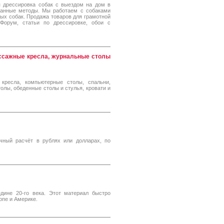
 дрессировка собак с выездом на дом в
манные методы. Мы работаем с собаками
ных собак. Продажа товаров для грамотной
 Форум, статьи по дрессировке, обои с
ассажные кресла, журнальные столы
кресла, компьютерные столы, спальни,
олы, обеденные столы и стулья, кровати и
чный расчёт в рублях или долларах, по
дине 20-го века. Этот материал быстро
опе и Америке.