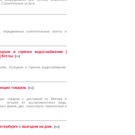
. Строительные услуги.
и, передвижные осветительные мачты и
одное и горячее водоснабжение |
| Котлы
[
ru
]
убы. Холодное и горячее водоснабжение.
ующих товаров.
[
ru
]
ющих товаров с доставкой по Москве и
 - лучшее из ассортиментного ряда,
дных домов, дач, транспорта, переносные и
етербурге с выездом на дом.
[
ru
]