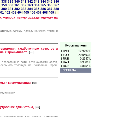
7
338
339
340
341
342
343
344
345
346
8
359
360
361
362
363
364
365
366
367
9
380
381
382
383
384
385
386
387
388
401
402
403
404
405
406
407
408
409
]
, корпоративную одежду, одежду на
ативную одежду, одежду на заказ, тенты и
Курсы валюты
левидения, слаботочные сети, сети
1 USD
17,3737 L
е. Строй-Инвест.
[
ru
]
1 EUR
20,0493 L
1 RUB
0,2137 L
, слаботочные сети, сети системы связи,
1 UAH
0,3881 L
абельного телевидения. Компания Строй-
1 RON
3,8154 L
емы и коммуникации
[
ru
]
оммуникации
удование для бетона,
[
ru
]
а оборудования для бетона, алмазного