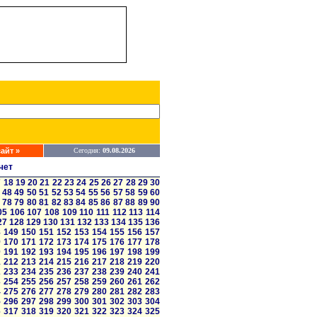
айт »
Сегодня:
09.08.2026
чет
7
18
19
20
21
22
23
24
25
26
27
28
29
30
48
49
50
51
52
53
54
55
56
57
58
59
60
78
79
80
81
82
83
84
85
86
87
88
89
90
05
106
107
108
109
110
111
112
113
114
27
128
129
130
131
132
133
134
135
136
8
149
150
151
152
153
154
155
156
157
9
170
171
172
173
174
175
176
177
178
0
191
192
193
194
195
196
197
198
199
1
212
213
214
215
216
217
218
219
220
2
233
234
235
236
237
238
239
240
241
3
254
255
256
257
258
259
260
261
262
4
275
276
277
278
279
280
281
282
283
5
296
297
298
299
300
301
302
303
304
6
317
318
319
320
321
322
323
324
325