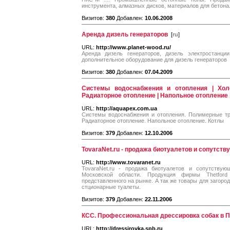
инструмента, алмазных дисков, материалов для бетона
Визитов:
380
Добавлен:
10.06.2008
Аренда дизель генераторов
[
ru
]
URL:
http://www.planet-wood.ru/
Аренда дизель генераторов, дизель электростанци
дополнительное оборудование для дизель генераторов
Визитов:
380
Добавлен:
07.04.2009
Системы водоснабжения и отопления | Хол
Радиаторное отопление | Напольное отопление 
URL:
http://aquapex.com.ua
Системы водоснабжения и отопления. Полимерные тр
Радиаторное отопление. Напольное отопление. Котлы
Визитов:
379
Добавлен:
12.10.2006
TovaraNet.ru - продажа биотуалетов и сопутств
URL:
http://www.tovaranet.ru
TovaraNet.ru - продажа биотуалетов и сопутству
Московской области. Продукция фирмы Thetford
представленного на рынке. А так же товары для загоро
стционарные туалеты.
Визитов:
379
Добавлен:
22.11.2006
КСС. Профессиональная дрессировка собак в П
URL:
http://dressirovka.spb.ru