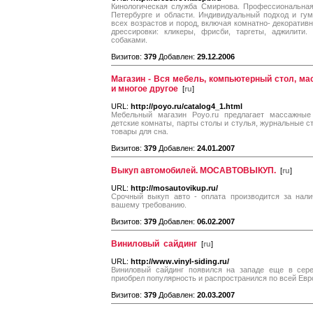
Кинологическая служба Смирнова. Профессиональная
Петербурге и области. Индивидуальный подход и гу
всех возрастов и пород, включая комнатно- декоратив
дрессировки: кликеры, фрисби, таргеты, аджилити.
собаками.
Визитов:
379
Добавлен:
29.12.2006
Магазин - Вся мебель, компьютерный стол, м
и многое другое
[
ru
]
URL:
http://poyo.ru/catalog4_1.html
Мебельный магазин Poyo.ru предлагает массажные 
детские комнаты, парты столы и стулья, журнальные ст
товары для сна.
Визитов:
379
Добавлен:
24.01.2007
Выкуп автомобилей. МОСАВТОВЫКУП.
[
ru
]
URL:
http://mosautovikup.ru/
Срочный выкуп авто - оплата производится за нали
вашему требованию.
Визитов:
379
Добавлен:
06.02.2007
Виниловый сайдинг
[
ru
]
URL:
http://www.vinyl-siding.ru/
Виниловый сайдинг появился на западе еще в сере
приобрел популярность и распространился по всей Евр
Визитов:
379
Добавлен:
20.03.2007