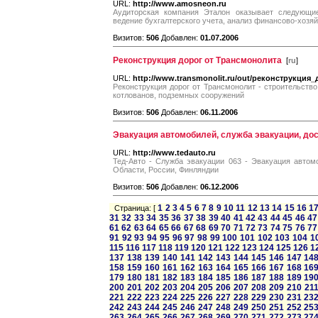
URL:
http://www.amosneon.ru
Аудиторская компания Эталон оказывает следующие
ведение бухгалтерского учета, анализ финансово-хозя
Визитов:
506
Добавлен:
01.07.2006
Реконструкция дорог от Трансмонолита
[
ru
]
URL:
http://www.transmonolit.ru/out/реконструкция_
Реконструкция дорог от Трансмонолит - строительство 
котлованов, подземных сооружений
Визитов:
506
Добавлен:
06.11.2006
Эвакуация автомобилей, служба эвакуации, до
URL:
http://www.tedauto.ru
Тед-Авто - Служба эвакуации 063 - Эвакуация автомо
Области, России, Финляндии
Визитов:
506
Добавлен:
06.12.2006
1
2
3
4
5
6
7
8
9
10
11
12
13
14
15
16
1
Страница: [
31
32
33
34
35
36
37
38
39
40
41
42
43
44
45
46
47
61
62
63
64
65
66
67
68
69
70
71
72
73
74
75
76
77
91
92
93
94
95
96
97
98
99
100
101
102
103
104
1
115
116
117
118
119
120
121
122
123
124
125
126
1
137
138
139
140
141
142
143
144
145
146
147
14
158
159
160
161
162
163
164
165
166
167
168
16
179
180
181
182
183
184
185
186
187
188
189
19
200
201
202
203
204
205
206
207
208
209
210
21
221
222
223
224
225
226
227
228
229
230
231
23
242
243
244
245
246
247
248
249
250
251
252
25
263
264
265
266
267
268
269
270
271
272
273
27