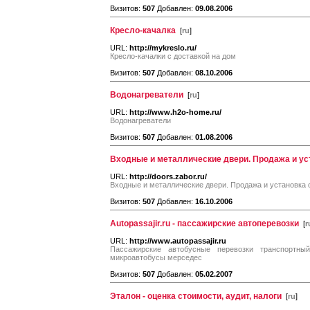
Визитов:
507
Добавлен:
09.08.2006
Кресло-качалка
[
ru
]
URL:
http://mykreslo.ru/
Кресло-качалки с доставкой на дом
Визитов:
507
Добавлен:
08.10.2006
Водонагреватели
[
ru
]
URL:
http://www.h2o-home.ru/
Водонагреватели
Визитов:
507
Добавлен:
01.08.2006
Входные и металлические двери. Продажа и ус
URL:
http://doors.zabor.ru/
Входные и металлические двери. Продажа и установка 
Визитов:
507
Добавлен:
16.10.2006
Autopassajir.ru - пассажирские автоперевозки
[
r
URL:
http://www.autopassajir.ru
Пассажирские автобусные перевозки транспортны
микроавтобусы мерседес
Визитов:
507
Добавлен:
05.02.2007
Эталон - оценка стоимости, аудит, налоги
[
ru
]