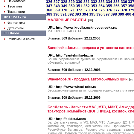
Психология
326
327
328
329
330
331
332
333
334
335
336
33
347
348
349
350
351
352
353
354
355
356
357
35
Твоё имя
368
369
370
371
372
373
374
375
376
377
378
37
Технологии
389
390
391
392
393
394
395
396
397
398
399
400
МАЛЯРНЫЕ РАБОТЫ
[
ru
]
Фантастика
URL:
http://www.krovlia.msknovostroyka.ru/
Детективы
МАЛЯРНЫЕ РАБОТЫ
Визитов:
509
Добавлен:
22.11.2006
Реклама на сайте
Santehnika-lux.ru - продажа и установка сантехн
URL:
http://santehnika-lux.ru
Ванна гидромассаж душевые гидромассажные кабины
обустройство ванной
Визитов:
509
Добавлен:
12.12.2006
Wheel-tobe.ru - продажа автомобильных шин
[
ru
URL:
http://www.wheel-tobe.ru
Бескамерные шины авто покрышки тормозная сила от
Визитов:
509
Добавлен:
15.12.2006
БелДеталь - Запчасти МАЗ, МТЗ, МЗКТ, Амкодор
тракторов, комбайнов (ДОН, НИВА), косилок, сп
URL:
http://beldetal.com
Бел Деталь - запчасти ГАЗ, МАЗ, МТЗ, Амкодор, ДОН, 
комбайнов, тракторов, сельхозтехники. Прайслисты
Республике Беларусь. Рассмотрим варинаты взаимо
Украиной. Возьмём товар на реализацию, представим в