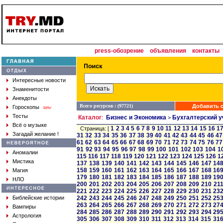
press-обозрение
объявления
контакты
Интересные новости
Знаменитости
Анекдоты
Всего ресурсов : (97721)
Добавить с
Гороскопы
new
Тесты
Каталог
Бизнес и Экономика
Бухгалтерский у
:
>
Всё о музыке
1
2
3
4
5
6
7
8
9
10
11
12
13
14
15
16
1
Страница: [
Загадай желание !
31
32
33
34
35
36
37
38
39
40
41
42
43
44
45
46
47
61
62
63
64
65
66
67
68
69
70
71
72
73
74
75
76
77
91
92
93
94
95
96
97
98
99
100
101
102
103
104
1
Аномалии
115
116
117
118
119
120
121
122
123
124
125
126
1
Мистика
137
138
139
140
141
142
143
144
145
146
147
14
158
159
160
161
162
163
164
165
166
167
168
16
Магия
179
180
181
182
183
184
185
186
187
188
189
19
НЛО
200
201
202
203
204
205
206
207
208
209
210
21
221
222
223
224
225
226
227
228
229
230
231
23
Библейские истории
242
243
244
245
246
247
248
249
250
251
252
25
263
264
265
266
267
268
269
270
271
272
273
27
Вампиры
284
285
286
287
288
289
290
291
292
293
294
29
Астрология
305
306
307
308
309
310
311
312
313
314
315
31