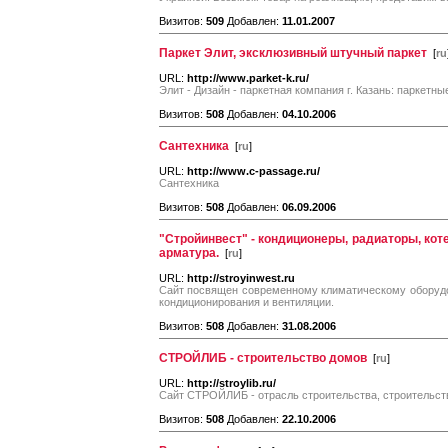
Визитов:
509
Добавлен:
11.01.2007
Паркет Элит, эксклюзивный штучный паркет
[
ru
URL:
http://www.parket-k.ru/
Элит - Дизайн - паркетная компания г. Казань: паркетн
Визитов:
508
Добавлен:
04.10.2006
Сантехника
[
ru
]
URL:
http://www.c-passage.ru/
Сантехника
Визитов:
508
Добавлен:
06.09.2006
"Стройинвест" - кондиционеры, радиаторы, ко
арматура.
[
ru
]
URL:
http://stroyinwest.ru
Cайт посвящен современному климатическому оборудо
кондиционирования и вентиляции.
Визитов:
508
Добавлен:
31.08.2006
СТРОЙЛИБ - строительство домов
[
ru
]
URL:
http://stroylib.ru/
Сайт СТРОЙЛИБ - отрасль строительства, строительств
Визитов:
508
Добавлен:
22.10.2006