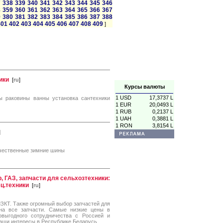
7
338
339
340
341
342
343
344
345
346
8
359
360
361
362
363
364
365
366
367
9
380
381
382
383
384
385
386
387
388
401
402
403
404
405
406
407
408
409
]
ики
[
ru
]
Курсы валюты
1 USD
17,3737 L
 раковины ванны установка сантехники
1 EUR
20,0493 L
1 RUB
0,2137 L
1 UAH
0,3881 L
1 RON
3,8154 L
]
ечественные зимние шины
, ГАЗ, запчасти для сельхозтехники:
ец.техники
[
ru
]
МЗКТ. Также огромный выбор запчастей для
 на все запчасти. Самые низкие цены в
выгодного сотрудничества с Россией и
аши интересы в Республике Беларусь.