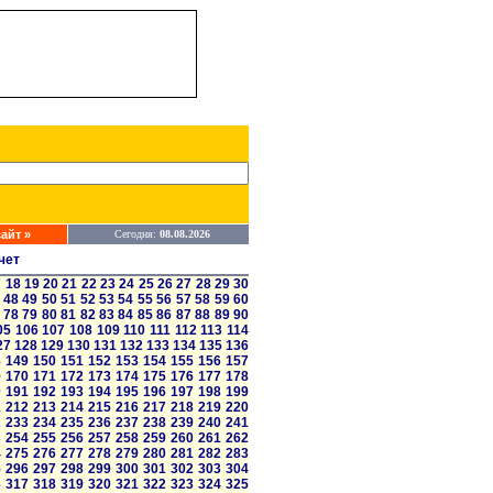
айт »
Сегодня:
08.08.2026
чет
7
18
19
20
21
22
23
24
25
26
27
28
29
30
48
49
50
51
52
53
54
55
56
57
58
59
60
78
79
80
81
82
83
84
85
86
87
88
89
90
05
106
107
108
109
110
111
112
113
114
27
128
129
130
131
132
133
134
135
136
8
149
150
151
152
153
154
155
156
157
9
170
171
172
173
174
175
176
177
178
0
191
192
193
194
195
196
197
198
199
1
212
213
214
215
216
217
218
219
220
2
233
234
235
236
237
238
239
240
241
3
254
255
256
257
258
259
260
261
262
4
275
276
277
278
279
280
281
282
283
5
296
297
298
299
300
301
302
303
304
6
317
318
319
320
321
322
323
324
325