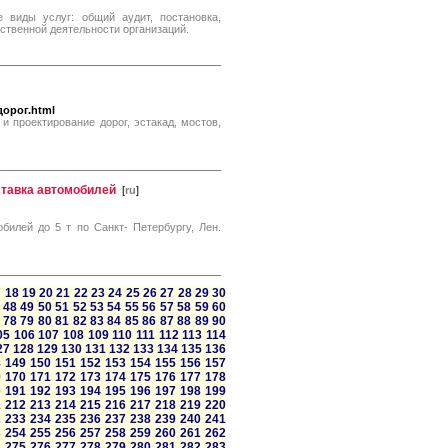
 виды услуг: общий аудит, постановка,
йственной деятельности организаций.
дорог.html
и проектирование дорог, эстакад, мостов,
ставка автомобилей
[
ru
]
билей до 5 т по Санкт- Петербургу, Лен.
7
18
19
20
21
22
23
24
25
26
27
28
29
30
48
49
50
51
52
53
54
55
56
57
58
59
60
78
79
80
81
82
83
84
85
86
87
88
89
90
05
106
107
108
109
110
111
112
113
114
27
128
129
130
131
132
133
134
135
136
8
149
150
151
152
153
154
155
156
157
9
170
171
172
173
174
175
176
177
178
0
191
192
193
194
195
196
197
198
199
1
212
213
214
215
216
217
218
219
220
2
233
234
235
236
237
238
239
240
241
3
254
255
256
257
258
259
260
261
262
4
275
276
277
278
279
280
281
282
283