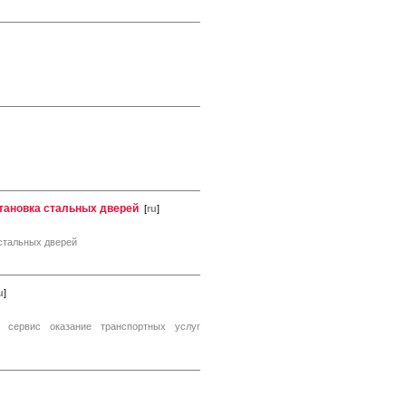
тановка стальных дверей
[
ru
]
стальных дверей
u
]
й сервис оказание транспортных услуг