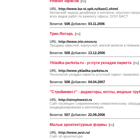
Ремонт офисов
[
ru
]
URL:
http://www.ba-st.spb.ru/bast1.shtml
Авторский надзор дизайнера и контроль опытного прор
всех видов работ по ремонту офиса. ООО БАСТ.
Визитов:
508
Добавлен:
03.11.2006
Трио-Янтарь
[
ru
]
URL:
http://www.trio.nnov.ru
Продажа офисной, корпусной, мягкой мебели в Нижнем
Визитов:
508
Добавлен:
13.12.2006
Ykladka-parketa.ru - услуги укладки паркета
[
ru
]
URL:
http://www.ykladka-parketa.ru
Технология укладки паркета штучный паркет лакировка 
Визитов:
508
Добавлен:
04.04.2007
"Стройинвест" - радиаторы, котлы, медные тр
URL:
http://stroyinwest.ru
Cайт посвящен современному климатическому оборудо
кондиционирования и вентиляции.
Визитов:
507
Добавлен:
22.09.2006
Малые архитектурные формы
[
ru
]
URL:
http://www.avst.ru/
Сайт об архитектуре