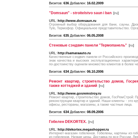
Визитов:
636
Добавлен:
16.02.2009
"Domsaun" - stroitelstvo saun i ban
[
ru
]
URL:
http://www.domsaun.ru
Огромный выбор оборудования для бани, сауны. Дровя
Tylo, Термофор. Официальное представительство. Орга
Визитов:
635
Добавлен:
06.05.2008
Стеновые сэндвич панели "Термопанель"
[
ru
]
URL:
http://samaraauto.ru
Качественные сэндвич панели от Российского производ
знак качества и высоких эксплуатационных характер
по-достоинству оценили множество клиентов в более че
Визитов:
634
Добавлен:
06.10.2006
Ремонт квартир, строительство домов, Госре
также коттеджей и зданий
[
ru
]
URL:
http://www.gosremstroy.ru
Ремонт квартир, строительство домов, ГосРемСтрой: П
реконструкции квартир и зданий. Наши клиенты - это к
офисы, рестораны, магазины, а также частные лица.
Визитов:
634
Добавлен:
08.09.2006
Гобелен DEKORTEX.
[
ru
]
URL:
http://dekortex.megashopper.ru
Интернет-магазин гобеленов. Гобелены, картины из гоб
из гобеленов. Низкие цены. Доставка по все России. Л