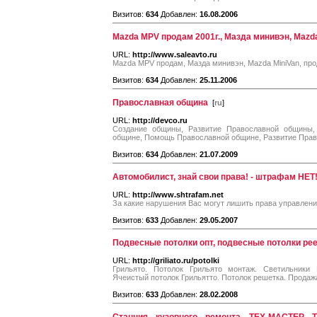
Визитов:
634
Добавлен:
16.08.2006
Mazda MPV продам 2001г., Мазда минивэн, Mazda
URL:
http://www.saleavto.ru
Mazda MPV продам, Мазда минивэн, Mazda MiniVan, про
Визитов:
634
Добавлен:
25.11.2006
Православная община
[
ru
]
URL:
http://devco.ru
Создание общины, Развитие Православной общины
общине, Помощь Православной общине, Развитие Пра
Визитов:
634
Добавлен:
21.07.2009
Автомобилист, знай свои права! - штрафам НЕТ
URL:
http://www.shtrafam.net
За какие нарушения Вас могут лишить права управлен
Визитов:
633
Добавлен:
29.05.2007
Подвесные потолки опт, подвесные потолки ре
URL:
http://griliato.ru/potolki
Грильято. Потолок Грильято монтаж. Светильники 
Ячеистый потолок Грильятто. Потолок решетка. Продажа
Визитов:
633
Добавлен:
28.02.2008