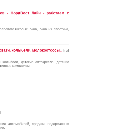
ов - НордВест Лайн - работаем с
аллопластиковые окна, окна из пластика,
ровати, колыбели, молокоотсосы..
[
ru
]
 колыбели, детские автокресла, детские
ртивные комплексы
]
вание автомобилей, продажа подержанных
ки.