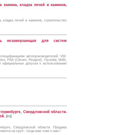
а камина, кладка печей и каминов,
, кладка печей и каминов, строительство
сть незамерзающая для систем
 спецификациям автопроизводителей: VW-
vo, PSA (Citroen, Peugeot), Hyundai, MAN,
т официальные допуски к использованию
теринбурге, Свердловской области.
ей.
[
ru
]
бурге, Свердловской области. Продажа
лиента на сруб - тогда вам тоже к нам !