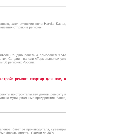
ные, электрические печи Harvia, Kastor,
низация отпрвки в регионы.
ителя. Сэндвич панели «Термопанель» это
истик. Сэндвич панели «Термопанель» уже
м 30 регионах России.
мстрой: ремонт квартир для вас, а
роекты по строительству домов, ремонту и
рупные муниципальные предприятия, банки,
еленов, багет от производителя, сувениры
юбые формы оплаты. Скидки до 30%.