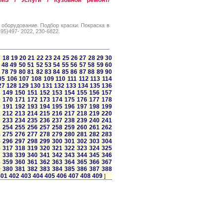
МЗ / Услуги / Кузовной ремонт/
оборудование. Подбор краски. Покраска в
95)497- 2022, 230-6822.
7
18
19
20
21
22
23
24
25
26
27
28
29
30
48
49
50
51
52
53
54
55
56
57
58
59
60
78
79
80
81
82
83
84
85
86
87
88
89
90
05
106
107
108
109
110
111
112
113
114
27
128
129
130
131
132
133
134
135
136
8
149
150
151
152
153
154
155
156
157
9
170
171
172
173
174
175
176
177
178
0
191
192
193
194
195
196
197
198
199
1
212
213
214
215
216
217
218
219
220
2
233
234
235
236
237
238
239
240
241
3
254
255
256
257
258
259
260
261
262
4
275
276
277
278
279
280
281
282
283
5
296
297
298
299
300
301
302
303
304
6
317
318
319
320
321
322
323
324
325
7
338
339
340
341
342
343
344
345
346
8
359
360
361
362
363
364
365
366
367
9
380
381
382
383
384
385
386
387
388
401
402
403
404
405
406
407
408
409
]