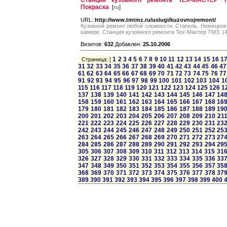
Станция кузовного ремонта ТЕХ-МАСТЕР Т
Покраска
[
ru
]
URL:
http://www.tmtmz.ru/uslugi/kuzovnojremont/
Кузовной ремонт любой сложности. Стапель. Немецкое 
камере. Станция кузовного ремонта Тех-Мастер ТМЗ. (4
Визитов:
632
Добавлен:
25.10.2006
1
2
3
4
5
6
7
8
9
10
11
12
13
14
15
16
1
Страница: [
31
32
33
34
35
36
37
38
39
40
41
42
43
44
45
46
47
61
62
63
64
65
66
67
68
69
70
71
72
73
74
75
76
77
91
92
93
94
95
96
97
98
99
100
101
102
103
104
1
115
116
117
118
119
120
121
122
123
124
125
126
1
137
138
139
140
141
142
143
144
145
146
147
14
158
159
160
161
162
163
164
165
166
167
168
16
179
180
181
182
183
184
185
186
187
188
189
19
200
201
202
203
204
205
206
207
208
209
210
21
221
222
223
224
225
226
227
228
229
230
231
23
242
243
244
245
246
247
248
249
250
251
252
25
263
264
265
266
267
268
269
270
271
272
273
27
284
285
286
287
288
289
290
291
292
293
294
29
305
306
307
308
309
310
311
312
313
314
315
31
326
327
328
329
330
331
332
333
334
335
336
33
347
348
349
350
351
352
353
354
355
356
357
35
368
369
370
371
372
373
374
375
376
377
378
37
389
390
391
392
393
394
395
396
397
398
399
400