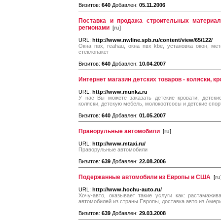
Визитов:
640
Добавлен:
05.11.2006
Поставка и продажа строительных материал
регионами
[
ru
]
URL:
http://www.nwline.spb.ru/content/view/65/122/
Окна пвх, reahau, окна пвх kbe, установка окон, мет
стеклопакет
Визитов:
640
Добавлен:
10.04.2007
Интернет магазин детских товаров - коляски, к
URL:
http://www.munka.ru
У нас Вы можете заказать детские кровати, детские
коляски, детскую мебель, молокоотсосы и детские спо
Визитов:
640
Добавлен:
01.05.2007
Праворульные автомобили
[
ru
]
URL:
http://www.mtaxi.ru/
Праворульные автомобили
Визитов:
639
Добавлен:
22.08.2006
Подержанные автомобили из Европы и США
[
ru
URL:
http://www.hochu-auto.ru/
Хочу-авто, оказывает такие услуги как: растамажи
автомобилей из страны Европы, доставка авто из Амери
Визитов:
639
Добавлен:
29.03.2008