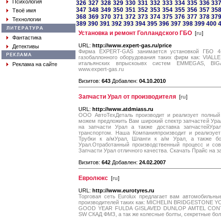
Психология
326
327
328
329
330
331
332
333
334
335
336
33
347
348
349
350
351
352
353
354
355
356
357
35
Твоё имя
368
369
370
371
372
373
374
375
376
377
378
37
Технологии
389
390
391
392
393
394
395
396
397
398
399
400
Установка и ремонт Голландского ГБО
[
ru
]
Фантастика
URL:
http://www.expert-gas.ru/price
Детективы
Фирма EXPERT-GAS занимается установкой ГБО 4-
газобаллонного оборудования таких фирм как: VIAL
итальянских впрыскоывх систем EMMEGAS, BIGAS
Реклама на сайте
www.expert-gas.ru
Визитов:
643
Добавлен:
04.10.2010
Запчасти Урал от производителя
[
ru
]
URL:
http://www.atdmiass.ru
ООО АвтоТехДеталь производит и реализует полный 
можем предложить Вам широкий спектр запчастей Ура
на запчасти Урал а также доставка запчастейУр
транспортом. Наша Компанияпроизводит и реализуе
Трубки к а/мУрал, Шланги к а/м Урал, а также 
Урал.Отработанный производственный процесс и сов
Запчасти Урал отличного качества. Скачать Прайс на з
Визитов:
642
Добавлен:
24.02.2007
Евролюкс
[
ru
]
URL:
http://www.eurotyres.ru
Торговая сеть Eurolux предлагает вам автомобиль
производителей таких как: MICHELIN BRIDGESTON
GOOD YEAR FULDA GISLAVED DUNLOP AMTEL CON
SW СКАД ФМЗ, а так же колесные болты, секретные бол