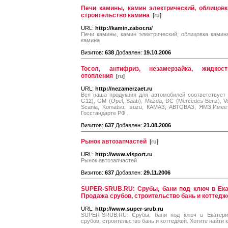
Печи камины, камин электрический, облицовк
строительство камина
[
ru
]
URL:
http://kamin.zabor.ru/
Печи камины, камин электрический, облицовка камина
камина
Визитов:
638
Добавлен:
19.10.2006
Тосол, антифриз, незамерзайка, жидко
отопления
[
ru
]
URL:
http://nezamerzaet.ru
Вся наша продукция для автомобилей соответствует
G12), GM (Opel, Saab), Mazda, DC (Mercedes-Benz), Vol
Scania, Komatsu, Isuzu, КАМАЗ, АВТОВАЗ, ЯМЗ.Имее
Госстандарте РФ .
Визитов:
637
Добавлен:
21.08.2006
Рынок автозапчастей
[
ru
]
URL:
http://www.visport.ru
Рынок автозапчастей
Визитов:
637
Добавлен:
29.11.2006
SUPER-SRUB.RU: Срубы, бани под ключ в Ека
Продажа срубов, строительство бань и коттедж
URL:
http://www.super-srub.ru
SUPER-SRUB.RU: Срубы, бани под ключ в Екатерин
срубов, строительство бань и коттеджей. Хотите найти к