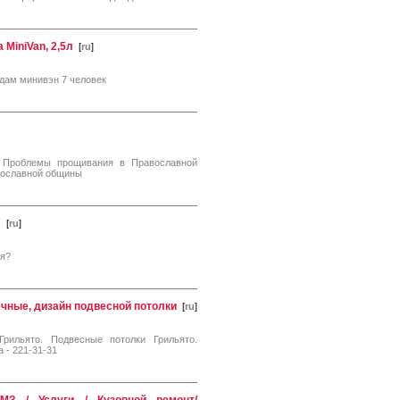
 MiniVan, 2,5л
[
ru
]
дам минивэн 7 человек
, Проблемы прощивания в Православной
вославной общины
!
[
ru
]
ия?
ечные, дизайн подвесной потолки
[
ru
]
Грильято. Подвесные потолки Грильято.
 - 221-31-31