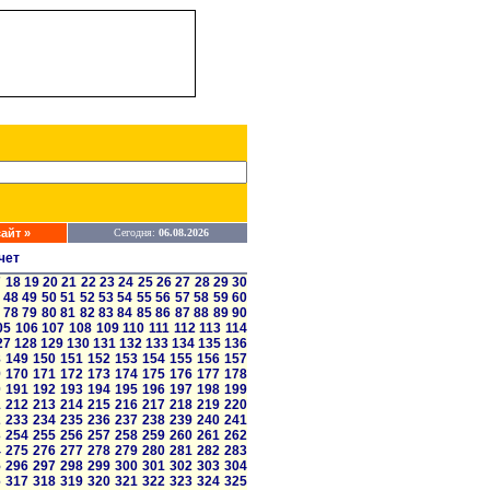
айт »
Сегодня:
06.08.2026
чет
7
18
19
20
21
22
23
24
25
26
27
28
29
30
48
49
50
51
52
53
54
55
56
57
58
59
60
78
79
80
81
82
83
84
85
86
87
88
89
90
05
106
107
108
109
110
111
112
113
114
27
128
129
130
131
132
133
134
135
136
8
149
150
151
152
153
154
155
156
157
9
170
171
172
173
174
175
176
177
178
0
191
192
193
194
195
196
197
198
199
1
212
213
214
215
216
217
218
219
220
2
233
234
235
236
237
238
239
240
241
3
254
255
256
257
258
259
260
261
262
4
275
276
277
278
279
280
281
282
283
5
296
297
298
299
300
301
302
303
304
6
317
318
319
320
321
322
323
324
325