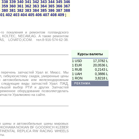
7
338
339
340
341
342
343
344
345
346
8
359
360
361
362
363
364
365
366
367
9
380
381
382
383
384
385
386
387
388
401
402
403
404
405
406
407
408
409
]
го покаления и ремонтом голландского
LE, KOLTEC, NECAM,AG. А также ремонтом
, LOVATO,ICOM. тел.8-916-574-62-38.
Курсы валюты
1 USD
17,3782 L
1 EUR
20,0536 L
1 RUB
0,2143 L
перечень запчастей Урал вг. Миасс. Мы
1 UAH
0,3886 L
л, гибкуюсистему скидок, умеренные цены
1 RON
3,8218 L
ал автомобильным или железнодорожным
т следующие виды запчастей Урал: ПЖД,
большой выбор РТИ и других Запчастей
ременное оборудование позволяетделать
апчасти Уралможно на сайте.
ные шины и автомобильные шины мировых
E YOKOHAMA NOKIAN BF GOODRICH KLEBER
TINENTAL REPLICA RW RACING WHEELS
ты.