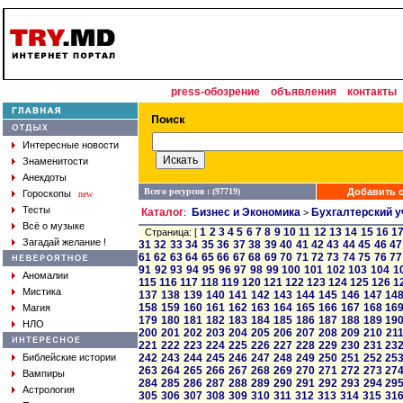
press-обозрение
объявления
контакты
Интересные новости
Знаменитости
Анекдоты
Всего ресурсов : (97719)
Добавить с
Гороскопы
new
Тесты
Каталог
Бизнес и Экономика
Бухгалтерский у
:
>
Всё о музыке
1
2
3
4
5
6
7
8
9
10
11
12
13
14
15
16
1
Страница: [
Загадай желание !
31
32
33
34
35
36
37
38
39
40
41
42
43
44
45
46
47
61
62
63
64
65
66
67
68
69
70
71
72
73
74
75
76
77
91
92
93
94
95
96
97
98
99
100
101
102
103
104
1
Аномалии
115
116
117
118
119
120
121
122
123
124
125
126
1
Мистика
137
138
139
140
141
142
143
144
145
146
147
14
158
159
160
161
162
163
164
165
166
167
168
16
Магия
179
180
181
182
183
184
185
186
187
188
189
19
НЛО
200
201
202
203
204
205
206
207
208
209
210
21
221
222
223
224
225
226
227
228
229
230
231
23
Библейские истории
242
243
244
245
246
247
248
249
250
251
252
25
263
264
265
266
267
268
269
270
271
272
273
27
Вампиры
284
285
286
287
288
289
290
291
292
293
294
29
Астрология
305
306
307
308
309
310
311
312
313
314
315
31