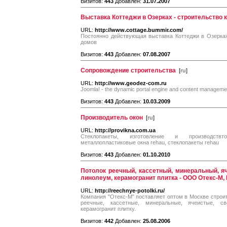
Визитов:
443
Добавлен:
31.07.2007
Выставка Коттеджи в Озерках - строительство 
URL:
http://www.cottage.bummir.com/
Постоянно действующая выставка Коттеджи в Озерках
домов
Визитов:
443
Добавлен:
07.08.2007
Сопровождение строительства
[
ru
]
URL:
http://www.geodez-com.ru
Joomla! - the dynamic portal engine and content managem
Визитов:
443
Добавлен:
10.03.2009
Производитель окон
[
ru
]
URL:
http://provikna.com.ua
Стеклопакеты, изготовление и производств
металлопластиковые окна rehau, стеклопакеты rehau
Визитов:
443
Добавлен:
01.10.2010
Потолок реечный, кассетный, минеральный, яч
линолеум, керамогранит плитка - ООО Отекс-М,
URL:
http://reechnye-potolki.ru/
Компания "Отекс-М" поставляет оптом в Москве строи
реечные, кассетные, минеральные, ячеистые, с
керамогранит плитку.
Визитов:
442
Добавлен:
25.08.2006