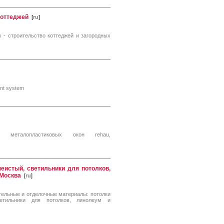
коттеджей
[
ru
]
 - строительство коттеджей и загородных
ent system
то металопластиковых окон rehau,
еистый, светильники для потолков,
 Москва
[
ru
]
тельные и отделочные материалы: потолки
ветильники для потолков, линолеум и