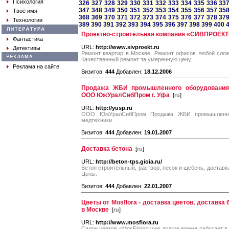
Психология
326
327
328
329
330
331
332
333
334
335
336
33
347
348
349
350
351
352
353
354
355
356
357
35
Твоё имя
368
369
370
371
372
373
374
375
376
377
378
37
Технологии
389
390
391
392
393
394
395
396
397
398
399
400
Проектно-строительная компания «СИВПРОЕКТ
Фантастика
URL:
http://www.sivproekt.ru
Детективы
Ремонт квартир в Москве. Ремонт офисов любой слож
Качественный ремонт за умеренную цену.
Реклама на сайте
Визитов:
444
Добавлен:
18.12.2006
Продажа ЖБИ промышленного оборудования 
ООО ЮжУралСибПром г. Уфа
[
ru
]
URL:
http://yusp.ru
ООО ЮжУралСибПром Продажа ЖБИ промышленного
медтехники
Визитов:
444
Добавлен:
19.01.2007
Доставка бетона
[
ru
]
URL:
http://beton-tps.gioia.ru/
Бетон строительный, раствор, песок и щебень, достав
Цены.
Визитов:
444
Добавлен:
22.01.2007
Цветы от Mosflora - доставка цветов, доставка б
в Москве
[
ru
]
URL:
http://www.mosflora.ru
Салон цветов «MosFlora» уже долгое время работает в 