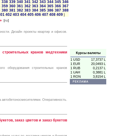
7
338
339
340
341
342
343
344
345
346
8
359
360
361
362
363
364
365
366
367
9
380
381
382
383
384
385
386
387
388
401
402
403
404
405
406
407
408
409
]
»
[
ru
]
ности. Дизайн проекты квартир и офисов.
строительных кранов медтехники
Курсы валюты
1 USD
17,3737 L
1 EUR
20,0493 L
 оборудования строительных кранов
1 RUB
0,2137 L
1 UAH
0,3881 L
1 RON
3,8154 L
ка автобетоносмесителями. Оперативность.
укетов, заказ цветов и заказ букетов
сфере услуг по доставке цветов и букетов