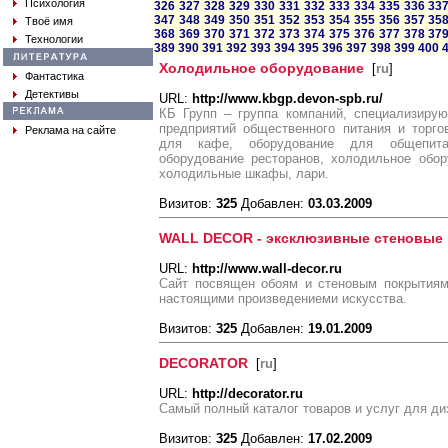
Психология
326
327
328
329
330
331
332
333
334
335
336
33
347
348
349
350
351
352
353
354
355
356
357
35
Твоё имя
368
369
370
371
372
373
374
375
376
377
378
37
Технологии
389
390
391
392
393
394
395
396
397
398
399
400
Холодильное оборудование
[
ru
]
Фантастика
Детективы
URL:
http://www.kbgp.devon-spb.ru/
КБ Групп – группа компаний, специализиру
предприятий общественного питания и торг
Реклама на сайте
для кафе, оборудование для общепита
оборудование ресторанов, холодильное обор
холодильные шкафы, лари.
Визитов:
325
Добавлен:
03.03.2009
WALL DECOR - эксклюзивные стеновые
URL:
http://www.wall-decor.ru
Сайт посвящен обоям и стеновым покрытиям
настоящими произведениеми искусства.
Визитов:
325
Добавлен:
19.01.2009
DECORATOR
[
ru
]
URL:
http://decorator.ru
Самый полный каталог товаров и услуг для ди
Визитов:
325
Добавлен:
17.02.2009