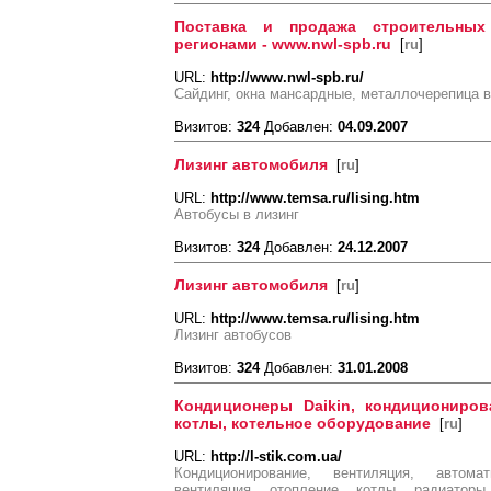
Поставка и продажа строительных
регионами - www.nwl-spb.ru
[
ru
]
URL:
http://www.nwl-spb.ru/
Сайдинг, окна мансардные, металлочерепица в
Визитов:
324
Добавлен:
04.09.2007
Лизинг автомобиля
[
ru
]
URL:
http://www.temsa.ru/lising.htm
Автобусы в лизинг
Визитов:
324
Добавлен:
24.12.2007
Лизинг автомобиля
[
ru
]
URL:
http://www.temsa.ru/lising.htm
Лизинг автобусов
Визитов:
324
Добавлен:
31.01.2008
Кондиционеры Daikin, кондиционирова
котлы, котельное оборудование
[
ru
]
URL:
http://l-stik.com.ua/
Кондиционирование, вентиляция, автома
вентиляция, отопление, котлы, радиатор