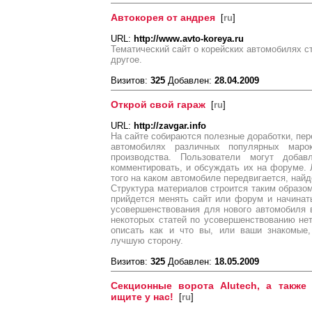
Автокорея от андрея
[
ru
]
URL:
http://www.avto-koreya.ru
Тематический сайт о корейских автомобилях с
другое.
Визитов:
325
Добавлен:
28.04.2009
Открой свой гараж
[
ru
]
URL:
http://zavgar.info
На сайте собираются полезные доработки, пер
автомобилях различных популярных марок
производства. Пользователи могут доба
комментировать, и обсуждать их на форуме.
того на каком автомобиле передвигается, най
Структура материалов строится таким образом
прийдется менять сайт или форум и начинат
усовершенствования для нового автомобиля 
некоторых статей по усовершенствованию не
описать как и что вы, или ваши знакомые
лучшую сторону.
Визитов:
325
Добавлен:
18.05.2009
Секционные ворота Alutech, а также
ищите у нас!
[
ru
]