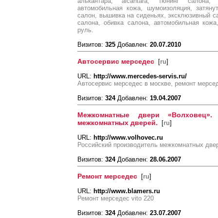
алькантара, alcantara, тюнинг салона,
автомобильная кожа, шумоизоляция, затяну
салон, вышивка на сиденьях, эксклюзивный са
салона, обивка салона, автомобильная кожа
руль.
Визитов:
325
Добавлен:
20.07.2010
Автосервис мерседес
[
ru
]
URL:
http://www.mercedes-servis.ru/
Автосервис мерседес в москве, ремонт мерсе
Визитов:
324
Добавлен:
19.04.2007
Межкомнатные двери «Волховец».
межкомнатных дверей.
[
ru
]
URL:
http://www.volhovec.ru
Российский производитель межкомнатных две
Визитов:
324
Добавлен:
28.06.2007
Ремонт мерседес
[
ru
]
URL:
http://www.blamers.ru
Ремонт мерседес vito 220
Визитов:
324
Добавлен:
23.07.2007