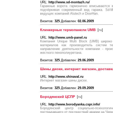
URL:
http://www.sd-montazh.ru/
Гаражные ворота гармонично вписываются 
подчёркивая современный вид гаража. Sd-M
ведущих компаний Alutech и DoorHan.
Визитов:
325
Добавлен:
02.06.2009
Клинкерные термопанели UMB
[
ru
]
URL:
http://www.umb-panel.ru
Компания Unique Multi Block (UMB) широко
материалов как производитель систем т
направление деятельности компании - прои
жесткого пенополиуретана.
Визитов:
325
Добавлен:
29.06.2009
Шины диски, интернет магазин, доставк
URL:
http://www.shinaval.ru
Интернет магазин шины диски.
Визитов:
325
Добавлен:
29.09.2009
Бородянский ЦСПР
[
ru
]
URL:
http://www.borodyanka.cspr.info/
Бородянский центр социально-психологи
пострадавшего от последствий аварии на Чер