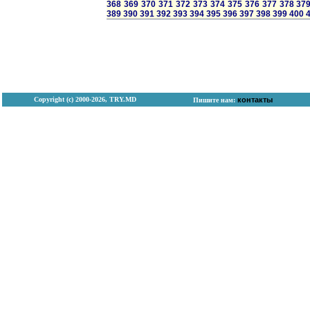
368
369
370
371
372
373
374
375
376
377
378
37
389
390
391
392
393
394
395
396
397
398
399
400
Copyright (с) 2000-2026, TRY.MD
контакты
Пишите нам: