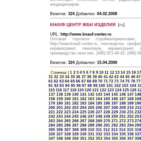
кондиционеров.
Визитов:
324
Добавлен:
04.02.2008
КНАУФ ЦЕНТР ЖБИ ИЗДЕЛИЯ
[
ru
]
URL:
http://www.knauf-center.ru
Оптовая торговля стройматериаллами,
http://www.knauf-center.ru, гипсокартон, про
керамогранит, линолеум, керамогранит,
производство окон пвх. (495) 971-40-42; (495) 99
Визитов:
324
Добавлен:
15.04.2008
1
2
3
4
5
6
7
8
9
10
11
12
13
14
15
16
1
Страница: [
31
32
33
34
35
36
37
38
39
40
41
42
43
44
45
46
47
61
62
63
64
65
66
67
68
69
70
71
72
73
74
75
76
77
91
92
93
94
95
96
97
98
99
100
101
102
103
104
1
115
116
117
118
119
120
121
122
123
124
125
126
1
137
138
139
140
141
142
143
144
145
146
147
14
158
159
160
161
162
163
164
165
166
167
168
16
179
180
181
182
183
184
185
186
187
188
189
19
200
201
202
203
204
205
206
207
208
209
210
21
221
222
223
224
225
226
227
228
229
230
231
23
242
243
244
245
246
247
248
249
250
251
252
25
263
264
265
266
267
268
269
270
271
272
273
27
284
285
286
287
288
289
290
291
292
293
294
29
305
306
307
308
309
310
311
312
313
314
315
31
326
327
328
329
330
331
332
333
334
335
336
33
347
348
349
350
351
352
353
354
355
356
357
35