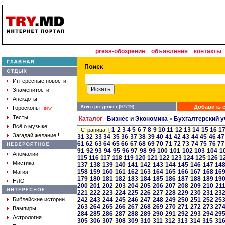
press-обозрение
объявления
контакты
Интересные новости
Знаменитости
Анекдоты
Всего ресурсов : (97719)
Добавить с
Гороскопы
new
Тесты
Каталог
Бизнес и Экономика
Бухгалтерский у
:
>
Всё о музыке
1
2
3
4
5
6
7
8
9
10
11
12
13
14
15
16
1
Страница: [
Загадай желание !
31
32
33
34
35
36
37
38
39
40
41
42
43
44
45
46
47
61
62
63
64
65
66
67
68
69
70
71
72
73
74
75
76
77
91
92
93
94
95
96
97
98
99
100
101
102
103
104
1
Аномалии
115
116
117
118
119
120
121
122
123
124
125
126
1
Мистика
137
138
139
140
141
142
143
144
145
146
147
14
158
159
160
161
162
163
164
165
166
167
168
16
Магия
179
180
181
182
183
184
185
186
187
188
189
19
НЛО
200
201
202
203
204
205
206
207
208
209
210
21
221
222
223
224
225
226
227
228
229
230
231
23
Библейские истории
242
243
244
245
246
247
248
249
250
251
252
25
263
264
265
266
267
268
269
270
271
272
273
27
Вампиры
284
285
286
287
288
289
290
291
292
293
294
29
Астрология
305
306
307
308
309
310
311
312
313
314
315
31