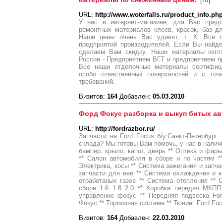
URL:
http://www.woterfalls.ru/product_info.p
У нас в интернет-магазине, для Вас предс
ремонтных материалов клеев, красок, баз д
Наши цены очень Вас удивят, т. К. Все
предприятий производителей. Если Вы найд
сделаем Вам скидку. Наши материалы изго
России - Предприятием ВГТ и предприятием 
Все наши отделочные материалы сертифиц
особо отвественных поверхностей и с точк
требований.
Визитов:
164
Добавлен:
05.03.2010
Форд Фокус разборка и выкуп битых ав
URL:
http://fordrazbor.ru/
Запчасти на Ford Focus б/у.Санкт-Петербург.
склада? Мы готовы Вам помочь, у нас в налич
бампер, крыло, капот, дверь ** Оптика и фар
** Салон автомобиля в сборе и по частям *
Электрика, косы ** Система зажигания и запча
запчасти для нее ** Система охлаждения и 
отработаных газов ** Система отопления ** 
сборе 1.6 1.8 2.0 ** Коробка передач МКП
управление фокус ** Передняя подвеска Fo
Фокус ** Тормозная система ** Тюнинг Ford Foc
Визитов:
164
Добавлен:
22.03.2010