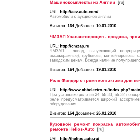
Машинокомплекты из Англии
[
ru
]
URL:
http://aev-auto.com/
Автомобили с аукционов англии
Визитов:
164
Добавлен:
10.01.2010
ЧМЗАП Уралавтоприцеп - продажа, про
URL:
http://cmzap.ru
ЧМЗАП - завод, выпускающий полуприцеп
высокорамные), трубовозы, контейнеровозы, 
заводским ценам. Всегда наличие полуприцепо
Визитов:
164
Добавлен:
19.01.2010
Реле Финдер с тремя контактами для пе
URL:
http://www.abbelectro.ru/index.php?mai
При установке реле 55.34, 55.33, 55.32 непос
реле предусматривается широкий ассортиме
оборудования.
Визитов:
164
Добавлен:
26.01.2010
Кузовной ремонт покраска автомобил
ремонта Helios-Auto
[
ru
]
URL:
http://helios-auto.ru/