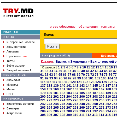
press-обозрение
объявления
контакты
Интересные новости
Знаменитости
Анекдоты
Всего ресурсов : (97718)
Добавить с
Гороскопы
new
Тесты
Каталог
Бизнес и Экономика
Бухгалтерский у
:
>
Всё о музыке
1
2
3
4
5
6
7
8
9
10
11
12
13
14
15
16
1
Страница: [
Загадай желание !
31
32
33
34
35
36
37
38
39
40
41
42
43
44
45
46
47
61
62
63
64
65
66
67
68
69
70
71
72
73
74
75
76
77
91
92
93
94
95
96
97
98
99
100
101
102
103
104
1
Аномалии
115
116
117
118
119
120
121
122
123
124
125
126
1
Мистика
137
138
139
140
141
142
143
144
145
146
147
14
158
159
160
161
162
163
164
165
166
167
168
16
Магия
179
180
181
182
183
184
185
186
187
188
189
19
НЛО
200
201
202
203
204
205
206
207
208
209
210
21
221
222
223
224
225
226
227
228
229
230
231
23
Библейские истории
242
243
244
245
246
247
248
249
250
251
252
25
263
264
265
266
267
268
269
270
271
272
273
27
Вампиры
284
285
286
287
288
289
290
291
292
293
294
29
Астрология
305
306
307
308
309
310
311
312
313
314
315
31