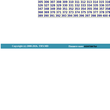
305
306
307
308
309
310
311
312
313
314
315
31
326
327
328
329
330
331
332
333
334
335
336
33
347
348
349
350
351
352
353
354
355
356
357
35
368
369
370
371
372
373
374
375
376
377
378
37
389
390
391
392
393
394
395
396
397
398
399
400
Copyright (с) 2000-2026, TRY.MD
контакты
Пишите нам: