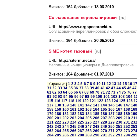
Визитов:
164
Добавлен:
18.06.2010
Согласование перепланировки
[
ru
]
URL:
http://www.orgspecproekt.ru
Согласование перепланировок любой сложност
Визитов:
164
Добавлен:
20.06.2010
SIME котел газовый
[
ru
]
URL:
http://siterm.net.ua/
Напольные кондиционеры в Днепропетровске
Визитов:
164
Добавлен:
01.07.2010
1
2
3
4
5
6
7
8
9
10
11
12
13
14
15
16
1
Страница: [
31
32
33
34
35
36
37
38
39
40
41
42
43
44
45
46
47
61
62
63
64
65
66
67
68
69
70
71
72
73
74
75
76
77
91
92
93
94
95
96
97
98
99
100
101
102
103
104
1
115
116
117
118
119
120
121
122
123
124
125
126
1
137
138
139
140
141
142
143
144
145
146
147
14
158
159
160
161
162
163
164
165
166
167
168
16
179
180
181
182
183
184
185
186
187
188
189
19
200
201
202
203
204
205
206
207
208
209
210
21
221
222
223
224
225
226
227
228
229
230
231
23
242
243
244
245
246
247
248
249
250
251
252
25
263
264
265
266
267
268
269
270
271
272
273
27
284
285
286
287
288
289
290
291
292
293
294
29