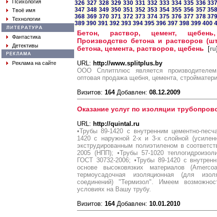
Психология
326
327
328
329
330
331
332
333
334
335
336
33
347
348
349
350
351
352
353
354
355
356
357
35
Твоё имя
368
369
370
371
372
373
374
375
376
377
378
37
Технологии
389
390
391
392
393
394
395
396
397
398
399
400
Бетон, раствор, цемент, щебень
Фантастика
Производство бетона и растворов (шт
Детективы
бетона, цемента, растворов, щебень
[
ru
URL:
http://www.splitplus.by
Реклама на сайте
ООО Сплитплюс является производителем
оптовая продажа щебня, цемента, стройматери
Визитов:
164
Добавлен:
08.12.2009
Оказание услуг по изоляции трубопров
URL:
http://quintal.ru
•Трубы 89-1420 с внутренним цементно-песч
1420 с наружной 2-х и 3-х слойной (усилен
экструдированным полиэтиленом в соответст
2005 (НПП); •Трубы 57-1020 теплогидроизол
ГОСТ 30732-2006; •Трубы 89-1420 с внутрен
основе высоковязких материалов (Amerco
термоусадочная изоляционная (для изо
соединений) "Термизол". Имеем возможно
условиях на Вашу трубу.
Визитов:
164
Добавлен:
10.01.2010