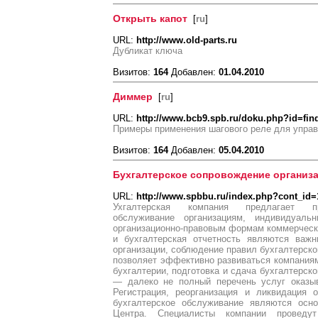
Открыть капот
[
ru
]
URL:
http://www.old-parts.ru
Дубликат ключа
Визитов:
164
Добавлен:
01.04.2010
Диммер
[
ru
]
URL:
http://www.bcb9.spb.ru/doku.php?id=fin
Примеры применения шагового реле для упра
Визитов:
164
Добавлен:
05.04.2010
Бухгалтерское сопровождение организ
URL:
http://www.spbbu.ru/index.php?cont_id=
Ухгалтерская компания предлагает пр
обслуживание организациям, индивидуал
организационно-правовым формам коммерчески
и бухгалтерская отчетность являются важ
организации, соблюдение правил бухгалтерско
позволяет эффективно развиваться компаниям
бухгалтерии, подготовка и сдача бухгалтерско
— далеко не полный перечень услуг оказы
Регистрация, реорганизация и ликвидация о
бухгалтерское обслуживание являются осн
Центра. Специалисты компании проведу