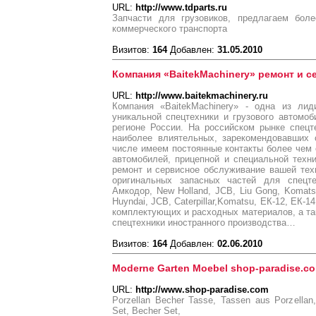
URL:
http://www.tdparts.ru
Запчасти для грузовиков, предлагаем бол
коммерческого транспорта
Визитов:
164
Добавлен:
31.05.2010
Компания «BaitekMachinery» ремонт и 
URL:
http://www.baitekmachinery.ru
Компания «BaitekMachinery» - одна из ли
уникальной спецтехники и грузового автомо
регионе России. На российском рынке спец
наиболее влиятельных, зарекомендовавших с
числе имеем постоянные контакты более чем 
автомобилей, прицепной и специальной техн
ремонт и сервисное обслуживание вашей тех
оригинальных запасных частей для спецте
Амкодор, New Holland, JCB, Liu Gong, Komats
Huyndai, JCB, Caterpillar,Komatsu, ЕК-12, ЕК-1
комплектующих и расходных материалов, а та
спецтехники иностранного производства…
Визитов:
164
Добавлен:
02.06.2010
Moderne Garten Moebel shop-paradise.c
URL:
http://www.shop-paradise.com
Porzellan Becher Tasse, Tassen aus Porzellan
Set, Becher Set,