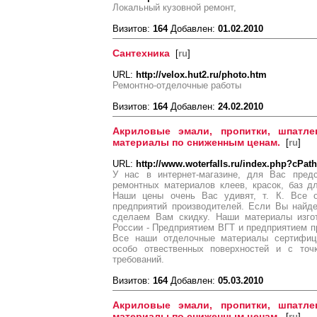
Локальный кузовной ремонт,
Визитов:
164
Добавлен:
01.02.2010
Сантехника
[
ru
]
URL:
http://velox.hut2.ru/photo.htm
Ремонтно-отделочные работы
Визитов:
164
Добавлен:
24.02.2010
Акриловые эмали, пропитки, шпатле
материалы по сниженным ценам.
[
ru
]
URL:
http://www.woterfalls.ru/index.php?cPat
У нас в интернет-магазине, для Вас предс
ремонтных материалов клеев, красок, баз д
Наши цены очень Вас удивят, т. К. Все
предприятий производителей. Если Вы найд
сделаем Вам скидку. Наши материалы изго
России - Предприятием ВГТ и предприятием 
Все наши отделочные материалы сертифиц
особо отвественных поверхностей и с точк
требований.
Визитов:
164
Добавлен:
05.03.2010
Акриловые эмали, пропитки, шпатле
материалы по сниженным ценам.
[
ru
]